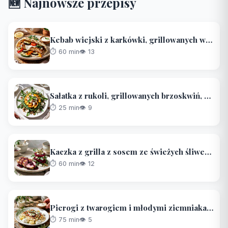
🆕 Najnowsze przepisy
Kebab wiejski z karkówki, grillowanych warzyw i sosu czosnkowo-majonezowego
⏱️ 60 min
👁 13
Sałatka z rukoli, grillowanych brzoskwiń, koziego sera i prażonych orzechów
⏱️ 25 min
👁 9
Kaczka z grilla z sosem ze świeżych śliwek i sałatką ze świeżych buraków
⏱️ 60 min
👁 12
Pierogi z twarogiem i młodymi ziemniakami, podsmażane z boczkiem i szczypiorkiem
⏱️ 75 min
👁 5