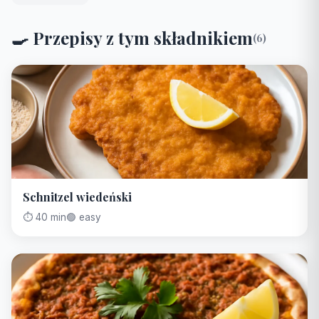
🍳 Przepisy z tym składnikiem
(6)
Schnitzel wiedeński
⏱️ 40 min
🟢 easy