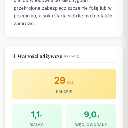
dni lub w lodówce do kilku tygodni;
przekrojone zabezpiecz szczelnie folią lub w
pojemniku, a sok i startą skórkę można także
zamrozić.
Wartości odżywcze
(na 100g)
29
kcal
KALORIE
1,1
9,0
g
g
BIAŁKO
WĘGLOWODANY