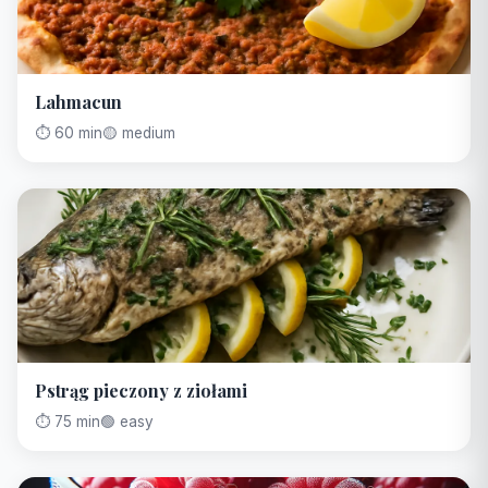
Lahmacun
⏱️ 60 min
🟡 medium
Pstrąg pieczony z ziołami
⏱️ 75 min
🟢 easy