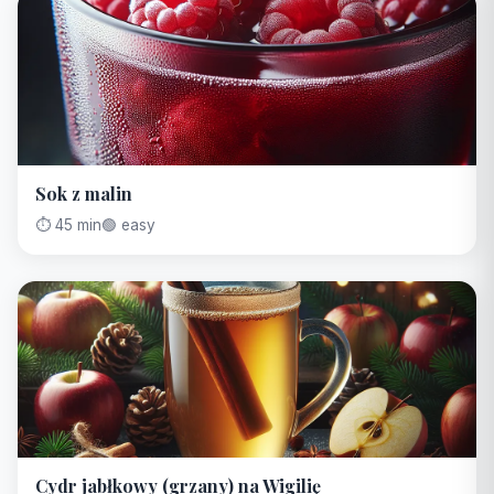
Sok z malin
⏱️ 45 min
🟢 easy
Cydr jabłkowy (grzany) na Wigilię