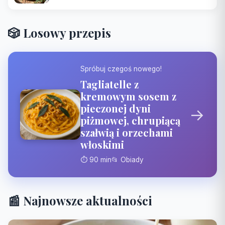
🎲 Losowy przepis
Spróbuj czegoś nowego!
Tagliatelle z
kremowym sosem z
pieczonej dyni
→
piżmowej, chrupiącą
szałwią i orzechami
włoskimi
⏱️ 90 min
📂 Obiady
📰 Najnowsze aktualności