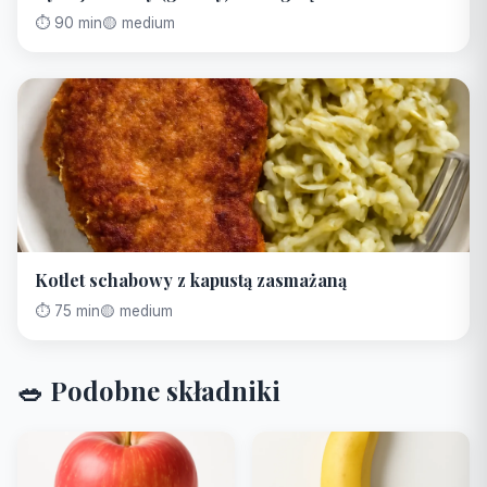
⏱️ 90 min
🟡 medium
Kotlet schabowy z kapustą zasmażaną
⏱️ 75 min
🟡 medium
🥗 Podobne składniki