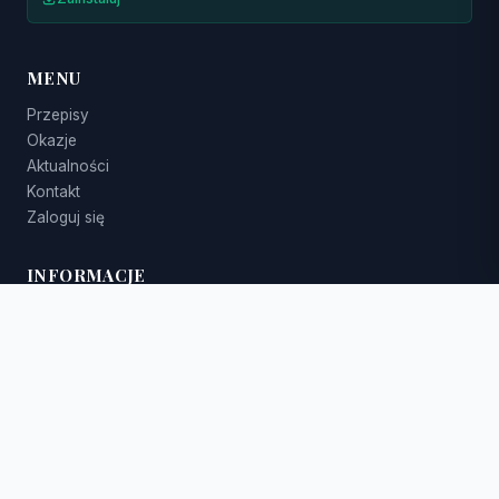
MENU
Przepisy
Okazje
Aktualności
Kontakt
Zaloguj się
INFORMACJE
O nas
Polityka prywatności
Polityka cookies
Regulamin
Newsletter
Nowe przepisy w Twojej skrzynce.