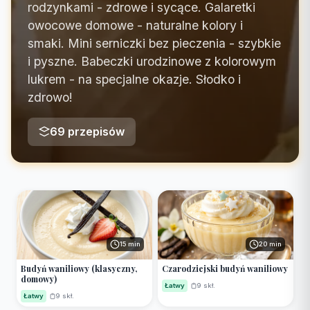
rodzynkami - zdrowe i sycące. Galaretki
owocowe domowe - naturalne kolory i
smaki. Mini serniczki bez pieczenia - szybkie
i pyszne. Babeczki urodzinowe z kolorowym
lukrem - na specjalne okazje. Słodko i
zdrowo!
69 przepisów
15 min
20 min
Budyń waniliowy (klasyczny,
Czarodziejski budyń waniliowy
domowy)
Łatwy
9 skł.
Łatwy
9 skł.