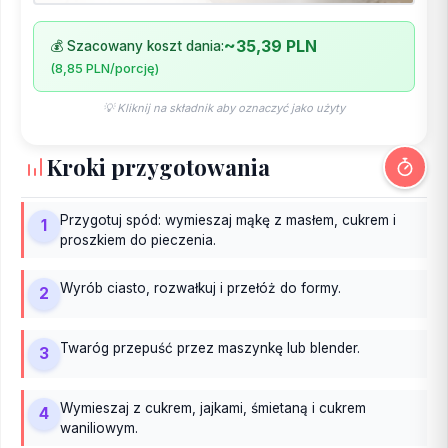
~35,39 PLN
💰 Szacowany koszt dania:
(8,85 PLN/porcję)
💡 Kliknij na składnik aby oznaczyć jako użyty
Kroki przygotowania
Przygotuj spód: wymieszaj mąkę z masłem, cukrem i
1
proszkiem do pieczenia.
Wyrób ciasto, rozwałkuj i przełóż do formy.
2
Twaróg przepuść przez maszynkę lub blender.
3
Wymieszaj z cukrem, jajkami, śmietaną i cukrem
4
waniliowym.