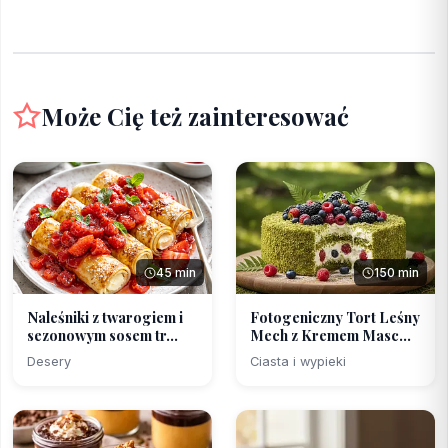
Może Cię też zainteresować
45 min
150 min
Naleśniki z twarogiem i
Fotogeniczny Tort Leśny
sezonowym sosem tr...
Mech z Kremem Masc...
Desery
Ciasta i wypieki