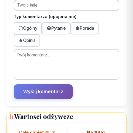
Typ komentarza (opcjonalnie)
Ogólny
Pytanie
Porada
Opinia
Wartości odżywcze
Całe danie
Na 100g
(1865g)