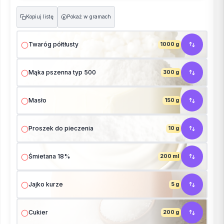
Kopiuj listę
Pokaż w gramach
g
Twaróg półtłusty
1000 g
Mąka pszenna typ 500
300 g
Masło
150 g
Proszek do pieczenia
10 g
Śmietana 18%
200 ml
Jajko kurze
5 g
Cukier
200 g