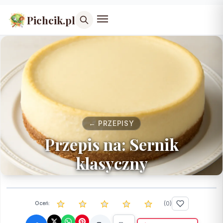
Pichcik.pl
← PRZEPISY
Przepis na: Sernik
klasyczny
(
0
)
Oceń: