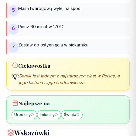
Masę twarogową wylej na spód.
5
Piecz 60 minut w 170°C.
6
Zostaw do ostygnięcia w piekarniku.
7
Ciekawostka
Sernik jest jednym z najstarszych ciast w Polsce, a
💡
jego historia sięga średniowiecza.
Najlepsze na
Urodziny
Imieniny
Święta
Wskazówki