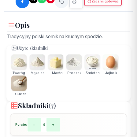
Zacznij gotować
Opis
Tradycyjny polski sernik na kruchym spodzie.
Użyte składniki
Twaróg ...
Mąka ps...
Masło
Proszek...
Śmietan...
Jajko k...
Cukier
Składniki
(7)
Porcje:
−
4
+