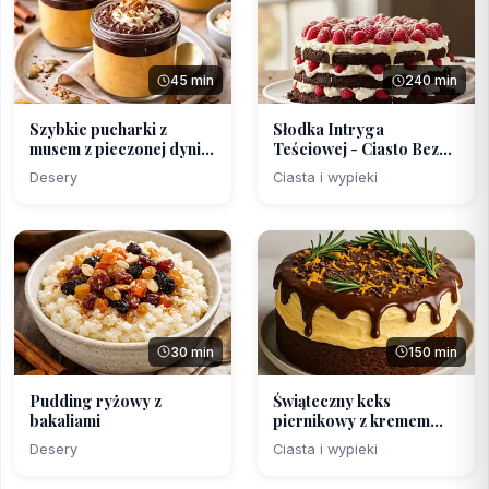
45 min
240 min
Szybkie pucharki z
Słodka Intryga
musem z pieczonej dyni
Teściowej - Ciasto Bez
...
Piec...
Desery
Ciasta i wypieki
30 min
150 min
Pudding ryżowy z
Świąteczny keks
bakaliami
piernikowy z kremem
pomara...
Desery
Ciasta i wypieki