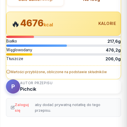
4676
🔥
KALORIE
kcal
Białko
217,6g
Węglowodany
476,2g
Tłuszcze
206,0g
Wartości przybliżone, obliczone na podstawie składników
AUTOR PRZEPISU
P
Pichcik
Zaloguj
aby dodać prywatną notatkę do tego
się
przepisu.