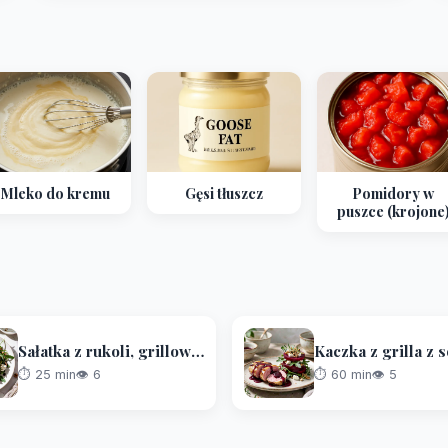
Mleko do kremu
Gęsi tłuszcz
Pomidory w
puszce (krojone
Sałatka z rukoli, grillowanych brzoskwiń, koziego sera i prażonych orzechów
⏱️ 25 min
👁 6
⏱️ 60 min
👁 5