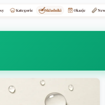
sy
Kategorie
Składniki
Okazje
New