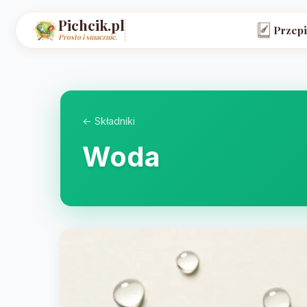
Pichcik.pl
Przepi
Prosto i smacznie.
← Składniki
Woda