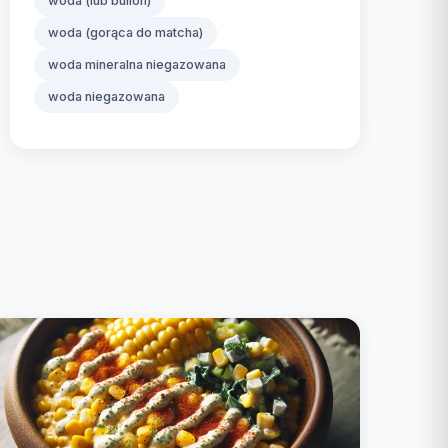
woda (lub bulion)
woda (gorąca do matcha)
woda mineralna niegazowana
woda niegazowana