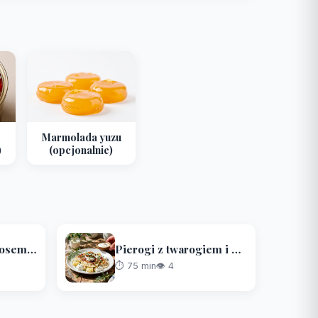
Marmolada yuzu
)
(opcjonalnie)
Kaczka z grilla z sosem ze świeżych śliwek i sałatką ze świeżych buraków
Pierogi z twarogiem i młodymi ziemniakami, podsmażane z boczkiem i szczypiorkiem
⏱️ 75 min
👁 4