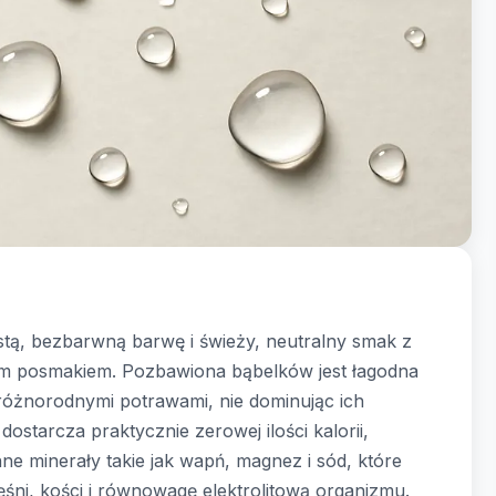
tą, bezbarwną barwę i świeży, neutralny smak z
ym posmakiem. Pozbawiona bąbelków jest łagodna
 różnorodnymi potrawami, nie dominując ich
starcza praktycznie zerowej ilości kalorii,
ne minerały takie jak wapń, magnez i sód, które
śni, kości i równowagę elektrolitową organizmu.