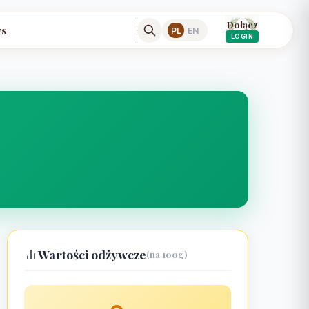
Dołącz
s
PL
EN
LOGIN
Wartości odżywcze
(na 100g)