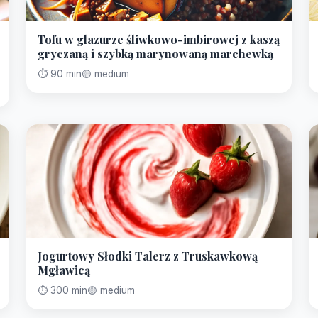
Tofu w glazurze śliwkowo-imbirowej z kaszą
gryczaną i szybką marynowaną marchewką
⏱️ 90 min
🟡 medium
Jogurtowy Słodki Talerz z Truskawkową
Mgławicą
⏱️ 300 min
🟡 medium