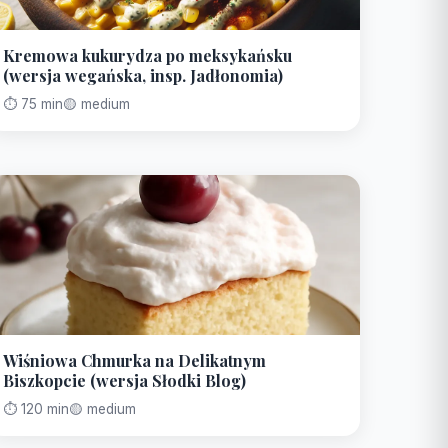
Kremowa kukurydza po meksykańsku
(wersja wegańska, insp. Jadłonomia)
⏱️ 75 min
🟡 medium
Wiśniowa Chmurka na Delikatnym
Biszkopcie (wersja Słodki Blog)
⏱️ 120 min
🟡 medium