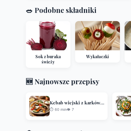
🥗 Podobne składniki
Sok z buraka
Wykałaczki
świeży
🆕 Najnowsze przepisy
Kebab wiejski z karkówki, grillowanych warzyw i sosu czosnkowo-majonezowego
⏱️ 60 min
👁 7