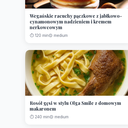
Wegańskie racuchy pączkowe z jabłkowo-
cynamonowym nadzieniem i kremem
nerkowcowym
⏱️ 120 min
🟡 medium
Rosół gęsi w stylu Olga Smile z domowym
makaronem
⏱️ 240 min
🟡 medium