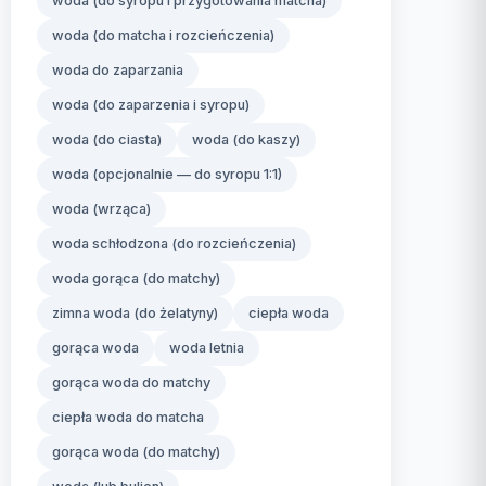
woda (do syropu i przygotowania matcha)
woda (do matcha i rozcieńczenia)
woda do zaparzania
woda (do zaparzenia i syropu)
woda (do ciasta)
woda (do kaszy)
woda (opcjonalnie — do syropu 1:1)
woda (wrząca)
woda schłodzona (do rozcieńczenia)
woda gorąca (do matchy)
zimna woda (do żelatyny)
ciepła woda
gorąca woda
woda letnia
gorąca woda do matchy
ciepła woda do matcha
gorąca woda (do matchy)