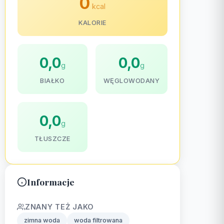
0
kcal
KALORIE
0,0
0,0
g
g
BIAŁKO
WĘGLOWODANY
0,0
g
TŁUSZCZE
Informacje
ZNANY TEŻ JAKO
zimna woda
woda filtrowana