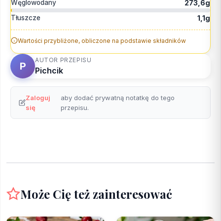
Węglowodany
273,6g
Tłuszcze
1,1g
Wartości przybliżone, obliczone na podstawie składników
AUTOR PRZEPISU
P
Pichcik
Zaloguj
aby dodać prywatną notatkę do tego
się
przepisu.
Może Cię też zainteresować