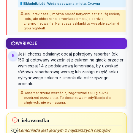
Składniki:
Lód, Woda gazowana, mięta, Cytryna
Jeśli brak czasu, można podać natychmiast z dużą ilością
lodu, ale chłodzona lemoniada smakuje bardziej
zharmonizowanie. Najlepsze szklanki to wysokie szklanki
typu highball.
WARIACJE
Jeśli chcesz odmiany: dodaj pokrojony rabarbar (ok.
6
150 g) gotowany wcześniej z cukrem na gładki przecier i
wymieszaj 1:4 z podstawową lemoniadą, by uzyskać
różowo-rabarbarową wersję; lub zastąp część soku
cytrynowego sokiem z limonki dla ostrzejszego
aromatu.
Rabarbar trzeba wcześniej zagotować z 50 g cukru i
przetrzeć przez sitko. To dodatkowa modyfikacja dla
chętnych, nie wymagana.
Ciekawostka
💡
Lemoniada jest jednym z najstarszych napojów