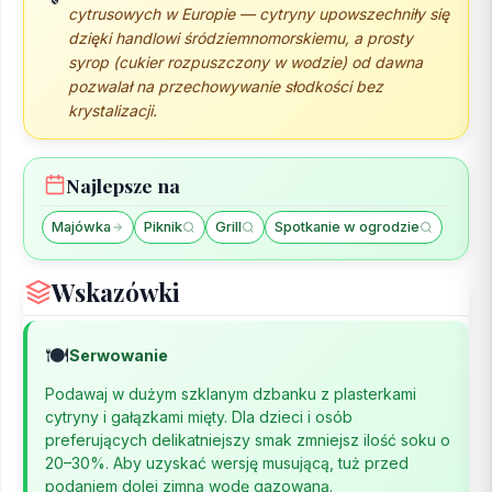
cytrusowych w Europie — cytryny upowszechniły się
dzięki handlowi śródziemnomorskiemu, a prosty
syrop (cukier rozpuszczony w wodzie) od dawna
pozwalał na przechowywanie słodkości bez
krystalizacji.
Najlepsze na
Majówka
Piknik
Grill
Spotkanie w ogrodzie
Wskazówki
🍽️
Serwowanie
Podawaj w dużym szklanym dzbanku z plasterkami
cytryny i gałązkami mięty. Dla dzieci i osób
preferujących delikatniejszy smak zmniejsz ilość soku o
20–30%. Aby uzyskać wersję musującą, tuż przed
podaniem dolej zimną wodę gazowaną.