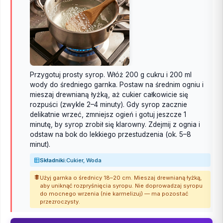
Przygotuj prosty syrop. Włóż 200 g cukru i 200 ml
wody do średniego garnka. Postaw na średnim ogniu i
mieszaj drewnianą łyżką, aż cukier całkowicie się
rozpuści (zwykle 2–4 minuty). Gdy syrop zacznie
delikatnie wrzeć, zmniejsz ogień i gotuj jeszcze 1
minutę, by syrop zrobił się klarowny. Zdejmij z ognia i
odstaw na bok do lekkiego przestudzenia (ok. 5–8
minut).
Składniki:
Cukier, Woda
Użyj garnka o średnicy 18–20 cm. Mieszaj drewnianą łyżką,
aby uniknąć rozpryśnięcia syropu. Nie doprowadzaj syropu
do mocnego wrzenia (nie karmelizuj) — ma pozostać
przezroczysty.