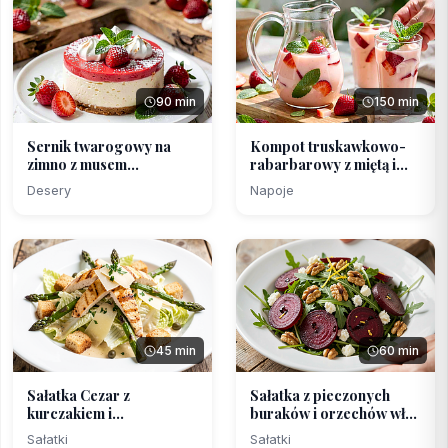
90 min
150 min
Sernik twarogowy na
Kompot truskawkowo-
zimno z musem
rabarbarowy z miętą i
truskawk...
m...
Desery
Napoje
45 min
60 min
Sałatka Cezar z
Sałatka z pieczonych
kurczakiem i
buraków i orzechów wł...
grillowanym s...
Sałatki
Sałatki