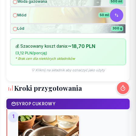
Woda gazowana
500 ml
Miód
50 ml
Lód
300 g
~18,70 PLN
💰 Szacowany koszt dania:
(3,12 PLN/porcję)
* Brak cen dla niektórych składników
💡 Kliknij na składnik aby oznaczyć jako użyty
Kroki przygotowania
SYROP CUKROWY
1