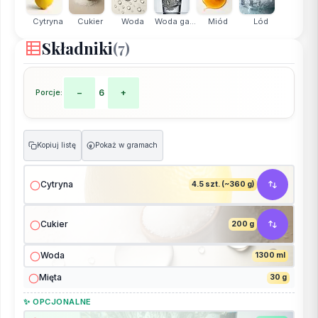
Cytryna
Cukier
Woda
Woda ga...
Miód
Lód
Składniki
(7)
Porcje:
−
6
+
Kopiuj listę
Pokaż w gramach
g
Cytryna
4.5 szt. (~360 g)
Cukier
200 g
Woda
1300 ml
Mięta
30 g
✨ OPCJONALNE