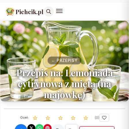
Pichcik.pl
← PRZEPISY
Przepis na: Lemoniada
cytrynowa z miętą (na
majówkę)
(
0
)
Oceń: