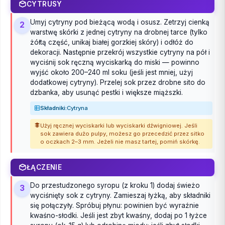
CYTRUSY
Umyj cytryny pod bieżącą wodą i osusz. Zetrzyj cienką
2
warstwę skórki z jednej cytryny na drobnej tarce (tylko
żółtą część, unikaj białej gorzkiej skóry) i odłóż do
dekoracji. Następnie przekrój wszystkie cytryny na pół i
wyciśnij sok ręczną wyciskarką do miski — powinno
wyjść około 200–240 ml soku (jeśli jest mniej, użyj
dodatkowej cytryny). Przelej sok przez drobne sito do
dzbanka, aby usunąć pestki i większe miąższki.
Składniki:
Cytryna
Użyj ręcznej wyciskarki lub wyciskarki dźwigniowej. Jeśli
sok zawiera dużo pulpy, możesz go przecedzić przez sitko
o oczkach 2–3 mm. Jeżeli nie masz tartej, pomiń skórkę.
ŁĄCZENIE
Do przestudzonego syropu (z kroku 1) dodaj świeżo
3
wyciśnięty sok z cytryny. Zamieszaj łyżką, aby składniki
się połączyły. Spróbuj płynu: powinien być wyraźnie
kwaśno-słodki. Jeśli jest zbyt kwaśny, dodaj po 1 łyżce