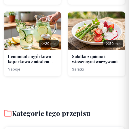
20 min
50 min
Lemoniada ogórkowo-
Sałatka z quinoa i
koperkowa z miodem
wiosennymi warzywami
lipowym
Napoje
Sałatki
Kategorie tego przepisu