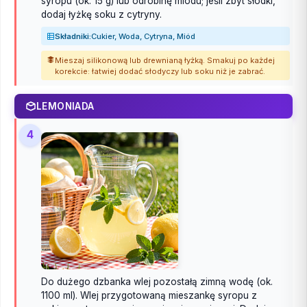
syropu (ok. 15 g) lub odrobinę miodu; jeśli zbyt słodki,
dodaj łyżkę soku z cytryny.
Składniki:
Cukier, Woda, Cytryna, Miód
Mieszaj silikonową lub drewnianą łyżką. Smakuj po każdej
korekcie: łatwiej dodać słodyczy lub soku niż je zabrać.
LEMONIADA
4
Do dużego dzbanka wlej pozostałą zimną wodę (ok.
1100 ml). Wlej przygotowaną mieszankę syropu z