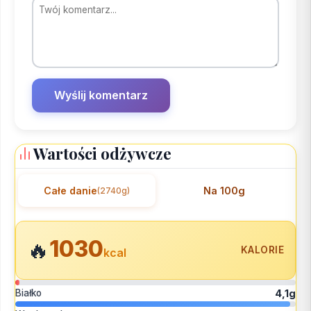
Wartości odżywcze
Całe danie
Na 100g
(2740g)
1030
🔥
KALORIE
kcal
Białko
4,1g