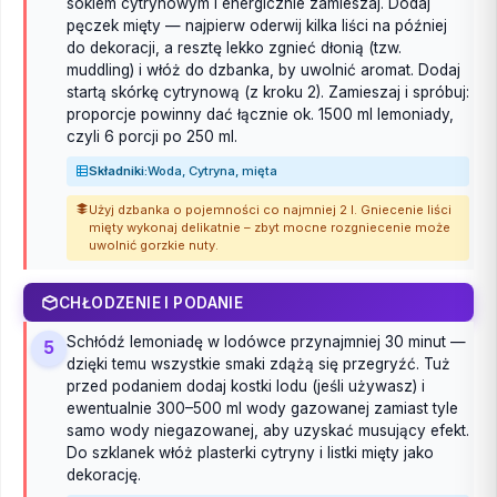
sokiem cytrynowym i energicznie zamieszaj. Dodaj
pęczek mięty — najpierw oderwij kilka liści na później
do dekoracji, a resztę lekko zgnieć dłonią (tzw.
muddling) i włóż do dzbanka, by uwolnić aromat. Dodaj
startą skórkę cytrynową (z kroku 2). Zamieszaj i spróbuj:
proporcje powinny dać łącznie ok. 1500 ml lemoniady,
czyli 6 porcji po 250 ml.
Składniki:
Woda, Cytryna, mięta
Użyj dzbanka o pojemności co najmniej 2 l. Gniecenie liści
mięty wykonaj delikatnie – zbyt mocne rozgniecenie może
uwolnić gorzkie nuty.
CHŁODZENIE I PODANIE
Schłódź lemoniadę w lodówce przynajmniej 30 minut —
5
dzięki temu wszystkie smaki zdążą się przegryźć. Tuż
przed podaniem dodaj kostki lodu (jeśli używasz) i
ewentualnie 300–500 ml wody gazowanej zamiast tyle
samo wody niegazowanej, aby uzyskać musujący efekt.
Do szklanek włóż plasterki cytryny i listki mięty jako
dekorację.