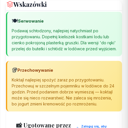
Wskazówki
🍽️
Serwowanie
Podawaj schłodzony, najlepiej natychmiast po
przygotowaniu. Dopełnij kieliszek kostkami lodu lub
cienko pokrojoną plasterką gruszki. Dla wersji 'do ręki'
przelej do butelki i schłódź w lodówce przed wyjściem.
🥡
Przechowywanie
Koktajl najlepiej spożyć zaraz po przygotowaniu.
Przechowuj w szczelnym pojemniku w lodówce do 24
godzin. Przed podaniem dobrze wymieszaj — koktajl
może się nieco rozwarstwić. Nie zaleca się mrożenia,
bo jogurt zmieni kremowość po rozmrożeniu.
📸 Ugotowane przez
Zaloguj się, aby