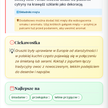
cytryny na krawędź szklanki jako dekorację.
Składniki:
mięta
Dodatkowo można dodać liść mięty dla wzbogacenia
smaku i aromatu. Użyj krótkich gałązek mięty — przytnij je
palcami tuż przed podaniem, aby uwolnić aromat.
Ciekawostka
💡
Gruszki były uprawiane w Europie od starożytności i
w polskiej kuchni często pojawiają się w połączeniu
ze śmietaną lub serami. Koktajl z jogurtem łączy
tradycyjny owoc z nowoczesnym, lekkim podejściem
do deserów i napojów.
Najlepsze na
śniadanie
przekąska
letnie przyjęcie