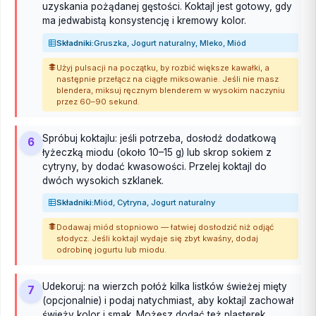
uzyskania pożądanej gęstości. Koktajl jest gotowy, gdy
ma jedwabistą konsystencję i kremowy kolor.
Składniki:
Gruszka, Jogurt naturalny, Mleko, Miód
Użyj pulsacji na początku, by rozbić większe kawałki, a
następnie przełącz na ciągłe miksowanie. Jeśli nie masz
blendera, miksuj ręcznym blenderem w wysokim naczyniu
przez 60–90 sekund.
Spróbuj koktajlu: jeśli potrzeba, dosłodź dodatkową
6
łyżeczką miodu (około 10–15 g) lub skrop sokiem z
cytryny, by dodać kwasowości. Przelej koktajl do
dwóch wysokich szklanek.
Składniki:
Miód, Cytryna, Jogurt naturalny
Dodawaj miód stopniowo — łatwiej dosłodzić niż odjąć
słodycz. Jeśli koktajl wydaje się zbyt kwaśny, dodaj
odrobinę jogurtu lub miodu.
Udekoruj: na wierzch połóż kilka listków świeżej mięty
7
(opcjonalnie) i podaj natychmiast, aby koktajl zachował
świeży kolor i smak. Możesz dodać też plasterek