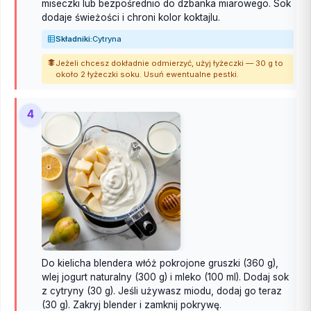
miseczki lub bezpośrednio do dzbanka miarowego. Sok
dodaje świeżości i chroni kolor koktajlu.
Składniki:
Cytryna
Jeżeli chcesz dokładnie odmierzyć, użyj łyżeczki — 30 g to
około 2 łyżeczki soku. Usuń ewentualne pestki.
4
Do kielicha blendera włóż pokrojone gruszki (360 g),
wlej jogurt naturalny (300 g) i mleko (100 ml). Dodaj sok
z cytryny (30 g). Jeśli używasz miodu, dodaj go teraz
(30 g). Zakryj blender i zamknij pokrywę.