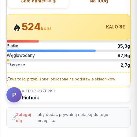
Całe danie
Na 100g
(830g)
524
🔥
KALORIE
kcal
Białko
35,3g
Węglowodany
97,9g
Tłuszcze
2,7g
Wartości przybliżone, obliczone na podstawie składników
AUTOR PRZEPISU
P
Pichcik
Zaloguj
aby dodać prywatną notatkę do tego
się
przepisu.