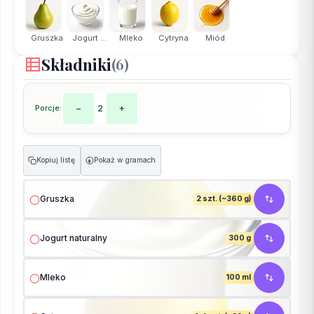
Gruszka
Jogurt ...
Mleko
Cytryna
Miód
Składniki
(6)
Porcje:
−
2
+
Kopiuj listę
Pokaż w gramach
g
Gruszka
2 szt. (~360 g)
Jogurt naturalny
300 g
Mleko
100 ml