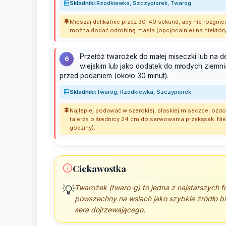
Składniki:
Rzodkiewka, Szczypiorek, Twaróg
Mieszaj delikatnie przez 30-40 sekund, aby nie rozgn
można dodać odrobinę masła (opcjonalnie) na niektóry
Przełóż twarożek do małej miseczki lub na
6
wiejskim lub jako dodatek do młodych ziemn
przed podaniem (około 30 minut).
Składniki:
Twaróg, Rzodkiewka, Szczypiorek
Najlepiej podawać w szerokiej, płaskiej miseczce, ozdo
talerza o średnicy 24 cm do serwowania przekąsek. Ni
godziny).
Ciekawostka
Twarożek (twaro-g) to jedna z najstarszych f
💡
powszechny na wsiach jako szybkie źródło b
sera dojrzewającego.