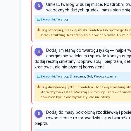
Umieść twaróg w dużej misce. Rozdrobnij tw
3
widocznych dużych grudek i masa stanie się 
Składniki:
Twaróg
Użyj szerokiej, płaskiej miski i widelca lub ręcznego tł
straci strukturę. Rozdrabnianie powinno trwać 1-2 minut
Dodaj śmietanę do twarogu łyżką — najpierw
4
energicznie widelcem i sprawdź konsystencję.
dodaj resztę śmietany. Dopraw solą i pieprzem, del
kremowej, ale nie płynnej konsystencji.
Składniki:
Twaróg, Śmietana, Sól, Pieprz czarny
Użyj drewnianej łyżki lub widelca. Dodawaj śmietanę s
która trzyma kształt. Mieszaj 1-2 minuty i sprawdź sm
powinien być lekko wyrazisty, ale nie słony.
Dodaj do masy pokrojoną rzodkiewkę i posie
5
równomiernie rozprowadziły się w twarożku.
pieprzu.