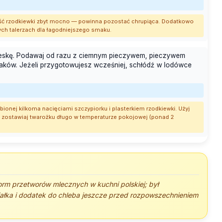
ieść rzodkiewki zbyt mocno — powinna pozostać chrupiąca. Dodatkowo
ch talerzach dla łagodniejszego smaku.
 deskę. Podawaj od razu z ciemnym pieczywem, pieczywem
iaków. Jeżeli przygotowujesz wcześniej, schłódź w lodówce
bionej kilkoma nacięciami szczypiorku i plasterkiem rzodkiewki. Użyj
e zostawiaj twarożku długo w temperaturze pokojowej (ponad 2
orm przetworów mlecznych w kuchni polskiej; był
iałka i dodatek do chleba jeszcze przed rozpowszechnieniem