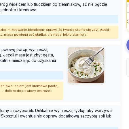
aróg widelcem lub tłuczkiem do ziemniaków, aż nie będzie
T
jednolita i kremowa.
uczka; miksowanie blenderem sprawi, że twaróg stanie się zbyt gładki i
y, masa powinna być gładka, ale nadal lekko ziarnista.
 połowę porcji, wymieszaj
 Jeżeli masa jest zbyt gęsta,
ikatnie mieszając do uzyskania
topniowo; celem jest kremowa pasta,
ak — dobrze doprawiony twarożek
kany szczypiorek. Delikatnie wymieszaj łyżką, aby warzywa
 Skosztuj i ewentualnie dopraw dodatkową szczyptą soli lub