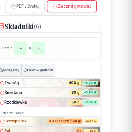
PDF / Drukuj
Zacznij gotować
Składniki
(6)
Porcje:
−
4
+
Kopiuj listę
Pokaż w gramach
Twaróg
400 g
~8,00 zł
Śmietana
80 g
~0,80 zł
Rzodkiewka
150 g
~3,00 zł
 PRZYPRAWY
Szczypiorek
0.3 pęczków (~30 g)
~0,90 zł
Sól
2 g
~0,01 zł