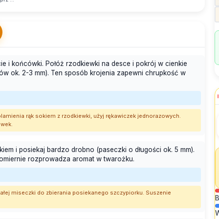
ie i końcówki. Połóż rzodkiewki na desce i pokrój w cienkie
rków ok. 2-3 mm). Ten sposób krojenia zapewni chrupkość w
 plamienia rąk sokiem z rzodkiewki, użyj rękawiczek jednorazowych.
ewek.
iem i posiekaj bardzo drobno (paseczki o długości ok. 5 mm).
nomiernie rozprowadza aromat w twarożku.
małej miseczki do zbierania posiekanego szczypiorku. Suszenie
B