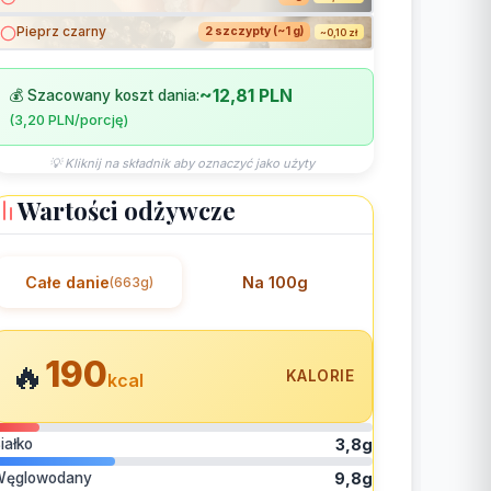
Pieprz czarny
2 szczypty (~1 g)
~0,10 zł
~12,81 PLN
💰 Szacowany koszt dania:
(3,20 PLN/porcję)
💡 Kliknij na składnik aby oznaczyć jako użyty
Wartości odżywcze
Całe danie
Na 100g
(663g)
190
🔥
KALORIE
kcal
iałko
3,8g
Węglowodany
9,8g