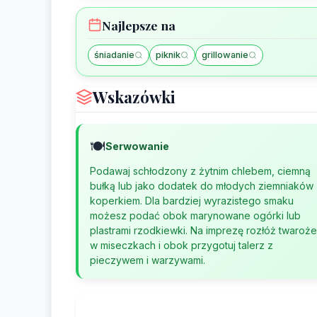
Najlepsze na
śniadanie
piknik
grillowanie
Wskazówki
🍽️
Serwowanie
Podawaj schłodzony z żytnim chlebem, ciemną
bułką lub jako dodatek do młodych ziemniaków 
koperkiem. Dla bardziej wyrazistego smaku
możesz podać obok marynowane ogórki lub
plastrami rzodkiewki. Na imprezę rozłóż twaroż
w miseczkach i obok przygotuj talerz z
pieczywem i warzywami.