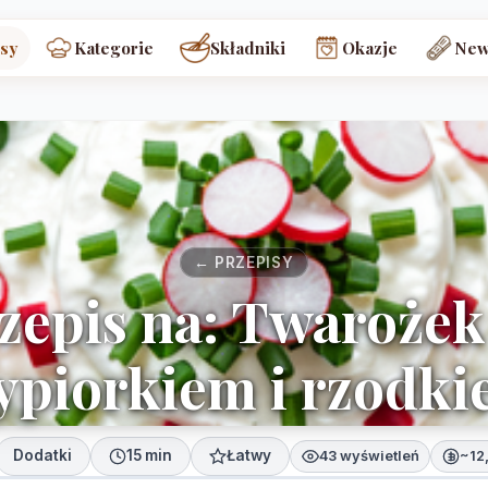
sy
Kategorie
Składniki
Okazje
New
← PRZEPISY
zepis na: Twarożek
ypiorkiem i rzodk
Dodatki
15 min
Łatwy
43 wyświetleń
~12