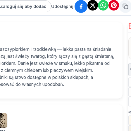
Zaloguj się aby dodać
Udostępnij:
 szczypiorkiem i rzodkiewką — lekka pasta na śniadanie,
azą jest świeży twaróg, który łączy się z gęstą śmietaną,
orkiem. Danie jest świeże w smaku, lekko pikantne od
nie z ciemnym chlebem lub pieczywem wiejskim.
dniki są łatwo dostępne w polskich sklepach, a
tosować do własnych upodobań.

prz ...