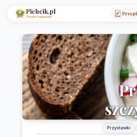
Pichcik.pl
Przepi
Prosto i smacznie.
Pr
szcz
Przystawki