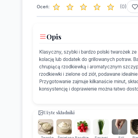
(
0
)
Oceń:
Opis
Klasyczny, szybki i bardzo polski twarożek ze
kolację lub dodatek do grillowanych potraw. B
chrupiącą rzodkiewką i aromatycznym szczypi
rzodkiewki i zielone od ziół, podawane ideal
Przygotowanie zajmuje kilkanaście minut, skła
konsystencję i doprawienie można łatwo dos
Użyte składniki
Twaróg
Śmietana
Rzodkiewka
Szczypi...
Sól
Pie