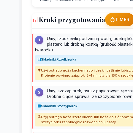
Kroki przygotowania
TIMER
Umyj rzodkiewki pod zimną wodą, odetnij liśc
1
plasterki lub drobną kostkę (grubość plaste
twarożku.
Składniki:
Rzodkiewka
Użyj ostrego noża kuchennego i deski. Jeśli nie lubisz
Krojenie powinno zająć ok. 3-4 minuty dla 150 g rzodki
Umyj szczypiorek, osusz papierowym ręcznik
2
Drobne cięcie sprawia, że szczypiorek rów
Składniki:
Szczypiorek
Użyj ostrego noża szefa kuchni lub noża do ziół oraz 
szczypiorku zapobiegnie rozwodnieniu pasty.