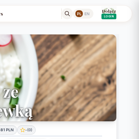
Dołącz
s
PL
EN
LOGIN
 ze
iewką
,81 PLN
-
(
0
)