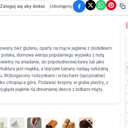
Zaloguj się aby dodać
Udostępnij:
owany bez glutenu, oparty na mące jaglanej z dodatkiem
 To polska, domowa wersja popularnego wypieku z nutą
wietny na śniadanie, do popołudniowej kawy lub jako
truktura jest miękka, a dojrzałe banany nadają naturalną
ru. Wzbogacony rodzynkami i orzechami (opcjonalnie)
ekko chrupiąca góra. Podawać krojony w grube plastry, z
gląda pięknie na drewnianej desce z listkami mięty.