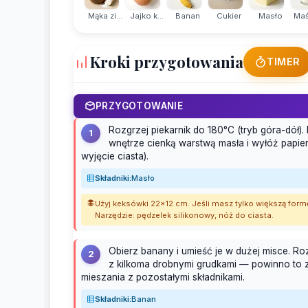
Mąka zi...
Jajko k...
Banan
Cukier
Masło
Maś
Kroki przygotowania
TIMER
PRZYGOTOWANIE
Rozgrzej piekarnik do 180°C (tryb góra-dół)
1
wnętrze cienką warstwą masła i wyłóż papier
wyjęcie ciasta).
Składniki:
Masło
Użyj keksówki 22×12 cm. Jeśli masz tylko większą form
Narzędzie: pędzelek silikonowy, nóż do ciasta.
Obierz banany i umieść je w dużej misce. Ro
2
z kilkoma drobnymi grudkami — powinno to z
mieszania z pozostałymi składnikami.
Składniki:
Banan