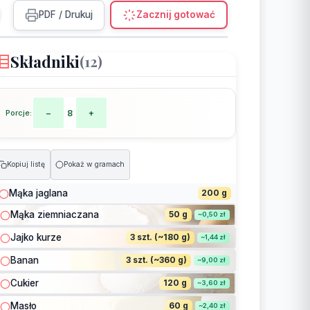
PDF / Drukuj
Zacznij gotować
Składniki
(12)
Porcje:
−
8
+
Kopiuj listę
Pokaż w gramach
Mąka jaglana
200 g
Mąka ziemniaczana
50 g
~0,50 zł
Jajko kurze
3 szt. (~180 g)
~1,44 zł
Banan
3 szt. (~360 g)
~9,00 zł
Cukier
120 g
~3,60 zł
Masło
60 g
~2,40 zł