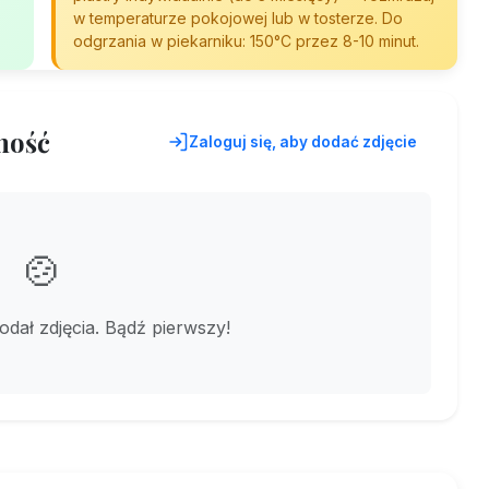
w temperaturze pokojowej lub w tosterze. Do
odgrzania w piekarniku: 150°C przez 8-10 minut.
ność
Zaloguj się, aby dodać zdjęcie
🍲
dodał zdjęcia. Bądź pierwszy!