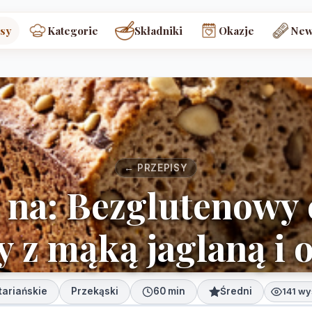
sy
Kategorie
Składniki
Okazje
New
← PRZEPISY
 na: Bezglutenowy
 z mąką jaglaną i 
ariańskie
Przekąski
60 min
Średni
141 wy