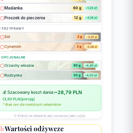
Maślanka
60 g
~1,20 zł
Proszek do pieczenia
12 g
~0,18 zł
 PRZYPRAWY
Sól
2 g
~0,01 zł
Cynamon
2 g
~0,06 zł
 OPCJONALNE
Orzechy włoskie
80 g
~6,40 zł
Rodzynka
50 g
~4,00 zł
~28,79 PLN
💰 Szacowany koszt dania:
(3,60 PLN/porcję)
* Brak cen dla niektórych składników
💡 Kliknij na składnik aby oznaczyć jako użyty
Wartości odżywcze