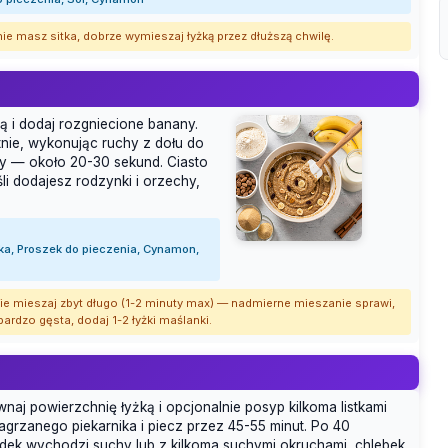
 nie masz sitka, dobrze wymieszaj łyżką przez dłuższą chwilę.
 i dodaj rozgniecione banany.
tnie, wykonując ruchy z dołu do
zy — około 20-30 sekund. Ciasto
śli dodajesz rodzynki i orzechy,
ka, Proszek do pieczenia, Cynamon,
: nie mieszaj zbyt długo (1-2 minuty max) — nadmierne mieszanie sprawi,
bardzo gęsta, dodaj 1-2 łyżki maślanki.
aj powierzchnię łyżką i opcjonalnie posyp kilkoma listkami
grzanego piekarnika i piecz przez 45-55 minut. Po 40
odek wychodzi suchy lub z kilkoma suchymi okruchami, chlebek