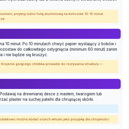
ę rumieni, przykryj luźno folią aluminiową na końcowe 10-15 minut.
cze.
ę na 10 minut. Po 10 minutach chwyć papier wystający z boków i
. Pozostaw do całkowitego ostygnięcia (minimum 60 minut) zanim
a i nie będzie się kruszyć.
e. Krojenie gorącego chlebka prowadzi do rozrywania struktury —
. Podawaj na drewnianej desce z masłem, twarogiem lub
ać plaster na suchej patelni dla chrupiącej skórki.
 Dodatkowo można dodać orzech włoski jako posypkę dla chrupkości.