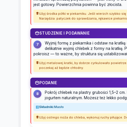
jest gotowy. Powierzchnia powinna być złocista.
Użyj środka półki w piekarniku. Jeśli wierzch szybko si
Narzędzia: patyczek do sprawdzania, rękawice piekarni
STUDZENIE I PODAWANIE
Wyjmij formę z piekarnika i odstaw na kratk
7
delikatnie wyjmij chlebek z formy na kratkę
pokroisz — to ważne, by struktura się ustabilizował
Użyj metalowej kratki, by dobrze cyrkulowało powietrz
poczekaj aż będzie chłodny.
PODANIE
Pokrój chlebek na plastry grubości 1,5–2 cm
8
jogurtem naturalnym. Możesz też lekko podgrz
Składniki:
Masło
Użyj ostrego noża do chleba, wykonuj ruchy piłujące.