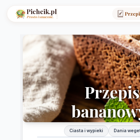
Pichcik.pl
Przepi
Prosto i smacznie.
Przepis
bananowy
Ciasta i wypieki
Dania weget