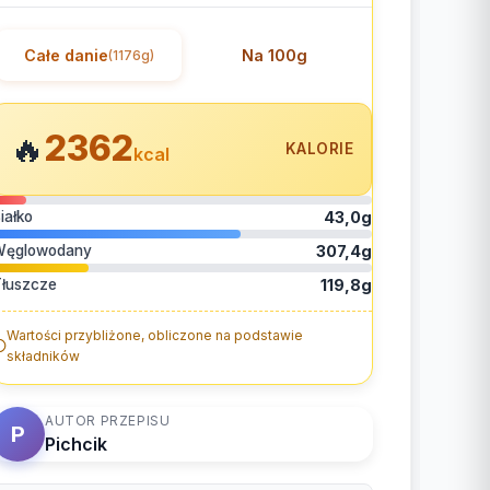
Całe danie
Na 100g
(1176g)
2362
🔥
KALORIE
kcal
iałko
43,0g
Węglowodany
307,4g
łuszcze
119,8g
Wartości przybliżone, obliczone na podstawie
składników
AUTOR PRZEPISU
P
Pichcik