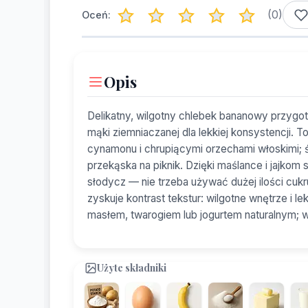
(
0
)
Oceń:
Opis
Delikatny, wilgotny chlebek bananowy przygot
mąki ziemniaczanej dla lekkiej konsystencji.
cynamonu i chrupiącymi orzechami włoskimi; ś
przekąska na piknik. Dzięki maślance i jajkom s
słodycz — nie trzeba używać dużej ilości cuk
zyskuje kontrast tekstur: wilgotne wnętrze i l
masłem, twarogiem lub jogurtem naturalnym; wy
Użyte składniki