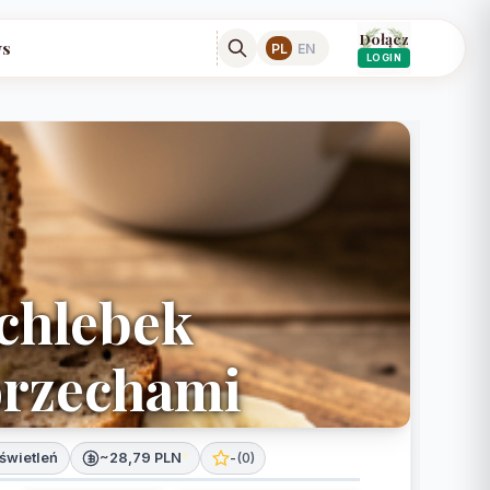
Dołącz
s
PL
EN
LOGIN
 chlebek
orzechami
świetleń
~28,79 PLN
*
-
(
0
)