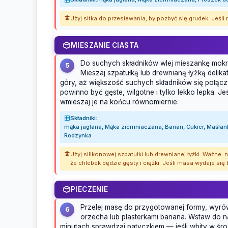
Użyj sitka do przesiewania, by pozbyć się grudek. Jeśli
MIESZANIE CIASTA
Do suchych składników wlej mieszankę mokrą
5
Mieszaj szpatułką lub drewnianą łyżką delika
góry, aż większość suchych składników się połąc
powinno być gęste, wilgotne i tylko lekko lepka. Je
wmieszaj je na końcu równomiernie.
Składniki:
mąka jaglana, Mąka ziemniaczana, Banan, Cukier, Maślan
Rodzynka
Użyj silikonowej szpatułki lub drewnianej łyżki. Ważne
że chlebek będzie gęsty i ciężki. Jeśli masa wydaje się 
PIECZENIE
Przelej masę do przygotowanej formy, wyrówn
6
orzecha lub plasterkami banana. Wstaw do na
minutach sprawdzaj patyczkiem — jeśli wbity w śr