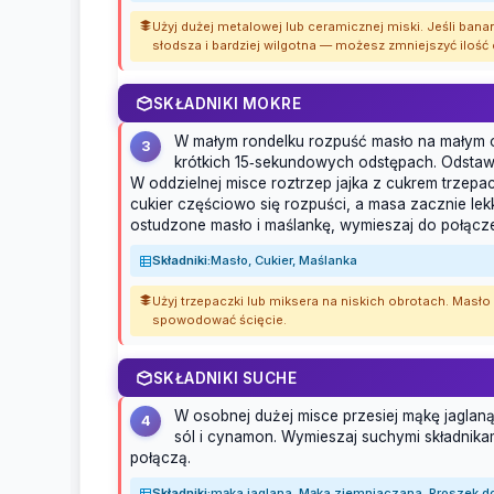
Użyj dużej metalowej lub ceramicznej miski. Jeśli ban
słodsza i bardziej wilgotna — możesz zmniejszyć ilość 
SKŁADNIKI MOKRE
W małym rondelku rozpuść masło na małym o
3
krótkich 15‑sekundowych odstępach. Odstaw,
W oddzielnej misce roztrzep jajka z cukrem trzepa
cukier częściowo się rozpuści, a masa zacznie lekk
ostudzone masło i maślankę, wymieszaj do połącze
Składniki:
Masło, Cukier, Maślanka
Użyj trzepaczki lub miksera na niskich obrotach. Masł
spowodować ścięcie.
SKŁADNIKI SUCHE
W osobnej dużej misce przesiej mąkę jaglan
4
sól i cynamon. Wymieszaj suchymi składnikam
połączą.
Składniki:
mąka jaglana, Mąka ziemniaczana, Proszek d