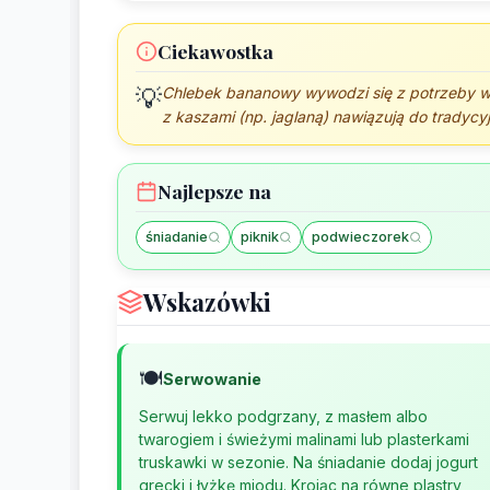
Ciekawostka
💡
Chlebek bananowy wywodzi się z potrzeby w
z kaszami (np. jaglaną) nawiązują do tradycy
Najlepsze na
śniadanie
piknik
podwieczorek
Wskazówki
🍽️
Serwowanie
Serwuj lekko podgrzany, z masłem albo
twarogiem i świeżymi malinami lub plasterkami
truskawki w sezonie. Na śniadanie dodaj jogurt
grecki i łyżkę miodu. Krojąc na równe plastry