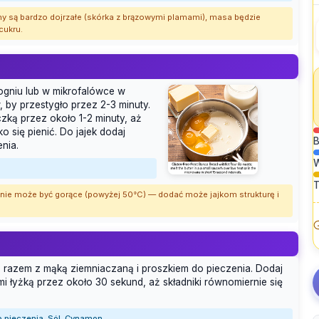
any są bardzo dojrzałe (skórka z brązowymi plamami), masa będzie
cukru.
gniu lub w mikrofalówce w
 by przestygło przez 2-3 minuty.
czką przez około 1-2 minuty, aż
o się pienić. Do jajek dodaj
B
nia.
T
o nie może być gorące (powyżej 50°C) — dodać może jajkom strukturę i
ą razem z mąką ziemniaczaną i proszkiem do pieczenia. Dodaj
i łyżką przez około 30 sekund, aż składniki równomiernie się
o pieczenia, Sól, Cynamon