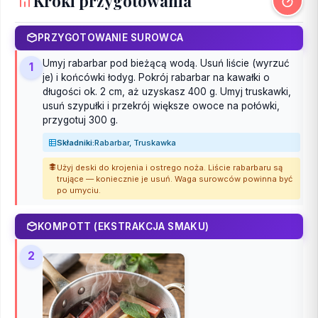
Kroki przygotowania
PRZYGOTOWANIE SUROWCA
Umyj rabarbar pod bieżącą wodą. Usuń liście (wyrzuć
1
je) i końcówki łodyg. Pokrój rabarbar na kawałki o
długości ok. 2 cm, aż uzyskasz 400 g. Umyj truskawki,
usuń szypułki i przekrój większe owoce na połówki,
przygotuj 300 g.
Składniki:
Rabarbar, Truskawka
Użyj deski do krojenia i ostrego noża. Liście rabarbaru są
trujące — koniecznie je usuń. Waga surowców powinna być
po umyciu.
KOMPOTT (EKSTRAKCJA SMAKU)
2