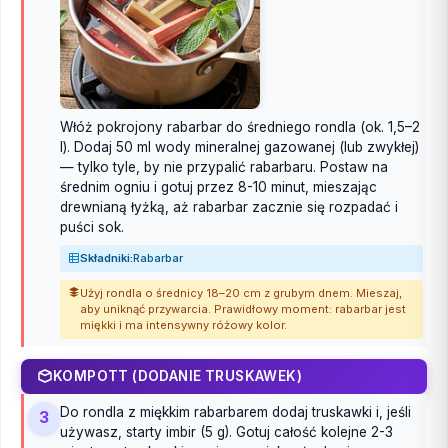
Włóż pokrojony rabarbar do średniego rondla (ok. 1,5–2
l). Dodaj 50 ml wody mineralnej gazowanej (lub zwykłej)
— tylko tyle, by nie przypalić rabarbaru. Postaw na
średnim ogniu i gotuj przez 8-10 minut, mieszając
drewnianą łyżką, aż rabarbar zacznie się rozpadać i
puści sok.
Składniki:
Rabarbar
Użyj rondla o średnicy 18–20 cm z grubym dnem. Mieszaj,
aby uniknąć przywarcia. Prawidłowy moment: rabarbar jest
miękki i ma intensywny różowy kolor.
KOMPOTT (DODANIE TRUSKAWEK)
Do rondla z miękkim rabarbarem dodaj truskawki i, jeśli
3
używasz, starty imbir (5 g). Gotuj całość kolejne 2-3