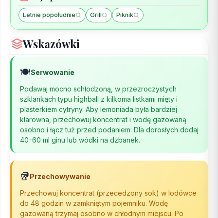
Letnie popołudnie
Grill
Piknik
Wskazówki
🍽️
Serwowanie
Podawaj mocno schłodzoną, w przezroczystych
szklankach typu highball z kilkoma listkami mięty i
plasterkiem cytryny. Aby lemoniada była bardziej
klarowna, przechowuj koncentrat i wodę gazowaną
osobno i łącz tuż przed podaniem. Dla dorosłych dodaj
40–60 ml ginu lub wódki na dzbanek.
🥡
Przechowywanie
Przechowuj koncentrat (przecedzony sok) w lodówce
do 48 godzin w zamkniętym pojemniku. Wodę
gazowaną trzymaj osobno w chłodnym miejscu. Po