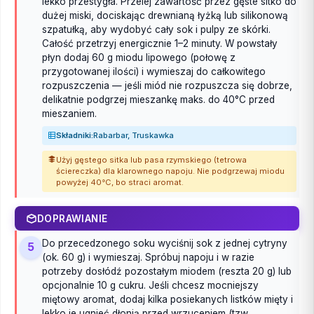
lekko przestygła. Przelej zawartość przez gęste sitko do
dużej miski, dociskając drewnianą łyżką lub silikonową
szpatułką, aby wydobyć cały sok i pulpy ze skórki.
Całość przetrzyj energicznie 1–2 minuty. W powstały
płyn dodaj 60 g miodu lipowego (połowę z
przygotowanej ilości) i wymieszaj do całkowitego
rozpuszczenia — jeśli miód nie rozpuszcza się dobrze,
delikatnie podgrzej mieszankę maks. do 40°C przed
mieszaniem.
Składniki:
Rabarbar, Truskawka
Użyj gęstego sitka lub pasa rzymskiego (tetrowa
ściereczka) dla klarownego napoju. Nie podgrzewaj miodu
powyżej 40°C, bo straci aromat.
DOPRAWIANIE
Do przecedzonego soku wyciśnij sok z jednej cytryny
5
(ok. 60 g) i wymieszaj. Spróbuj napoju i w razie
potrzeby dosłódź pozostałym miodem (reszta 20 g) lub
opcjonalnie 10 g cukru. Jeśli chcesz mocniejszy
miętowy aromat, dodaj kilka posiekanych listków mięty i
lekko je ugnieć dłonią przed wrzuceniem (tzw.