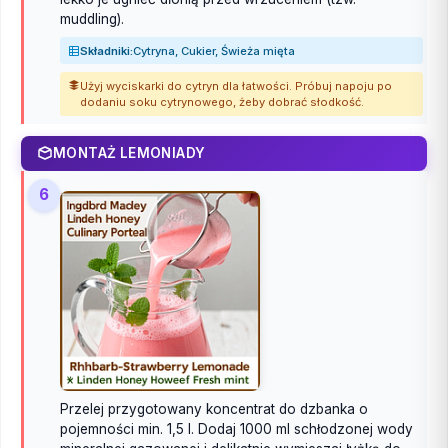
muddling).
Składniki:
Cytryna, Cukier, Świeża mięta
Użyj wyciskarki do cytryn dla łatwości. Próbuj napoju po
dodaniu soku cytrynowego, żeby dobrać słodkość.
MONTAŻ LEMONIADY
6
Przelej przygotowany koncentrat do dzbanka o
pojemności min. 1,5 l. Dodaj 1000 ml schłodzonej wody