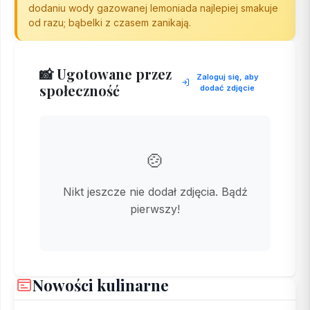
dodaniu wody gazowanej lemoniada najlepiej smakuje
od razu; bąbelki z czasem zanikają.
📸 Ugotowane przez
Zaloguj się, aby
społeczność
dodać zdjęcie
🍲
Nikt jeszcze nie dodał zdjęcia. Bądź
pierwszy!
Nowości kulinarne