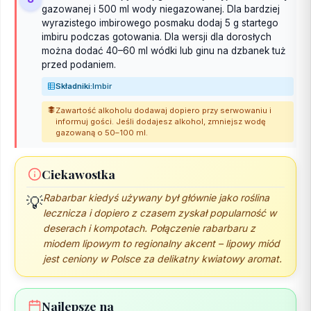
gazowanej i 500 ml wody niegazowanej. Dla bardziej
wyrazistego imbirowego posmaku dodaj 5 g startego
imbiru podczas gotowania. Dla wersji dla dorosłych
można dodać 40–60 ml wódki lub ginu na dzbanek tuż
przed podaniem.
Składniki:
Imbir
Zawartość alkoholu dodawaj dopiero przy serwowaniu i
informuj gości. Jeśli dodajesz alkohol, zmniejsz wodę
gazowaną o 50–100 ml.
Ciekawostka
Rabarbar kiedyś używany był głównie jako roślina
💡
lecznicza i dopiero z czasem zyskał popularność w
deserach i kompotach. Połączenie rabarbaru z
miodem lipowym to regionalny akcent – lipowy miód
jest ceniony w Polsce za delikatny kwiatowy aromat.
Najlepsze na