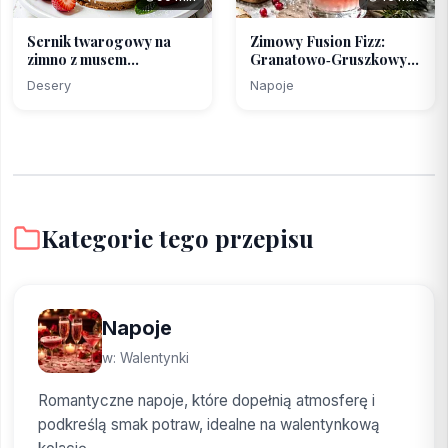
Sernik twarogowy na
Zimowy Fusion Fizz:
zimno z musem
Granatowo‑Gruszkowy
truskawk...
Ko...
Desery
Napoje
Kategorie tego przepisu
Napoje
w: Walentynki
Romantyczne napoje, które dopełnią atmosferę i
podkreślą smak potraw, idealne na walentynkową