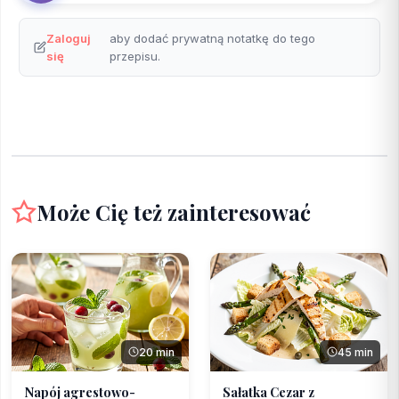
Zaloguj
aby dodać prywatną notatkę do tego
się
przepisu.
Może Cię też zainteresować
20 min
45 min
Napój agrestowo-
Sałatka Cezar z