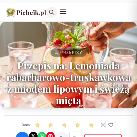
Pichcik.pl
← PRZEPISY
Przepis na: Lemoniada
rabarbarowo-truskawkowa
z miodem lipowym i świeżą
miętą
(
0
)
Oceń: