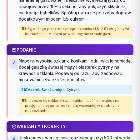
mineralnej gazowanej i delikatnie wymieszaj łyżką do
napojów przez 10–15 sekund, aby połączyć składniki,
nie tracąc bąbelków. Spróbuj i w razie potrzeby dopraw
dodatkowym miodem lub cukrem.
Użyj dużego przezroczystego dzbanka (1,5–2 l) i długiej łyżki
barmańskiej. Mieszaj powoli, aby nie stracić gazu.
PODANIE
Napełnij wysokie szklanki kostkami lodu, wlej lemoniadę,
7
dodaj gałązkę świeżej mięty i plasterek cytryny na
krawędź szklanki. Podawaj od razu, aby zachować
musowanie i świeżość aromatów.
Składniki:
Świeża mięta, Cytryna
Najlepsze są szklanki typu highball. Jeśli serwujesz na
przyjęciu, przygotuj lód i miętę wcześniej w osobnych
miseczkach.
WARIANTY I KOREKTY
Jeśli chcesz wersję mniej gazowaną: użyj 500 ml wody
8