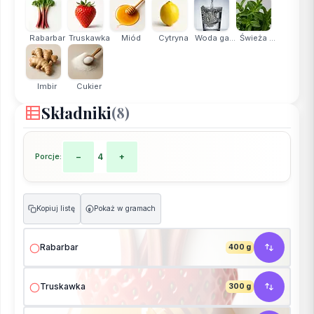
Rabarbar
Truskawka
Miód
Cytryna
Woda ga...
Świeża ...
Imbir
Cukier
Składniki
(8)
Porcje:
−
4
+
Kopiuj listę
Pokaż w gramach
g
Rabarbar
400 g
Truskawka
300 g