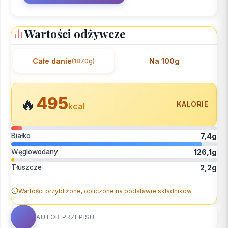
Wartości odżywcze
Całe danie
Na 100g
(1870g)
495
🔥
KALORIE
kcal
Białko
7,4g
Węglowodany
126,1g
Tłuszcze
2,2g
Wartości przybliżone, obliczone na podstawie składników
AUTOR PRZEPISU