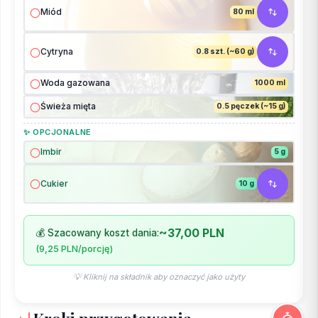
Miód
80 ml
Cytryna
0.8 szt. (~60 g)
Woda gazowana
1000 ml
Świeża mięta
0.5 pęczek (~15 g)
✨ OPCJONALNE
Imbir
5 g
Cukier
10 g
~37,00 PLN
💰 Szacowany koszt dania:
(9,25 PLN/porcję)
💡 Kliknij na składnik aby oznaczyć jako użyty