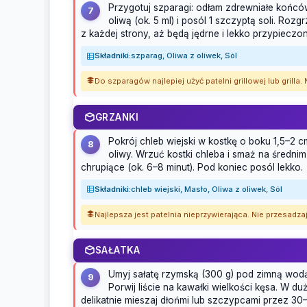
Przygotuj szparagi: odłam zdrewniałe końcówk
7
oliwą (ok. 5 ml) i posól 1 szczyptą soli. Rozg
z każdej strony, aż będą jędrne i lekko przypieczo
Składniki:
szparag, Oliwa z oliwek, Sól
Do szparagów najlepiej użyć patelni grillowej lub grill
GRZANKI
Pokrój chleb wiejski w kostkę o boku 1,5–2 cm
8
oliwy. Wrzuć kostki chleba i smaż na średnim
chrupiące (ok. 6–8 minut). Pod koniec posól lekko.
Składniki:
chleb wiejski, Masło, Oliwa z oliwek, Sól
Najlepsza jest patelnia nieprzywierająca. Nie przesadza
SAŁATKA
Umyj sałatę rzymską (300 g) pod zimną wodą
9
Porwij liście na kawałki wielkości kęsa. W d
delikatnie mieszaj dłońmi lub szczypcami przez 30–