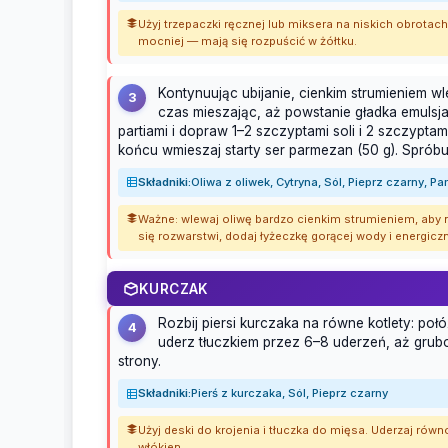
Użyj trzepaczki ręcznej lub miksera na niskich obrotach. 
mocniej — mają się rozpuścić w żółtku.
Kontynuując ubijanie, cienkim strumieniem wl
3
czas mieszając, aż powstanie gładka emulsja
partiami i dopraw 1–2 szczyptami soli i 2 szczypta
końcu wmieszaj starty ser parmezan (50 g). Spróbu
Składniki:
Oliwa z oliwek, Cytryna, Sól, Pieprz czarny, P
Ważne: wlewaj oliwę bardzo cienkim strumieniem, aby ni
się rozwarstwi, dodaj łyżeczkę gorącej wody i energicz
KURCZAK
Rozbij piersi kurczaka na równe kotlety: połó
4
uderz tłuczkiem przez 6–8 uderzeń, aż grubo
strony.
Składniki:
Pierś z kurczaka, Sól, Pieprz czarny
Użyj deski do krojenia i tłuczka do mięsa. Uderzaj równ
włókien.