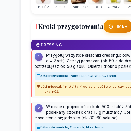
Pierś z...
Sałata ...
Parmezan
Jajko k...
Oliwa z...
Cy
Kroki przygotowania
TIMER
DRESSING
Przygotuj wszystkie składniki dressingu: odważ
1
g = 2 szt.). Zetrzyj parmezan (ok. 50 g do dr
potrzebujesz ok. 50 g soku. Obierz i drobno posieka
Składniki:
sardela, Parmezan, Cytryna, Czosnek
Użyj miseczki i małej tarki do sera. Jeśli wolisz, użyj
miska, nóż.
W misce o pojemności około 500 ml ułóż żółt
2
posiekany czosnek oraz 15 g musztardy. Ubij
masa stanie się jednolita (ok. 30–60 sekund).
Składniki:
sardela, Czosnek, Musztarda