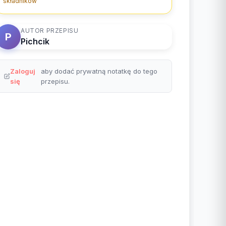
składników
AUTOR PRZEPISU
P
Pichcik
Zaloguj
aby dodać prywatną notatkę do tego
się
przepisu.