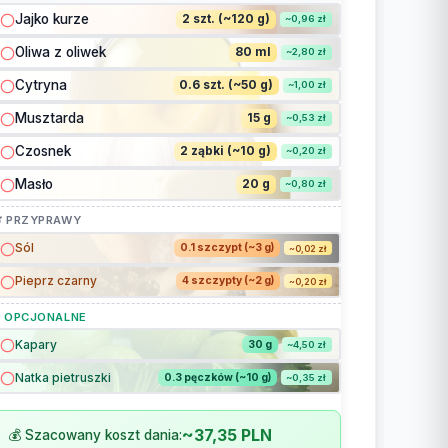
Jajko kurze
2 szt. (~120 g)
~0,96 zł
Oliwa z oliwek
80 ml
~2,80 zł
Cytryna
0.6 szt. (~50 g)
~1,00 zł
Musztarda
15 g
~0,53 zł
Czosnek
2 ząbki (~10 g)
~0,20 zł
Masło
20 g
~0,80 zł
 PRZYPRAWY
Sól
0.1 szczypt (~3 g)
~0,02 zł
Pieprz czarny
4 szczypty (~2 g)
~0,20 zł
 OPCJONALNE
Kapary
30 g
~4,50 zł
Natka pietruszki
0.3 pęczków (~10 g)
~0,35 zł
~37,35 PLN
💰 Szacowany koszt dania: