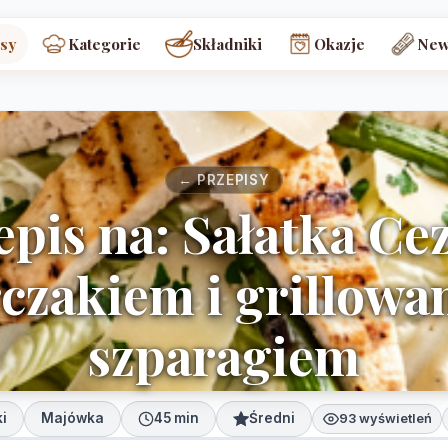
sy
Kategorie
Składniki
Okazje
New
← PRZEPISY
epis na: Sałatka Cez
czakiem i grillow
szparagiem
ki
Majówka
45 min
Średni
93 wyświetleń