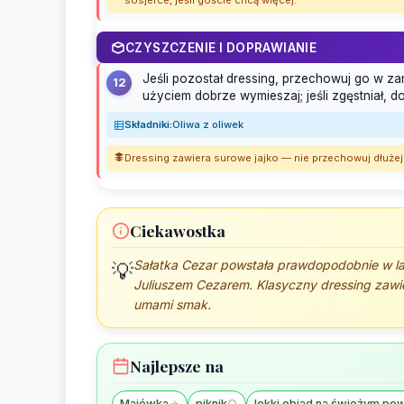
CZYSZCZENIE I DOPRAWIANIE
Jeśli pozostał dressing, przechowuj go w 
12
użyciem dobrze wymieszaj; jeśli zgęstniał, do
Składniki:
Oliwa z oliwek
Dressing zawiera surowe jajko — nie przechowuj dłużej 
Ciekawostka
Sałatka Cezar powstała prawdopodobnie w la
💡
Juliuszem Cezarem. Klasyczny dressing zawie
umami smak.
Najlepsze na
Majówka
piknik
lekki obiad na świeżym pow