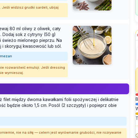
Jeśli widzisz grudki sardeli, ubijaj
ewaj 80 ml oliwy z oliwek, cały
. Dodaj sok z cytryny (50 g)
mi świeżo mielonego pieprzu. Na
j i skoryguj kwasowość lub sól.
armezan
e rozwarstwić emulsji. Jeśli dressing
nie wymieszaj.
B
ż filet między dwoma kawałkami folii spożywczej i delikatnie
ść będzie około 1,5 cm. Posól (2 szczypty) i popieprz obie
T
omiernie, nie na siłę — celem jest wyrównanie grubości, nie rozrywanie