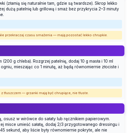
i (złamią się naturalnie tam, gdzie są twardsze). Skrop lekko
rzej dużą patelnię lub grillową i smaż bez przykrycia 2–3 minuty
ne.
a. Nie przekraczaj czasu smażenia — mają pozostać lekko chrupkie.
 (200 g chleba). Rozgrzej patelnię, dodaj 10 g masła i 10 ml
 ogniu, mieszając co 1 minutę, aż będą równomiernie złociste i
j z tłuszczem — grzanki mają być chrupiące, nie tłuste.
, osusz w wirówce do sałaty lub ręcznikiem papierowym.
użej misce umieść sałatę, dodaj 2/3 przygotowanego dressingu i
45 sekund, aby liście były równomiernie pokryte, ale nie