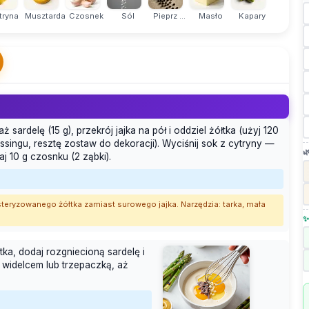
tryna
Musztarda
Czosnek
Sól
Pieprz ...
Masło
Kapary
 sardelę (15 g), przekrój jajka na pół i oddziel żółtka (użyj 120
essingu, resztę zostaw do dekoracji). Wyciśnij sok z cytryny —

j 10 g czosnku (2 ząbki).
 pasteryzowanego żółtka zamiast surowego jajka. Narzędzia: tarka, mała
✨
ka, dodaj rozgniecioną sardelę i
 widelcem lub trzepaczką, aż