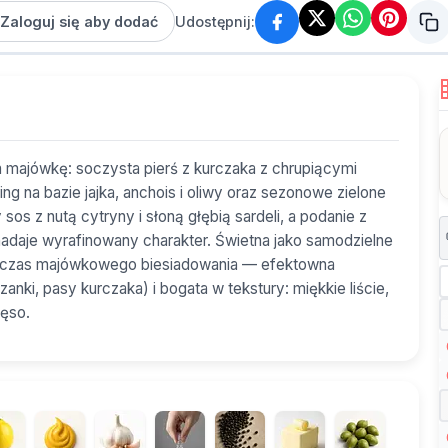
Zaloguj się aby dodać
Udostępnij:
a majówkę: soczysta pierś z kurczaka z chrupiącymi
g na bazie jajka, anchois i oliwy oraz sezonowe zielone
sos z nutą cytryny i słoną głębią sardeli, a podanie z
adaje wyrafinowany charakter. Świetna jako samodzielne
 podczas majówkowego biesiadowania — efektowna
zanki, pasy kurczaka) i bogata w tekstury: miękkie liście,
ięso.