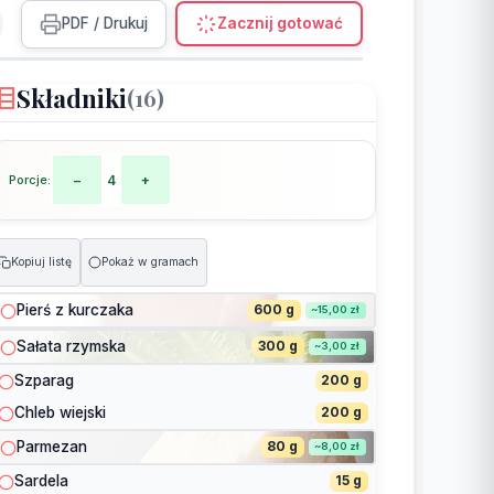
PDF / Drukuj
Zacznij gotować
Składniki
(16)
Porcje:
−
4
+
Kopiuj listę
Pokaż w gramach
Pierś z kurczaka
600 g
~15,00 zł
Sałata rzymska
300 g
~3,00 zł
Szparag
200 g
Chleb wiejski
200 g
Parmezan
80 g
~8,00 zł
Sardela
15 g