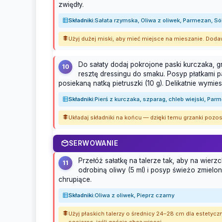
zwiędły.
Składniki:
Sałata rzymska, Oliwa z oliwek, Parmezan, Sól
Użyj dużej miski, aby mieć miejsce na mieszanie. Dodaw
Do sałaty dodaj pokrojone paski kurczaka, g
10
resztę dressingu do smaku. Posyp płatkami 
posiekaną natką pietruszki (10 g). Delikatnie wymie
Składniki:
Pierś z kurczaka, szparag, chleb wiejski, Par
Układaj składniki na końcu — dzięki temu grzanki pozost
SERWOWANIE
Przełóż sałatkę na talerze tak, aby na wierz
11
odrobiną oliwy (5 ml) i posyp świeżo zmielo
chrupiące.
Składniki:
Oliwa z oliwek, Pieprz czarny
Użyj płaskich talerzy o średnicy 24–28 cm dla estety
sosjerce, jeśli goście chcą więcej.