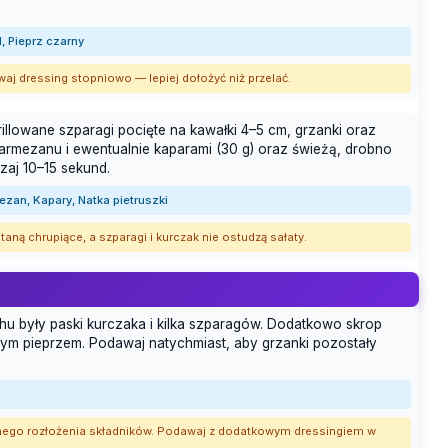
, Pieprz czarny
aj dressing stopniowo — lepiej dołożyć niż przelać.
rillowane szparagi pocięte na kawałki 4–5 cm, grzanki oraz
parmezanu i ewentualnie kaparami (30 g) oraz świeżą, drobno
szaj 10–15 sekund.
mezan, Kapary, Natka pietruszki
aną chrupiące, a szparagi i kurczak nie ostudzą sałaty.
chu były paski kurczaka i kilka szparagów. Dodatkowo skrop
nym pieprzem. Podawaj natychmiast, aby grzanki pozostały
cznego rozłożenia składników. Podawaj z dodatkowym dressingiem w