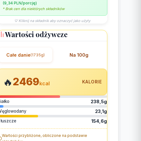
(9,34 PLN/porcję)
* Brak cen dla niektórych składników
💡 Kliknij na składnik aby oznaczyć jako użyty
Wartości odżywcze
Całe danie
Na 100g
(1735g)
2469
🔥
KALORIE
kcal
iałko
238,5g
Węglowodany
23,1g
łuszcze
154,6g
Wartości przybliżone, obliczone na podstawie