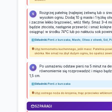
Rozgrzej patelnię (najlepiej żeliwną lub o ś
5
wysokim ogniu. Dodaj 10 g masła i 1 łyżkę oliw
i zacznie lekko brązowieć, włóż filety. Smaż 3–4 m
będzie złocista, następnie przewróć i smaż kolejn
osiągnąć w środku 74°C lub po nakłuciu sok powini
Składniki:
Pierś z kurczaka, Masło, Oliwa z oliwek, Sól, P
Użyj termometru kuchennego, jeśli masz. Patelnia po
skórka. Nie smaż na zbyt dużym ogniu, bo spalisz zewn
Po usmażeniu odstaw pierś na 5 minut na de
6
równomiernie się rozprowadzić i mięso będz
1,5 cm.
Składniki:
Pierś z kurczaka
Użyj ostrego noża do krojenia, tnąc przeciwko włóknom
SZPARAGI