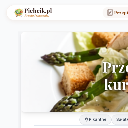
Pichcik.pl
Przepi
Prosto i smacznie.
Prz
kur
Pikantne
Sałat