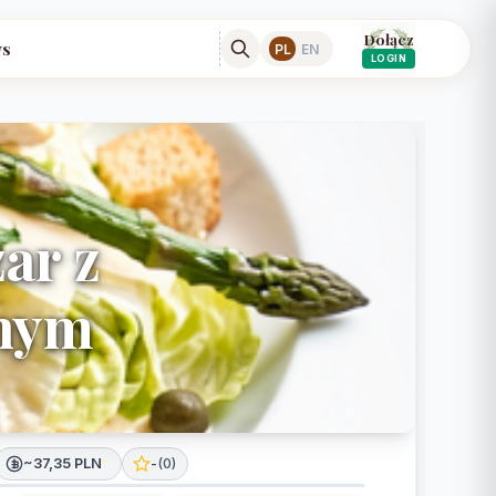
Dołącz
s
PL
EN
LOGIN
ar z
anym
~37,35 PLN
*
-
(
0
)