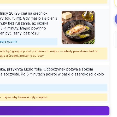
rednicy 26–28 cm) na średnio-
y (ok. 15 ml). Gdy masło się pienią
inuty bez ruszania, aż skórka
e 3–4 minuty. Mięso powinno
en być jasny, bez różu.
ieprz czarny
winna być gorąca przed położeniem mięsa — wtedy powstanie ładna
ątrz a środek zostanie surowy.
skę, przykrytą luźno folią. Odpoczynek pozwala sokom
ie soczyste. Po 5 minutach pokrój w paski o szerokości około
 mięsa, aby kawałki były miękkie.