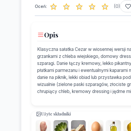
(
0
)
Oceń:
Opis
Klasyczna sałatka Cezar w wiosennej wersji n
grzankami z chleba wiejskiego, domowy dressin
szparagi. Danie łączy kremowy, lekko pikantny 
płatkami parmezanu i ewentualnymi kaparami n
danie na piknik, lekki obiad lub przystawka
wizualnie (zielone paski szparagów, złociste gr
chrupiący chleb, kremowy dressing i jędrne m
Użyte składniki