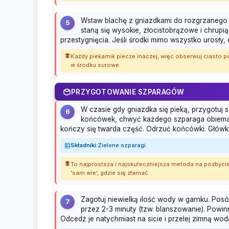
Wstaw blachę z gniazdkami do rozgrzanego p
5
staną się wysokie, złocistobrązowe i chrupią
przestygnięcia. Jeśli środki mimo wszystko urosły, 
Każdy piekarnik piecze inaczej, więc obserwuj ciasto po
w środku surowe.
PRZYGOTOWANIE SZPARAGÓW
W czasie gdy gniazdka się pieką, przygotuj 
6
końcówek, chwyć każdego szparaga obiema ręk
kończy się twarda część. Odrzuć końcówki. Główki i
Składniki:
Zielone szparagi
To najprostsza i najskuteczniejsza metoda na pozbyci
'sam wie', gdzie się złamać.
Zagotuj niewielką ilość wody w garnku. Posól
7
przez 2-3 minuty (tzw. blanszowanie). Powinn
Odcedź je natychmiast na sicie i przelej zimną wo