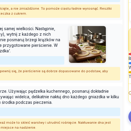
odcięte, a nie zmiażdżone. To pomoże ciastu ładnie wyrosnąć. Resztki
teczka z cukrem.
ej samej wielkości. Następnie,
y), wytnij z każdego z nich
atnie posmaruj brzegi krążków na
ie przygotowane pierścienie. W
zdka'.
B
. Upewnij się, że pierścienie są dobrze dopasowane do podstaw, aby
T
urze. Używając pędzelka kuchennego, posmaruj dokładnie
używając widelca, delikatnie nakłuj dno każdego gniazdka w kilku
u środka podczas pieczenia.
waż może to skleić warstwy i utrudnić rośnięcie. Nakłuwanie dna jest
 miejsce na nadzienie.