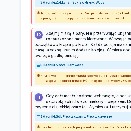
Składniki:
Żółtka jaj, Sok z cytryny, Woda
To najważniejszy moment. Nie przestawaj ubijać i kontro
z pary, ciągle ubijając, a następnie postaw z powrote
Zdejmij miskę z pary. Nie przerywając ubijan
10
rozpuszczone masło klarowane. Wlewaj je ba
początkowo kropla po kropli. Każda porcja masła 
masę jajeczną, zanim dodasz kolejną. W miarę dod
tworząc gładką emulsję.
Składniki:
Masło klarowane
Zbyt szybkie dodanie masła spowoduje rozwarstwienie (z
ubijając w osobnej misce łyżeczkę gorącej wody z łyż
Gdy całe masło zostanie wchłonięte, a sos
11
szczyptą soli i świeżo mielonym pieprzem. D
cayenne dla lekkiej ostrości. Wymieszaj i utrzymuj 
Składniki:
Sól, Pieprz czarny, Pieprz cayenne
Sos holenderski najlepiej smakuje na świeżo. Przecho