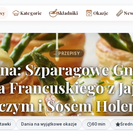
sy
Kategorie
Składniki
Okazje
New
← PRZEPISY
 na: Szparagowe Gn
a Francuskiego z J
czym i Sosem Hol
tawki
Dania na wyjątkowe okazje
60 min
Średn