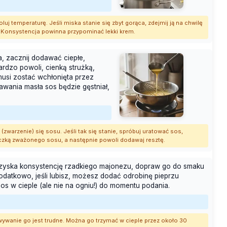
luj temperaturę. Jeśli miska stanie się zbyt gorąca, zdejmij ją na chwilę
m. Konsystencja powinna przypominać lekki krem.
ia, zacznij dodawać ciepłe,
rdzo powoli, cienką strużką,
musi zostać wchłonięta przez
awania masła sos będzie gęstniał,
warzenie) się sosu. Jeśli tak się stanie, spróbuj uratować sos,
eczką zważonego sosu, a następnie powoli dodawaj resztę.
 uzyska konsystencję rzadkiego majonezu, dopraw go do smaku
odatkowo, jeśli lubisz, możesz dodać odrobinę pieprzu
sos w cieple (ale nie na ogniu!) do momentu podania.
wywanie go jest trudne. Można go trzymać w cieple przez około 30