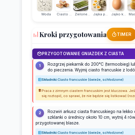
Woda
Ciasto ...
Zielone...
Jajka p...
Jajko k...
Masł
Kroki przygotowania
TIMER
PRZYGOTOWANIE GNIAZDEK Z CIASTA
Rozgrzej piekarnik do 200°C (termoobieg) l
1
do pieczenia. Wyjmij ciasto francuskie z lo
Składniki:
Ciasto francuskie (świeże, schłodzone)
Praca z zimnym ciastem francuskim jest kluczowa. Jeśli
się roztopić, co sprawi, że nie będzie się listkować (r
Rozwiń arkusz ciasta francuskiego na lekko
2
szklanki o średnicy około 10 cm, wytnij 4 r
przygotowanej blasze.
Składniki:
Ciasto francuskie (świeże, schłodzone)