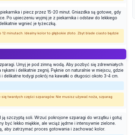
iekarnika i piecz przez 15-20 minut. Gniazdka są gotowe, gdy
ce. Po upieczeniu wyjmij je z piekarnika i odstaw do lekkiego
delikatnie wgnieć je łyżeczką.
 12 minutach. Idealny kolor to głębokie złoto. Zbyt blade ciasto będzie
szparagi. Umyj je pod zimną wodą. Aby pozbyć się zdrewniałych
ami i delikatnie zegnij. Pęknie on naturalnie w miejscu, gdzie
 delikatne łodygi pokrój na kawałki o długości około 3-4 cm.
e się twardych części szparagów. Nie musisz używać noża, szparag
 ją szczyptą soli. Wrzuć pokrojone szparagi do wrzątku i gotuj
y być lekko miękkie, ale wciąż jędrne i intensywnie zielone.
dą, aby zatrzymać proces gotowania i zachować kolor.