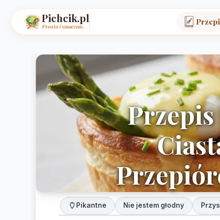
Pichcik.pl
Przepi
Prosto i smacznie.
Przepis
Ciast
Przepiór
Pikantne
Nie jestem głodny
Przys