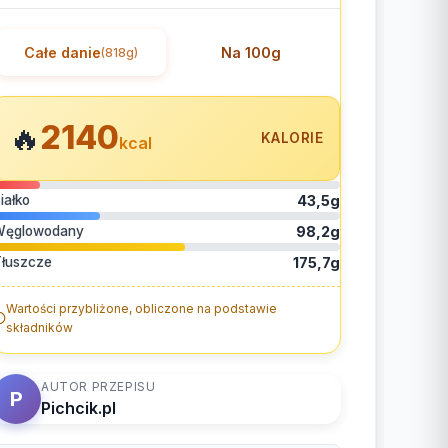
Całe danie
Na 100g
(818g)
2140
🔥
KALORIE
kcal
iałko
43,5g
Węglowodany
98,2g
łuszcze
175,7g
Wartości przybliżone, obliczone na podstawie
składników
AUTOR PRZEPISU
P
Pichcik.pl