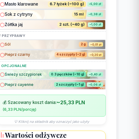
Masło klarowane
6.7 łyżek (~100 g)
~5,00 zł
Sok z cytryny
15 ml
~0,38 zł
Żółtka jaj
2 szt. (~40 g)
~1,00 zł
 PRZYPRAWY
Sól
2 g
~0,01 zł
Pieprz czarny
4 szczypty (~2 g)
~0,20 zł
 OPCJONALNE
Świeży szczypiorek
0.3 pęczków (~10 g)
~0,40 zł
Pieprz cayenne
2 szczypty (~1 g)
~0,06 zł
~25,33 PLN
💰 Szacowany koszt dania:
(6,33 PLN/porcję)
💡 Kliknij na składnik aby oznaczyć jako użyty
Wartości odżywcze