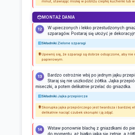
minut, stawiając miskę w pobliżu ciepłej kuchenki lub w
MONTAŻ DANIA
W upieczonych i lekko przestudzonych gnia
12
szparagów. Postaraj się ułożyć je dekoracyj
Składniki:
Zielone szparagi
Upewnij się, że szparagi są dobrze odsączone, aby nie
papierowym.
Bardzo ostrożnie wbij po jednym jajku prze
13
Staraj się nie uszkodzić żółtka. Jajka przepió
miseczki, a potem delikatnie przelać do gniazdka.
Składniki:
Jajka przepiórcze
Skorupka jajka przepiórczego jest twardsza i bardziej e
delikatnie naciąć czubek skorupki i ją zdjąć.
Wstaw ponownie blachę z gniazdkami do piek
14
do momentu, aż białko jajka się zetnie, a ż