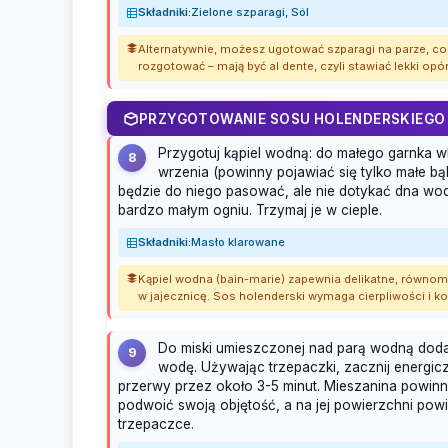
Składniki:
Zielone szparagi, Sól
Alternatywnie, możesz ugotować szparagi na parze, co
rozgotować – mają być al dente, czyli stawiać lekki opór
PRZYGOTOWANIE SOSU HOLENDERSKIEGO
Przygotuj kąpiel wodną: do małego garnka 
8
wrzenia (powinny pojawiać się tylko małe bą
będzie do niego pasować, ale nie dotykać dna w
bardzo małym ogniu. Trzymaj je w cieple.
Składniki:
Masło klarowane
Kąpiel wodna (bain-marie) zapewnia delikatne, równomier
w jajecznicę. Sos holenderski wymaga cierpliwości i ko
Do miski umieszczonej nad parą wodną dodaj 
9
wodę. Używając trzepaczki, zacznij energiczn
przerwy przez około 3-5 minut. Mieszanina powinna
podwoić swoją objętość, a na jej powierzchni pow
trzepaczce.