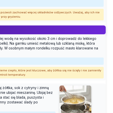
 pozwoli zachować więcej składników odżywczych. Uważaj, aby ich nie
 przy gryzieniu.
wlej wodę na wysokość około 3 cm i doprowadź do lekkiego
belki). Na garnku umieść metalową lub szklaną miskę, która
ody. W osobnym małym rondelku rozpuść masło klarowane na
ne ciepło, które jest kluczowe, aby żółtka się nie ścięły i nie zamieniły
ntroli temperatury.
żółtka, sok z cytryny i zimną
ie ubijać mieszaninę. Ubijaj bez
 stać się blada, puszysta i
inny zostawać ślady po