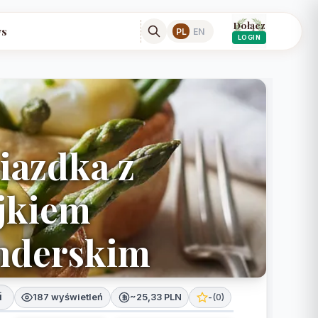
Dołącz
s
PL
EN
LOGIN
iazdka z
ajkiem
enderskim
i
187 wyświetleń
~25,33 PLN
-
(
0
)