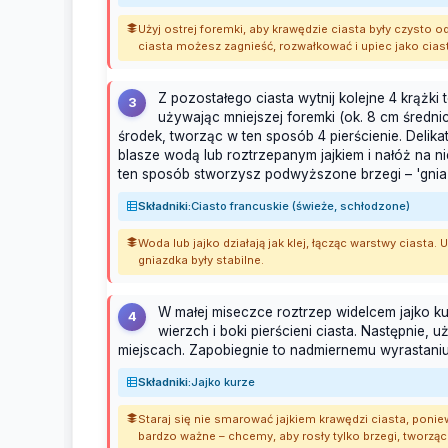
Użyj ostrej foremki, aby krawędzie ciasta były czysto 
ciasta możesz zagnieść, rozwałkować i upiec jako cias
Z pozostałego ciasta wytnij kolejne 4 krążki t
3
używając mniejszej foremki (ok. 8 cm średnic
środek, tworząc w ten sposób 4 pierścienie. Delik
blasze wodą lub roztrzepanym jajkiem i nałóż na n
ten sposób stworzysz podwyższone brzegi – 'gnia
Składniki:
Ciasto francuskie (świeże, schłodzone)
Woda lub jajko działają jak klej, łącząc warstwy ciasta
gniazdka były stabilne.
W małej miseczce roztrzep widelcem jajko k
4
wierzch i boki pierścieni ciasta. Następnie, 
miejscach. Zapobiegnie to nadmiernemu wyrastani
Składniki:
Jajko kurze
Staraj się nie smarować jajkiem krawędzi ciasta, ponie
bardzo ważne – chcemy, aby rosły tylko brzegi, tworząc