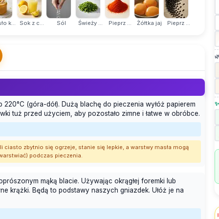
o k...
Sok z c...
Sól
Świeży ...
Pieprz ...
Żółtka jaj
Pieprz ...

✨
ub 220°C (góra-dół). Dużą blachę do pieczenia wyłóż papierem
dówki tuż przed użyciem, aby pozostało zimne i łatwe w obróbce.
 ciasto zbytnio się ogrzeje, stanie się lepkie, a warstwy masła mogą
ozwarstwiać) podczas pieczenia.
 oprószonym mąką blacie. Używając okrągłej foremki lub
ówne krążki. Będą to podstawy naszych gniazdek. Ułóż je na