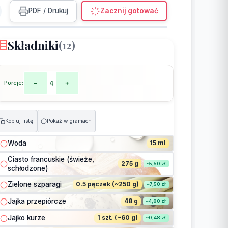
PDF / Drukuj
Zacznij gotować
Składniki
(12)
Porcje:
−
4
+
Kopiuj listę
Pokaż w gramach
Woda
15 ml
Ciasto francuskie (świeże,
275 g
~5,50 zł
schłodzone)
Zielone szparagi
0.5 pęczek (~250 g)
~7,50 zł
Jajka przepiórcze
48 g
~4,80 zł
Jajko kurze
1 szt. (~60 g)
~0,48 zł