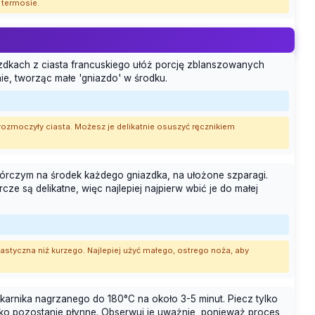
 termosie.
zdkach z ciasta francuskiego ułóż porcję zblanszowanych
nie, tworząc małe 'gniazdo' w środku.
 rozmoczyły ciasta. Możesz je delikatnie osuszyć ręcznikiem
piórczym na środek każdego gniazdka, na ułożone szparagi.
rcze są delikatne, więc najlepiej najpierw wbić je do małej
lastyczna niż kurzego. Najlepiej użyć małego, ostrego noża, aby
arnika nagrzanego do 180°C na około 3-5 minut. Piecz tylko
ółtko pozostanie płynne. Obserwuj je uważnie, ponieważ proces