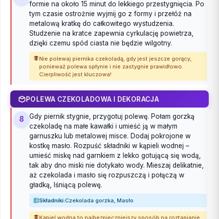
formie na około 15 minut do lekkiego przestygnięcia. Po
tym czasie ostrożnie wyjmij go z formy i przełóż na
metalową kratkę do całkowitego wystudzenia.
Studzenie na kratce zapewnia cyrkulację powietrza,
dzięki czemu spód ciasta nie będzie wilgotny.
Nie polewaj piernika czekoladą, gdy jest jeszcze gorący,
ponieważ polewa spłynie i nie zastygnie prawidłowo.
Cierpliwość jest kluczowa!
POLEWA CZEKOLADOWA I DEKORACJA
Gdy piernik stygnie, przygotuj polewę. Połam gorzką
8
czekoladę na małe kawałki i umieść ją w małym
garnuszku lub metalowej misce. Dodaj pokrojone w
kostkę masło. Rozpuść składniki w kąpieli wodnej –
umieść miskę nad garnkiem z lekko gotującą się wodą,
tak aby dno miski nie dotykało wody. Mieszaj delikatnie,
aż czekolada i masło się rozpuszczą i połączą w
gładką, lśniącą polewę.
Składniki:
Czekolada gorzka, Masło
Kąpiel wodna to najbezpieczniejszy sposób na roztapianie