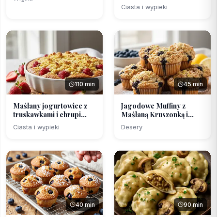
Pomarańczy
Ciasta i wypieki
110 min
45 min
Maślany jogurtowiec z
Jagodowe Muffiny z
truskawkami i chrupi...
Maślaną Kruszonką i
Nut...
Ciasta i wypieki
Desery
40 min
90 min