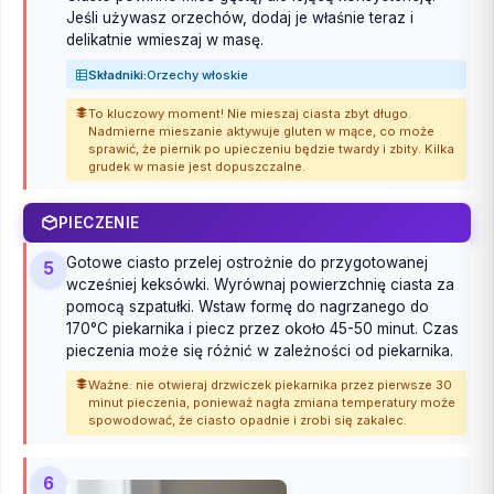
Jeśli używasz orzechów, dodaj je właśnie teraz i
delikatnie wmieszaj w masę.
Składniki:
Orzechy włoskie
To kluczowy moment! Nie mieszaj ciasta zbyt długo.
Nadmierne mieszanie aktywuje gluten w mące, co może
sprawić, że piernik po upieczeniu będzie twardy i zbity. Kilka
grudek w masie jest dopuszczalne.
PIECZENIE
Gotowe ciasto przelej ostrożnie do przygotowanej
5
wcześniej keksówki. Wyrównaj powierzchnię ciasta za
pomocą szpatułki. Wstaw formę do nagrzanego do
170°C piekarnika i piecz przez około 45-50 minut. Czas
pieczenia może się różnić w zależności od piekarnika.
Ważne: nie otwieraj drzwiczek piekarnika przez pierwsze 30
minut pieczenia, ponieważ nagła zmiana temperatury może
spowodować, że ciasto opadnie i zrobi się zakalec.
6