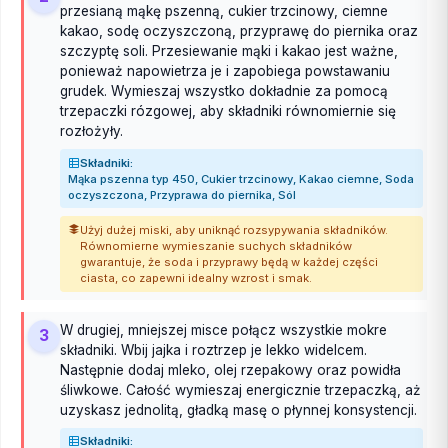
przesianą mąkę pszenną, cukier trzcinowy, ciemne
kakao, sodę oczyszczoną, przyprawę do piernika oraz
szczyptę soli. Przesiewanie mąki i kakao jest ważne,
ponieważ napowietrza je i zapobiega powstawaniu
grudek. Wymieszaj wszystko dokładnie za pomocą
trzepaczki rózgowej, aby składniki równomiernie się
rozłożyły.
Składniki:
Mąka pszenna typ 450, Cukier trzcinowy, Kakao ciemne, Soda
oczyszczona, Przyprawa do piernika, Sól
Użyj dużej miski, aby uniknąć rozsypywania składników.
Równomierne wymieszanie suchych składników
gwarantuje, że soda i przyprawy będą w każdej części
ciasta, co zapewni idealny wzrost i smak.
W drugiej, mniejszej misce połącz wszystkie mokre
3
składniki. Wbij jajka i roztrzep je lekko widelcem.
Następnie dodaj mleko, olej rzepakowy oraz powidła
śliwkowe. Całość wymieszaj energicznie trzepaczką, aż
uzyskasz jednolitą, gładką masę o płynnej konsystencji.
Składniki: