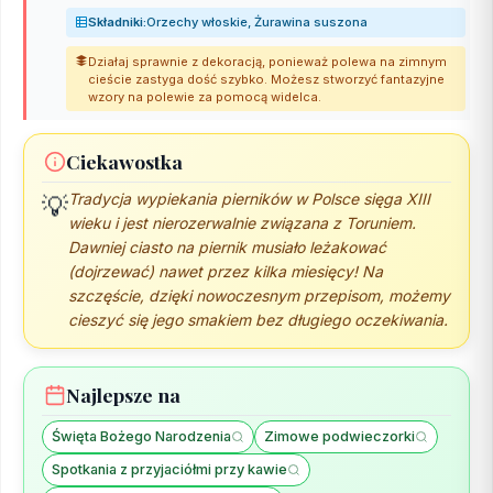
Składniki:
Orzechy włoskie, Żurawina suszona
Działaj sprawnie z dekoracją, ponieważ polewa na zimnym
cieście zastyga dość szybko. Możesz stworzyć fantazyjne
wzory na polewie za pomocą widelca.
Ciekawostka
Tradycja wypiekania pierników w Polsce sięga XIII
💡
wieku i jest nierozerwalnie związana z Toruniem.
Dawniej ciasto na piernik musiało leżakować
(dojrzewać) nawet przez kilka miesięcy! Na
szczęście, dzięki nowoczesnym przepisom, możemy
cieszyć się jego smakiem bez długiego oczekiwania.
Najlepsze na
Święta Bożego Narodzenia
Zimowe podwieczorki
Spotkania z przyjaciółmi przy kawie