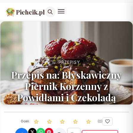
Pichcik.pl
← PRZEPISY
Przepis na: Błyskawiczny
Piernik Korzenny z
Powidłami i Czekoladą
(
0
)
Oceń: