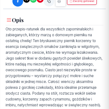
Zacznij gotować
Opis
Oto przepis-ratunek dla wszystkich zapominalskich i
zabieganych, którzy marzą o domowym pierniku na
ostatnią chwilę! Ten błyskawiczny piernik korzenny to
esencja świątecznych smaków zamknięta w wilgotnym,
aromatycznym cieście, które nie wymaga leżakowania.
Jego sekret tkwi w dodaniu gęstych powideł śliwkowych,
które nadają mu niezwykłej wilgotności i głębokiego,
owocowego posmaku. Ciasto jest niezwykle proste w
przygotowaniu – wystarczy połączyć mokre i suche
składniki w jednej misce. Całość wieńczy aksamitna
polewa z gorzkiej czekolady, która idealnie przełamuje
słodycz ciasta. Podany na stół, roztacza wokół siebie
cudowny, korzenny zapach cynamonu, goździków i
imbiru, natychmiast wprowadzając w świąteczny nastrój.