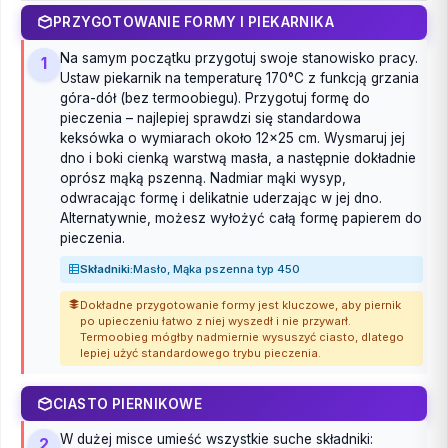
PRZYGOTOWANIE FORMY I PIEKARNIKA
Na samym początku przygotuj swoje stanowisko pracy.
1
Ustaw piekarnik na temperaturę 170°C z funkcją grzania
góra-dół (bez termoobiegu). Przygotuj formę do
pieczenia – najlepiej sprawdzi się standardowa
keksówka o wymiarach około 12x25 cm. Wysmaruj jej
dno i boki cienką warstwą masła, a następnie dokładnie
oprósz mąką pszenną. Nadmiar mąki wysyp,
odwracając formę i delikatnie uderzając w jej dno.
Alternatywnie, możesz wyłożyć całą formę papierem do
pieczenia.
Składniki:
Masło, Mąka pszenna typ 450
Dokładne przygotowanie formy jest kluczowe, aby piernik
po upieczeniu łatwo z niej wyszedł i nie przywarł.
Termoobieg mógłby nadmiernie wysuszyć ciasto, dlatego
lepiej użyć standardowego trybu pieczenia.
CIASTO PIERNIKOWE
W dużej misce umieść wszystkie suche składniki:
2