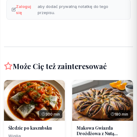
Zaloguj
aby dodać prywatną notatkę do tego
się
przepisu.
Może Cię też zainteresować
300 min
180 min
Śledzie po kaszubsku
Makowa Gwiazda
Drożdżowa z Nutą
Wigilia