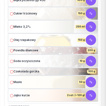
Mąka pszenna typ 450
300 g
Cukier trzcinowy
150 g
Mleko 3,2%
250 ml
Olej rzepakowy
150 g
Powidła śliwkowe
200 g
Soda oczyszczona
10 g
Czekolada gorzka
100 g
Masło
50 g
Jajko kurze
2 szt. (~120 g)