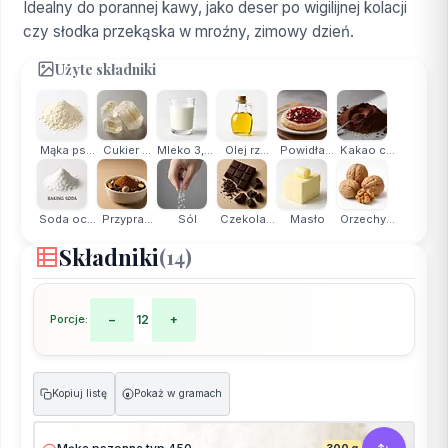
Idealny do porannej kawy, jako deser po wigilijnej kolacji
czy słodka przekąska w mroźny, zimowy dzień.
Użyte składniki
Mąka ps...
Cukier ...
Mleko 3,2%
Olej rz...
Powidła...
Kakao c...
Soda oc...
Przypra...
Sól
Czekola...
Masło
Orzechy...
Składniki
(14)
Porcje:
−
12
+
Kopiuj listę
Pokaż w gramach
g