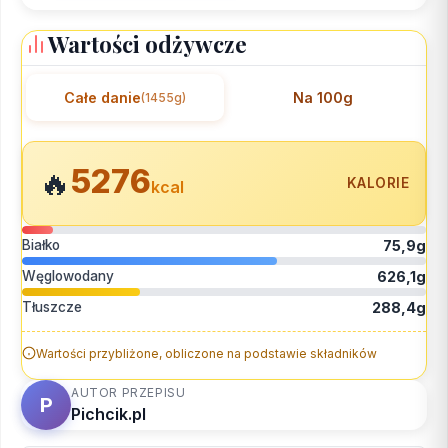
Wartości odżywcze
Całe danie
Na 100g
(1455g)
5276
🔥
KALORIE
kcal
Białko
75,9g
Węglowodany
626,1g
Tłuszcze
288,4g
Wartości przybliżone, obliczone na podstawie składników
AUTOR PRZEPISU
P
Pichcik.pl