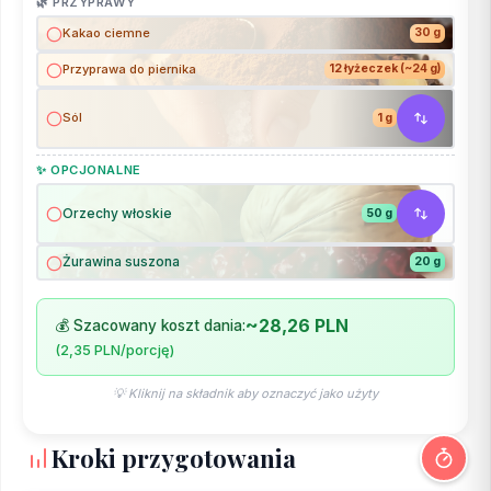
🌿 PRZYPRAWY
Kakao ciemne
30 g
Przyprawa do piernika
12 łyżeczek (~24 g)
Sól
1 g
✨ OPCJONALNE
Orzechy włoskie
50 g
Żurawina suszona
20 g
~28,26 PLN
💰 Szacowany koszt dania:
(2,35 PLN/porcję)
💡 Kliknij na składnik aby oznaczyć jako użyty
Kroki przygotowania