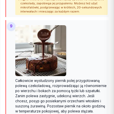
czekolady, zapobiega jej przypaleniu. Możesz też użyć
mikrofalówki, podgrzewając w krótkich, 20-sekundowych
interwałach i mieszając za każdym razem.
9
Całkowicie wystudzony piernik polej przygotowaną
polewą czekoladową, rozprowadzając ją równomiernie
po wierzchu i bokach za pomocą łyżki lub szpatułki.
Zanim polewa zastygnie, udekoruj wierzch. Jeśli
chcesz, posyp go posiekanymi orzechami włoskimi i
suszoną żurawiną. Pozostaw piernik na około godzinę
w temperaturze pokojowej, aby polewa stężała.