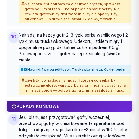
Najlepsza jest gofrownica o grubych płytach; sprawdzaj
gofry po 3 minutach — kolor powinien być złocisty. Nie
otwieraj gofrownicy zbyt wcześnie, by nie opadły. Użyj
silikonowej lub drewnianej szpatułki do wyjmowania.
Nakładaj na każdy gofr 2–3 łyżki serka waniliowego i 2
10
łyżki musu truskawkowego. Udekoruj listkiem mięty i
opcjonalnie posyp delikatnie cukrem pudrem (10 g).
Podawaj od razu — gofry najlepiej smakują świeże i
ciepłe.
Składniki:
Twaróg półtłusty, Truskawka, mięta, Cukier puder
Użyj łyżki do nakładania musu i łyżeczki do serka, by
estetycznie ułożyć warstwy. Dzieciom można podać jedną
mniejszą porcję — połowę gofra z mniejszą ilością musu.
PORADY KOŃCOWE
Jeśli planujesz przygotować gofry wcześniej,
11
przechowuj gofry w umiarkowanej temperaturze pod
folią — odgrzej je w piekarniku 5–8 minut w 160°C aby
odzyskały chrupkość. Mus i serek trzymaj w lodówce