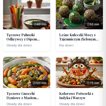
60 min
50 min
Tęczowe Paluszki
Leśne Kuleczki Mocy z
Odkrywcy z Dipem
Tajemniczym Zielonym...
Avokado-...
Obiady dla dzieci
Dla dzieci
120 min
70 min
Tęczowe Gnocchi
Kolorowe Potworki z
Dyniowe z Masłem
Indyka i Warzyw
Szałwiowy...
Obiady dla dzieci
Obiady dla dzieci