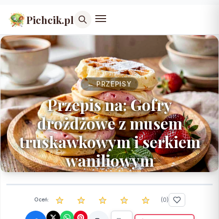
Pichcik.pl
← PRZEPISY
Przepis na: Gofry
drożdżowe z musem
truskawkowym i serkiem
waniliowym
(
0
)
Oceń: