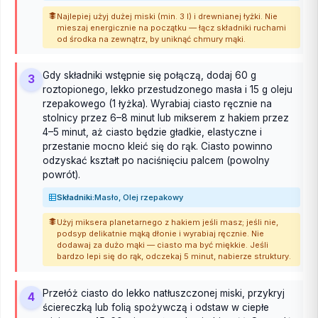
Najlepiej użyj dużej miski (min. 3 l) i drewnianej łyżki. Nie
mieszaj energicznie na początku — łącz składniki ruchami
od środka na zewnątrz, by uniknąć chmury mąki.
Gdy składniki wstępnie się połączą, dodaj 60 g
3
roztopionego, lekko przestudzonego masła i 15 g oleju
rzepakowego (1 łyżka). Wyrabiaj ciasto ręcznie na
stolnicy przez 6–8 minut lub mikserem z hakiem przez
4–5 minut, aż ciasto będzie gładkie, elastyczne i
przestanie mocno kleić się do rąk. Ciasto powinno
odzyskać kształt po naciśnięciu palcem (powolny
powrót).
Składniki:
Masło, Olej rzepakowy
Użyj miksera planetarnego z hakiem jeśli masz; jeśli nie,
podsyp delikatnie mąką dłonie i wyrabiaj ręcznie. Nie
dodawaj za dużo mąki — ciasto ma być miękkie. Jeśli
bardzo lepi się do rąk, odczekaj 5 minut, nabierze struktury.
Przełóż ciasto do lekko natłuszczonej miski, przykryj
4
ściereczką lub folią spożywczą i odstaw w ciepłe