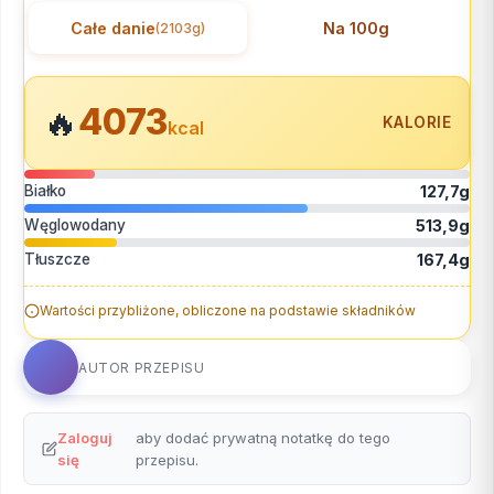
Całe danie
Na 100g
(2103g)
4073
🔥
KALORIE
kcal
Białko
127,7g
Węglowodany
513,9g
Tłuszcze
167,4g
Wartości przybliżone, obliczone na podstawie składników
AUTOR PRZEPISU
Zaloguj
aby dodać prywatną notatkę do tego
się
przepisu.