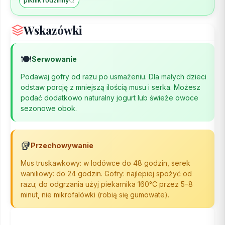
piknik rodzinny
Wskazówki
🍽️
Serwowanie
Podawaj gofry od razu po usmażeniu. Dla małych dzieci
odstaw porcję z mniejszą ilością musu i serka. Możesz
podać dodatkowo naturalny jogurt lub świeże owoce
sezonowe obok.
🥡
Przechowywanie
Mus truskawkowy: w lodówce do 48 godzin, serek
waniliowy: do 24 godzin. Gofry: najlepiej spożyć od
razu; do odgrzania użyj piekarnika 160°C przez 5–8
minut, nie mikrofalówki (robią się gumowate).