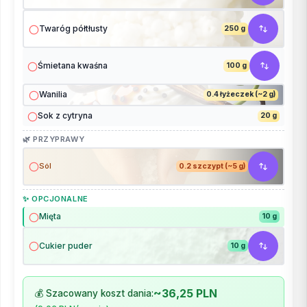
Twaróg półtłusty
250 g
Śmietana kwaśna
100 g
Wanilia
0.4 łyżeczek (~2 g)
Sok z cytryna
20 g
🌿 PRZYPRAWY
Sól
0.2 szczypt (~5 g)
✨ OPCJONALNE
Mięta
10 g
Cukier puder
10 g
~36,25 PLN
💰 Szacowany koszt dania: