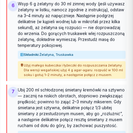
Wsyp 6 g żelatyny do 30 ml zimnej wody (jeśli używasz
6
żelatyny w listku, namocz zgodnie z instrukcją), odstaw
na 3–4 minuty aż napęcznieje. Następnie podgrzej
delikatnie (w kąpieli wodnej lub w mikrofali przez kilka
sekund), aż żelatyna się rozpuści — nie doprowadzaj
do wrzenia. Do gorących truskawek wlej rozpuszczoną
żelatynę, dokładnie wymieszaj. Przestudź masę do
temperatury pokojowej.
Składniki:
Żelatyna, Truskawka
Użyj małego kubeczka i łyżeczki do rozpuszczania żelatyny.
Dla wersji wegańskiej użyj 4 g agar-agaru: rozpuść w 100 ml
soku i gotuj 1–2 minuty, a następnie połącz z musem.
Ubij 200 ml schłodzonej śmietany kremówki na sztywno
7
— zacznij na niskich obrotach, stopniowo zwiększając
prędkość; powinno to zająć 2–3 minuty mikserem. Gdy
śmietana jest sztywna, delikatnie połącz 1/3 ubitej
śmietany z przestudzonym musem, aby go „rozluźnić”,
a następnie delikatnie połącz resztę śmietany z musem
ruchami od dołu do góry, by zachować puszystość.