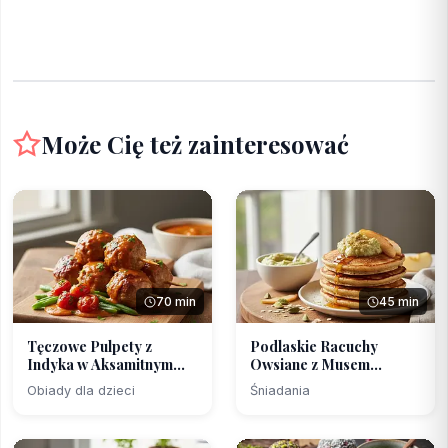
Może Cię też zainteresować
70 min
45 min
Tęczowe Pulpety z
Podlaskie Racuchy
Indyka w Aksamitnym
Owsiane z Musem
Sosi...
Jabłkowy...
Obiady dla dzieci
Śniadania