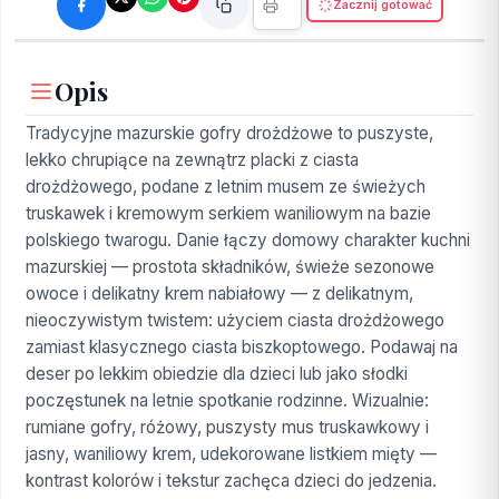
Zacznij gotować
Opis
Tradycyjne mazurskie gofry drożdżowe to puszyste,
lekko chrupiące na zewnątrz placki z ciasta
drożdżowego, podane z letnim musem ze świeżych
truskawek i kremowym serkiem waniliowym na bazie
polskiego twarogu. Danie łączy domowy charakter kuchni
mazurskiej — prostota składników, świeże sezonowe
owoce i delikatny krem nabiałowy — z delikatnym,
nieoczywistym twistem: użyciem ciasta drożdżowego
zamiast klasycznego ciasta biszkoptowego. Podawaj na
deser po lekkim obiedzie dla dzieci lub jako słodki
poczęstunek na letnie spotkanie rodzinne. Wizualnie:
rumiane gofry, różowy, puszysty mus truskawkowy i
jasny, waniliowy krem, udekorowane listkiem mięty —
kontrast kolorów i tekstur zachęca dzieci do jedzenia.