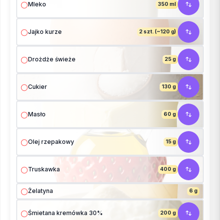
Mleko
350 ml
Jajko kurze
2 szt. (~120 g)
Drożdże świeże
25 g
Cukier
130 g
Masło
60 g
Olej rzepakowy
15 g
Truskawka
400 g
Żelatyna
6 g
Śmietana kremówka 30%
200 g