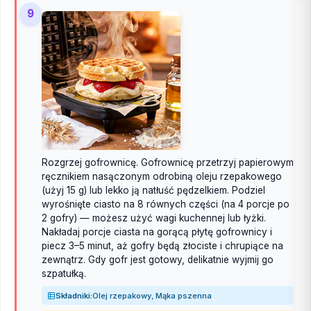
9
Rozgrzej gofrownicę. Gofrownicę przetrzyj papierowym
ręcznikiem nasączonym odrobiną oleju rzepakowego
(użyj 15 g) lub lekko ją natłuść pędzelkiem. Podziel
wyrośnięte ciasto na 8 równych części (na 4 porcje po
2 gofry) — możesz użyć wagi kuchennej lub łyżki.
Nakładaj porcje ciasta na gorącą płytę gofrownicy i
piecz 3–5 minut, aż gofry będą złociste i chrupiące na
zewnątrz. Gdy gofr jest gotowy, delikatnie wyjmij go
szpatułką.
Składniki:
Olej rzepakowy, Mąka pszenna