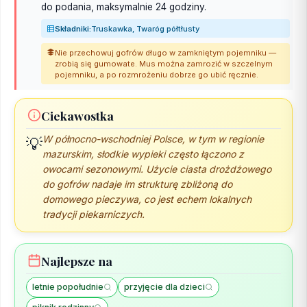
do podania, maksymalnie 24 godziny.
Składniki:
Truskawka, Twaróg półtłusty
Nie przechowuj gofrów długo w zamkniętym pojemniku —
zrobią się gumowate. Mus można zamrozić w szczelnym
pojemniku, a po rozmrożeniu dobrze go ubić ręcznie.
Ciekawostka
W północno-wschodniej Polsce, w tym w regionie
💡
mazurskim, słodkie wypieki często łączono z
owocami sezonowymi. Użycie ciasta drożdżowego
do gofrów nadaje im strukturę zbliżoną do
domowego pieczywa, co jest echem lokalnych
tradycji piekarniczych.
Najlepsze na
letnie popołudnie
przyjęcie dla dzieci