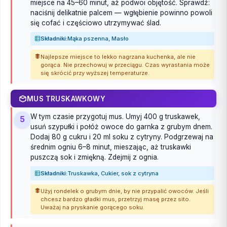
miejsce na 45–60 minut, aż podwoi objętość. Sprawdź:
naciśnij delikatnie palcem — wgłębienie powinno powoli
się cofać i częściowo utrzymywać ślad.
Składniki:
Mąka pszenna, Masło
Najlepsze miejsce to lekko nagrzana kuchenka, ale nie
gorąca. Nie przechowuj w przeciągu. Czas wyrastania może
się skrócić przy wyższej temperaturze.
MUS TRUSKAWKOWY
W tym czasie przygotuj mus. Umyj 400 g truskawek,
5
usuń szypułki i połóż owoce do garnka z grubym dnem.
Dodaj 80 g cukru i 20 ml soku z cytryny. Podgrzewaj na
średnim ogniu 6–8 minut, mieszając, aż truskawki
puszczą sok i zmiękną. Zdejmij z ognia.
Składniki:
Truskawka, Cukier, sok z cytryna
Użyj rondelek o grubym dnie, by nie przypalić owoców. Jeśli
chcesz bardzo gładki mus, przetrzyj masę przez sito.
Uważaj na pryskanie gorącego soku.