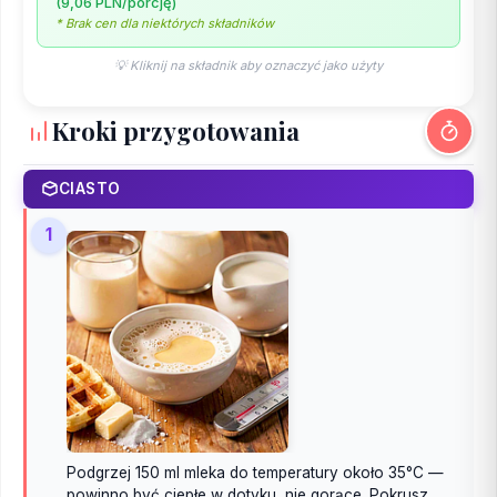
(9,06 PLN/porcję)
* Brak cen dla niektórych składników
💡 Kliknij na składnik aby oznaczyć jako użyty
Kroki przygotowania
CIASTO
1
Podgrzej 150 ml mleka do temperatury około 35°C —
powinno być ciepłe w dotyku, nie gorące. Pokrusz