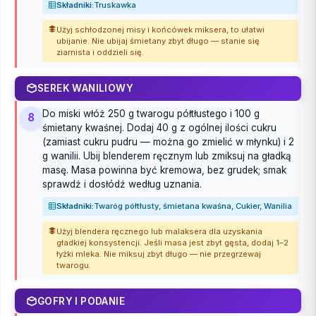
Składniki:
Truskawka
Użyj schłodzonej misy i końcówek miksera, to ułatwi
ubijanie. Nie ubijaj śmietany zbyt długo — stanie się
ziarnista i oddzieli się.
SEREK WANILIOWY
Do miski włóż 250 g twarogu półtłustego i 100 g
8
śmietany kwaśnej. Dodaj 40 g z ogólnej ilości cukru
(zamiast cukru pudru — można go zmielić w młynku) i 2
g wanilii. Ubij blenderem ręcznym lub zmiksuj na gładką
masę. Masa powinna być kremowa, bez grudek; smak
sprawdź i dosłódź według uznania.
Składniki:
Twaróg półtłusty, śmietana kwaśna, Cukier, Wanilia
Użyj blendera ręcznego lub malaksera dla uzyskania
gładkiej konsystencji. Jeśli masa jest zbyt gęsta, dodaj 1–2
łyżki mleka. Nie miksuj zbyt długo — nie przegrzewaj
twarogu.
GOFRY I PODANIE