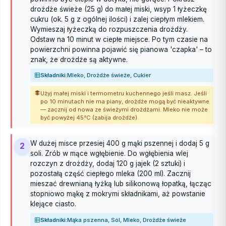
drożdże świeże (25 g) do małej miski, wsyp 1 łyżeczkę
cukru (ok. 5 g z ogólnej ilości) i zalej ciepłym mlekiem.
Wymieszaj łyżeczką do rozpuszczenia drożdży.
Odstaw na 10 minut w ciepłe miejsce. Po tym czasie na
powierzchni powinna pojawić się pianowa 'czapka' – to
znak, że drożdże są aktywne.
Składniki:
Mleko, Drożdże świeże, Cukier
Użyj małej miski i termometru kuchennego jeśli masz. Jeśli
po 10 minutach nie ma piany, drożdże mogą być nieaktywne
— zacznij od nowa ze świeżymi drożdżami. Mleko nie może
być powyżej 45°C (zabija drożdże).
W dużej misce przesiej 400 g mąki pszennej i dodaj 5 g
2
soli. Zrób w mące wgłębienie. Do wgłębienia wlej
rozczyn z drożdży, dodaj 120 g jajek (2 sztuki) i
pozostałą część ciepłego mleka (200 ml). Zacznij
mieszać drewnianą łyżką lub silikonową łopatką, łącząc
stopniowo mąkę z mokrymi składnikami, aż powstanie
klejące ciasto.
Składniki:
Mąka pszenna, Sól, Mleko, Drożdże świeże