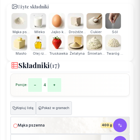
Użyte składniki
Mąka ps...
Mleko
Jajko k...
Drożdże...
Cukier
Sól
Masło
Olej rz...
Truskawka
Żelatyna
Śmietan...
Twaróg ...
Składniki
(17)
Porcje:
−
4
+
Kopiuj listę
Pokaż w gramach
g
Mąka pszenna
400 g