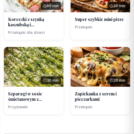
60 min
20 min
Koreczki z szynką
Super szybkie mini pizze
kaszubską i
Przekąski
marynowanym ...
Przekąski dla dzieci
30 min
20 min
Szparagi w sosie
Zapiekanka z serem i
śmietanowym z
pieczarkami
koperkiem
Przystawki
Przekąski