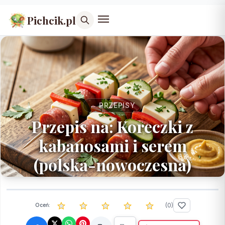
Pichcik.pl
← PRZEPISY
Przepis na: Koreczki z
kabanosami i serem
(polska-nowoczesna)
(
0
)
Oceń: