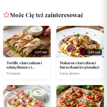
Może Cię też zainteresować
20 min
45 min
Tortille z kurczakiem i
Makaron z karczkiem i
sałatą (fusion z r...
buraczkami (regionalny)
Przekąski
Dania główne