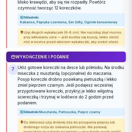
blisko krawędzi, aby się nie rozpadły. Powtórz
czynność tworząc 12 koreczków.
Składniki:
Kabanos, Papryka czerwona, Ser żółty, Ogórek konserwowy
Użyj długich wykałaczek (6–8 cm). Nie naciskaj zbyt mocno
przy wkłuwaniu sera — jeśli kostka się kruszy, lekko obróć
nóż w kostce przed wbiciem wykałaczki, aby zrobić otwór.
WYKOŃCZENIE I PODANIE
Ułóż gotowe koreczki na desce lub półmisku. Na środku
7
miseczka z musztardą (opcjonalnie) do maczania.
Posyp koreczki drobno posiekaną pietruszką i lekko
zmiel pieprzem czarnym. Jeśli podajesz wcześniej
przygotowane koreczki, przykryj je lekko wilgotną
ściereczką i trzymaj w lodówce do 2 godzin przed
podaniem.
Składniki:
Musztarda, Pietruszka, Pieprz czarny
Do dekoracji użyj drobnej sita do posypania pieprzu lub
drobnego noża do siekania pietruszki. Nie polewaj
koreczków musztardą wcześniej — musztarda może zrobić