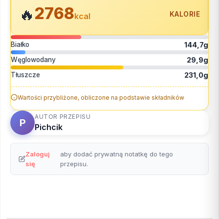
2768
🔥
KALORIE
kcal
Białko
144,7g
Węglowodany
29,9g
Tłuszcze
231,0g
Wartości przybliżone, obliczone na podstawie składników
AUTOR PRZEPISU
P
Pichcik
Zaloguj
aby dodać prywatną notatkę do tego
się
przepisu.