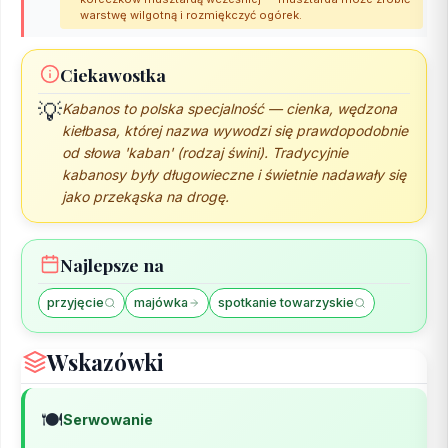
warstwę wilgotną i rozmiękczyć ogórek.
Ciekawostka
💡
Kabanos to polska specjalność — cienka, wędzona
kiełbasa, której nazwa wywodzi się prawdopodobnie
od słowa 'kaban' (rodzaj świni). Tradycyjnie
kabanosy były długowieczne i świetnie nadawały się
jako przekąska na drogę.
Najlepsze na
przyjęcie
majówka
spotkanie towarzyskie
Wskazówki
🍽️
Serwowanie