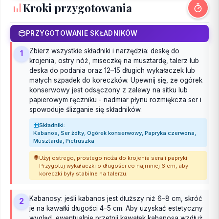
Kroki przygotowania
PRZYGOTOWANIE SKŁADNIKÓW
Zbierz wszystkie składniki i narzędzia: deskę do
1
krojenia, ostry nóż, miseczkę na musztardę, talerz lub
deska do podania oraz 12–15 długich wykałaczek lub
małych szpadek do koreczków. Upewnij się, że ogórek
konserwowy jest odsączony z zalewy na sitku lub
papierowym ręczniku - nadmiar płynu rozmiękcza ser i
spowoduje ślizganie się składników.
Składniki:
Kabanos, Ser żółty, Ogórek konserwowy, Papryka czerwona,
Musztarda, Pietruszka
Użyj ostrego, prostego noża do krojenia sera i papryki.
Przygotuj wykałaczki o długości co najmniej 6 cm, aby
koreczki były stabilne na talerzu.
Kabanosy: jeśli kabanos jest dłuższy niż 6–8 cm, skróć
2
je na kawałki długości 4–5 cm. Aby uzyskać estetyczny
wygląd, ewentualnie przetnij kawałek kabanosa wzdłuż