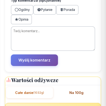
Typ komentarza (opcjonalnie)
Ogólny
Pytanie
Porada
Opinia
Wartości odżywcze
Całe danie
Na 100g
(1032g)