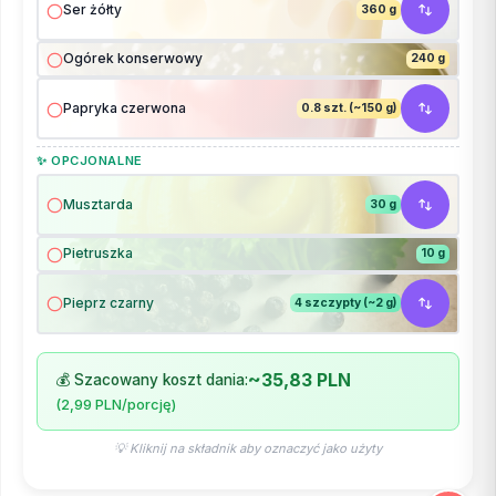
Ser żółty
360 g
Ogórek konserwowy
240 g
Papryka czerwona
0.8 szt. (~150 g)
✨ OPCJONALNE
Musztarda
30 g
Pietruszka
10 g
Pieprz czarny
4 szczypty (~2 g)
~35,83 PLN
💰 Szacowany koszt dania:
(2,99 PLN/porcję)
💡 Kliknij na składnik aby oznaczyć jako użyty