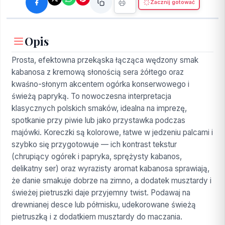
Zacznij gotować
Opis
Prosta, efektowna przekąska łącząca wędzony smak
kabanosa z kremową słonością sera żółtego oraz
kwaśno-słonym akcentem ogórka konserwowego i
świeżą papryką. To nowoczesna interpretacja
klasycznych polskich smaków, idealna na imprezę,
spotkanie przy piwie lub jako przystawka podczas
majówki. Koreczki są kolorowe, łatwe w jedzeniu palcami i
szybko się przygotowuje — ich kontrast tekstur
(chrupiący ogórek i papryka, sprężysty kabanos,
delikatny ser) oraz wyrazisty aromat kabanosa sprawiają,
że danie smakuje dobrze na zimno, a dodatek musztardy i
świeżej pietruszki daje przyjemny twist. Podawaj na
drewnianej desce lub półmisku, udekorowane świeżą
pietruszką i z dodatkiem musztardy do maczania.