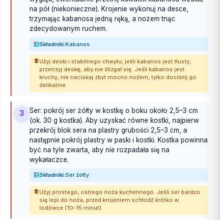
na pół (niekonieczne). Krojenie wykonuj na desce,
trzymając kabanosa jedną ręką, a nożem tnąc
zdecydowanym ruchem.
Składniki:
Kabanos
Użyj deski i stabilnego chwytu; jeśli kabanos jest tłusty,
przetrzyj deskę, aby nie ślizgał się. Jeśli kabanos jest
kruchy, nie naciskaj zbyt mocno nożem, tylko dociśnij go
delikatnie.
Ser: pokrój ser żółty w kostkę o boku około 2,5–3 cm
3
(ok. 30 g kostka). Aby uzyskać równe kostki, najpierw
przekrój blok sera na plastry grubości 2,5–3 cm, a
następnie pokrój plastry w paski i kostki. Kostka powinna
być na tyle zwarta, aby nie rozpadała się na
wykałaczce.
Składniki:
Ser żółty
Użyj prostego, ostrego noża kuchennego. Jeśli ser bardzo
się lepi do noża, przed krojeniem schłodź krótko w
lodówce (10–15 minut).