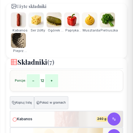
Użyte składniki
Kabanos
Ser żółty
Ogórek ...
Papryka...
Musztarda
Pietruszka
Pieprz ...
Składniki
(7)
Porcje:
−
12
+
Kopiuj listę
Pokaż w gramach
g
Kabanos
240 g