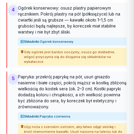
Ogórek konserwowy: osusz plastry papierowym
4
ręcznikiem. Pokrój plastry na pół (półksiężyce) lub na
ćwiartki jeśli są grubsze — kawałki około 1–1,5 cm
grubości będą najlepsze, by koreczek miał stabilne
warstwy i nie był zbyt śliski.
Składniki:
Ogórek konserwowy
Gdy ogórek jest bardzo soczysty, osusz go dokładnie;
wilgoć przyczynia się do ślizgania się składników na
wykałaczce.
Papryka: przekrój paprykę na pół, usuń gniazdo
5
nasienne i białe części, pokrój miąższ w kostkę zbliżoną
wielkością do kostek sera (ok. 2–3 cm). Kostki papryki
dodadzą koloru i chrupkości, a ich wielkość powinna
być zbliżona do sera, by koreczek był estetyczny i
zrównoważony.
Składniki:
Papryka czerwona
Użyj noża z szerokim ostrzem, aby łatwo zdjąć skórkę i
kroić równomierne kawałki. Usuń nasiona na talerzu lub do