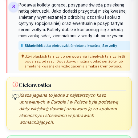
Podawaj kotlety gorące, posypane świeżą posiekaną
8
natką pietruszki. Jako dodatki przygotuj miskę kwaśnej
śmietany wymieszanej z odrobiną czosnku i soku z
cytryny (opcjonalnie) oraz ewentualnie posyp tartym
serem żółtym. Kotlety dobrze komponują się z młodą
mieszanką sałat, ziemniakami z wody lub pieczywem.
Składniki:
Natka pietruszki, śmietana kwaśna, Ser żółty
Użyj płaskich talerzy do serwowania i ciepłych talerzy, jeśli
podajesz od razu. Dodatkowo można dodać ser żółty lub
śmietanę kwaśną dla wzbogacenia smaku i kremowości.
Ciekawostka
Kasza jaglana to jedna z najstarszych kasz
💡
uprawianych w Europie i w Polsce była podstawą
diety wiejskiej; dawniej uznawano ją za »pokarm
słoneczny« i stosowano w potrawach
wzmacniających.