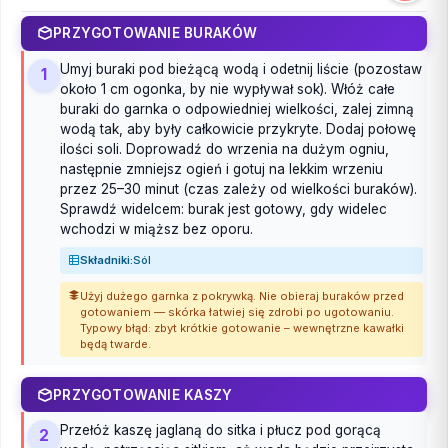
PRZYGOTOWANIE BURAKÓW
Umyj buraki pod bieżącą wodą i odetnij liście (pozostaw
1
około 1 cm ogonka, by nie wypływał sok). Włóż całe
buraki do garnka o odpowiedniej wielkości, zalej zimną
wodą tak, aby były całkowicie przykryte. Dodaj połowę
ilości soli. Doprowadź do wrzenia na dużym ogniu,
następnie zmniejsz ogień i gotuj na lekkim wrzeniu
przez 25–30 minut (czas zależy od wielkości buraków).
Sprawdź widelcem: burak jest gotowy, gdy widelec
wchodzi w miąższ bez oporu.
Składniki:
Sól
Użyj dużego garnka z pokrywką. Nie obieraj buraków przed
gotowaniem — skórka łatwiej się zdrobi po ugotowaniu.
Typowy błąd: zbyt krótkie gotowanie – wewnętrzne kawałki
będą twarde.
PRZYGOTOWANIE KASZY
Przełóż kaszę jaglaną do sitka i płucz pod gorącą
2