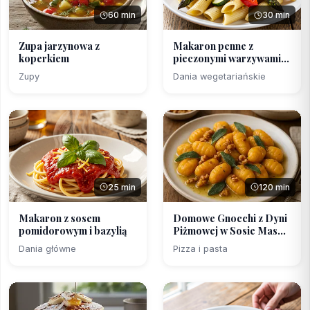
60 min
30 min
Zupa jarzynowa z
Makaron penne z
koperkiem
pieczonymi warzywami
wiose...
Zupy
Dania wegetariańskie
25 min
120 min
Makaron z sosem
Domowe Gnocchi z Dyni
pomidorowym i bazylią
Piżmowej w Sosie Mas...
Dania główne
Pizza i pasta