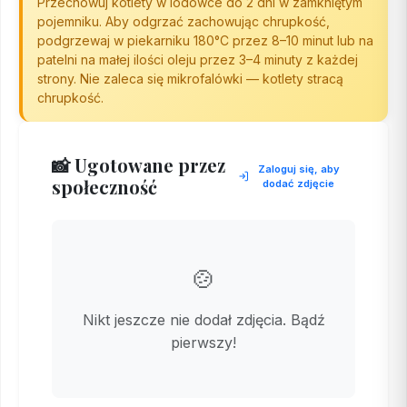
Przechowuj kotlety w lodówce do 2 dni w zamkniętym
pojemniku. Aby odgrzać zachowując chrupkość,
podgrzewaj w piekarniku 180°C przez 8–10 minut lub na
patelni na małej ilości oleju przez 3–4 minuty z każdej
strony. Nie zaleca się mikrofalówki — kotlety stracą
chrupkość.
📸 Ugotowane przez
Zaloguj się, aby
społeczność
dodać zdjęcie
🍲
Nikt jeszcze nie dodał zdjęcia. Bądź
pierwszy!