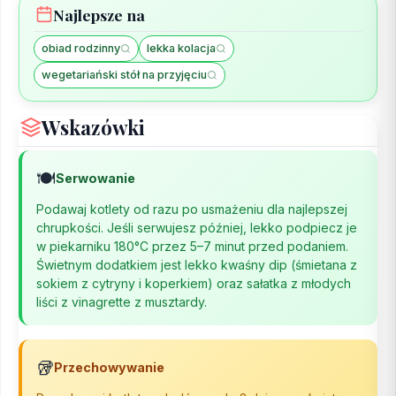
Najlepsze na
obiad rodzinny
lekka kolacja
wegetariański stół na przyjęciu
Wskazówki
🍽️
Serwowanie
Podawaj kotlety od razu po usmażeniu dla najlepszej
chrupkości. Jeśli serwujesz później, lekko podpiecz je
w piekarniku 180°C przez 5–7 minut przed podaniem.
Świetnym dodatkiem jest lekko kwaśny dip (śmietana z
sokiem z cytryny i koperkiem) oraz sałatka z młodych
liści z vinagrette z musztardy.
🥡
Przechowywanie