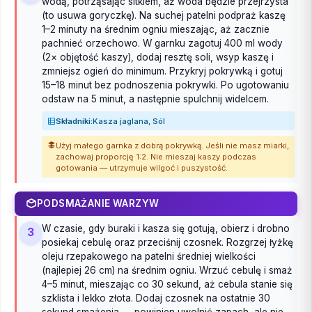
wodą, potrząsając sitkiem, aż woda będzie przejrzysta
(to usuwa goryczkę). Na suchej patelni podpraż kaszę
1–2 minuty na średnim ogniu mieszając, aż zacznie
pachnieć orzechowo. W garnku zagotuj 400 ml wody
(2× objętość kaszy), dodaj resztę soli, wsyp kaszę i
zmniejsz ogień do minimum. Przykryj pokrywką i gotuj
15–18 minut bez podnoszenia pokrywki. Po ugotowaniu
odstaw na 5 minut, a następnie spulchnij widelcem.
Składniki:
Kasza jaglana, Sól
Użyj małego garnka z dobrą pokrywką. Jeśli nie masz miarki,
zachowaj proporcję 1:2. Nie mieszaj kaszy podczas
gotowania — utrzymuje wilgoć i puszystość.
PODSMAŻANIE WARZYW
W czasie, gdy buraki i kasza się gotują, obierz i drobno
3
posiekaj cebulę oraz przeciśnij czosnek. Rozgrzej łyżkę
oleju rzepakowego na patelni średniej wielkości
(najlepiej 26 cm) na średnim ogniu. Wrzuć cebulę i smaż
4–5 minut, mieszając co 30 sekund, aż cebula stanie się
szklista i lekko złota. Dodaj czosnek na ostatnie 30
sekund smażenia — powinien uwolnić zapach, ale nie