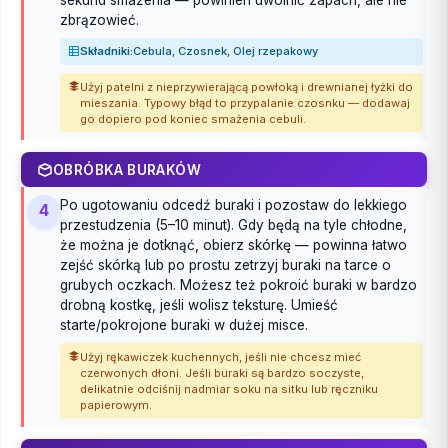
zbrązowieć.
Składniki:
Cebula, Czosnek, Olej rzepakowy
Użyj patelni z nieprzywierającą powłoką i drewnianej łyżki do
mieszania. Typowy błąd to przypalanie czosnku — dodawaj
go dopiero pod koniec smażenia cebuli.
OBRÓBKA BURAKÓW
Po ugotowaniu odcedź buraki i pozostaw do lekkiego
4
przestudzenia (5–10 minut). Gdy będą na tyle chłodne,
że można je dotknąć, obierz skórkę — powinna łatwo
zejść skórką lub po prostu zetrzyj buraki na tarce o
grubych oczkach. Możesz też pokroić buraki w bardzo
drobną kostkę, jeśli wolisz teksturę. Umieść
starte/pokrojone buraki w dużej misce.
Użyj rękawiczek kuchennych, jeśli nie chcesz mieć
czerwonych dłoni. Jeśli buraki są bardzo soczyste,
delikatnie odciśnij nadmiar soku na sitku lub ręczniku
papierowym.