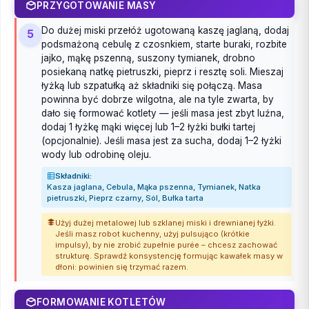
PRZYGOTOWANIE MASY
Do dużej miski przełóż ugotowaną kaszę jaglaną, dodaj
5
podsmażoną cebulę z czosnkiem, starte buraki, rozbite
jajko, mąkę pszenną, suszony tymianek, drobno
posiekaną natkę pietruszki, pieprz i resztę soli. Mieszaj
łyżką lub szpatułką aż składniki się połączą. Masa
powinna być dobrze wilgotna, ale na tyle zwarta, by
dało się formować kotlety — jeśli masa jest zbyt luźna,
dodaj 1 łyżkę mąki więcej lub 1–2 łyżki bułki tartej
(opcjonalnie). Jeśli masa jest za sucha, dodaj 1–2 łyżki
wody lub odrobinę oleju.
Składniki:
Kasza jaglana, Cebula, Mąka pszenna, Tymianek, Natka
pietruszki, Pieprz czarny, Sól, Bułka tarta
Użyj dużej metalowej lub szklanej miski i drewnianej łyżki.
Jeśli masz robot kuchenny, użyj pulsująco (krótkie
impulsy), by nie zrobić zupełnie purée – chcesz zachować
strukturę. Sprawdź konsystencję formując kawałek masy w
dłoni: powinien się trzymać razem.
FORMOWANIE KOTLETÓW