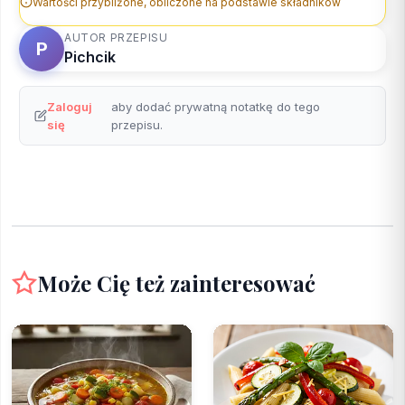
Wartości przybliżone, obliczone na podstawie składników
AUTOR PRZEPISU
P
Pichcik
Zaloguj
aby dodać prywatną notatkę do tego
się
przepisu.
Może Cię też zainteresować