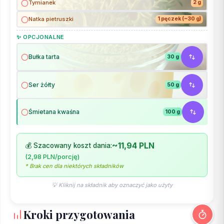
Tymianek
2 g
Natka pietruszki
1 pęczek (~30 g)
✨ OPCJONALNE
Bułka tarta
30 g
Ser żółty
50 g
Śmietana kwaśna
100 g
~11,94 PLN
💰 Szacowany koszt dania:
(2,98 PLN/porcję)
* Brak cen dla niektórych składników
💡 Kliknij na składnik aby oznaczyć jako użyty
Kroki przygotowania