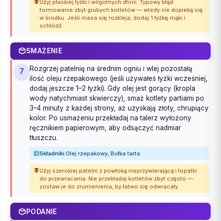
Użyj płaskiej łyżki i wilgotnych dłoni. Typowy błąd:
formowanie zbyt grubych kotletów — wtedy nie dopieką się
w środku. Jeśli masa się rozkleja, dodaj 1 łyżkę mąki i
schłódź.
SMAŻENIE
Rozgrzej patelnię na średnim ogniu i wlej pozostałą
7
ilość oleju rzepakowego (jeśli używałeś łyżki wcześniej,
dodaj jeszcze 1–2 łyżki). Gdy olej jest gorący (kropla
wody natychmiast skwierczy), smaż kotlety partiami po
3–4 minuty z każdej strony, aż uzyskają złoty, chrupiący
kolor. Po usmażeniu przekładaj na talerz wyłożony
ręcznikiem papierowym, aby odsączyć nadmiar
tłuszczu.
Składniki:
Olej rzepakowy, Bułka tarta
Użyj szerokiej patelni z powłoką nieprzywierającą i łopatki
do przewracania. Nie przekładaj kotletów zbyt często —
zostaw je do zrumienienia, by łatwo się odwracały.
PODANIE