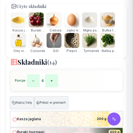
Użyte składniki
Kasza j...
Buraki ...
Cebula
Jajko k...
Mąka ps...
Bułka t...
Olej rz...
Czosnek
Sól
Pieprz ...
Tymianek
Natka p...
Składniki
(14)
Porcje:
−
4
+
Kopiuj listę
Pokaż w gramach
g
Kasza jaglana
200 g
Buraki (surowe)
400 g