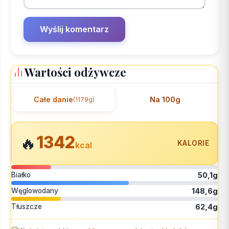
Wartości odżywcze
Całe danie
Na 100g
(1179g)
1342
🔥
KALORIE
kcal
Białko
50,1g
Węglowodany
148,6g
Tłuszcze
62,4g