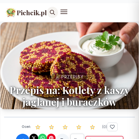
Pichcik.pl
← PRZEPISY
Przepis na: Kotlety z kaszy
jaglanej i buraczków
(
0
)
Oceń: