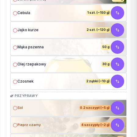
Cebula
1 szt. (~150 g)
Jajko kurze
2 szt. (~120 g)
Mąka pszenna
50 g
Olej rzepakowy
30 g
Czosnek
2 ząbki (~10 g)
🌿 PRZYPRAWY
Sól
0.2 szczypt (~5 g)
Pieprz czarny
4 szczypty (~2 g)