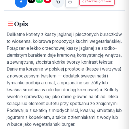
Zacznij gotować
Opis
Delikatne kotlety z kaszy jaglanej i pieczonych buraczków
to wiosenna, kolorowa propozycja kuchni wegetariańskiej.
Połączenie lekko orzechowej kaszy jaglanej ze słodko-
ziemistym burakiem daje kremową konsystencję wnętrza,
a zewnętrzna, złocista skórka tworzy kontrast tekstur.
Danie ma korzenie w polskiej prostocie (kasze i warzywa)
z nowoczesnym twistem — dodatek świeżej natki i
tymianku podbija aromat, a opcjonalne ser żółty lub
kwaśna śmietana w roli dipu dodają kremowości. Kotlety
świetnie sprawdzą się jako danie główne na obiad, lekka
kolacja lub element bufetu przy spotkaniu ze znajomymi.
Podawaj je z sałatką z młodych liści, kwaśną śmietaną lub
jogurtem z koperkiem, a także z ziemniakami z wody lub
w bułce jako wegetariański burger.