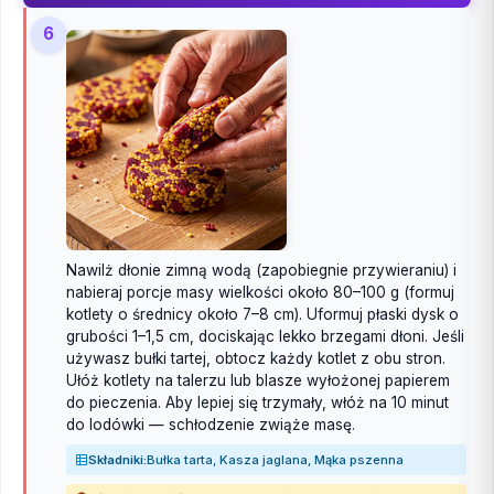
6
Nawilż dłonie zimną wodą (zapobiegnie przywieraniu) i
nabieraj porcje masy wielkości około 80–100 g (formuj
kotlety o średnicy około 7–8 cm). Uformuj płaski dysk o
grubości 1–1,5 cm, dociskając lekko brzegami dłoni. Jeśli
używasz bułki tartej, obtocz każdy kotlet z obu stron.
Ułóż kotlety na talerzu lub blasze wyłożonej papierem
do pieczenia. Aby lepiej się trzymały, włóż na 10 minut
do lodówki — schłodzenie zwiąże masę.
Składniki:
Bułka tarta, Kasza jaglana, Mąka pszenna