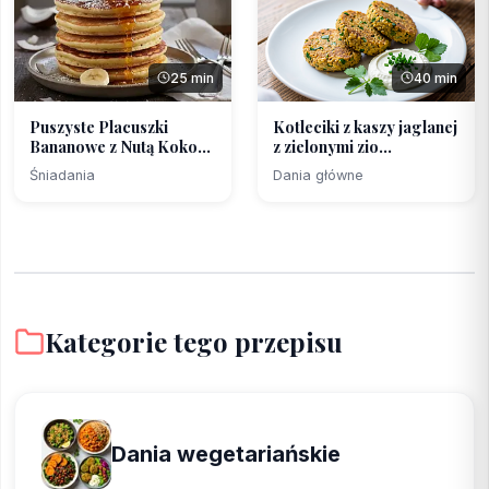
25 min
40 min
Puszyste Placuszki
Kotleciki z kaszy jaglanej
Bananowe z Nutą Kokosu
z zielonymi zio...
...
Śniadania
Dania główne
Kategorie tego przepisu
Dania wegetariańskie