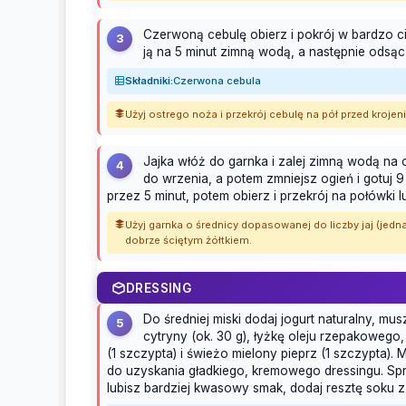
Czerwoną cebulę obierz i pokrój w bardzo cien
3
ją na 5 minut zimną wodą, a następnie odsąc
Składniki:
Czerwona cebula
Użyj ostrego noża i przekrój cebulę na pół przed krojeni
Jajka włóż do garnka i zalej zimną wodą na
4
do wrzenia, a potem zmniejsz ogień i gotuj 
przez 5 minut, potem obierz i przekrój na połówki lu
Użyj garnka o średnicy dopasowanej do liczby jaj (jedn
dobrze ściętym żółtkiem.
DRESSING
Do średniej miski dodaj jogurt naturalny, mu
5
cytryny (ok. 30 g), łyżkę oleju rzepakowego,
(1 szczypta) i świeżo mielony pieprz (1 szczypta).
do uzyskania gładkiego, kremowego dressingu. Spró
lubisz bardziej kwasowy smak, dodaj resztę soku z