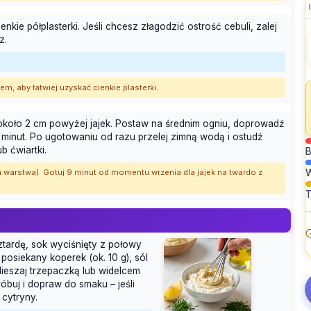
kie półplasterki. Jeśli chcesz złagodzić ostrość cebuli, zalej
z.
em, aby łatwiej uzyskać cienkie plasterki.
 około 2 cm powyżej jajek. Postaw na średnim ogniu, doprowadź
9 minut. Po ugotowaniu od razu przelej zimną wodą i ostudź
b ćwiartki.
B
a warstwa). Gotuj 9 minut od momentu wrzenia dla jajek na twardo z
T
sztardę, sok wyciśnięty z połowy
 posiekany koperek (ok. 10 g), sól
 Mieszaj trzepaczką lub widelcem
buj i dopraw do smaku – jeśli
 cytryny.