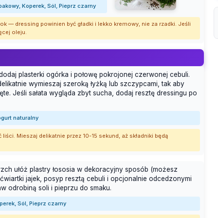
epakowy, Koperek, Sól, Pieprz czarny
rok — dressing powinien być gładki i lekko kremowy, nie za rzadki. Jeśli
ęcej oleju.
dodaj plasterki ogórka i połowę pokrojonej czerwonej cebuli.
elikatnie wymieszaj szeroką łyżką lub szczypcami, tak aby
ęte. Jeśli sałata wygląda zbyt sucha, dodaj resztę dressingu po
gurt naturalny
 liści. Mieszaj delikatnie przez 10-15 sekund, aż składniki będą
rzch ułóż plastry łososia w dekoracyjny sposób (możesz
 ćwiartki jajek, posyp resztą cebuli i opcjonalnie odcedzonymi
w odrobiną soli i pieprzu do smaku.
erek, Sól, Pieprz czarny