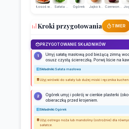
Łosoś w...
Sałata ...
Ogórek
Jajko k...
Czerwon...
Jog
Kroki przygotowania
TIMER
PRZYGOTOWANIE SKŁADNIKÓW
Umyj sałatę masłową pod bieżącą zimną wodą, 
1
osusz czystą ściereczką. Porwij liście na kaw
Składniki:
Sałata masłowa
Użyj wirówki do sałaty lub dużej miski i ręcznika kuc
Ogórek umyj i pokrój w cienkie plasterki (oko
2
obieraczką przed krojeniem.
Składniki:
Ogórek
Użyj ostrego noża lub mandoliny (ostrożnie) dla równyc
sałatce.