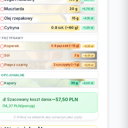
Musztarda
20 g
~0,70 zł
Olej rzepakowy
15 g
~0,15 zł
Cytryna
0.8 szt. (~60 g)
~1,20 zł
 PRZYPRAWY
Koperek
0.8 pęczek (~15 g)
~0,53 zł
Sól
2 g
~0,01 zł
Pieprz czarny
2 szczypty (~1 g)
~0,10 zł
 OPCJONALNE
Kapary
30 g
~4,50 zł
~57,50 PLN
💰 Szacowany koszt dania:
(14,37 PLN/porcję)
💡 Kliknij na składnik aby oznaczyć jako użyty