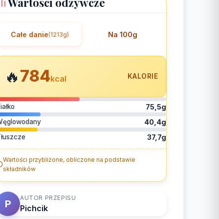
Wartości odżywcze
Całe danie
Na 100g
(1213g)
784
🔥
KALORIE
kcal
iałko
75,5g
Węglowodany
40,4g
łuszcze
37,7g
Wartości przybliżone, obliczone na podstawie
składników
AUTOR PRZEPISU
P
Pichcik