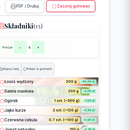
PDF / Drukuj
Zacznij gotować
Składniki
(13)
Porcje:
−
4
+
Kopiuj listę
Pokaż w gramach
Łosoś wędzony
200 g
~40,00 zł
Sałata masłowa
200 g
~5,00 zł
Ogórek
1 szt. (~300 g)
~1,50 zł
Jajko kurze
2 szt. (~120 g)
~0,96 zł
Czerwona cebula
0.7 szt. (~100 g)
~0,60 zł
Jogurt naturalny
150 g
~2,25 zł