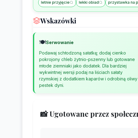
letnie przyjęcie
lekki obiad
przystawka na p
Wskazówki
🍽️
Serwowanie
Podawaj schłodzoną sałatkę; dodaj cienko
pokrojony chleb żytnio-pszenny lub gotowane
młode ziemniaki jako dodatek. Dla bardziej
wykwintnej wersji podaj na liściach sałaty
rzymskiej z dodatkiem kaparów i odrobiną oliwy
pestek dyni.
📸 Ugotowane przez społecz