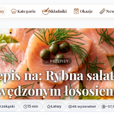
sy
Kategorie
Składniki
Okazje
New
← PRZEPISY
pis na: Rybna sała
wędzonym łososie
rzekąski
15 min
Łatwy
48 wyświetleń
~57,