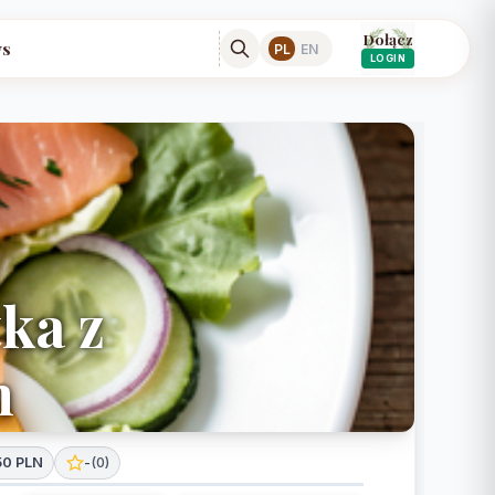
Dołącz
s
PL
EN
LOGIN
tka z
m
50 PLN
-
(
0
)