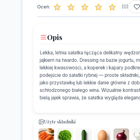
(
0
)
Oceń:
Opis
Lekka, letnia sałatka łącząca delikatny wędz
jajkiem na twardo. Dressing na bazie jogurtu, 
lekkiej kwasowości, a koperek i kapary podkre
podejście do sałatki rybnej — proste składnik
jako przystawkę lub lekkie danie główne z do
schłodzonego białego wina. Wizualnie kontrast
bielą jajek sprawia, że sałatka wygląda eleganc
Użyte składniki