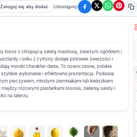
Zaloguj się aby dodać
Udostępnij:
ony łosoś z chrupiącą sałatą masłową, świeżym ogórkiem i
musztardy i soku z cytryny dodaje potrawie świeżości i
ślają morski charakter dania. To nowoczesne, polskie
i, szybkie wykonanie i efektowna prezentacja. Podawaj
brym pieczywem, młodymi ziemniakami lub kieliszkiem
 między różowymi plasterkami łososia, zielenią sałaty i
ko na talerzu.