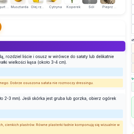
urt ...
Musztarda
Olej rz...
Cytryna
Koperek
Sól
Pieprz ...

rozdziel liście i osusz w wirówce do sałaty lub delikatnie
ałki wielkości kęsa (około 3-4 cm).
✨
hennego. Dobrze osuszona sałata nie rozmoczy dressingu.
ło 2-3 mm). Jeśli skórka jest gruba lub gorzka, obierz ogórek
h, cienkich plastrów. Równe plasterki ładnie komponują się wizualnie w