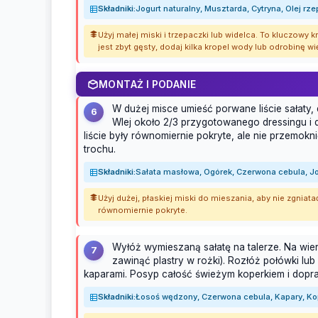
Składniki:
Jogurt naturalny, Musztarda, Cytryna, Olej rz
Użyj małej miski i trzepaczki lub widelca. To kluczowy k
jest zbyt gęsty, dodaj kilka kropel wody lub odrobinę wi
MONTAŻ I PODANIE
W dużej misce umieść porwane liście sałaty, 
6
Wlej około 2/3 przygotowanego dressingu i d
liście były równomiernie pokryte, ale nie przemokni
trochu.
Składniki:
Sałata masłowa, Ogórek, Czerwona cebula, Jo
Użyj dużej, płaskiej miski do mieszania, aby nie zgniatać
równomiernie pokryte.
Wyłóż wymieszaną sałatę na talerze. Na wie
7
zawinąć plastry w rożki). Rozłóż połówki lub
kaparami. Posyp całość świeżym koperkiem i dopra
Składniki:
Łosoś wędzony, Czerwona cebula, Kapary, Kop