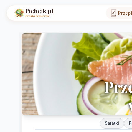
Pichcik.pl
Przepi
Prosto i smacznie.
Prze
Sałatki
P