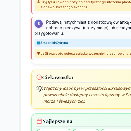
Użyj łyżki i dwóch noży do estetycznego ułożenia pla
słonawo-kwaśnego akcentu.
Podawaj natychmiast z dodatkową ćwiartką c
8
dobrego pieczywa (np. żytniego) lub młodymi
przygotowaniu.
Składniki:
Cytryna
Jeśli przygotowujesz sałatkę wcześniej, przechowuj dr
Ciekawostka
💡
Wędzony łosoś był w przeszłości luksusowym
powszechnie dostępny i często łączony w Po
morza i świeżych ziół.
Najlepsze na