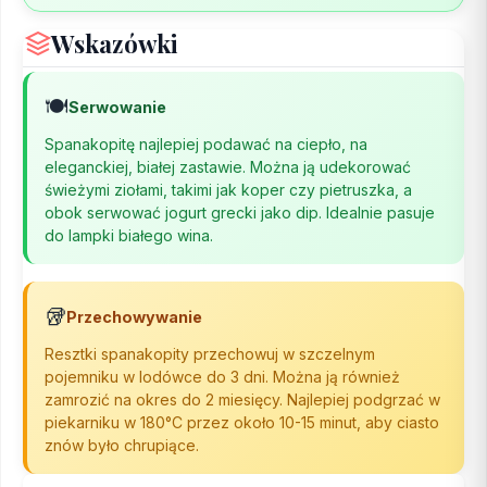
Wskazówki
🍽️
Serwowanie
Spanakopitę najlepiej podawać na ciepło, na
eleganckiej, białej zastawie. Można ją udekorować
świeżymi ziołami, takimi jak koper czy pietruszka, a
obok serwować jogurt grecki jako dip. Idealnie pasuje
do lampki białego wina.
🥡
Przechowywanie
Resztki spanakopity przechowuj w szczelnym
pojemniku w lodówce do 3 dni. Można ją również
zamrozić na okres do 2 miesięcy. Najlepiej podgrzać w
piekarniku w 180°C przez około 10-15 minut, aby ciasto
znów było chrupiące.