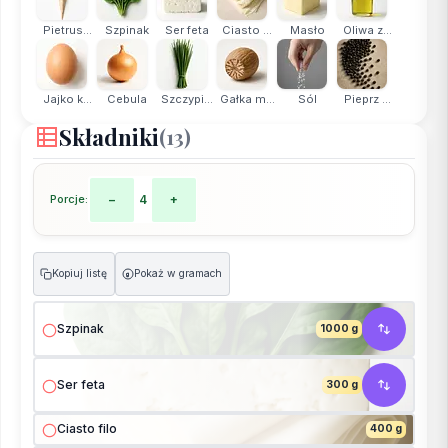
Pietrus...
Szpinak
Ser feta
Ciasto ...
Masło
Oliwa z...
Jajko k...
Cebula
Szczypi...
Gałka m...
Sól
Pieprz ...
Składniki
(13)
Porcje:
−
4
+
Kopiuj listę
Pokaż w gramach
g
Szpinak
1000 g
Ser feta
300 g
Ciasto filo
400 g