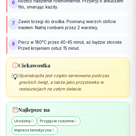
Rozłóż nadzienie równomiernie. Przykryj 6 arkuszami
6
filo, smarując każdy.
Zawiń brzegi do środka. Posmaruj wierzch obficie
7
masłem. Natnij rombami przez 2 warstwy.
Piecz w 180°C przez 40-45 minut, aż będzie złociste.
8
Przed krojeniem ostuź 15 minut.
Ciekawostka
💡
Spanakopita jest często serwowana podczas
greckich świąt, a także jako przystawka w
restauracjach na całym świecie.
Najlepsze na
Urodziny
Przyjęcie rodzinne
Impreza tematyczna