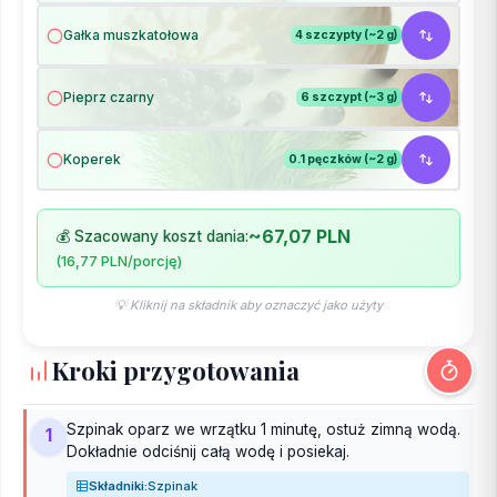
Gałka muszkatołowa
4 szczypty (~2 g)
Pieprz czarny
6 szczypt (~3 g)
Koperek
0.1 pęczków (~2 g)
~67,07 PLN
💰 Szacowany koszt dania:
(16,77 PLN/porcję)
💡 Kliknij na składnik aby oznaczyć jako użyty
Kroki przygotowania
Szpinak oparz we wrzątku 1 minutę, ostuż zimną wodą.
1
Dokładnie odciśnij całą wodę i posiekaj.
Składniki:
Szpinak