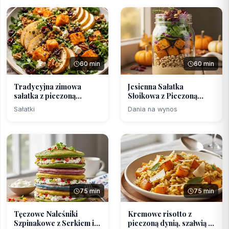
60 min
60 min
Tradycyjna zimowa
Jesienna Sałatka
sałatka z pieczoną
Słoikowa z Pieczoną
dynią...
Dynią...
Sałatki
Dania na wynos
75 min
75 min
Tęczowe Naleśniki
Kremowe risotto z
Szpinakowe z Serkiem i
pieczoną dynią, szałwią ...