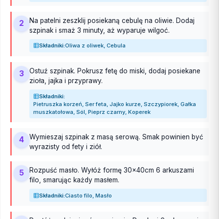
Na patelni zeszklij posiekaną cebulę na oliwie. Dodaj
2
szpinak i smaż 3 minuty, aż wyparuje wilgoć.
Składniki:
Oliwa z oliwek, Cebula
Ostuź szpinak. Pokrusz fetę do miski, dodaj posiekane
3
zioła, jajka i przyprawy.
Składniki:
Pietruszka korzeń, Ser feta, Jajko kurze, Szczypiorek, Gałka
muszkatołowa, Sól, Pieprz czarny, Koperek
Wymieszaj szpinak z masą serową. Smak powinien być
4
wyrazisty od fety i ziół.
Rozpuść masło. Wyłóż formę 30x40cm 6 arkuszami
5
filo, smarując każdy masłem.
Składniki:
Ciasto filo, Masło