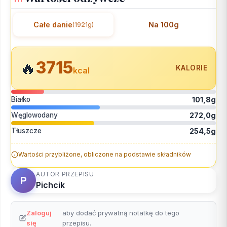
Całe danie
Na 100g
(1921g)
3715
🔥
KALORIE
kcal
Białko
101,8g
Węglowodany
272,0g
Tłuszcze
254,5g
Wartości przybliżone, obliczone na podstawie składników
AUTOR PRZEPISU
P
Pichcik
Zaloguj
aby dodać prywatną notatkę do tego
się
przepisu.