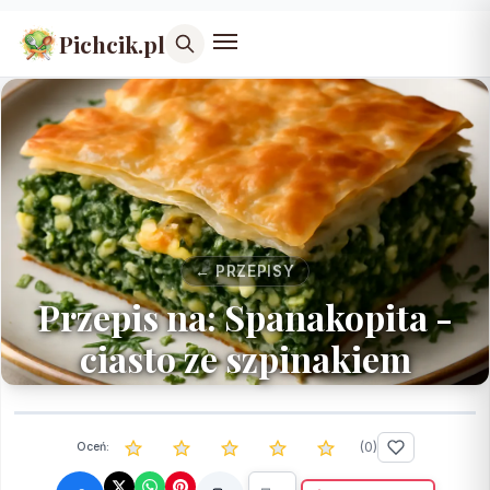
Pichcik.pl
← PRZEPISY
Przepis na: Spanakopita -
ciasto ze szpinakiem
(
0
)
Oceń: