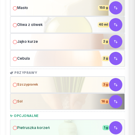
Masło
150 g
Oliwa z oliwek
40 ml
Jajko kurze
2 g
Cebula
2 g
🌿 PRZYPRAWY
Szczypiorek
3 g
Sól
16 g
✨ OPCJONALNE
Pietruszka korzeń
1 g