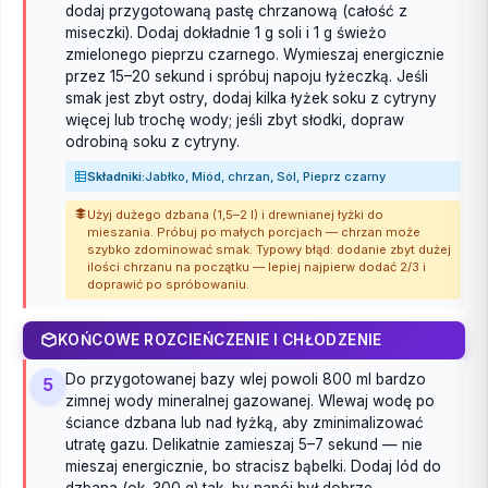
dodaj przygotowaną pastę chrzanową (całość z
miseczki). Dodaj dokładnie 1 g soli i 1 g świeżo
zmielonego pieprzu czarnego. Wymieszaj energicznie
przez 15–20 sekund i spróbuj napoju łyżeczką. Jeśli
smak jest zbyt ostry, dodaj kilka łyżek soku z cytryny
więcej lub trochę wody; jeśli zbyt słodki, dopraw
odrobiną soku z cytryny.
Składniki:
Jabłko, Miód, chrzan, Sól, Pieprz czarny
Użyj dużego dzbana (1,5–2 l) i drewnianej łyżki do
mieszania. Próbuj po małych porcjach — chrzan może
szybko zdominować smak. Typowy błąd: dodanie zbyt dużej
ilości chrzanu na początku — lepiej najpierw dodać 2/3 i
doprawić po spróbowaniu.
KOŃCOWE ROZCIEŃCZENIE I CHŁODZENIE
Do przygotowanej bazy wlej powoli 800 ml bardzo
5
zimnej wody mineralnej gazowanej. Wlewaj wodę po
ściance dzbana lub nad łyżką, aby zminimalizować
utratę gazu. Delikatnie zamieszaj 5–7 sekund — nie
mieszaj energicznie, bo stracisz bąbelki. Dodaj lód do
dzbana (ok. 300 g) tak, by napój był dobrze