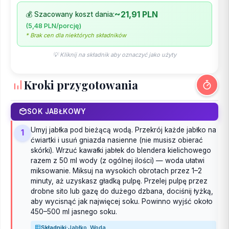
~21,91 PLN
💰 Szacowany koszt dania:
(5,48 PLN/porcję)
* Brak cen dla niektórych składników
💡 Kliknij na składnik aby oznaczyć jako użyty
Kroki przygotowania
SOK JABŁKOWY
Umyj jabłka pod bieżącą wodą. Przekrój każde jabłko na
1
ćwiartki i usuń gniazda nasienne (nie musisz obierać
skórki). Wrzuć kawałki jabłek do blendera kielichowego
razem z 50 ml wody (z ogólnej ilości) — woda ułatwi
miksowanie. Miksuj na wysokich obrotach przez 1–2
minuty, aż uzyskasz gładką pulpę. Przelej pulpę przez
drobne sito lub gazę do dużego dzbana, dociśnij łyżką,
aby wycisnąć jak najwięcej soku. Powinno wyjść około
450–500 ml jasnego soku.
Składniki:
Jabłko, Woda