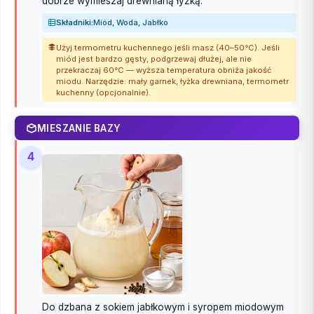
dobrze wymieszaj drewnianą łyżką.
Składniki:
Miód, Woda, Jabłko
Użyj termometru kuchennego jeśli masz (40–50°C). Jeśli
miód jest bardzo gęsty, podgrzewaj dłużej, ale nie
przekraczaj 60°C — wyższa temperatura obniża jakość
miodu. Narzędzie: mały garnek, łyżka drewniana, termometr
kuchenny (opcjonalnie).
MIESZANIE BAZY
4
Do dzbana z sokiem jabłkowym i syropem miodowym