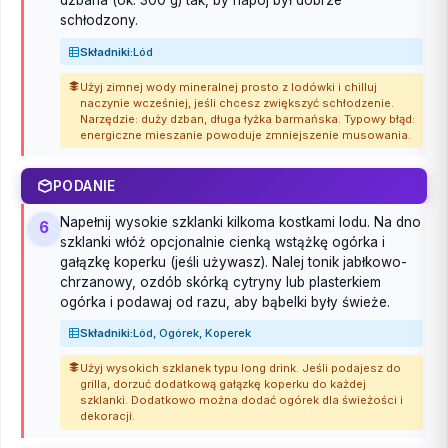
schłodzony.
Składniki:
Lód
Użyj zimnej wody mineralnej prosto z lodówki i chilluj
naczynie wcześniej, jeśli chcesz zwiększyć schłodzenie.
Narzędzie: duży dzban, długa łyżka barmańska. Typowy błąd:
energiczne mieszanie powoduje zmniejszenie musowania.
PODANIE
Napełnij wysokie szklanki kilkoma kostkami lodu. Na dno
6
szklanki włóż opcjonalnie cienką wstążkę ogórka i
gałązkę koperku (jeśli używasz). Nalej tonik jabłkowo-
chrzanowy, ozdób skórką cytryny lub plasterkiem
ogórka i podawaj od razu, aby bąbelki były świeże.
Składniki:
Lód, Ogórek, Koperek
Użyj wysokich szklanek typu long drink. Jeśli podajesz do
grilla, dorzuć dodatkową gałązkę koperku do każdej
szklanki. Dodatkowo można dodać ogórek dla świeżości i
dekoracji.