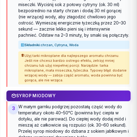
miseczki. Wyciśnij sok z połowy cytryny (ok. 30 ml)
bezpośrednio na starty chrzan i dodaj 30 ml gorącej
(nie wrzącej) wody, aby złagodzić chwilowo jego
ostrość. Wymieszaj energicznie łyżeczką przez 20–30
sekund — zacznie lekko pieni się i intensywnie
pachnieć. Odstaw na 2–3 minuty, by smaki się połączyły.
Składniki:
chrzan, Cytryna, Woda
Użyj tarki mikroplane dla najlepszego aromatu chrzanu.
Jeśli nie chcesz bardzo ostrego efektu, zetrzyj mniej
chrzanu lub użyj niepełnej porcji. Narzędzie: tarka
mikroplane, mała miseczka, łyżeczka. Typowy błąd: dodanie
wrzącej wody — zabija część aromatu; woda powinna być
gorąca, ale nie wrząca.
SYROP MIODOWY
W małym garnku podgrzej pozostałą część wody do
3
temperatury około 40–50°C (powinna być ciepła w
dotyku, ale nie parować). Do ciepłej wody dodaj miód i
mieszaj aż całkowicie się rozpuści (ok. 30–60 sekund).
Przelej syrop miodowy do dzbana z sokiem jabłkowym i