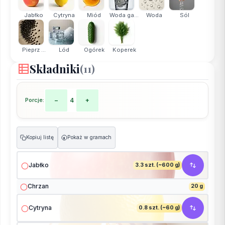
Jabłko
Cytryna
Miód
Woda ga...
Woda
Sól
Pieprz ...
Lód
Ogórek
Koperek
Składniki
(11)
Porcje:
−
4
+
Kopiuj listę
Pokaż w gramach
g
Jabłko
3.3 szt. (~600 g)
Chrzan
20 g
Cytryna
0.8 szt. (~60 g)