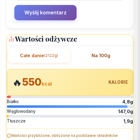
Wartości odżywcze
Całe danie
Na 100g
(2122g)
550
🔥
KALORIE
kcal
Białko
4,8g
Węglowodany
147,0g
Tłuszcze
1,9g
Wartości przybliżone, obliczone na podstawie składników