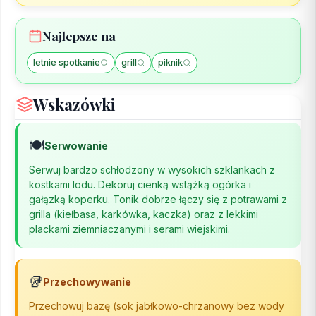
Najlepsze na
letnie spotkanie
grill
piknik
Wskazówki
🍽️
Serwowanie
Serwuj bardzo schłodzony w wysokich szklankach z
kostkami lodu. Dekoruj cienką wstążką ogórka i
gałązką koperku. Tonik dobrze łączy się z potrawami z
grilla (kiełbasa, karkówka, kaczka) oraz z lekkimi
plackami ziemniaczanymi i serami wiejskimi.
🥡
Przechowywanie
Przechowuj bazę (sok jabłkowo-chrzanowy bez wody