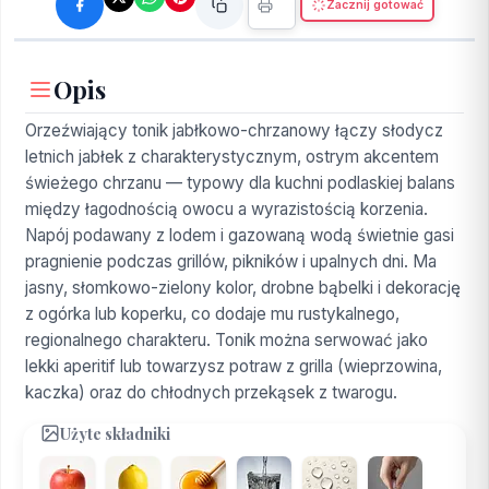
Zacznij gotować
Opis
Orzeźwiający tonik jabłkowo-chrzanowy łączy słodycz
letnich jabłek z charakterystycznym, ostrym akcentem
świeżego chrzanu — typowy dla kuchni podlaskiej balans
między łagodnością owocu a wyrazistością korzenia.
Napój podawany z lodem i gazowaną wodą świetnie gasi
pragnienie podczas grillów, pikników i upalnych dni. Ma
jasny, słomkowo-zielony kolor, drobne bąbelki i dekorację
z ogórka lub koperku, co dodaje mu rustykalnego,
regionalnego charakteru. Tonik można serwować jako
lekki aperitif lub towarzysz potraw z grilla (wieprzowina,
kaczka) oraz do chłodnych przekąsek z twarogu.
Użyte składniki