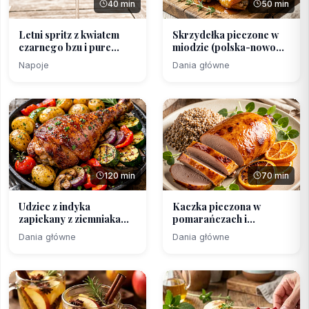
40 min
50 min
Letni spritz z kwiatem
Skrzydełka pieczone w
czarnego bzu i pure...
miodzie (polska-nowo...
Napoje
Dania główne
120 min
70 min
Udziec z indyka
Kaczka pieczona w
zapiekany z ziemniakami i
pomarańczach i
...
miodowej ...
Dania główne
Dania główne