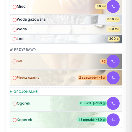
Miód
60 ml
Woda gazowana
800 ml
Woda
100 ml
Lód
300 g
🌿 PRZYPRAWY
Sól
1 g
Pieprz czarny
2 szczypty (~1 g)
✨ OPCJONALNE
Ogórek
0.5 szt. (~150 g)
Koperek
1.5 pęczki (~30 g)