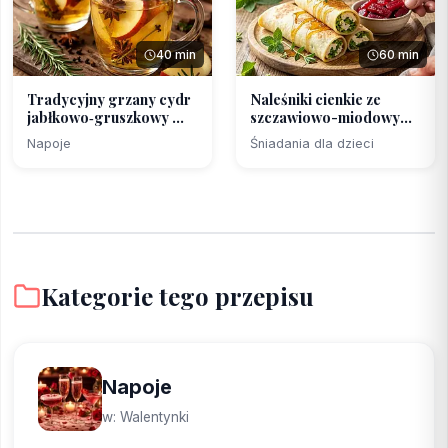
40 min
60 min
Tradycyjny grzany cydr
Naleśniki cienkie ze
jabłkowo‑gruszkowy ...
szczawiowo-miodowym
n...
Napoje
Śniadania dla dzieci
Kategorie tego przepisu
Napoje
w: Walentynki