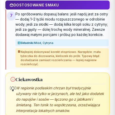
DOSTOSOWANIE SMAKU
Po spróbowaniu dopasuj balans: jeśli napój jest za ostry
7
— dodaj 1–2 łyżki miodu rozpuszczonego w odrobinie
wody; jeśli za słodki — dodaj kilka kropli soku z cytryny;
jeśli za gęsty — dolej trochę wody mineralnej. Zawsze
dodawaj małymi porcjami i próbuj po każdej korekcie.
Składniki:
Miód, Cytryna
Najlepiej dokonywać korekt stopniowo. Narzędzie: mała
łyżeczka do dozowania, kieliszek do prób. Typowy błąd:
dosładzanie zamiast rozcieńczania — lepiej najpierw
rozcieńczyć.
Ciekawostka
💡
W regionie podlaskim chrzan był tradycyjnie
używany nie tylko w jarzynach, ale też jako dodatek
do napojów i sosów — łączono go z jabłkami i
śmietaną. Ten tonik to współczesna, orzeźwiająca
interpretacja lokalnych smaków.