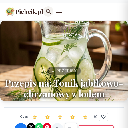
Pichcik.pl
← PRZEPISY
Przepis na: Tonik jabłkowo-
chrzanowy z lodem
(
0
)
Oceń: