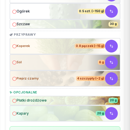
Ogórek
0.5 szt. (~150 g)
Szczaw
30 g
🌿 PRZYPRAWY
Koperek
0.8 pęczek (~15 g)
Sól
6 g
Pieprz czarny
4 szczypty (~2 g)
✨ OPCJONALNE
Płatki drożdżowe
20 g
Kapary
20 g