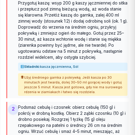
Przygotuj kaszę: wsyp 200 g kaszy jęczmiennej do sitka
i przepłucz pod zimną bieżącą wodą, aż woda stanie
się klarowna. Przełóż kaszę do garnka, zalej 400 ml
zimnej wody (stosunek 1:2) i dodaj odrobinę soli (ok. 1 g).
Doprowadź do wrzenia na średnim ogniu, przykryj
pokrywką i zmniejsz ogień do małego. Gotuj przez 25–
30 minut, aż kasza wchłonie wodę i stanie się miękka
(ziarenka powinny być jędrne, ale nie twarde). Po
ugotowaniu odstaw na 5 minut z pokrywką, następnie
rozdziel widelcem, aby ostygła szybciej.
Składniki:
kasza jęczmienna, Sól
Użyj średniego garnka z pokrywką. Jeśli kasza po 30
minutach jest twarda, dolej 30–50 ml gorącej wody i gotuj
jeszcze 5 minut. Kasza jest gotowa, gdy nie ma surowego
rdzenia w ziarniakach i łatwo się rozdziela.
Podsmaż cebulę i czosnek: obierz cebulę (150 g) i
2
pokrój w drobną kostkę. Obierz 2 ząbki czosnku (10 g) i
drobno posiekaj. Rozgrzej 1 łyżkę (15 g) oleju
rzepakowego na patelni o średnicy 26 cm na średnim
ogniu. Wrzuć cebulę i smaż 4–5 minut, mieszając, aż