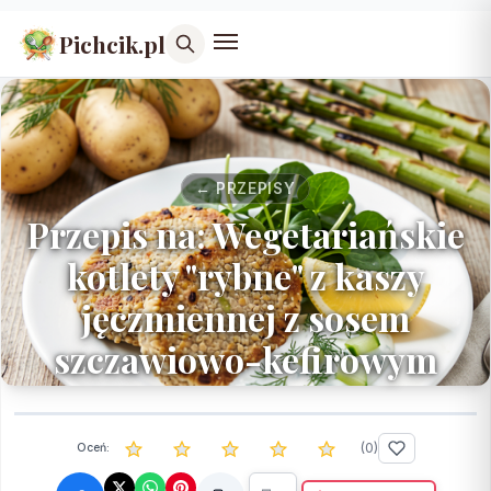
Pichcik.pl
← PRZEPISY
Przepis na: Wegetariańskie
kotlety "rybne" z kaszy
jęczmiennej z sosem
szczawiowo-kefirowym
(
0
)
Oceń: