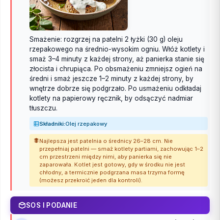
Smażenie: rozgrzej na patelni 2 łyżki (30 g) oleju
rzepakowego na średnio-wysokim ogniu. Włóż kotlety i
smaż 3–4 minuty z każdej strony, aż panierka stanie się
złocista i chrupiąca. Po obsmażeniu zmniejsz ogień na
średni i smaż jeszcze 1–2 minuty z każdej strony, by
wnętrze dobrze się podgrzało. Po usmażeniu odkładaj
kotlety na papierowy ręcznik, by odsączyć nadmiar
tłuszczu.
Składniki:
Olej rzepakowy
Najlepsza jest patelnia o średnicy 26–28 cm. Nie
przepełniaj patelni — smaż kotlety partiami, zachowując 1–2
cm przestrzeni między nimi, aby panierka się nie
zaparowała. Kotlet jest gotowy, gdy w środku nie jest
chłodny, a termicznie podgrzana masa trzyma formę
(możesz przekroić jeden dla kontroli).
SOS I PODANIE