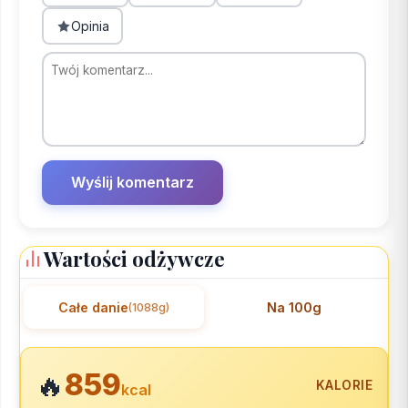
Opinia
Wartości odżywcze
Całe danie
Na 100g
(1088g)
859
🔥
KALORIE
kcal