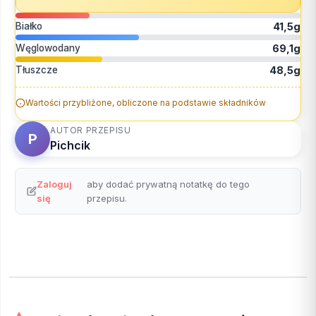
Białko
41,5g
Węglowodany
69,1g
Tłuszcze
48,5g
Wartości przybliżone, obliczone na podstawie składników
AUTOR PRZEPISU
P
Pichcik
Zaloguj
aby dodać prywatną notatkę do tego
się
przepisu.