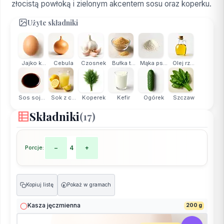
złocistą powłoką i zielonym akcentem sosu oraz koperku.
Użyte składniki
Jajko k...
Cebula
Czosnek
Bułka t...
Mąka ps...
Olej rz...
Sos sojowy
Sok z c...
Koperek
Kefir
Ogórek
Szczaw
Składniki
(17)
Porcje:
−
4
+
Kopiuj listę
Pokaż w gramach
g
Kasza jęczmienna
200 g