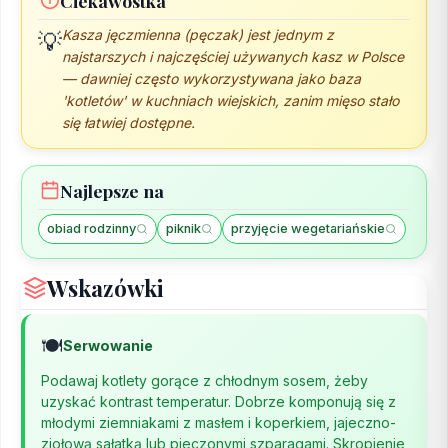
Ciekawostka
Kasza jęczmienna (pęczak) jest jednym z
💡
najstarszych i najczęściej używanych kasz w Polsce
— dawniej często wykorzystywana jako baza
'kotletów' w kuchniach wiejskich, zanim mięso stało
się łatwiej dostępne.
Najlepsze na
obiad rodzinny
piknik
przyjęcie wegetariańskie
Wskazówki
🍽️
Serwowanie
Podawaj kotlety gorące z chłodnym sosem, żeby
uzyskać kontrast temperatur. Dobrze komponują się z
młodymi ziemniakami z masłem i koperkiem, jajeczno-
ziołową sałatką lub pieczonymi szparagami. Skropienie