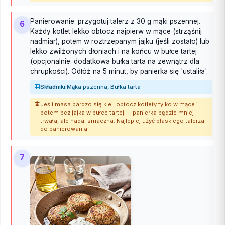
Panierowanie: przygotuj talerz z 30 g mąki pszennej.
6
Każdy kotlet lekko obtocz najpierw w mące (strząśnij
nadmiar), potem w roztrzepanym jajku (jeśli zostało) lub
lekko zwilżonych dłoniach i na końcu w bułce tartej
(opcjonalnie: dodatkowa bułka tarta na zewnątrz dla
chrupkości). Odłóż na 5 minut, by panierka się 'ustaliła'.
Składniki:
Mąka pszenna, Bułka tarta
Jeśli masa bardzo się klei, obtocz kotlety tylko w mące i
potem bez jajka w bułce tartej — panierka będzie mniej
trwała, ale nadal smaczna. Najlepiej użyć płaskiego talerza
do panierowania.
7