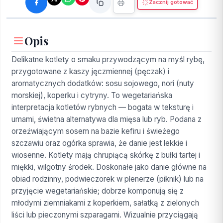
Zacznij gotować
Opis
Delikatne kotlety o smaku przywodzącym na myśl rybę,
przygotowane z kaszy jęczmiennej (pęczak) i
aromatycznych dodatków: sosu sojowego, nori (nuty
morskiej), koperku i cytryny. To wegetariańska
interpretacja kotletów rybnych — bogata w teksturę i
umami, świetna alternatywa dla mięsa lub ryb. Podana z
orzeźwiającym sosem na bazie kefiru i świeżego
szczawiu oraz ogórka sprawia, że danie jest lekkie i
wiosenne. Kotlety mają chrupiącą skórkę z bułki tartej i
miękki, wilgotny środek. Doskonałe jako danie główne na
obiad rodzinny, podwieczorek w plenerze (piknik) lub na
przyjęcie wegetariańskie; dobrze komponują się z
młodymi ziemniakami z koperkiem, sałatką z zielonych
liści lub pieczonymi szparagami. Wizualnie przyciągają