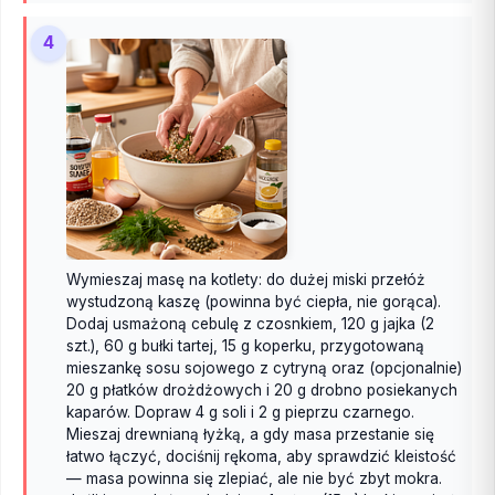
4
Wymieszaj masę na kotlety: do dużej miski przełóż
wystudzoną kaszę (powinna być ciepła, nie gorąca).
Dodaj usmażoną cebulę z czosnkiem, 120 g jajka (2
szt.), 60 g bułki tartej, 15 g koperku, przygotowaną
mieszankę sosu sojowego z cytryną oraz (opcjonalnie)
20 g płatków drożdżowych i 20 g drobno posiekanych
kaparów. Dopraw 4 g soli i 2 g pieprzu czarnego.
Mieszaj drewnianą łyżką, a gdy masa przestanie się
łatwo łączyć, dociśnij rękoma, aby sprawdzić kleistość
— masa powinna się zlepiać, ale nie być zbyt mokra.