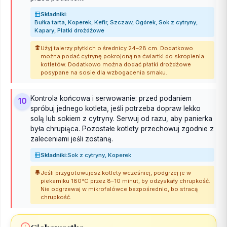
Składniki:
Bułka tarta, Koperek, Kefir, Szczaw, Ogórek, Sok z cytryny,
Kapary, Płatki drożdżowe
Użyj talerzy płytkich o średnicy 24–28 cm. Dodatkowo
można podać cytrynę pokrojoną na ćwiartki do skropienia
kotletów. Dodatkowo można dodać płatki drożdżowe
posypane na sosie dla wzbogacenia smaku.
Kontrola końcowa i serwowanie: przed podaniem
10
spróbuj jednego kotleta, jeśli potrzeba dopraw lekko
solą lub sokiem z cytryny. Serwuj od razu, aby panierka
była chrupiąca. Pozostałe kotlety przechowuj zgodnie z
zaleceniami jeśli zostaną.
Składniki:
Sok z cytryny, Koperek
Jeśli przygotowujesz kotlety wcześniej, podgrzej je w
piekarniku 180°C przez 8–10 minut, by odzyskały chrupkość.
Nie odgrzewaj w mikrofalówce bezpośrednio, bo stracą
chrupkość.