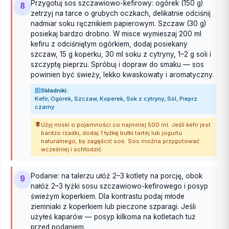
Przygotuj sos szczawiowo-kefirowy: ogórek (150 g)
8
zetrzyj na tarce o grubych oczkach, delikatnie odciśnij
nadmiar soku ręcznikiem papierowym. Szczaw (30 g)
posiekaj bardzo drobno. W misce wymieszaj 200 ml
kefiru z odciśniętym ogórkiem, dodaj posiekany
szczaw, 15 g koperku, 30 ml soku z cytryny, 1–2 g soli i
szczyptę pieprzu. Spróbuj i dopraw do smaku — sos
powinien być świeży, lekko kwaskowaty i aromatyczny.
Składniki:
Kefir, Ogórek, Szczaw, Koperek, Sok z cytryny, Sól, Pieprz
czarny
Użyj miski o pojemności co najmniej 500 ml. Jeśli kefir jest
bardzo rzadki, dodaj 1 łyżkę bułki tartej lub jogurtu
naturalnego, by zagęścić sos. Sos można przygotować
wcześniej i schłodzić.
Podanie: na talerzu ułóż 2–3 kotlety na porcję, obok
9
nałóż 2–3 łyżki sosu szczawiowo-kefirowego i posyp
świeżym koperkiem. Dla kontrastu podaj młode
ziemniaki z koperkiem lub pieczone szparagi. Jeśli
użyłeś kaparów — posyp kilkoma na kotletach tuż
przed podaniem.