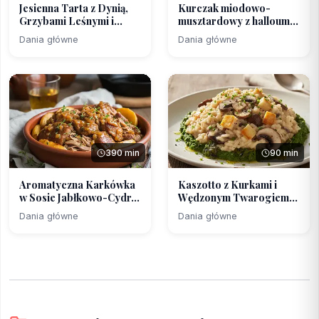
Jesienna Tarta z Dynią,
Kurczak miodowo-
Grzybami Leśnymi i...
musztardowy z halloumi i
s...
Dania główne
Dania główne
390 min
90 min
Aromatyczna Karkówka
Kaszotto z Kurkami i
w Sosie Jabłkowo-Cydr...
Wędzonym Twarogiem
na...
Dania główne
Dania główne