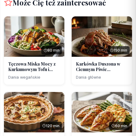
Może Cię też zainteresować
80 min
150 min
Tęczowa Miska Mocy z
Karkówka Duszona w
Kurkumowym Tofu i
Ciemnym Piwie
Ada...
Bezalkoho...
Dania wegańskie
Dania główne
120 min
60 min