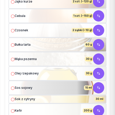
Jajko kurze
2 szt. (~120 g)
Cebula
1 szt. (~150 g)
Czosnek
2 ząbki (~10 g)
Bułka tarta
60 g
Mąka pszenna
30 g
Olej rzepakowy
30 g
Sos sojowy
15 ml
Sok z cytryny
30 ml
Kefir
200 g