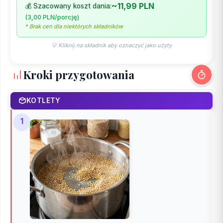
~11,99 PLN
💰 Szacowany koszt dania:
(3,00 PLN/porcję)
* Brak cen dla niektórych składników
💡 Kliknij na składnik aby oznaczyć jako użyty
Kroki przygotowania
KOTLETY
1