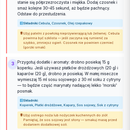
stanie się półprzezroczysta i miękka. Dodaj czosnek i
smaż kolejne 30–45 sekund, aż będzie pachnący.
Odstaw do przestudzenia.
Składniki:
Cebula, Czosnek, Olej rzepakowy
Użyj patelni z powłoką nieprzywierającą lub żeliwnej. Cebula
powinna być szklista — jeśli zaczyna się rumienić za
szybko, zmniejsz ogień. Czosnek nie powinien czernieć
(gorzki smak).
Przygotuj dodatki i aromaty: drobno posiekaj 15 g
3
koperku. Jeśli używasz płatków drożdżowych (20 g) i
kaparów (20 g), drobno je posiekaj. W małej miseczce
wymieszaj 15 ml sosu sojowego z 30 ml soku z cytryny
— to będzie część marynaty nadającej lekko 'morski'
posmak.
Składniki:
Koperek, Płatki drożdżowe, Kapary, Sos sojowy, Sok z cytryny
Użyj ostrego noża lub nożyczek kuchennych do ziół.
Pamiętaj, że sos sojowy jest słony — smakuj masę przed
dodaniem dodatkowej soli.