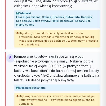
Jeśli jest za luźna, dodaj po 1 łyżce (15 g) bułki tartej aż
osiągniesz odpowiednią konsystencję.
Składniki:
kasza jęczmienna, Cebula, Czosnek, Bułka tarta, Koperek,
Sos sojowy, Sok z cytryny, Płatki drożdżowe, Kapary, Sól,
Pieprz czarny
Użyj dużej miski i drewnianej łyżki. Jeśli nie masz
drewnianej łyżki, wygodnie mieszać silikonową szpatułką.
Masa jest gotowa, gdy po ściśnięciu w dłoni trzyma kształt i
nie rozpada się.
Formowanie kotletów: zwilż ręce zimną wodą
5
(zapobiegnie przyklejaniu się masy). Nabieraj porcje
wielkości mniej więcej 80–90 g (w praktyce formuj
kotlety wielkości dłoni) i delikatnie formuj owalne kotlety
o grubości około 1,5–2 cm. Ułóż uformowane kotlety na
talerzu lub desce posypanej bułką tartą.
Składniki:
Bułka tarta
Użyj wagi kuchennej, jeśli chcesz równe porcje. Nie ubijaj
kotletów zbyt mocno — zbyt zbita masa będzie sucha po
usmażeniu.