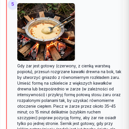
5
Gdy żar jest gotowy (czerwony, z cienką warstwą
popiołu), przesuń rozgrzane kawałki drewna na bok, tak
by utworzyć gniazdo z równomiernym rozkładem żaru.
Umieść formę na szkielecie z większych kawałków
drewna lub bezpośrednio w żarze (w zależności od
intensywności) i przykryj formę połową stosu żaru oraz
rozpalonymi polanami tak, by uzyskać równomierne
otoczenie ciepłem. Piecz w żarze przez około 35–45
minut; co 15 minut delikatnie (szybkim ruchem
szczypiec) popraw pozycję formy, aby żar nie osiadł
tylko po jednej stronie. Sernik jest gotowy, gdy przy