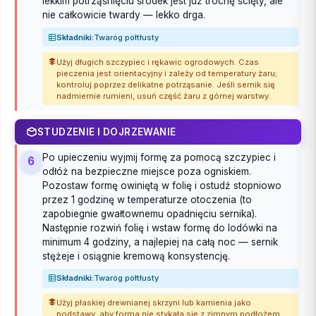
lekkim potrząśnięciu środek jest już trochę ścięty, ale
nie całkowicie twardy — lekko drga.
Składniki:
Twaróg półtłusty
Użyj długich szczypiec i rękawic ogrodowych. Czas
pieczenia jest orientacyjny i zależy od temperatury żaru;
kontroluj poprzez delikatne potrząsanie. Jeśli sernik się
nadmiernie rumieni, usuń część żaru z górnej warstwy.
STUDZENIE I DOJRZEWANIE
Po upieczeniu wyjmij formę za pomocą szczypiec i
6
odłóż na bezpieczne miejsce poza ogniskiem.
Pozostaw formę owiniętą w folię i ostudź stopniowo
przez 1 godzinę w temperaturze otoczenia (to
zapobiegnie gwałtownemu opadnięciu sernika).
Następnie rozwiń folię i wstaw formę do lodówki na
minimum 4 godziny, a najlepiej na całą noc — sernik
stężeje i osiągnie kremową konsystencję.
Składniki:
Twaróg półtłusty
Użyj płaskiej drewnianej skrzyni lub kamienia jako
podstawy, aby forma nie stykała się z zimnym podłożem.