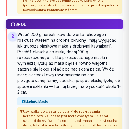
Forma powinna być szczelnie zapakowana w folię
(podwójna warstwa) — to zabezpieczenie przed popiołem i
bezpośrednim kontaktem z żarem.
SPÓD
Wrzuć 200 g herbatników do worka foliowego i
2
rozkrusz wałkiem na drobne okruchy (mają wyglądać
jak grubsza piaskowa mąka z drobnymi kawałkami).
Przełóż okruchy do miski, dodaj 100 g
rozpuszczonego, lekko przestudzonego masła i
wymieszaj łyżką aż masa będzie równo wilgotna i
zacznie się lekko zbijać pod naciskiem palca. Wyłóż
masę ciasteczkową równomiernie na dno
przygotowanej formy, dociskając spód płaską łyżką lub
spodem szklanki — formuj brzegi na wysokość około 1–
2 cm.
Składniki:
Masło
Użyj wałka do ciasta lub butelki do rozkruszania
herbatników. Najlepsza jest metalowa łyżka lub spód
szklanki do wyrównania spodu. Jeśli masa jest zbyt sucha,
dodaj łyżeczkę masła; jeśli zbyt mokra, dołóż 1–2 herbatniki.