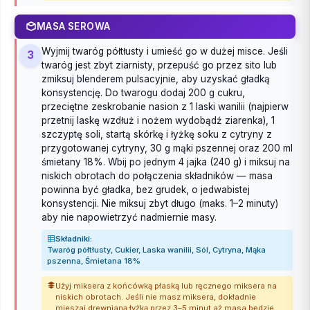
MASA SEROWA
Wyjmij twaróg półtłusty i umieść go w dużej misce. Jeśli
3
twaróg jest zbyt ziarnisty, przepuść go przez sito lub
zmiksuj blenderem pulsacyjnie, aby uzyskać gładką
konsystencję. Do twarogu dodaj 200 g cukru,
przeciętne zeskrobanie nasion z 1 laski wanilii (najpierw
przetnij laskę wzdłuż i nożem wydobądź ziarenka), 1
szczyptę soli, startą skórkę i łyżkę soku z cytryny z
przygotowanej cytryny, 30 g mąki pszennej oraz 200 ml
śmietany 18%. Wbij po jednym 4 jajka (240 g) i miksuj na
niskich obrotach do połączenia składników — masa
powinna być gładka, bez grudek, o jedwabistej
konsystencji. Nie miksuj zbyt długo (maks. 1–2 minuty)
aby nie napowietrzyć nadmiernie masy.
Składniki:
Twaróg półtłusty, Cukier, Laska wanilii, Sól, Cytryna, Mąka
pszenna, Śmietana 18%
Użyj miksera z końcówką płaską lub ręcznego miksera na
niskich obrotach. Jeśli nie masz miksera, dokładnie
mieszaj drewnianą łyżką przez 3–5 minut aż masa będzie