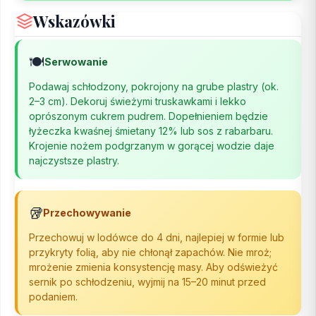
Wskazówki
🍽️
Serwowanie
Podawaj schłodzony, pokrojony na grube plastry (ok.
2–3 cm). Dekoruj świeżymi truskawkami i lekko
oprószonym cukrem pudrem. Dopełnieniem będzie
łyżeczka kwaśnej śmietany 12% lub sos z rabarbaru.
Krojenie nożem podgrzanym w gorącej wodzie daje
najczystsze plastry.
🥡
Przechowywanie
Przechowuj w lodówce do 4 dni, najlepiej w formie lub
przykryty folią, aby nie chłonął zapachów. Nie mroż;
mrożenie zmienia konsystencję masy. Aby odświeżyć
sernik po schłodzeniu, wyjmij na 15–20 minut przed
podaniem.