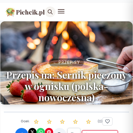
Pichcik.pl
← PRZEPISY
Przepis na: Sernik pieczony
w ognisku (polska-
nowoczesna)
(
0
)
Oceń: