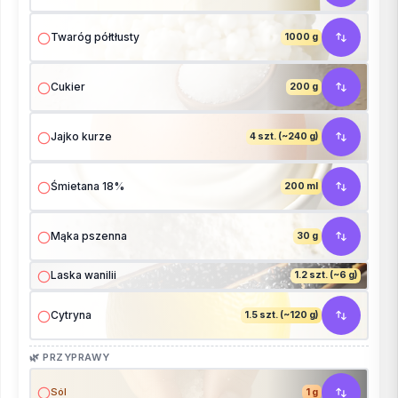
Twaróg półtłusty
1000 g
Cukier
200 g
Jajko kurze
4 szt. (~240 g)
Śmietana 18%
200 ml
Mąka pszenna
30 g
Laska wanilii
1.2 szt. (~6 g)
Cytryna
1.5 szt. (~120 g)
🌿 PRZYPRAWY
Sól
1 g