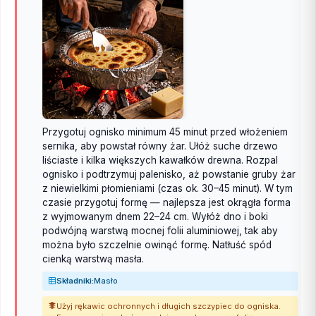
Przygotuj ognisko minimum 45 minut przed włożeniem
sernika, aby powstał równy żar. Ułóż suche drzewo
liściaste i kilka większych kawałków drewna. Rozpal
ognisko i podtrzymuj palenisko, aż powstanie gruby żar
z niewielkimi płomieniami (czas ok. 30–45 minut). W tym
czasie przygotuj formę — najlepsza jest okrągła forma
z wyjmowanym dnem 22–24 cm. Wyłóż dno i boki
podwójną warstwą mocnej folii aluminiowej, tak aby
można było szczelnie owinąć formę. Natłuść spód
cienką warstwą masła.
Składniki:
Masło
Użyj rękawic ochronnych i długich szczypiec do ogniska.