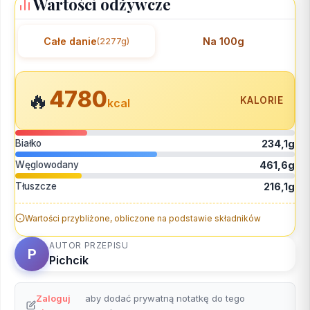
Wartości odżywcze
Całe danie
Na 100g
(2277g)
4780
🔥
KALORIE
kcal
Białko
234,1g
Węglowodany
461,6g
Tłuszcze
216,1g
Wartości przybliżone, obliczone na podstawie składników
AUTOR PRZEPISU
P
Pichcik
Zaloguj
aby dodać prywatną notatkę do tego