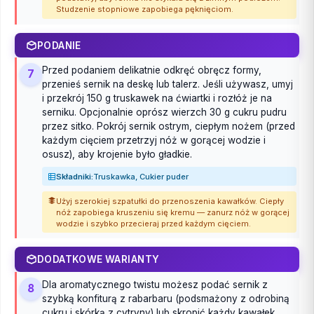
Studzenie stopniowe zapobiega pęknięciom.
PODANIE
Przed podaniem delikatnie odkręć obręcz formy,
7
przenieś sernik na deskę lub talerz. Jeśli używasz, umyj
i przekrój 150 g truskawek na ćwiartki i rozłóż je na
serniku. Opcjonalnie oprósz wierzch 30 g cukru pudru
przez sitko. Pokrój sernik ostrym, ciepłym nożem (przed
każdym cięciem przetrzyj nóż w gorącej wodzie i
osusz), aby krojenie było gładkie.
Składniki:
Truskawka, Cukier puder
Użyj szerokiej szpatułki do przenoszenia kawałków. Ciepły
nóż zapobiega kruszeniu się kremu — zanurz nóż w gorącej
wodzie i szybko przecieraj przed każdym cięciem.
DODATKOWE WARIANTY
Dla aromatycznego twistu możesz podać sernik z
8
szybką konfiturą z rabarbaru (podsmażony z odrobiną
cukru i skórką z cytryny) lub skropić każdy kawałek