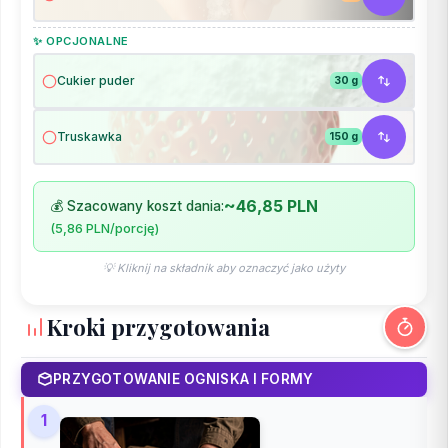
✨ OPCJONALNE
Cukier puder
30 g
Truskawka
150 g
~46,85 PLN
💰 Szacowany koszt dania:
(5,86 PLN/porcję)
💡 Kliknij na składnik aby oznaczyć jako użyty
Kroki przygotowania
PRZYGOTOWANIE OGNISKA I FORMY
1