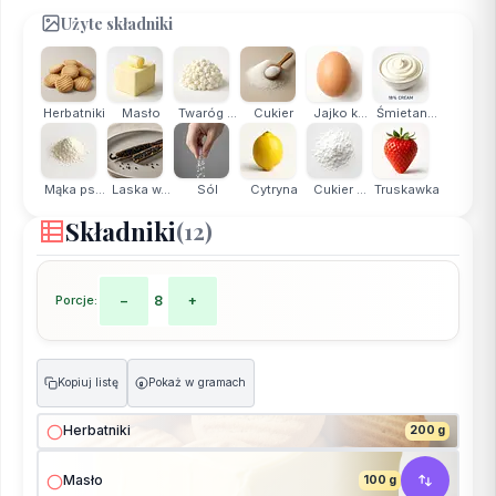
Użyte składniki
Herbatniki
Masło
Twaróg ...
Cukier
Jajko k...
Śmietan...
Mąka ps...
Laska w...
Sól
Cytryna
Cukier ...
Truskawka
Składniki
(12)
Porcje:
−
8
+
Kopiuj listę
Pokaż w gramach
g
Herbatniki
200 g
Masło
100 g