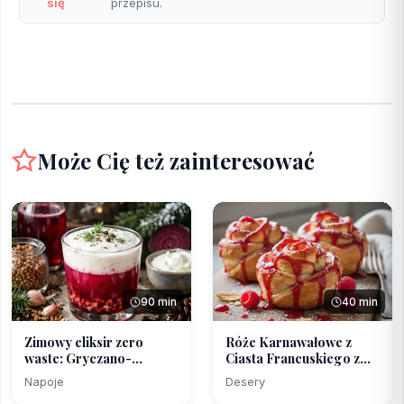
się
przepisu.
Może Cię też zainteresować
90 min
40 min
Zimowy eliksir zero
Róże Karnawałowe z
waste: Gryczano-
Ciasta Francuskiego z
buracz...
M...
Napoje
Desery