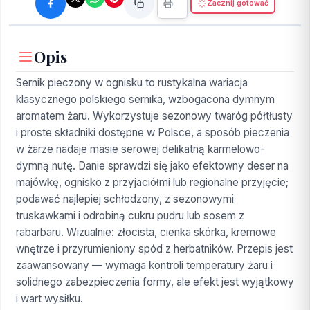
Zacznij gotować
Opis
Sernik pieczony w ognisku to rustykalna wariacja
klasycznego polskiego sernika, wzbogacona dymnym
aromatem żaru. Wykorzystuje sezonowy twaróg półtłusty
i proste składniki dostępne w Polsce, a sposób pieczenia
w żarze nadaje masie serowej delikatną karmelowo-
dymną nutę. Danie sprawdzi się jako efektowny deser na
majówkę, ognisko z przyjaciółmi lub regionalne przyjęcie;
podawać najlepiej schłodzony, z sezonowymi
truskawkami i odrobiną cukru pudru lub sosem z
rabarbaru. Wizualnie: złocista, cienka skórka, kremowe
wnętrze i przyrumieniony spód z herbatników. Przepis jest
zaawansowany — wymaga kontroli temperatury żaru i
solidnego zabezpieczenia formy, ale efekt jest wyjątkowy
i wart wysiłku.