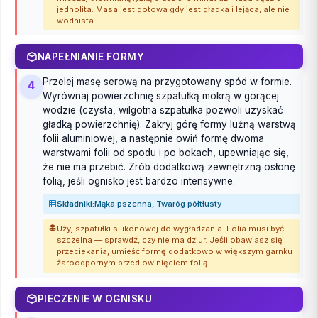
jednolita. Masa jest gotowa gdy jest gładka i lejąca, ale nie
wodnista.
NAPEŁNIANIE FORMY
Przelej masę serową na przygotowany spód w formie.
4
Wyrównaj powierzchnię szpatułką mokrą w gorącej
wodzie (czysta, wilgotna szpatułka pozwoli uzyskać
gładką powierzchnię). Zakryj górę formy luźną warstwą
folii aluminiowej, a następnie owiń formę dwoma
warstwami folii od spodu i po bokach, upewniając się,
że nie ma przebić. Zrób dodatkową zewnętrzną osłonę
folią, jeśli ognisko jest bardzo intensywne.
Składniki:
Mąka pszenna, Twaróg półtłusty
Użyj szpatułki silikonowej do wygładzania. Folia musi być
szczelna — sprawdź, czy nie ma dziur. Jeśli obawiasz się
przeciekania, umieść formę dodatkowo w większym garnku
żaroodpornym przed owinięciem folią.
PIECZENIE W OGNISKU