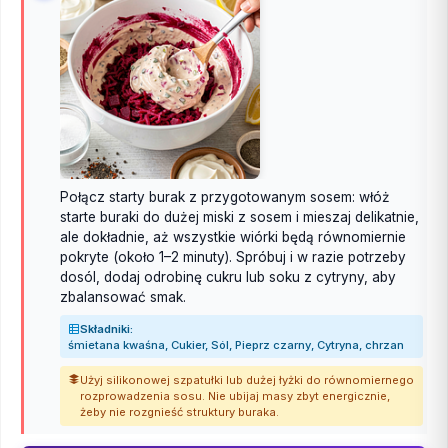
Połącz starty burak z przygotowanym sosem: włóż
starte buraki do dużej miski z sosem i mieszaj delikatnie,
ale dokładnie, aż wszystkie wiórki będą równomiernie
pokryte (około 1–2 minuty). Spróbuj i w razie potrzeby
dosól, dodaj odrobinę cukru lub soku z cytryny, aby
zbalansować smak.
Składniki:
śmietana kwaśna, Cukier, Sól, Pieprz czarny, Cytryna, chrzan
Użyj silikonowej szpatułki lub dużej łyżki do równomiernego
rozprowadzenia sosu. Nie ubijaj masy zbyt energicznie,
żeby nie rozgnieść struktury buraka.