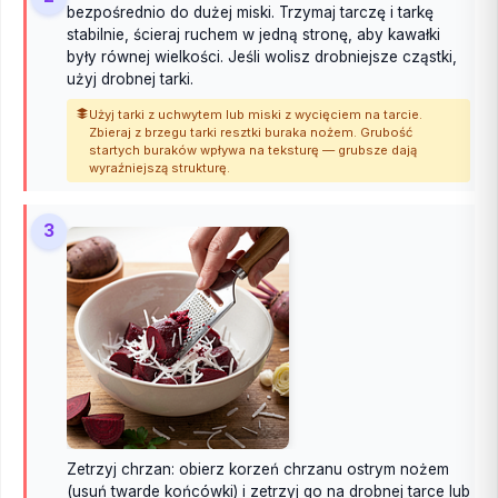
bezpośrednio do dużej miski. Trzymaj tarczę i tarkę
stabilnie, ścieraj ruchem w jedną stronę, aby kawałki
były równej wielkości. Jeśli wolisz drobniejsze cząstki,
użyj drobnej tarki.
Użyj tarki z uchwytem lub miski z wycięciem na tarcie.
Zbieraj z brzegu tarki resztki buraka nożem. Grubość
startych buraków wpływa na teksturę — grubsze dają
wyraźniejszą strukturę.
3
Zetrzyj chrzan: obierz korzeń chrzanu ostrym nożem
(usuń twarde końcówki) i zetrzyj go na drobnej tarce lub