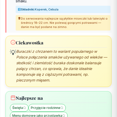
smaku.
Składniki:
Koperek, Cebula
Do serwowania najlepsze są płytkie miseczki lub talerzyki o
średnicy 18–22 cm. Nie polewaj gorącymi potrawami —
danie ma być podane na zimno.
Ciekawostka
💡
Buraczki z chrzanem to wariant popularnego w
Polsce połączenia smaków używanego od wieków —
słodkość i ziemistość buraka doskonale balansuje
palący chrzan, co sprawia, że danie idealnie
komponuje się z cięższymi potrawami, np.
pieczonym mięsem.
Najlepsze na
Święta
Przyjęcie rodzinne
Menu domowe jako przystawka