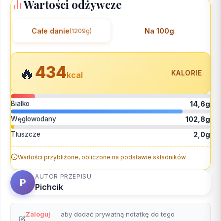
Wartości odżywcze
Całe danie
Na 100g
(1209g)
434
🔥
KALORIE
kcal
Białko
14,6g
Węglowodany
102,8g
Tłuszcze
2,0g
Wartości przybliżone, obliczone na podstawie składników
AUTOR PRZEPISU
P
Pichcik
Zaloguj
aby dodać prywatną notatkę do tego