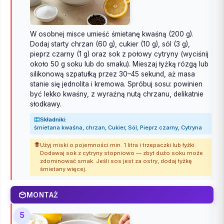
W osobnej misce umieść śmietanę kwaśną (200 g).
Dodaj starty chrzan (60 g), cukier (10 g), sól (3 g),
pieprz czarny (1 g) oraz sok z połowy cytryny (wyciśnij
około 50 g soku lub do smaku). Mieszaj łyżką rózgą lub
silikonową szpatułką przez 30–45 sekund, aż masa
stanie się jednolita i kremowa. Spróbuj sosu: powinien
być lekko kwaśny, z wyraźną nutą chrzanu, delikatnie
słodkawy.
Składniki:
śmietana kwaśna, chrzan, Cukier, Sól, Pieprz czarny, Cytryna
Użyj miski o pojemności min. 1 litra i trzepaczki lub łyżki.
Dodawaj sok z cytryny stopniowo — zbyt dużo soku może
zdominować smak. Jeśli sos jest za ostry, dodaj łyżkę
śmietany więcej.
MONTAŻ
5