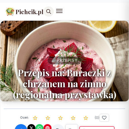
Pichcik.pl
← PRZEPISY
Przepis na: Buraczki z
chrzanem na zimno
(regionalna przystawka)
(
0
)
Oceń: