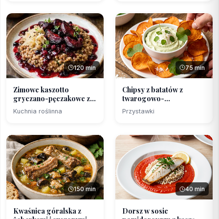
120 min
75 min
Zimowe kaszotto
Chipsy z batatów z
gryczano-pęczakowe z
twarogowo-
piecz...
szczawowym dipem
Kuchnia roślinna
Przystawki
150 min
40 min
Kwaśnica góralska z
Dorsz w sosie