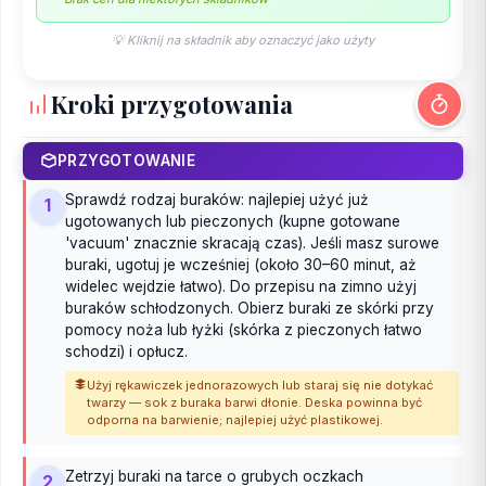
💡 Kliknij na składnik aby oznaczyć jako użyty
Kroki przygotowania
PRZYGOTOWANIE
Sprawdź rodzaj buraków: najlepiej użyć już
1
ugotowanych lub pieczonych (kupne gotowane
'vacuum' znacznie skracają czas). Jeśli masz surowe
buraki, ugotuj je wcześniej (około 30–60 minut, aż
widelec wejdzie łatwo). Do przepisu na zimno użyj
buraków schłodzonych. Obierz buraki ze skórki przy
pomocy noża lub łyżki (skórka z pieczonych łatwo
schodzi) i opłucz.
Użyj rękawiczek jednorazowych lub staraj się nie dotykać
twarzy — sok z buraka barwi dłonie. Deska powinna być
odporna na barwienie; najlepiej użyć plastikowej.
Zetrzyj buraki na tarce o grubych oczkach
2