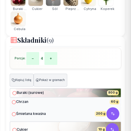
Buraki ...
Cukier
Sól
Pieprz ...
Cytryna
Koperek
Cebula
Składniki
(9)
Porcje:
−
4
+
Kopiuj listę
Pokaż w gramach
g
Buraki (surowe)
800 g
Chrzan
60 g
Śmietana kwaśna
200 g
Cukier
10 g