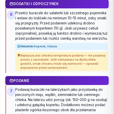
DODATKI I ODPOCZYNEK
Przełóż buraczki do salaterki lub szczelnego pojemnika
6
i wstaw do lodówki na minimum 10–15 minut, żeby smaki
się przegryzły. Przed podaniem udekoruj drobno
posiekanym koperkiem (10 g). Jeśli używasz cebuli
(opcjonalnie), posiekaj ją bardzo drobno i wymieszaj tuż
przed podaniem lub rozłóż cienką warstwą na wierzchu.
Składniki:
Koperek, Cebula
Najlepsza jest chłodna temperatura podania — nie podawaj
prosto z zamrażarki. Jeśli odstawiasz na dłużej (kilka
godzin), smak chrzanu może się wzmocnić — sprawdź
doprawienie przed serwowaniem.
PODANIE
Podawaj buraczki na talerzykach jako przystawkę do
7
pieczonych mięs, wędlin, ziemniaków lub ciemnego
chleba. Na talerzu ułóż porcję (ok. 150–200 g na osobę)
i udekoruj gałązką koperku. Dodatkowo możesz podać
plasterki ogórka kiszonego obok dla przełamania