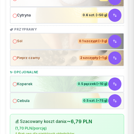
Cytryna
0.6 szt. (~50 g)
🌿 PRZYPRAWY
Sól
0.1 szczypt (~3 g)
Pieprz czarny
2 szczypty (~1 g)
✨ OPCJONALNE
Koperek
0.5 pęczek (~10 g)
Cebula
0.5 szt. (~75 g)
~6,79 PLN
💰 Szacowany koszt dania:
(1,70 PLN/porcję)
* Brak cen dla niektórych składników