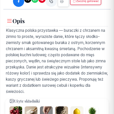
Zacznij gotować
Opis
Klasyczna polska przystawka — buraczki z chrzanem na
zimno to proste, wyraziste danie, które łączy słodko-
ziemisty smak gotowanego buraka z ostrym, korzennym
chrzanem i aksamitną kwaśną śmietaną. Pochodzenie w
polskiej kuchni ludowej; często podawane do mięs
pieczonych, wędlin, na świątecznym stole lub jako zimna
przekąska. Danie jest atrakcyjne wizualnie (intensywny
różowy kolor) i sprawdza się jako dodatek do ziemniaków,
kaszy gryczanej lub świeżego pieczywa. Proponuję też
wariant z dodatkiem surowej cebuli i koperku dla
świeżości.
Użyte składniki