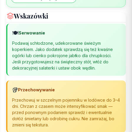
Wskazówki
🍽️
Serwowanie
Podawaj schłodzone, udekorowane świeżym
koperkiem. Jako dodatek sprawdzą się też kwaśne
ogórki lub cienko pokrojone jabłko dla chrupkości.
Jeśli przygotowujesz na świąteczny stół, włóż do
dekoracyjnej salaterki i ustaw obok wędlin.
🥡
Przechowywanie
Przechowuj w szczelnym pojemniku w lodówce do 3–4
dni. Chrzan z czasem może intensyfikować smak —
przed ponownym podaniem sprawdź i ewentualnie
dołóż śmietany lub odrobinę cukru. Nie zamrażaj, bo
zmieni się tekstura.