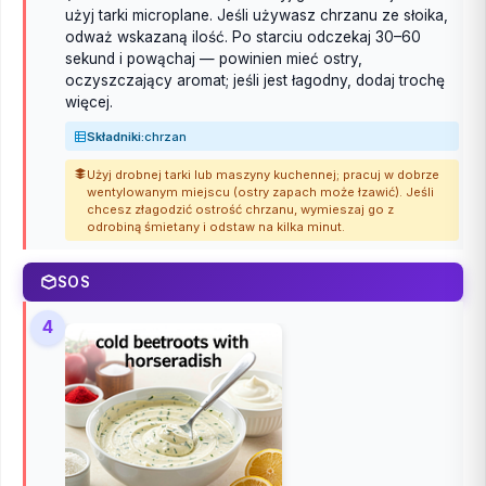
użyj tarki microplane. Jeśli używasz chrzanu ze słoika,
odważ wskazaną ilość. Po starciu odczekaj 30–60
sekund i powąchaj — powinien mieć ostry,
oczyszczający aromat; jeśli jest łagodny, dodaj trochę
więcej.
Składniki:
chrzan
Użyj drobnej tarki lub maszyny kuchennej; pracuj w dobrze
wentylowanym miejscu (ostry zapach może łzawić). Jeśli
chcesz złagodzić ostrość chrzanu, wymieszaj go z
odrobiną śmietany i odstaw na kilka minut.
SOS
4