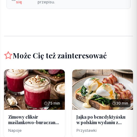
się
przepisu.
Może Cię też zainteresować
75 min
30 min
Zimowy eliksir
Jajka po benedyktyńsku
maślankowo-buraczany
w polskim wydaniu z...
z krem...
Napoje
Przystawki