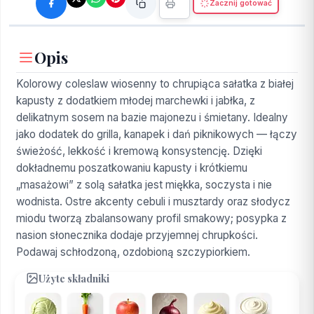
Zacznij gotować
Opis
Kolorowy coleslaw wiosenny to chrupiąca sałatka z białej
kapusty z dodatkiem młodej marchewki i jabłka, z
delikatnym sosem na bazie majonezu i śmietany. Idealny
jako dodatek do grilla, kanapek i dań piknikowych — łączy
świeżość, lekkość i kremową konsystencję. Dzięki
dokładnemu poszatkowaniu kapusty i krótkiemu
„masażowi” z solą sałatka jest miękka, soczysta i nie
wodnista. Ostre akcenty cebuli i musztardy oraz słodycz
miodu tworzą zbalansowany profil smakowy; posypka z
nasion słonecznika dodaje przyjemnej chrupkości.
Podawaj schłodzoną, ozdobioną szczypiorkiem.
Użyte składniki