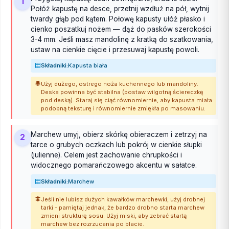
1
Połóż kapustę na desce, przetnij wzdłuż na pół, wytnij
twardy głąb pod kątem. Połowę kapusty ułóż płasko i
cienko poszatkuj nożem — dąż do pasków szerokości
3-4 mm. Jeśli masz mandolinę z kratką do szatkowania,
ustaw na cienkie cięcie i przesuwaj kapustę powoli.
Składniki:
Kapusta biała
Użyj dużego, ostrego noża kuchennego lub mandoliny.
Deska powinna być stabilna (postaw wilgotną ściereczkę
pod deską). Staraj się ciąć równomiernie, aby kapusta miała
podobną teksturę i równomiernie zmiękła po masowaniu.
Marchew umyj, obierz skórkę obieraczem i zetrzyj na
2
tarce o grubych oczkach lub pokrój w cienkie słupki
(julienne). Celem jest zachowanie chrupkości i
widocznego pomarańczowego akcentu w sałatce.
Składniki:
Marchew
Jeśli nie lubisz dużych kawałków marchewki, użyj drobnej
tarki - pamiętaj jednak, że bardzo drobno starta marchew
zmieni strukturę sosu. Użyj miski, aby zebrać startą
marchew bez rozrzucania po blacie.