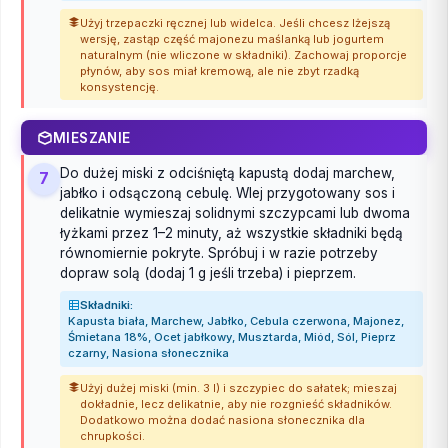
Użyj trzepaczki ręcznej lub widelca. Jeśli chcesz lżejszą
wersję, zastąp część majonezu maślanką lub jogurtem
naturalnym (nie wliczone w składniki). Zachowaj proporcje
płynów, aby sos miał kremową, ale nie zbyt rzadką
konsystencję.
MIESZANIE
Do dużej miski z odciśniętą kapustą dodaj marchew,
7
jabłko i odsączoną cebulę. Wlej przygotowany sos i
delikatnie wymieszaj solidnymi szczypcami lub dwoma
łyżkami przez 1–2 minuty, aż wszystkie składniki będą
równomiernie pokryte. Spróbuj i w razie potrzeby
dopraw solą (dodaj 1 g jeśli trzeba) i pieprzem.
Składniki:
Kapusta biała, Marchew, Jabłko, Cebula czerwona, Majonez,
Śmietana 18%, Ocet jabłkowy, Musztarda, Miód, Sól, Pieprz
czarny, Nasiona słonecznika
Użyj dużej miski (min. 3 l) i szczypiec do sałatek; mieszaj
dokładnie, lecz delikatnie, aby nie rozgnieść składników.
Dodatkowo można dodać nasiona słonecznika dla
chrupkości.