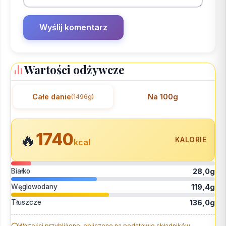
Wartości odżywcze
Całe danie
Na 100g
(1496g)
1740
🔥
KALORIE
kcal
Białko
28,0g
Węglowodany
119,4g
Tłuszcze
136,0g
Wartości przybliżone, obliczone na podstawie składników