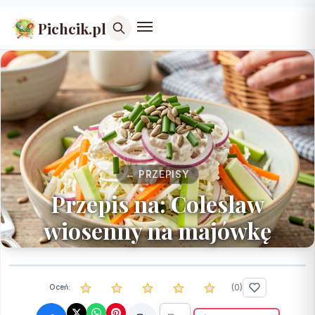
Pichcik.pl
← PRZEPISY
Przepis na: Coleslaw
wiosenny na majówkę
(
0
)
Oceń: