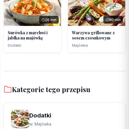
20 min
90 min
Surówka z marchwi i
Warzywa grillowane z
jabłka na majówkę
sosem czosnkowym
Dodatki
Majówka
Kategorie tego przepisu
Dodatki
w: Majówka