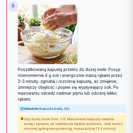
5
Poszatkowaną kapustę przełóż do dużej miski. Posyp
równomiernie 4 g soli i energicznie masuj rękami przez
2–3 minuty: zgniataj i rozcieraj kapustę, aż zmięknie,
zmniejszy objętość i pojawi się wypływający sok. Po
masowaniu odcedź nadmiar płynu lub odciśnij lekko
rękami.
Składniki:
Kapusta biała, Sól
Użyj dużej miski (min. 3 l). Masowanie kapusty uwalnia
wodę i sprawia, że sałatka nie będzie wodnista. Jeśli wolisz
mocniej jędrną konsystencję, masuj krócej (1-2 minuty).