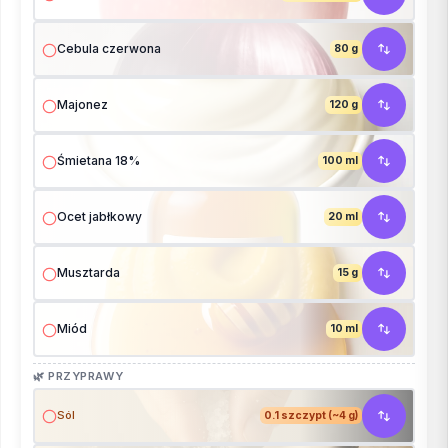
Cebula czerwona
80 g
Majonez
120 g
Śmietana 18%
100 ml
Ocet jabłkowy
20 ml
Musztarda
15 g
Miód
10 ml
🌿 PRZYPRAWY
Sól
0.1 szczypt (~4 g)