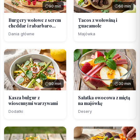
90 min
60 min
Burgery wołowe z serem
Tacos z wołowiną i
cheddar i rabarbaro...
guacamole
Dania główne
Majówka
90 min
30 min
Kasza bulgur z
Sałatka owocowa z miętą
wiosennymi warzywami
na majówkę
Dodatki
Desery