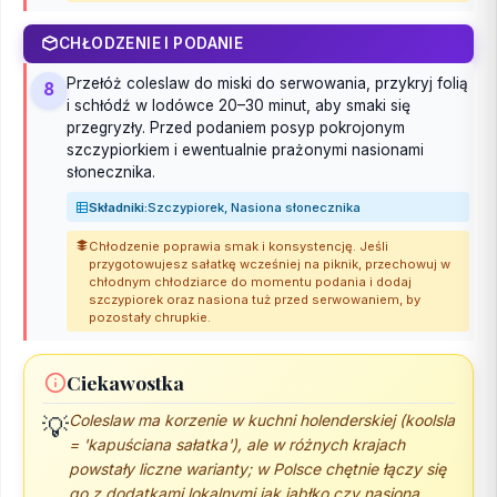
CHŁODZENIE I PODANIE
Przełóż coleslaw do miski do serwowania, przykryj folią
8
i schłódź w lodówce 20–30 minut, aby smaki się
przegryzły. Przed podaniem posyp pokrojonym
szczypiorkiem i ewentualnie prażonymi nasionami
słonecznika.
Składniki:
Szczypiorek, Nasiona słonecznika
Chłodzenie poprawia smak i konsystencję. Jeśli
przygotowujesz sałatkę wcześniej na piknik, przechowuj w
chłodnym chłodziarce do momentu podania i dodaj
szczypiorek oraz nasiona tuż przed serwowaniem, by
pozostały chrupkie.
Ciekawostka
Coleslaw ma korzenie w kuchni holenderskiej (koolsla
💡
= 'kapuściana sałatka'), ale w różnych krajach
powstały liczne warianty; w Polsce chętnie łączy się
go z dodatkami lokalnymi jak jabłko czy nasiona.