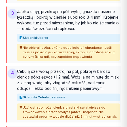
Jabłko umyj, przekrój na pół, wytnij gniazdo nasienne
3
łyżeczką i pokrój w cienkie słupki (ok. 3-4 mm). Krojenie
wykonaj tuż przed mieszaniem, by jabłko nie ściemniało
— doda świeżości i chrupkości.
Składniki:
Jabłko
Nie obieraj jabłka, skórka doda koloru i chrupkości. Jeśli
musisz pokroić jabłko wcześniej, skrop je odrobiną soku z
cytryny (kilka ml), aby zapobiec brązowieniu.
Cebulę czerwoną przekrój na pół, pokrój w bardzo
4
cienkie półksiężyce (1-2 mm). Włóż ją na minutę do miski
z zimną wodą, aby złagodzić ostrość, następnie
odsącz i lekko odciśnij ręcznikiem papierowym.
Składniki:
Cebula czerwona
Użyj ostrego noża, cienkie plasterki są łatwiejsze do
zrównoważenia przez słodycz jabłka i majonez. Nie
zostawiaj cebuli w wodzie dłużej niż 5 minut — straci smak.