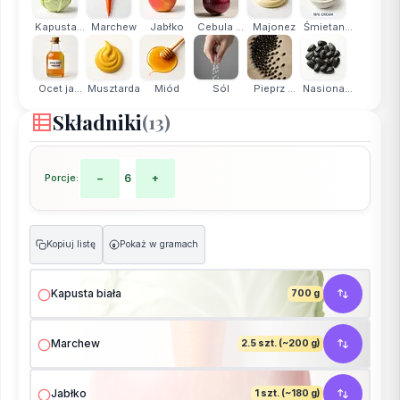
Kapusta...
Marchew
Jabłko
Cebula ...
Majonez
Śmietan...
Ocet ja...
Musztarda
Miód
Sól
Pieprz ...
Nasiona...
Składniki
(13)
Porcje:
−
6
+
Kopiuj listę
Pokaż w gramach
g
Kapusta biała
700 g
Marchew
2.5 szt. (~200 g)
Jabłko
1 szt. (~180 g)