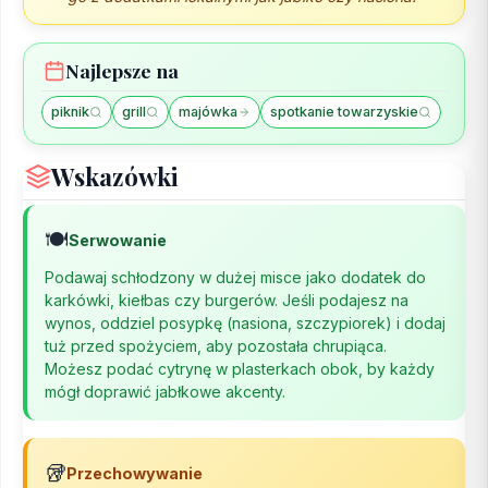
Najlepsze na
piknik
grill
majówka
spotkanie towarzyskie
Wskazówki
🍽️
Serwowanie
Podawaj schłodzony w dużej misce jako dodatek do
karkówki, kiełbas czy burgerów. Jeśli podajesz na
wynos, oddziel posypkę (nasiona, szczypiorek) i dodaj
tuż przed spożyciem, aby pozostała chrupiąca.
Możesz podać cytrynę w plasterkach obok, by każdy
mógł doprawić jabłkowe akcenty.
🥡
Przechowywanie