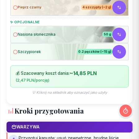
Pieprz czarny
4 szczypty (~2 g)
✨ OPCJONALNE
Nasiona słonecznika
50 g
Szczypiorek
0.2 pęczków (~15 g)
~14,85 PLN
💰 Szacowany koszt dania:
(2,47 PLN/porcję)
💡 Kliknij na składnik aby oznaczyć jako użyty
Kroki przygotowania
WARZYWA
Przygotuj kapustę: usuń zewnętrzne, brudne liście.