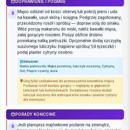
DOPRAWIENIE I PODANIE
Mięso oddziel od kości: oberwij lub pokrój piersi i uda
8
na kawałki, usuń skórę i ścięgna. Podgrzej zagotowany,
przecedzony rosół i spróbuj — dopraw solą do smaku.
Włóż porcję makaronu do miski, nałóż kawałki mięsa,
zalej gorącym rosołem. Posyp obficie drobno
posiekaną natką pietruszki. Opcjonalnie dodaj szczyptę
suszonego lubczyku (najpierw spróbuj 1/4 łyżeczki) i
podaj plaster cytryny osobno.
Składniki:
Natka pietruszki, Mąka pszenna, lubczyk suszony, Cytryna,
Sól, Pieprz czarny, kura
Użyj łyżki cedzakowej do przenoszenia kawałków mięsa.
Podawaj rosół bardzo gorący — najlepiej w głębokich
talerzach lub bulionówkach. Dodatkowo można dodać
lubczyk suszony dla wzbogacenia smaku i plaster cytryny
dla świeżości.
PORADY KOŃCOWE
Jeśli planujesz majówkowe podanie na zewnątrz,
9