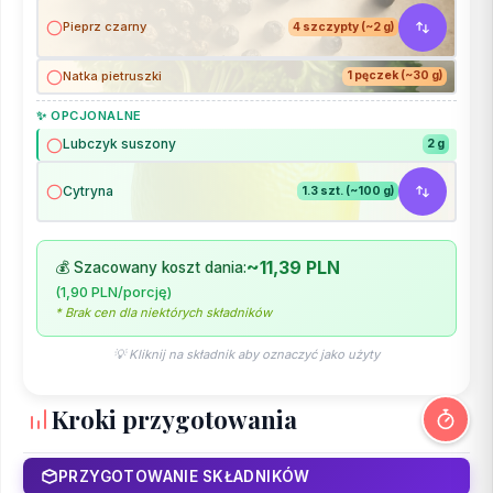
Pieprz czarny
4 szczypty (~2 g)
Natka pietruszki
1 pęczek (~30 g)
✨ OPCJONALNE
Lubczyk suszony
2 g
Cytryna
1.3 szt. (~100 g)
~11,39 PLN
💰 Szacowany koszt dania:
(1,90 PLN/porcję)
* Brak cen dla niektórych składników
💡 Kliknij na składnik aby oznaczyć jako użyty
Kroki przygotowania
PRZYGOTOWANIE SKŁADNIKÓW