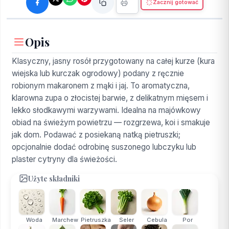
Zacznij gotować
Opis
Klasyczny, jasny rosół przygotowany na całej kurze (kura
wiejska lub kurczak ogrodowy) podany z ręcznie
robionym makaronem z mąki i jaj. To aromatyczna,
klarowna zupa o złocistej barwie, z delikatnym mięsem i
lekko słodkawymi warzywami. Idealna na majówkowy
obiad na świeżym powietrzu — rozgrzewa, koi i smakuje
jak dom. Podawać z posiekaną natką pietruszki;
opcjonalnie dodać odrobinę suszonego lubczyku lub
plaster cytryny dla świeżości.
Użyte składniki
Woda
Marchew
Pietruszka
Seler
Cebula
Por