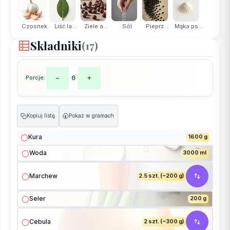
Czosnek
Liść la...
Ziele a...
Sól
Pieprz ...
Mąka ps...
Składniki
(17)
Porcje:
−
6
+
Kopiuj listę
Pokaż w gramach
g
Kura
1600 g
Woda
3000 ml
Marchew
2.5 szt. (~200 g)
Seler
200 g
Cebula
2 szt. (~300 g)