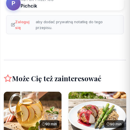
P
Pichcik
Zaloguj
aby dodać prywatną notatkę do tego
się
przepisu.
Może Cię też zainteresować
90 min
90 min