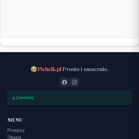
Pichcik.pl
Prosto i smacznie.
Zainstaluj
MENU
Przepisy
Okazje