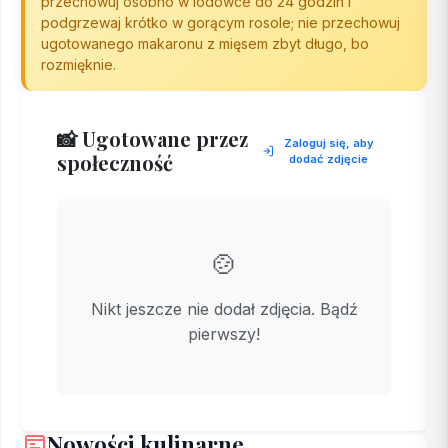
przechowuj osobno w lodówce do 24 godzin i
podgrzewaj krótko w gorącym rosole; nie przechowuj
ugotowanego makaronu z mięsem zbyt długo, bo
rozmięknie.
📸 Ugotowane przez
Zaloguj się, aby
społeczność
dodać zdjęcie
🍲
Nikt jeszcze nie dodał zdjęcia. Bądź
pierwszy!
Nowości kulinarne