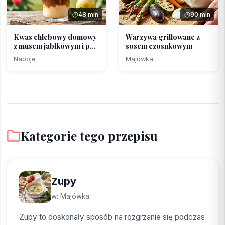
48 min
90 min
Kwas chlebowy domowy
Warzywa grillowane z
z musem jabłkowym i p...
sosem czosnkowym
Napoje
Majówka
Kategorie tego przepisu
Zupy
w: Majówka
Zupy to doskonały sposób na rozgrzanie się podczas