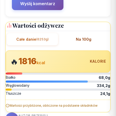
Wartości odżywcze
Całe danie
Na 100g
(6253g)
1816
🔥
KALORIE
kcal
Białko
68,0g
Węglowodany
334,2g
Tłuszcze
24,1g
Wartości przybliżone, obliczone na podstawie składników
AUTOR PRZEPISU