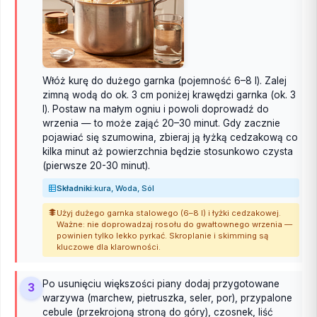
Włóż kurę do dużego garnka (pojemność 6–8 l). Zalej
zimną wodą do ok. 3 cm poniżej krawędzi garnka (ok. 3
l). Postaw na małym ogniu i powoli doprowadź do
wrzenia — to może zająć 20–30 minut. Gdy zacznie
pojawiać się szumowina, zbieraj ją łyżką cedzakową co
kilka minut aż powierzchnia będzie stosunkowo czysta
(pierwsze 20-30 minut).
Składniki:
kura, Woda, Sól
Użyj dużego garnka stalowego (6–8 l) i łyżki cedzakowej.
Ważne: nie doprowadzaj rosołu do gwałtownego wrzenia —
powinien tylko lekko pyrkać. Skroplanie i skimming są
kluczowe dla klarowności.
Po usunięciu większości piany dodaj przygotowane
3
warzywa (marchew, pietruszka, seler, por), przypalone
cebule (przekrojoną stroną do góry), czosnek, liść