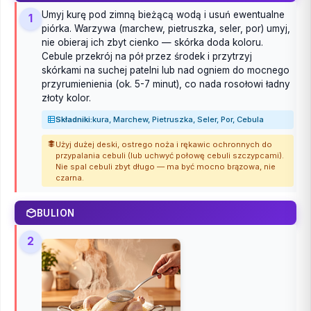
Umyj kurę pod zimną bieżącą wodą i usuń ewentualne
1
piórka. Warzywa (marchew, pietruszka, seler, por) umyj,
nie obieraj ich zbyt cienko — skórka doda koloru.
Cebule przekrój na pół przez środek i przytrzyj
skórkami na suchej patelni lub nad ogniem do mocnego
przyrumienienia (ok. 5-7 minut), co nada rosołowi ładny
złoty kolor.
Składniki:
kura, Marchew, Pietruszka, Seler, Por, Cebula
Użyj dużej deski, ostrego noża i rękawic ochronnych do
przypalania cebuli (lub uchwyć połowę cebuli szczypcami).
Nie spal cebuli zbyt długo — ma być mocno brązowa, nie
czarna.
BULION
2