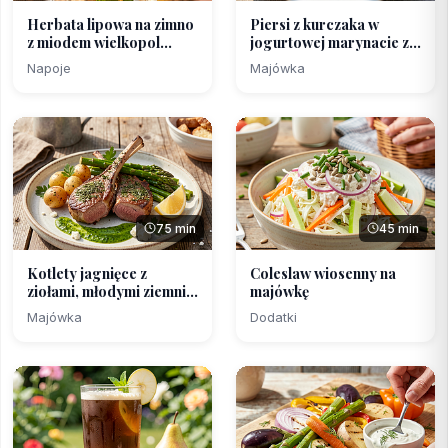
Herbata lipowa na zimno
Piersi z kurczaka w
z miodem wielkopol...
jogurtowej marynacie z...
Napoje
Majówka
75 min
45 min
Kotlety jagnięce z
Coleslaw wiosenny na
ziołami, młodymi ziemni...
majówkę
Majówka
Dodatki