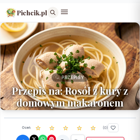
Pichcik.pl
← PRZEPISY
Przepis na: Rosół z kury z
domowym makaronem
(
0
)
Oceń: