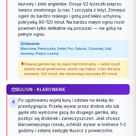
laurowy i ziele angielskie. Dosyp 1/2 łyżeczki pieprzu
świeżo zmielonego (u nas: 1 szczypta z listy). Zmniejsz
ogień do bardzo niskiego i gotuj pod lekko uchyloną
pokrywką 90–120 minut. Na bardzo małym ogniu rosół
powinien tylko delikatnie się poruszać — nie gotuj na
pełnym ogniu.
Składniki:
Marchew, Pietruszka, Seler, Por, Cebula, Czosnek, Liść
laurowy, Pieprz czarny
Stawiaj garnek tak, by ogień był minimalny — jeżeli rosół
będzie wrzał gwałtownie, stanie się mętny. Czas dla kury
wiejskiej: 120 minut; dla młodszego kurczaka 90 minut.
BULION - KLAROWANIE
Po ugotowaniu wyjmij kurę i odstaw na deskę do
4
przestygnięcia. Przelej wywar przez drobne sito lub
gęste sito wyłożone gazą do drugiego garnka, aby
pozbyć się drobinek i zanieczyszczeń. Jeśli chcesz
klarowniejszego rosołu, schłódź wywar w lodówce 1–2
godziny i zdejmij zastygły tłuszcz z powierzchni.