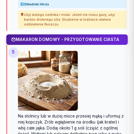
Składniki:
Woda
Użyj dużego cednika i miski. Jeżeli nie masz gazy, użyj
bardzo drobnego sita. Studzenie w lodówce ułatwia
oddzielenie tłuszczu.
MAKARON DOMOWY - PRZYGOTOWANIE CIASTA
5
Na stolnicy lub w dużej misce przesiej mąkę i uformuj z
niej kopczyk. Zrób wgłębienie na środku (jak krater) i
wbij całe jajka. Dodaj około 1 g soli (część z ogólnej
ilości). Widłami lub palcami delikatnie łącz jajka z mąką