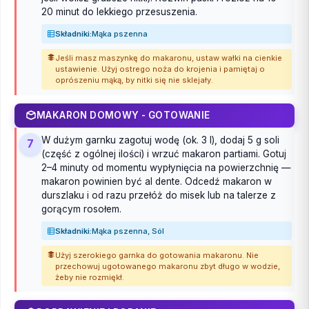
20 minut do lekkiego przesuszenia.
Składniki:
Mąka pszenna
Jeśli masz maszynkę do makaronu, ustaw wałki na cienkie
ustawienie. Użyj ostrego noża do krojenia i pamiętaj o
oprószeniu mąką, by nitki się nie sklejały.
MAKARON DOMOWY - GOTOWANIE
W dużym garnku zagotuj wodę (ok. 3 l), dodaj 5 g soli
7
(część z ogólnej ilości) i wrzuć makaron partiami. Gotuj
2–4 minuty od momentu wypłynięcia na powierzchnię —
makaron powinien być al dente. Odcedź makaron w
durszlaku i od razu przełóż do misek lub na talerze z
gorącym rosołem.
Składniki:
Mąka pszenna, Sól
Użyj szerokiego garnka do gotowania makaronu. Nie
przechowuj ugotowanego makaronu zbyt długo w wodzie,
żeby nie rozmiękł.