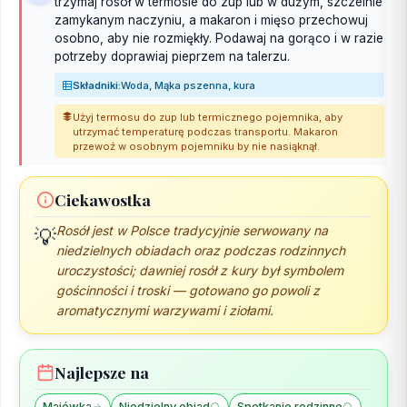
trzymaj rosół w termosie do zup lub w dużym, szczelnie
zamykanym naczyniu, a makaron i mięso przechowuj
osobno, aby nie rozmiękły. Podawaj na gorąco i w razie
potrzeby doprawiaj pieprzem na talerzu.
Składniki:
Woda, Mąka pszenna, kura
Użyj termosu do zup lub termicznego pojemnika, aby
utrzymać temperaturę podczas transportu. Makaron
przewoź w osobnym pojemniku by nie nasiąknął.
Ciekawostka
Rosół jest w Polsce tradycyjnie serwowany na
💡
niedzielnych obiadach oraz podczas rodzinnych
uroczystości; dawniej rosół z kury był symbolem
gościnności i troski — gotowano go powoli z
aromatycznymi warzywami i ziołami.
Najlepsze na
Majówka
Niedzielny obiad
Spotkanie rodzinne