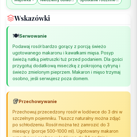
Wskazówki
🍽️
Serwowanie
Podawaj rosół bardzo gorący z porcją świeżo
ugotowanego makaronu i kawałkami mięsa. Posyp
świeżą natką pietruszki tuż przed podaniem. Dla gości
przygotuj dodatkową miseczkę z pokrojoną cytryną i
świeżo zmielonym pieprzem. Makaron i mięso trzymaj
osobno, jeśli serwujesz poza domem.
🥡
Przechowywanie
Przechowuj przecedzony rosół w lodówce do 3 dni w
szczelnym pojemniku. Tłuszcz naturalny można zdjąć
po schłodzeniu. Rosół można też zamrozić do 3
miesięcy (porcje 500–1000 ml). Ugotowany makaron