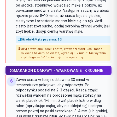
od środka, stopniowo wciągając mąkę z boków, aż
powstanie nierówne ciasto. Następnie zacznij wyrabiać
ręcznie przez 8–10 minut, aż ciasto będzie gładkie,
elastyczne i przestanie mocno kleić się do rąk. Jeśli
ciasto jest zbyt suche, dodaj odrobinę zimnej wody; jeśli
zbyt lepkie, dosyp cienką warstwę mąki.
Składniki:
Mąka pszenna, Sól
Użyj drewnianej deski i ostrej krawędzi dłoni. Jeśli masz
mikser z hakiem do ciasta, wyrabiaj 5-7 minut. Nie wyrabiaj
zbyt długo — 8–10 minut ręcznie wystarczy.
MAKARON DOMOWY - WAŁKOWANIE I KROJENIE
Zawiń ciasto w folię i odstaw na 30 minut w
6
temperaturze pokojowej aby odpoczęło. Po
odpoczynku podziel na 2-3 części. Każdą część
rozwałkuj wałkiem na oprószonej mąką stolnicy na
cienki placek ok. 1–2 mm. Zwiń placek luźno w długi
rulon (opryskując mąką, aby nie sklejał się) i ostrym
nożem pokrój na paski szerokości 3–4 mm (lub grubiej,
jeśli wolisz grubsze nitki). Rozwiń paski i rozłóż na 10–