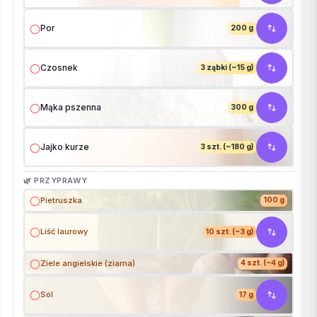
Por
200 g
Czosnek
3 ząbki (~15 g)
Mąka pszenna
300 g
Jajko kurze
3 szt. (~180 g)
🌿 PRZYPRAWY
Pietruszka
100 g
Liść laurowy
10 szt. (~3 g)
Ziele angielskie (ziarna)
4 szt. (~4 g)
Sól
17 g