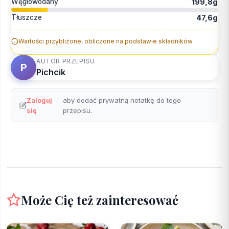
Węglowodany
199,8g
Tłuszcze
47,6g
Wartości przybliżone, obliczone na podstawie składników
AUTOR PRZEPISU
P
Pichcik
Zaloguj
aby dodać prywatną notatkę do tego
się
przepisu.
Może Cię też zainteresować