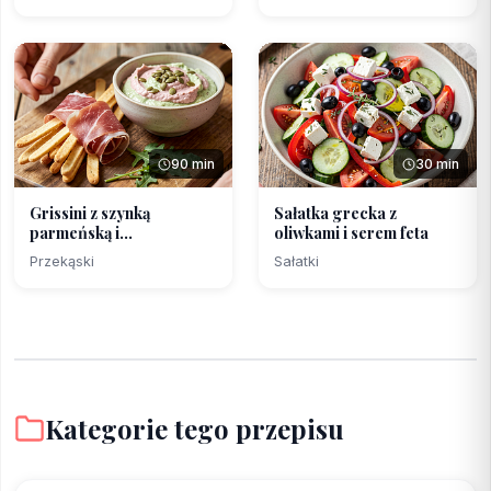
90 min
30 min
Grissini z szynką
Sałatka grecka z
parmeńską i
oliwkami i serem feta
rabarbarowo-...
Przekąski
Sałatki
Kategorie tego przepisu