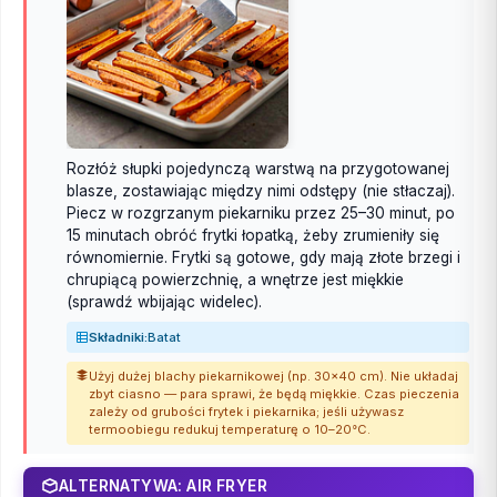
Rozłóż słupki pojedynczą warstwą na przygotowanej
blasze, zostawiając między nimi odstępy (nie stłaczaj).
Piecz w rozgrzanym piekarniku przez 25–30 minut, po
15 minutach obróć frytki łopatką, żeby zrumieniły się
równomiernie. Frytki są gotowe, gdy mają złote brzegi i
chrupiącą powierzchnię, a wnętrze jest miękkie
(sprawdź wbijając widelec).
Składniki:
Batat
Użyj dużej blachy piekarnikowej (np. 30x40 cm). Nie układaj
zbyt ciasno — para sprawi, że będą miękkie. Czas pieczenia
zależy od grubości frytek i piekarnika; jeśli używasz
termoobiegu redukuj temperaturę o 10–20°C.
ALTERNATYWA: AIR FRYER