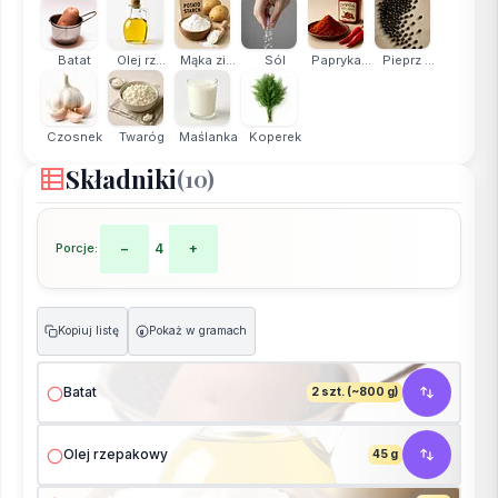
Batat
Olej rz...
Mąka zi...
Sól
Papryka...
Pieprz ...
Czosnek
Twaróg
Maślanka
Koperek
Składniki
(10)
Porcje:
−
4
+
Kopiuj listę
Pokaż w gramach
g
Batat
2 szt. (~800 g)
Olej rzepakowy
45 g