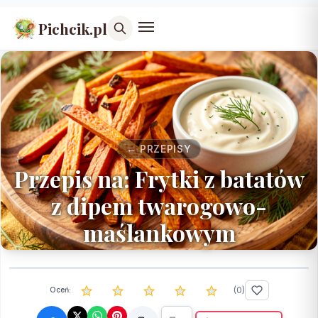
Pichcik.pl
← PRZEPISY
Przepis na: Frytki z batatów
z dipem twarogowo-
maślankowym
(
0
)
Oceń: