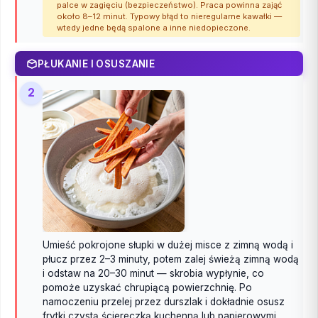
palce w zagięciu (bezpieczeństwo). Praca powinna zająć
około 8–12 minut. Typowy błąd to nieregularne kawałki —
wtedy jedne będą spalone a inne niedopieczone.
PŁUKANIE I OSUSZANIE
2
Umieść pokrojone słupki w dużej misce z zimną wodą i
płucz przez 2–3 minuty, potem zalej świeżą zimną wodą
i odstaw na 20–30 minut — skrobia wypłynie, co
pomoże uzyskać chrupiącą powierzchnię. Po
namoczeniu przelej przez durszlak i dokładnie osusz
frytki czystą ściereczką kuchenną lub papierowymi