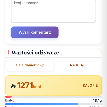
Wartości odżywcze
Całe danie
Na 100g
(1212g)
1271
🔥
KALORIE
kcal
Białko
18,1g