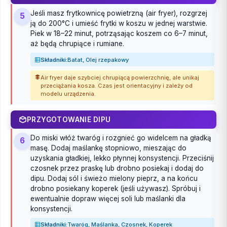
Jeśli masz frytkownicę powietrzną (air fryer), rozgrzej
5
ją do 200°C i umieść frytki w koszu w jednej warstwie.
Piek w 18–22 minut, potrząsając koszem co 6–7 minut,
aż będą chrupiące i rumiane.
Składniki:
Batat, Olej rzepakowy
Air fryer daje szybciej chrupiącą powierzchnię, ale unikaj
przeciążania kosza. Czas jest orientacyjny i zależy od
modelu urządzenia.
PRZYGOTOWANIE DIPU
Do miski włóż twaróg i rozgnieć go widelcem na gładką
6
masę. Dodaj maślankę stopniowo, mieszając do
uzyskania gładkiej, lekko płynnej konsystencji. Przeciśnij
czosnek przez praskę lub drobno posiekaj i dodaj do
dipu. Dodaj sól i świeżo mielony pieprz, a na końcu
drobno posiekany koperek (jeśli używasz). Spróbuj i
ewentualnie dopraw więcej soli lub maślanki dla
konsystencji.
Składniki:
Twaróg, Maślanka, Czosnek, Koperek