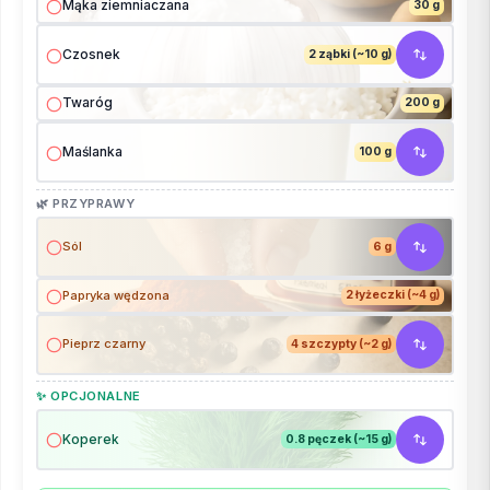
Mąka ziemniaczana
30 g
Czosnek
2 ząbki (~10 g)
Twaróg
200 g
Maślanka
100 g
🌿 PRZYPRAWY
Sól
6 g
Papryka wędzona
2 łyżeczki (~4 g)
Pieprz czarny
4 szczypty (~2 g)
✨ OPCJONALNE
Koperek
0.8 pęczek (~15 g)