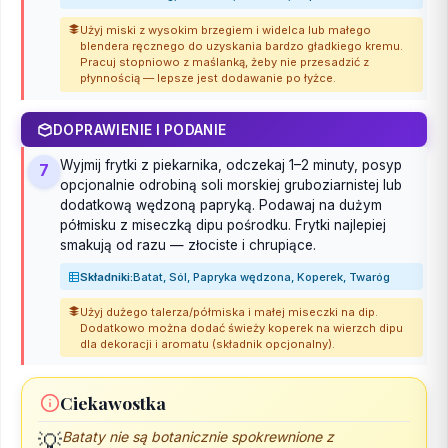
Użyj miski z wysokim brzegiem i widelca lub małego
blendera ręcznego do uzyskania bardzo gładkiego kremu.
Pracuj stopniowo z maślanką, żeby nie przesadzić z
płynnością — lepsze jest dodawanie po łyżce.
DOPRAWIENIE I PODANIE
Wyjmij frytki z piekarnika, odczekaj 1–2 minuty, posyp
7
opcjonalnie odrobiną soli morskiej gruboziarnistej lub
dodatkową wędzoną papryką. Podawaj na dużym
półmisku z miseczką dipu pośrodku. Frytki najlepiej
smakują od razu — złociste i chrupiące.
Składniki:
Batat, Sól, Papryka wędzona, Koperek, Twaróg
Użyj dużego talerza/półmiska i małej miseczki na dip.
Dodatkowo można dodać świeży koperek na wierzch dipu
dla dekoracji i aromatu (składnik opcjonalny).
Ciekawostka
Bataty nie są botanicznie spokrewnione z
💡