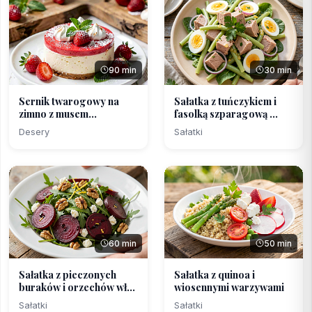
90 min
30 min
Sernik twarogowy na
Sałatka z tuńczykiem i
zimno z musem
fasolką szparagową ...
truskawk...
Desery
Sałatki
60 min
50 min
Sałatka z pieczonych
Sałatka z quinoa i
buraków i orzechów wł...
wiosennymi warzywami
Sałatki
Sałatki