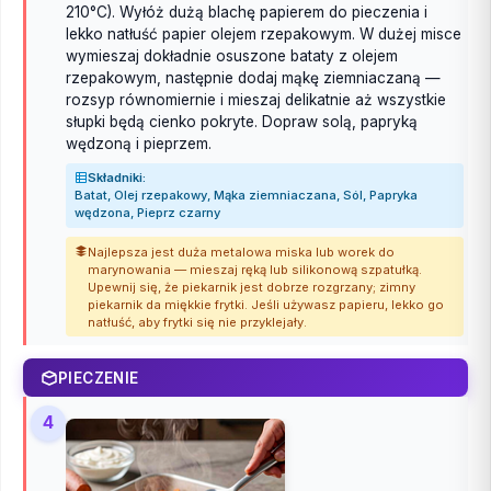
210°C). Wyłóż dużą blachę papierem do pieczenia i
lekko natłuść papier olejem rzepakowym. W dużej misce
wymieszaj dokładnie osuszone bataty z olejem
rzepakowym, następnie dodaj mąkę ziemniaczaną —
rozsyp równomiernie i mieszaj delikatnie aż wszystkie
słupki będą cienko pokryte. Dopraw solą, papryką
wędzoną i pieprzem.
Składniki:
Batat, Olej rzepakowy, Mąka ziemniaczana, Sól, Papryka
wędzona, Pieprz czarny
Najlepsza jest duża metalowa miska lub worek do
marynowania — mieszaj ręką lub silikonową szpatułką.
Upewnij się, że piekarnik jest dobrze rozgrzany; zimny
piekarnik da miękkie frytki. Jeśli używasz papieru, lekko go
natłuść, aby frytki się nie przyklejały.
PIECZENIE
4