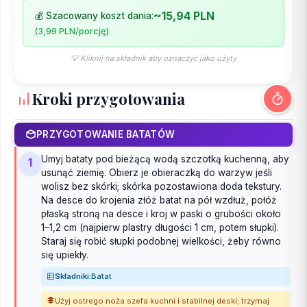
~15,94 PLN
💰 Szacowany koszt dania:
(3,99 PLN/porcję)
💡 Kliknij na składnik aby oznaczyć jako użyty
Kroki przygotowania
PRZYGOTOWANIE BATATÓW
Umyj bataty pod bieżącą wodą szczotką kuchenną, aby
1
usunąć ziemię. Obierz je obieraczką do warzyw jeśli
wolisz bez skórki; skórka pozostawiona doda tekstury.
Na desce do krojenia złóż batat na pół wzdłuż, połóż
płaską stroną na desce i kroj w paski o grubości około
1–1,2 cm (najpierw plastry długości 1 cm, potem słupki).
Staraj się robić słupki podobnej wielkości, żeby równo
się upiekły.
Składniki:
Batat
Użyj ostrego noża szefa kuchni i stabilnej deski; trzymaj