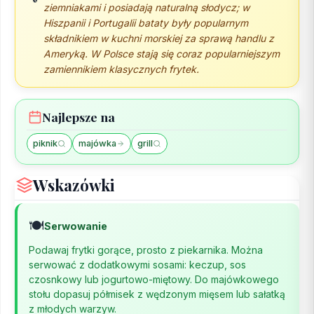
ziemniakami i posiadają naturalną słodycz; w
Hiszpanii i Portugalii bataty były popularnym
składnikiem w kuchni morskiej za sprawą handlu z
Ameryką. W Polsce stają się coraz popularniejszym
zamiennikiem klasycznych frytek.
Najlepsze na
piknik
majówka
grill
Wskazówki
🍽️
Serwowanie
Podawaj frytki gorące, prosto z piekarnika. Można
serwować z dodatkowymi sosami: keczup, sos
czosnkowy lub jogurtowo-miętowy. Do majówkowego
stołu dopasuj półmisek z wędzonym mięsem lub sałatką
z młodych warzyw.