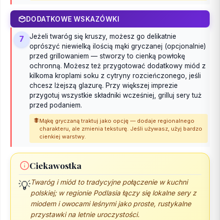
DODATKOWE WSKAZÓWKI
Jeżeli twaróg się kruszy, możesz go delikatnie
7
oprószyć niewielką ilością mąki gryczanej (opcjonalnie)
przed grillowaniem — stworzy to cienką powłokę
ochronną. Możesz też przygotować dodatkowy miód z
kilkoma kroplami soku z cytryny rozcieńczonego, jeśli
chcesz lżejszą glazurę. Przy większej imprezie
przygotuj wszystkie składniki wcześniej, grilluj sery tuż
przed podaniem.
Mąkę gryczaną traktuj jako opcję — dodaje regionalnego
charakteru, ale zmienia teksturę. Jeśli używasz, użyj bardzo
cienkiej warstwy.
Ciekawostka
Twaróg i miód to tradycyjne połączenie w kuchni
💡
polskiej; w regionie Podlasia łączy się lokalne sery z
miodem i owocami leśnymi jako proste, rustykalne
przystawki na letnie uroczystości.