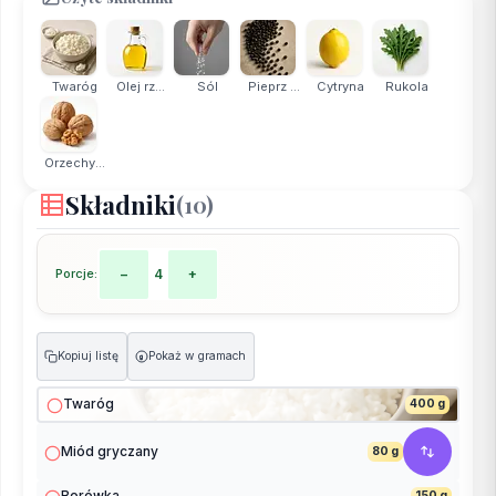
Twaróg
Olej rz...
Sól
Pieprz ...
Cytryna
Rukola
Orzechy...
Składniki
(10)
Porcje:
−
4
+
Kopiuj listę
Pokaż w gramach
g
Twaróg
400 g
Miód gryczany
80 g
Borówka
150 g