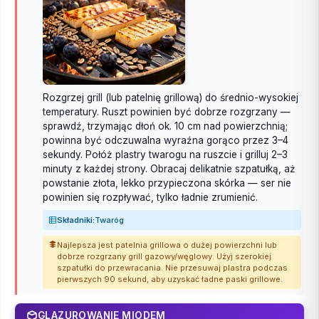
Rozgrzej grill (lub patelnię grillową) do średnio-wysokiej
temperatury. Ruszt powinien być dobrze rozgrzany —
sprawdź, trzymając dłoń ok. 10 cm nad powierzchnią;
powinna być odczuwalna wyraźna gorąco przez 3–4
sekundy. Połóż plastry twarogu na ruszcie i grilluj 2–3
minuty z każdej strony. Obracaj delikatnie szpatułką, aż
powstanie złota, lekko przypieczona skórka — ser nie
powinien się rozpływać, tylko ładnie zrumienić.
Składniki:
Twaróg
Najlepsza jest patelnia grillowa o dużej powierzchni lub
dobrze rozgrzany grill gazowy/węglowy. Użyj szerokiej
szpatułki do przewracania. Nie przesuwaj plastra podczas
pierwszych 90 sekund, aby uzyskać ładne paski grillowe.
GLAZUROWANIE MIODEM