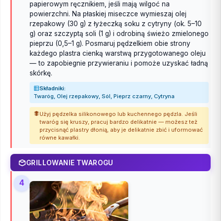
papierowym ręcznikiem, jeśli mają wilgoć na
powierzchni. Na płaskiej miseczce wymieszaj olej
rzepakowy (30 g) z łyżeczką soku z cytryny (ok. 5–10
g) oraz szczyptą soli (1 g) i odrobiną świeżo zmielonego
pieprzu (0,5–1 g). Posmaruj pędzelkiem obie strony
każdego plastra cienką warstwą przygotowanego oleju
— to zapobiegnie przywieraniu i pomoże uzyskać ładną
skórkę.
Składniki:
Twaróg, Olej rzepakowy, Sól, Pieprz czarny, Cytryna
Użyj pędzelka silikonowego lub kuchennego pędzla. Jeśli
twaróg się kruszy, pracuj bardzo delikatnie — możesz też
przycisnąć plastry dłonią, aby je delikatnie zbić i uformować
równe kawałki.
GRILLOWANIE TWAROGU
4