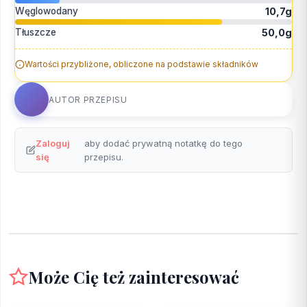
Węglowodany
10,7g
Tłuszcze
50,0g
Wartości przybliżone, obliczone na podstawie składników
AUTOR PRZEPISU
Zaloguj
aby dodać prywatną notatkę do tego
się
przepisu.
Może Cię też zainteresować