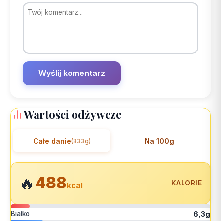
Wartości odżywcze
Całe danie
Na 100g
(833g)
488
🔥
KALORIE
kcal
Białko
6,3g