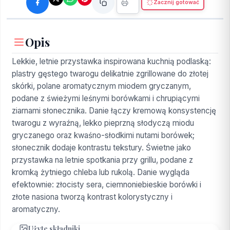
Zacznij gotować
Opis
Lekkie, letnie przystawka inspirowana kuchnią podlaską:
plastry gęstego twarogu delikatnie zgrillowane do złotej
skórki, polane aromatycznym miodem gryczanym,
podane z świeżymi leśnymi borówkami i chrupiącymi
ziarnami słonecznika. Danie łączy kremową konsystencję
twarogu z wyraźną, lekko pieprzną słodyczą miodu
gryczanego oraz kwaśno-słodkimi nutami borówek;
słonecznik dodaje kontrastu tekstury. Świetne jako
przystawka na letnie spotkania przy grillu, podane z
kromką żytniego chleba lub rukolą. Danie wygląda
efektownie: złocisty sera, ciemnoniebieskie borówki i
złote nasiona tworzą kontrast kolorystyczny i
aromatyczny.
Użyte składniki