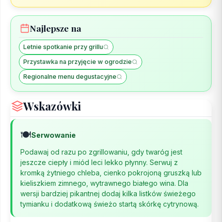
Najlepsze na
Letnie spotkanie przy grillu
Przystawka na przyjęcie w ogrodzie
Regionalne menu degustacyjne
Wskazówki
🍽️
Serwowanie
Podawaj od razu po zgrillowaniu, gdy twaróg jest
jeszcze ciepły i miód leci lekko płynny. Serwuj z
kromką żytniego chleba, cienko pokrojoną gruszką lub
kieliszkiem zimnego, wytrawnego białego wina. Dla
wersji bardziej pikantnej dodaj kilka listków świeżego
tymianku i dodatkową świeżo startą skórkę cytrynową.