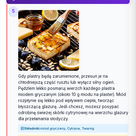
5
Gdy plastry będą zarumienione, przesuń je na
chłodniejszą część rusztu lub wyłącz silny ogień.
Pędzlem lekko posmaruj wierzch każdego plastra
miodem gryczanym (około 10 g miodu na plaster). Miód
rozpłynie się lekko pod wpływem ciepła, tworząc
błyszczącą glazurę. Jeśli chcesz, możesz posypać
odrobinę świeżej skórki cytrynowej na wierzchu glazury
dla przełamania słodyczy.
Składniki:
miód gryczany, Cytryna, Twaróg