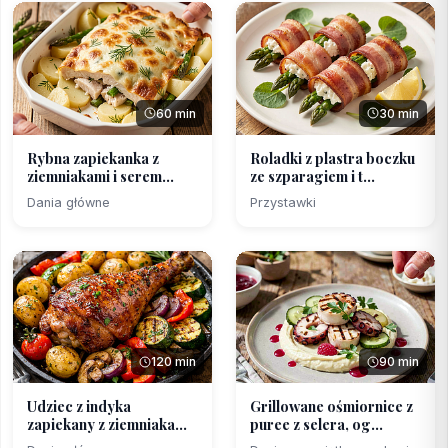
60 min
30 min
Rybna zapiekanka z
Roladki z plastra boczku
ziemniakami i serem
ze szparagiem i t...
(po...
Dania główne
Przystawki
120 min
90 min
Udziec z indyka
Grillowane ośmiornice z
zapiekany z ziemniakami i
puree z selera, og...
...