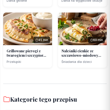
Dania główne
Dania na wyjątkowe okazje
45 min
60 min
Grillowane pierogi z
Naleśniki cienkie ze
twarogiem i szczypior...
szczawiowo-miodowym
n...
Przekąski
Śniadania dla dzieci
Kategorie tego przepisu