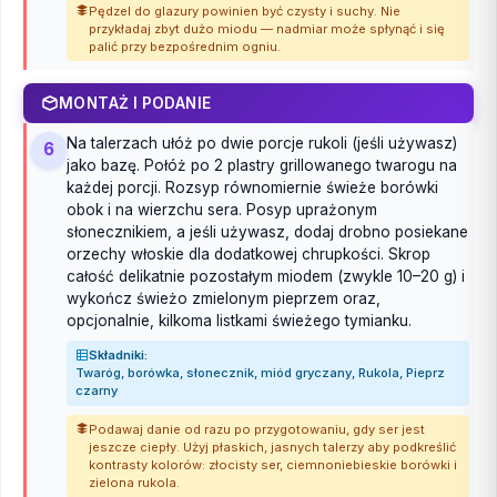
Pędzel do glazury powinien być czysty i suchy. Nie
przykładaj zbyt dużo miodu — nadmiar może spłynąć i się
palić przy bezpośrednim ogniu.
MONTAŻ I PODANIE
Na talerzach ułóż po dwie porcje rukoli (jeśli używasz)
6
jako bazę. Połóż po 2 plastry grillowanego twarogu na
każdej porcji. Rozsyp równomiernie świeże borówki
obok i na wierzchu sera. Posyp uprażonym
słonecznikiem, a jeśli używasz, dodaj drobno posiekane
orzechy włoskie dla dodatkowej chrupkości. Skrop
całość delikatnie pozostałym miodem (zwykle 10–20 g) i
wykończ świeżo zmielonym pieprzem oraz,
opcjonalnie, kilkoma listkami świeżego tymianku.
Składniki:
Twaróg, borówka, słonecznik, miód gryczany, Rukola, Pieprz
czarny
Podawaj danie od razu po przygotowaniu, gdy ser jest
jeszcze ciepły. Użyj płaskich, jasnych talerzy aby podkreślić
kontrasty kolorów: złocisty ser, ciemnoniebieskie borówki i
zielona rukola.