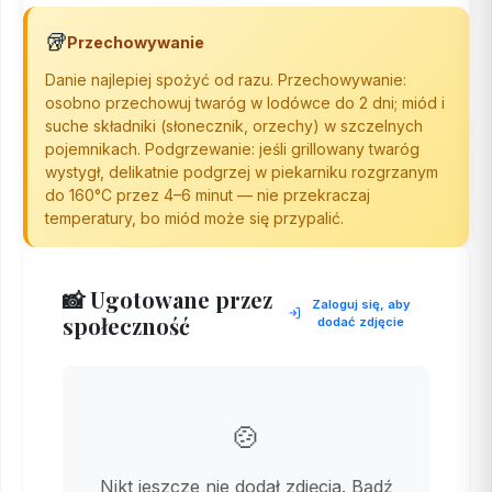
🥡
Przechowywanie
Danie najlepiej spożyć od razu. Przechowywanie:
osobno przechowuj twaróg w lodówce do 2 dni; miód i
suche składniki (słonecznik, orzechy) w szczelnych
pojemnikach. Podgrzewanie: jeśli grillowany twaróg
wystygł, delikatnie podgrzej w piekarniku rozgrzanym
do 160°C przez 4–6 minut — nie przekraczaj
temperatury, bo miód może się przypalić.
📸 Ugotowane przez
Zaloguj się, aby
społeczność
dodać zdjęcie
🍲
Nikt jeszcze nie dodał zdjęcia. Bądź