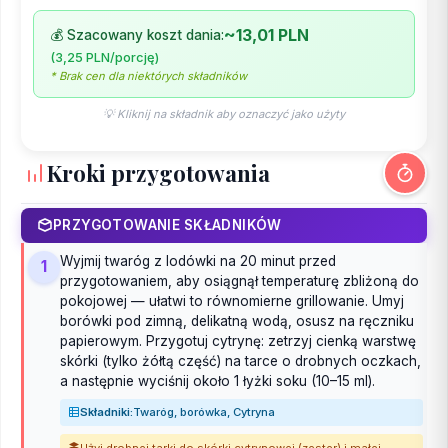
~13,01 PLN
💰 Szacowany koszt dania:
(3,25 PLN/porcję)
* Brak cen dla niektórych składników
💡 Kliknij na składnik aby oznaczyć jako użyty
Kroki przygotowania
PRZYGOTOWANIE SKŁADNIKÓW
Wyjmij twaróg z lodówki na 20 minut przed
1
przygotowaniem, aby osiągnął temperaturę zbliżoną do
pokojowej — ułatwi to równomierne grillowanie. Umyj
borówki pod zimną, delikatną wodą, osusz na ręczniku
papierowym. Przygotuj cytrynę: zetrzyj cienką warstwę
skórki (tylko żółtą część) na tarce o drobnych oczkach,
a następnie wyciśnij około 1 łyżki soku (10–15 ml).
Składniki:
Twaróg, borówka, Cytryna
Użyj drobnej tarki do skórki cytrynowej (zester) i małej