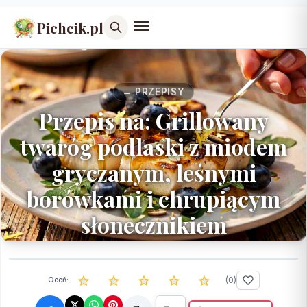
Pichcik.pl
← PRZEPISY
Przepis na: Grillowany
twaróg podlaski z miodem
gryczanym, leśnymi
borówkami i chrupiącym
słonecznikiem
(
0
)
Oceń: