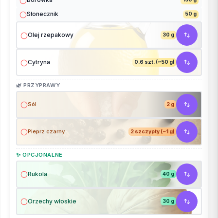
Słonecznik
50 g
Olej rzepakowy
30 g
Cytryna
0.6 szt. (~50 g)
🌿 PRZYPRAWY
Sól
2 g
Pieprz czarny
2 szczypty (~1 g)
✨ OPCJONALNE
Rukola
40 g
Orzechy włoskie
30 g