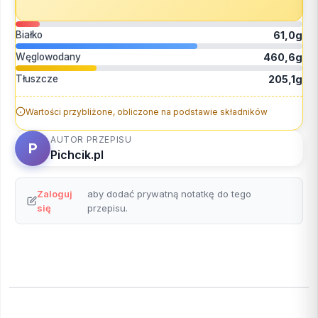
Białko
61,0g
Węglowodany
460,6g
Tłuszcze
205,1g
Wartości przybliżone, obliczone na podstawie składników
AUTOR PRZEPISU
P
Pichcik.pl
Zaloguj
aby dodać prywatną notatkę do tego
się
przepisu.