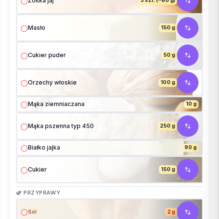
Żółtka jaj
3 szt. (~60 g)
Masło
150 g
Cukier puder
50 g
Orzechy włoskie
100 g
Mąka ziemniaczana
10 g
Mąka pszenna typ 450
250 g
Białko jajka
90 g
Cukier
150 g
🌿 PRZYPRAWY
Sól
2 g