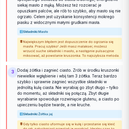
siekaj masło z mąką. Możesz też rozcierać je
opuszkami palców, ale rób to szybko, aby masło się nie
ogrzało. Celem jest uzyskanie konsystencji mokrego
piasku z widocznymi małymi grudkami masła.
Składniki:
Masło
Największym błędem jest dopuszczenie do ogrzania się
masła. Pracuj szybko! Jeśli masz malakser, możesz
wrzucić suche składniki i masło, a następnie pulsacyjnie
miksować, aż powstanie kruszonka. To najszybsza metoda.
Dodaj żółtka i zagnieć ciasto. Zrób w środku kruszonki
3
niewielkie wgłębienie i wbij tam 3 żółtka. Teraz bardzo
szybko i sprawnie zagnieć wszystkie składniki w
jednolitą kulę ciasta. Nie wyrabiaj go zbyt długo – tylko
do momentu, aż składniki się połączą. Zbyt długie
wyrabianie spowoduje rozwinięcie glutenu, a ciasto po
upieczeniu będzie twarde, a nie kruche.
Składniki:
Żółtka jaj
Gdy tylko ciasto uformuje się w kulę i przestanie się kleić
do rąk, natychmiast przestań je wyrabiać. Idealny czas to