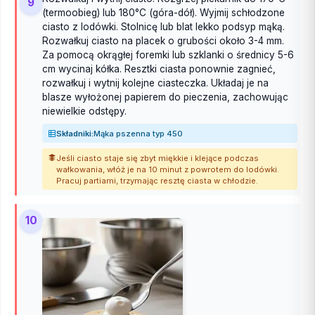
9
(termoobieg) lub 180°C (góra-dół). Wyjmij schłodzone
ciasto z lodówki. Stolnicę lub blat lekko podsyp mąką.
Rozwałkuj ciasto na placek o grubości około 3-4 mm.
Za pomocą okrągłej foremki lub szklanki o średnicy 5-6
cm wycinaj kółka. Resztki ciasta ponownie zagnieć,
rozwałkuj i wytnij kolejne ciasteczka. Układaj je na
blasze wyłożonej papierem do pieczenia, zachowując
niewielkie odstępy.
Składniki:
Mąka pszenna typ 450
Jeśli ciasto staje się zbyt miękkie i klejące podczas
wałkowania, włóż je na 10 minut z powrotem do lodówki.
Pracuj partiami, trzymając resztę ciasta w chłodzie.
10