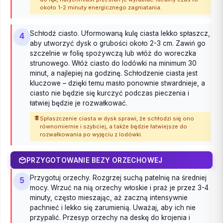
około 1-2 minuty energicznego zagniatania.
Schłodź ciasto. Uformowaną kulę ciasta lekko spłaszcz,
4
aby utworzyć dysk o grubości około 2-3 cm. Zawiń go
szczelnie w folię spożywczą lub włóż do woreczka
strunowego. Włóż ciasto do lodówki na minimum 30
minut, a najlepiej na godzinę. Schłodzenie ciasta jest
kluczowe – dzięki temu masło ponownie stwardnieje, a
ciasto nie będzie się kurczyć podczas pieczenia i
łatwiej będzie je rozwałkować.
Spłaszczenie ciasta w dysk sprawi, że schłodzi się ono
równomiernie i szybciej, a także będzie łatwiejsze do
rozwałkowania po wyjęciu z lodówki.
PRZYGOTOWANIE BEZY ORZECHOWEJ
Przygotuj orzechy. Rozgrzej suchą patelnię na średniej
5
mocy. Wrzuć na nią orzechy włoskie i praż je przez 3-4
minuty, często mieszając, aż zaczną intensywnie
pachnieć i lekko się zarumienią. Uważaj, aby ich nie
przypalić. Przesyp orzechy na deskę do krojenia i