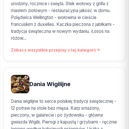
urodziny, rocznice i święta. Stek wołowy z grilla z
masłem ziołowym - restauracyjna jakość w domu.
Polędwica Wellington - wołowina w cieście
francuskim z duxelles. Kaczka pieczona z jabłkami -
tradycja świąteczna w nowym wydaniu. Łosoś na
różow...
Zobacz wszystkie przepisy z tej kategorii
Dania Wigilijne
Dania wigilijne to serce polskiej tradycji świątecznej -
12 potraw na stole bez mięsa. Karp smażony,
pieczony, w galarecie i po żydowsku - główna
gwiazda Wigilii. Pierogi z kapustą i grzybami - ręcznie
lepione według babcinych przepisów. Uszka z