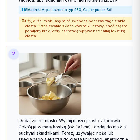
Składniki:
Mąka pszenna typ 450, Cukier puder, Sól
Użyj dużej miski, aby mieć swobodę podczas zagniatania
ciasta. Przesiewanie składników to kluczowy, choć często
pomijany krok, który naprawdę wpływa na finalną teksturę
ciasta.
2
Dodaj zimne masło. Wyjmij masło prosto z lodówki.
Pokrój je w małą kostkę (ok. 1x1 cm) i dodaj do miski z
suchymi składnikami. Teraz, używając noża lub
specjalnego siekacza do ciasta kruchego, energicznie