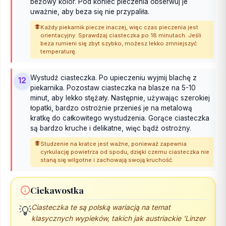
beżowy kolor. Pod koniec pieczenia obserwuj je
uważnie, aby beza się nie przypaliła.
Każdy piekarnik piecze inaczej, więc czas pieczenia jest
orientacyjny. Sprawdzaj ciasteczka po 18 minutach. Jeśli
beza rumieni się zbyt szybko, możesz lekko zmniejszyć
temperaturę.
Wystudź ciasteczka. Po upieczeniu wyjmij blachę z
12
piekarnika. Pozostaw ciasteczka na blasze na 5-10
minut, aby lekko stężały. Następnie, używając szerokiej
łopatki, bardzo ostrożnie przenieś je na metalową
kratkę do całkowitego wystudzenia. Gorące ciasteczka
są bardzo kruche i delikatne, więc bądź ostrożny.
Studzenie na kratce jest ważne, ponieważ zapewnia
cyrkulację powietrza od spodu, dzięki czemu ciasteczka nie
staną się wilgotne i zachowają swoją kruchość.
Ciekawostka
Ciasteczka te są polską wariacją na temat
💡
klasycznych wypieków, takich jak austriackie 'Linzer