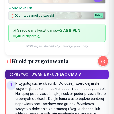
✨ OPCJONALNE
Dżem z czarnej porzeczki
100 g
~27,86 PLN
💰 Szacowany koszt dania:
(3,48 PLN/porcję)
💡 Kliknij na składnik aby oznaczyć jako użyty
Kroki przygotowania
PRZYGOTOWANIE KRUCHEGO CIASTA
Przygotuj suche składniki. Do dużej, szerokiej miski
1
wsyp mąkę pszenną, cukier puder i jedną szczyptę soli.
Najlepiej jest przesiać mąkę i cukier puder przez sitko o
drobnych oczkach. Dzięki temu ciasto będzie bardziej
napowietrzone i pozbawione grudek. Wymieszaj
wszystko dokładnie za pomocą rózgi kuchennej lub
widelca, aby składniki równomiernie się rozłożyły.