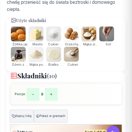
chwilę przenieść się do świata beztroski i domowego
ciepła.
Użyte składniki
Żółtka jaj
Masło
Cukier ...
Orzechy...
Mąka zi...
Sól
Dżem z ...
Mąka ps...
Białko ...
Cukier
Składniki
(10)
Porcje:
−
8
+
Kopiuj listę
Pokaż w gramach
g