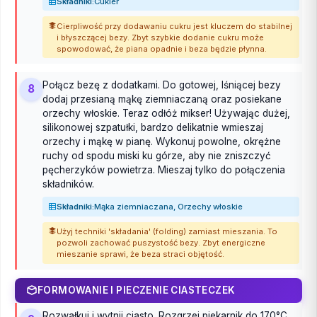
Składniki:
Cukier
Cierpliwość przy dodawaniu cukru jest kluczem do stabilnej
i błyszczącej bezy. Zbyt szybkie dodanie cukru może
spowodować, że piana opadnie i beza będzie płynna.
Połącz bezę z dodatkami. Do gotowej, lśniącej bezy
8
dodaj przesianą mąkę ziemniaczaną oraz posiekane
orzechy włoskie. Teraz odłóż mikser! Używając dużej,
silikonowej szpatułki, bardzo delikatnie wmieszaj
orzechy i mąkę w pianę. Wykonuj powolne, okrężne
ruchy od spodu miski ku górze, aby nie zniszczyć
pęcherzyków powietrza. Mieszaj tylko do połączenia
składników.
Składniki:
Mąka ziemniaczana, Orzechy włoskie
Użyj techniki 'składania' (folding) zamiast mieszania. To
pozwoli zachować puszystość bezy. Zbyt energiczne
mieszanie sprawi, że beza straci objętość.
FORMOWANIE I PIECZENIE CIASTECZEK
Rozwałkuj i wytnij ciasto. Rozgrzej piekarnik do 170°C