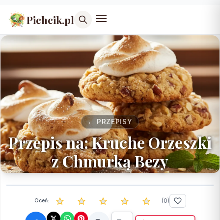
Pichcik.pl
← PRZEPISY
Przepis na: Kruche Orzeszki
z Chmurką Bezy
(
0
)
Oceń: