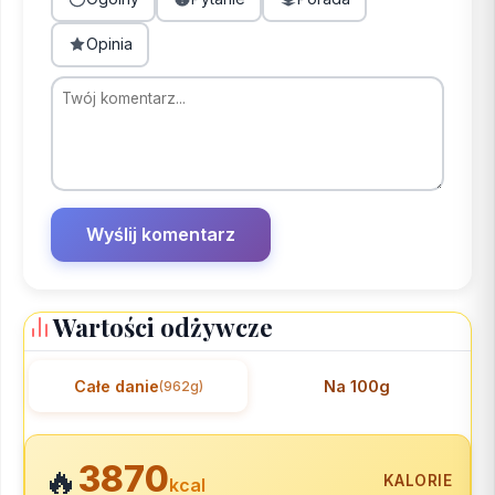
Opinia
Wartości odżywcze
Całe danie
Na 100g
(962g)
3870
🔥
KALORIE
kcal