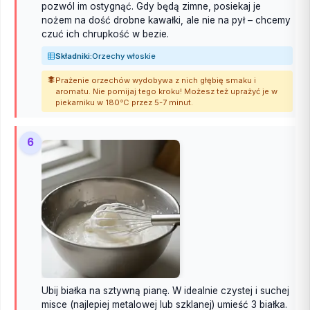
pozwól im ostygnąć. Gdy będą zimne, posiekaj je
nożem na dość drobne kawałki, ale nie na pył – chcemy
czuć ich chrupkość w bezie.
Składniki:
Orzechy włoskie
Prażenie orzechów wydobywa z nich głębię smaku i
aromatu. Nie pomijaj tego kroku! Możesz też uprażyć je w
piekarniku w 180°C przez 5-7 minut.
6
Ubij białka na sztywną pianę. W idealnie czystej i suchej
misce (najlepiej metalowej lub szklanej) umieść 3 białka.