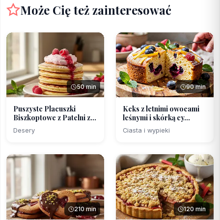
Może Cię też zainteresować
50 min
90 min
Puszyste Placuszki
Keks z letnimi owocami
Biszkoptowe z Patelni z...
leśnymi i skórką cy...
Desery
Ciasta i wypieki
210 min
120 min