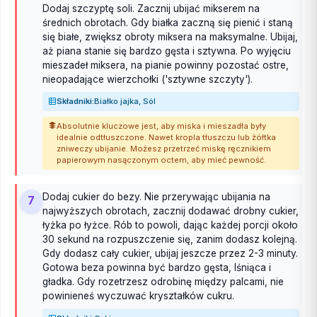
Dodaj szczyptę soli. Zacznij ubijać mikserem na
średnich obrotach. Gdy białka zaczną się pienić i staną
się białe, zwiększ obroty miksera na maksymalne. Ubijaj,
aż piana stanie się bardzo gęsta i sztywna. Po wyjęciu
mieszadeł miksera, na pianie powinny pozostać ostre,
nieopadające wierzchołki ('sztywne szczyty').
Składniki:
Białko jajka, Sól
Absolutnie kluczowe jest, aby miska i mieszadła były
idealnie odtłuszczone. Nawet kropla tłuszczu lub żółtka
zniweczy ubijanie. Możesz przetrzeć miskę ręcznikiem
papierowym nasączonym octem, aby mieć pewność.
Dodaj cukier do bezy. Nie przerywając ubijania na
7
najwyższych obrotach, zacznij dodawać drobny cukier,
łyżka po łyżce. Rób to powoli, dając każdej porcji około
30 sekund na rozpuszczenie się, zanim dodasz kolejną.
Gdy dodasz cały cukier, ubijaj jeszcze przez 2-3 minuty.
Gotowa beza powinna być bardzo gęsta, lśniąca i
gładka. Gdy rozetrzesz odrobinę między palcami, nie
powinieneś wyczuwać kryształków cukru.