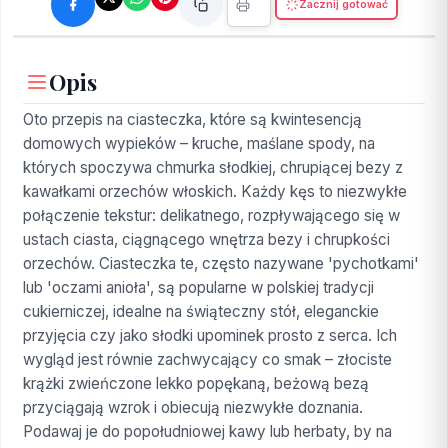
Zacznij gotować
Opis
Oto przepis na ciasteczka, które są kwintesencją
domowych wypieków – kruche, maślane spody, na
których spoczywa chmurka słodkiej, chrupiącej bezy z
kawałkami orzechów włoskich. Każdy kęs to niezwykłe
połączenie tekstur: delikatnego, rozpływającego się w
ustach ciasta, ciągnącego wnętrza bezy i chrupkości
orzechów. Ciasteczka te, często nazywane 'pychotkami'
lub 'oczami anioła', są popularne w polskiej tradycji
cukierniczej, idealne na świąteczny stół, eleganckie
przyjęcia czy jako słodki upominek prosto z serca. Ich
wygląd jest równie zachwycający co smak – złociste
krążki zwieńczone lekko popękaną, beżową bezą
przyciągają wzrok i obiecują niezwykłe doznania.
Podawaj je do popołudniowej kawy lub herbaty, by na