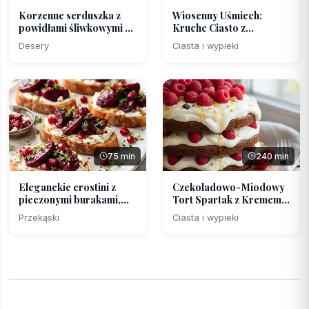
Korzenne serduszka z
Wiosenny Uśmiech:
powidłami śliwkowymi ...
Kruche Ciasto z
Rabarbar...
Desery
Ciasta i wypieki
75 min
240 min
Eleganckie crostini z
Czekoladowo-Miodowy
pieczonymi burakami,...
Tort Spartak z Kremem
...
Przekąski
Ciasta i wypieki