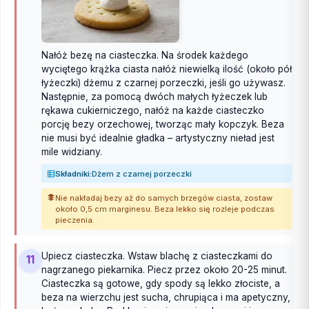
Nałóż bezę na ciasteczka. Na środek każdego
wyciętego krążka ciasta nałóż niewielką ilość (około pół
łyżeczki) dżemu z czarnej porzeczki, jeśli go używasz.
Następnie, za pomocą dwóch małych łyżeczek lub
rękawa cukierniczego, nałóż na każde ciasteczko
porcję bezy orzechowej, tworząc mały kopczyk. Beza
nie musi być idealnie gładka – artystyczny nieład jest
mile widziany.
Składniki:
Dżem z czarnej porzeczki
Nie nakładaj bezy aż do samych brzegów ciasta, zostaw
około 0,5 cm marginesu. Beza lekko się rozleje podczas
pieczenia.
Upiecz ciasteczka. Wstaw blachę z ciasteczkami do
11
nagrzanego piekarnika. Piecz przez około 20-25 minut.
Ciasteczka są gotowe, gdy spody są lekko złociste, a
beza na wierzchu jest sucha, chrupiąca i ma apetyczny,