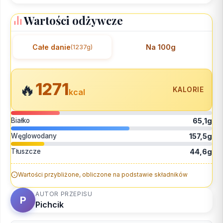
Wartości odżywcze
Całe danie
Na 100g
(1237g)
1271
🔥
KALORIE
kcal
Białko
65,1g
Węglowodany
157,5g
Tłuszcze
44,6g
Wartości przybliżone, obliczone na podstawie składników
AUTOR PRZEPISU
P
Pichcik