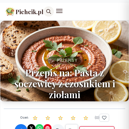
Pichcik.pl
← PRZEPISY
Przepis na: Pasta z
soczewicy z czosnkiem i
ziołami
(
0
)
Oceń: