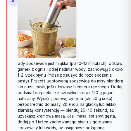
4
Gdy soczewica jest miękka (po 10–12 minutach), odstaw
garnek z ognia i odlej nadmiar wody, zachowując około
1–2 łyżek płynu (może posłużyć do rozcieńczenia
pasty). Przełóż ugotowaną soczewicę do misy blendera
lub dużej miski, jeśli używasz blendera ręcznego. Dodaj
podsmażoną cebulę z czosnkiem oraz 120 g jogurt
naturalny. Wyciśnij połowę cytryna (ok. 50 g soku)
bezpośrednio do masy. Zblenduj na gładką lub lekko
ziarnistą konsystencję — blenduj 20–40 sekund, aż
uzyskasz kremową masę. Jeśli masa jest zbyt gęsta,
dodaj po 1 łyżce zachowanego płynu z gotowania
soczewicy lub wody, aż osiągniesz pożądaną