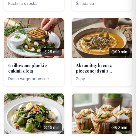
z ...
Maśl...
Kuchnia czeska
Śniadania
25 min
90 min
Grillowane placki z
Aksamitny krem z
cukinii z fetą
pieczonej dyni z
chrupiąc...
Dania wegetariańskie
Zupy
45 min
60 min