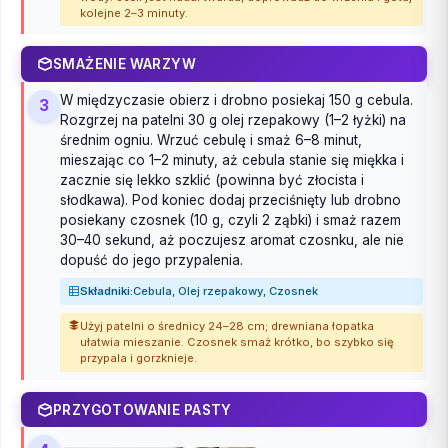
kolejne 2–3 minuty.
SMAŻENIE WARZYW
W międzyczasie obierz i drobno posiekaj 150 g cebula.
3
Rozgrzej na patelni 30 g olej rzepakowy (1–2 łyżki) na
średnim ogniu. Wrzuć cebulę i smaż 6–8 minut,
mieszając co 1–2 minuty, aż cebula stanie się miękka i
zacznie się lekko szklić (powinna być złocista i
słodkawa). Pod koniec dodaj przeciśnięty lub drobno
posiekany czosnek (10 g, czyli 2 ząbki) i smaż razem
30–40 sekund, aż poczujesz aromat czosnku, ale nie
dopuść do jego przypalenia.
Składniki:
Cebula, Olej rzepakowy, Czosnek
Użyj patelni o średnicy 24–28 cm; drewniana łopatka
ułatwia mieszanie. Czosnek smaż krótko, bo szybko się
przypala i gorzknieje.
PRZYGOTOWANIE PASTY