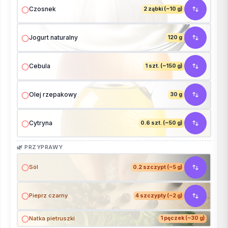
Czosnek
2 ząbki (~10 g)
Jogurt naturalny
120 g
Cebula
1 szt. (~150 g)
Olej rzepakowy
30 g
Cytryna
0.6 szt. (~50 g)
🌿 PRZYPRAWY
Sól
0.2 szczypt (~5 g)
Pieprz czarny
4 szczypty (~2 g)
Natka pietruszki
1 pęczek (~30 g)