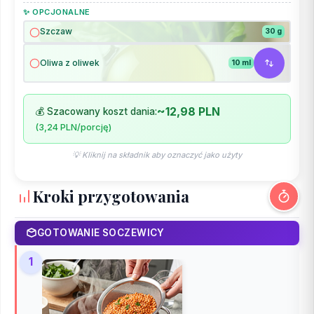
✨ OPCJONALNE
Szczaw
30 g
Oliwa z oliwek
10 ml
~12,98 PLN
💰 Szacowany koszt dania:
(3,24 PLN/porcję)
💡 Kliknij na składnik aby oznaczyć jako użyty
Kroki przygotowania
GOTOWANIE SOCZEWICY
1