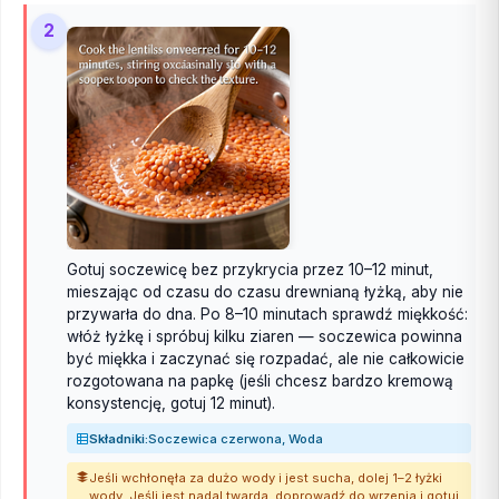
2
Gotuj soczewicę bez przykrycia przez 10–12 minut,
mieszając od czasu do czasu drewnianą łyżką, aby nie
przywarła do dna. Po 8–10 minutach sprawdź miękkość:
włóż łyżkę i spróbuj kilku ziaren — soczewica powinna
być miękka i zaczynać się rozpadać, ale nie całkowicie
rozgotowana na papkę (jeśli chcesz bardzo kremową
konsystencję, gotuj 12 minut).
Składniki:
Soczewica czerwona, Woda
Jeśli wchłonęła za dużo wody i jest sucha, dolej 1–2 łyżki
wody. Jeśli jest nadal twarda, doprowadź do wrzenia i gotuj