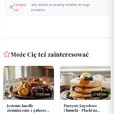
Zaloguj
aby dodać prywatną notatkę do tego
się
przepisu.
Może Cię też zainteresować
120 min
30 min
Jesienne knedle
Puszyste Jagodowe
ziemniaczane z gulaszem
Chmurki - Placki na