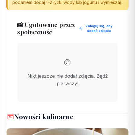
podaniem dodaj 1–2 łyżki wody lub jogurtu i wymieszaj.
📸 Ugotowane przez
Zaloguj się, aby
społeczność
dodać zdjęcie
🍲
Nikt jeszcze nie dodał zdjęcia. Bądź
pierwszy!
Nowości kulinarne