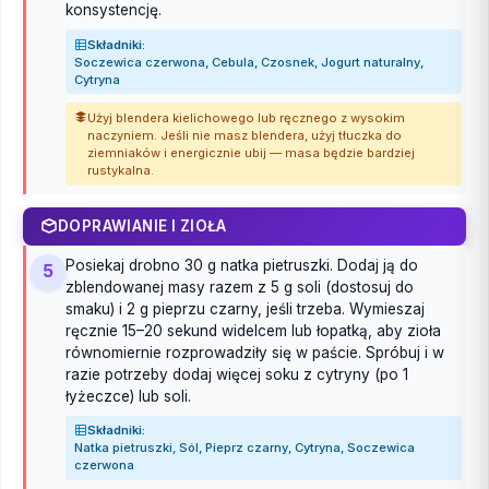
konsystencję.
Składniki:
Soczewica czerwona, Cebula, Czosnek, Jogurt naturalny,
Cytryna
Użyj blendera kielichowego lub ręcznego z wysokim
naczyniem. Jeśli nie masz blendera, użyj tłuczka do
ziemniaków i energicznie ubij — masa będzie bardziej
rustykalna.
DOPRAWIANIE I ZIOŁA
Posiekaj drobno 30 g natka pietruszki. Dodaj ją do
5
zblendowanej masy razem z 5 g soli (dostosuj do
smaku) i 2 g pieprzu czarny, jeśli trzeba. Wymieszaj
ręcznie 15–20 sekund widelcem lub łopatką, aby zioła
równomiernie rozprowadziły się w paście. Spróbuj i w
razie potrzeby dodaj więcej soku z cytryny (po 1
łyżeczce) lub soli.
Składniki:
Natka pietruszki, Sól, Pieprz czarny, Cytryna, Soczewica
czerwona