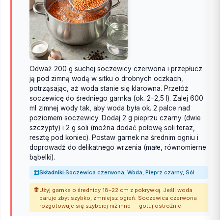
Odważ 200 g suchej soczewicy czerwona i przepłucz
ją pod zimną wodą w sitku o drobnych oczkach,
potrząsając, aż woda stanie się klarowna. Przełóż
soczewicę do średniego garnka (ok. 2–2,5 l). Zalej 600
ml zimnej wody tak, aby woda była ok. 2 palce nad
poziomem soczewicy. Dodaj 2 g pieprzu czarny (dwie
szczypty) i 2 g soli (można dodać połowę soli teraz,
resztę pod koniec). Postaw garnek na średnim ogniu i
doprowadź do delikatnego wrzenia (małe, równomierne
bąbelki).
Składniki:
Soczewica czerwona, Woda, Pieprz czarny, Sól
Użyj garnka o średnicy 18–22 cm z pokrywką. Jeśli woda
paruje zbyt szybko, zmniejsz ogień. Soczewica czerwona
rozgotowuje się szybciej niż inne — gotuj ostrożnie.