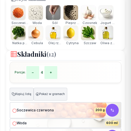
Soczewi...
Woda
Sól
Pieprz ...
Czosnek
Jogurt ...
Natka p...
Cebula
Olej rz...
Cytryna
Szczaw
Oliwa z...
Składniki
(12)
Porcje:
−
4
+
Kopiuj listę
Pokaż w gramach
g
Soczewica czerwona
200 g
Woda
600 ml