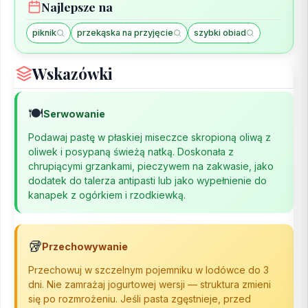
Najlepsze na
piknik
przekąska na przyjęcie
szybki obiad
Wskazówki
🍽️
Serwowanie
Podawaj pastę w płaskiej miseczce skropioną oliwą z
oliwek i posypaną świeżą natką. Doskonała z
chrupiącymi grzankami, pieczywem na zakwasie, jako
dodatek do talerza antipasti lub jako wypełnienie do
kanapek z ogórkiem i rzodkiewką.
🥡
Przechowywanie
Przechowuj w szczelnym pojemniku w lodówce do 3
dni. Nie zamrażaj jogurtowej wersji — struktura zmieni
się po rozmrożeniu. Jeśli pasta zgęstnieje, przed