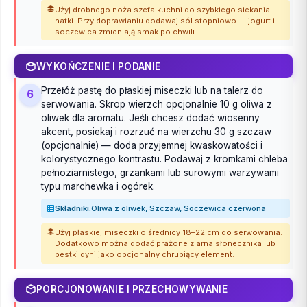
Użyj drobnego noża szefa kuchni do szybkiego siekania
natki. Przy doprawianiu dodawaj sól stopniowo — jogurt i
soczewica zmieniają smak po chwili.
WYKOŃCZENIE I PODANIE
Przełóż pastę do płaskiej miseczki lub na talerz do
6
serwowania. Skrop wierzch opcjonalnie 10 g oliwa z
oliwek dla aromatu. Jeśli chcesz dodać wiosenny
akcent, posiekaj i rozrzuć na wierzchu 30 g szczaw
(opcjonalnie) — doda przyjemnej kwaskowatości i
kolorystycznego kontrastu. Podawaj z kromkami chleba
pełnoziarnistego, grzankami lub surowymi warzywami
typu marchewka i ogórek.
Składniki:
Oliwa z oliwek, Szczaw, Soczewica czerwona
Użyj płaskiej miseczki o średnicy 18–22 cm do serwowania.
Dodatkowo można dodać prażone ziarna słonecznika lub
pestki dyni jako opcjonalny chrupiący element.
PORCJONOWANIE I PRZECHOWYWANIE