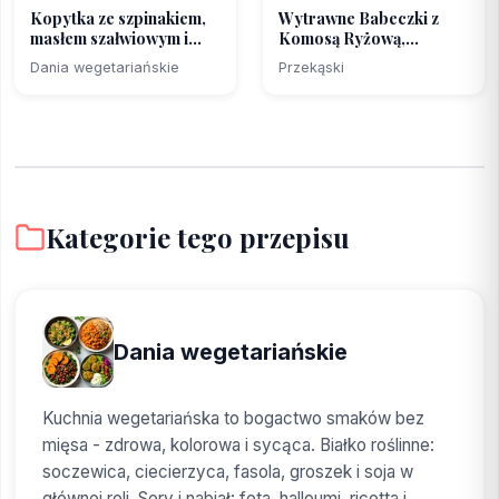
Kopytka ze szpinakiem,
Wytrawne Babeczki z
masłem szałwiowym i...
Komosą Ryżową,
Szpinak...
Dania wegetariańskie
Przekąski
Kategorie tego przepisu
Dania wegetariańskie
Kuchnia wegetariańska to bogactwo smaków bez
mięsa - zdrowa, kolorowa i sycąca. Białko roślinne:
soczewica, ciecierzyca, fasola, groszek i soja w
głównej roli. Sery i nabiał: feta, halloumi, ricotta i