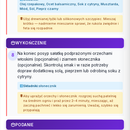
Olej rzepakowy, Ocet balsamiczny, Sok z cytryny, Musztarda,
Miód, Sól, Pieprz czarny
Użyj drewnianej łyżki lub silikonowych szczypiec. Mieszaj
krótko — nadmierne mieszanie sprawi, że rukola zwiędnie i
feta się rozpadnie.
WYKOŃCZENIE
Na koniec posyp sałatkę podprażonymi orzechami
8
włoskimi (opcjonalnie) i ziarnem słonecznika
(opcjonalnie). Skontroluj smak i w razie potrzeby
dopraw dodatkową solą, pieprzem lub odrobiną soku z
cytryny.
Składniki:
słonecznik
Aby uprażyć orzechy i słonecznik: rozgrzej suchą patelnię
na średnim ogniu i praż przez 2–4 minuty, mieszając, aż
zaczną pachnieć i lekko się zarumienią. Uważaj, szybko się
przypalają.
PODANIE