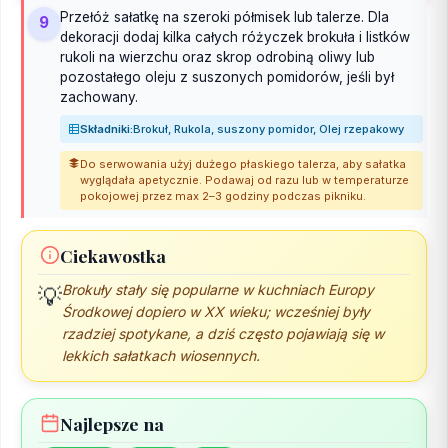
Przełóż sałatkę na szeroki półmisek lub talerze. Dla
9
dekoracji dodaj kilka całych różyczek brokuła i listków
rukoli na wierzchu oraz skrop odrobiną oliwy lub
pozostałego oleju z suszonych pomidorów, jeśli był
zachowany.
Składniki:
Brokuł, Rukola, suszony pomidor, Olej rzepakowy
Do serwowania użyj dużego płaskiego talerza, aby sałatka
wyglądała apetycznie. Podawaj od razu lub w temperaturze
pokojowej przez max 2–3 godziny podczas pikniku.
Ciekawostka
Brokuły stały się popularne w kuchniach Europy
💡
Środkowej dopiero w XX wieku; wcześniej były
rzadziej spotykane, a dziś często pojawiają się w
lekkich sałatkach wiosennych.
Najlepsze na