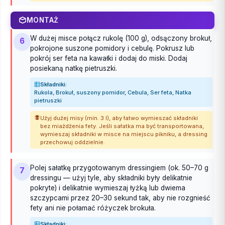
MONTAŻ
W dużej misce połącz rukolę (100 g), odsączony brokuł,
6
pokrojone suszone pomidory i cebulę. Pokrusz lub
pokrój ser feta na kawałki i dodaj do miski. Dodaj
posiekaną natkę pietruszki.
Składniki:
Rukola, Brokuł, suszony pomidor, Cebula, Ser feta, Natka
pietruszki
Użyj dużej misy (min. 3 l), aby łatwo wymieszać składniki
bez miażdżenia fety. Jeśli sałatka ma być transportowana,
wymieszaj składniki w misce na miejscu pikniku, a dressing
przechowuj oddzielnie.
Polej sałatkę przygotowanym dressingiem (ok. 50–70 g
7
dressingu — użyj tyle, aby składniki były delikatnie
pokryte) i delikatnie wymieszaj łyżką lub dwiema
szczypcami przez 20–30 sekund tak, aby nie rozgnieść
fety ani nie połamać różyczek brokuła.
Składniki: