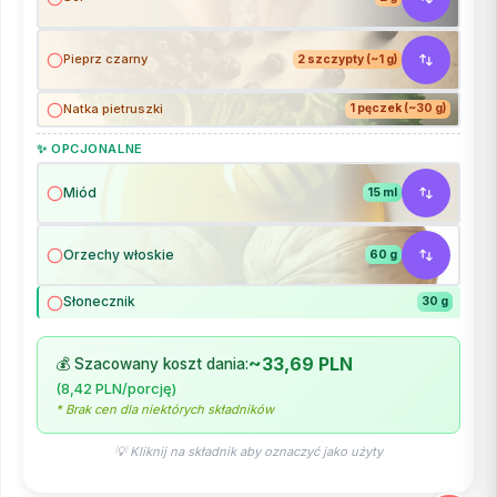
Pieprz czarny
2 szczypty (~1 g)
Natka pietruszki
1 pęczek (~30 g)
✨ OPCJONALNE
Miód
15 ml
Orzechy włoskie
60 g
Słonecznik
30 g
~33,69 PLN
💰 Szacowany koszt dania:
(8,42 PLN/porcję)
* Brak cen dla niektórych składników
💡 Kliknij na składnik aby oznaczyć jako użyty