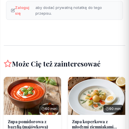
Zaloguj
aby dodać prywatną notatkę do tego
się
przepisu.
Może Cię też zainteresować
60 min
90 min
Zupa pomidorowa z
Zupa koperkowa z
bazylią (majówkowa)
młodymi ziemniakami