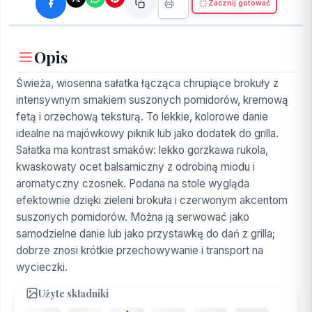
Zacznij gotować
Opis
Świeża, wiosenna sałatka łącząca chrupiące brokuły z
intensywnym smakiem suszonych pomidorów, kremową
fetą i orzechową teksturą. To lekkie, kolorowe danie
idealne na majówkowy piknik lub jako dodatek do grilla.
Sałatka ma kontrast smaków: lekko gorzkawa rukola,
kwaskowaty ocet balsamiczny z odrobiną miodu i
aromatyczny czosnek. Podana na stole wygląda
efektownie dzięki zieleni brokuła i czerwonym akcentom
suszonych pomidorów. Można ją serwować jako
samodzielne danie lub jako przystawkę do dań z grilla;
dobrze znosi krótkie przechowywanie i transport na
wycieczki.
Użyte składniki