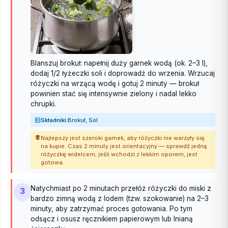
Blanszuj brokuł: napełnij duży garnek wodą (ok. 2–3 l),
dodaj 1/2 łyżeczki soli i doprowadź do wrzenia. Wrzucaj
różyczki na wrzącą wodę i gotuj 2 minuty — brokuł
powinien stać się intensywnie zielony i nadal lekko
chrupki.
Składniki:
Brokuł, Sól
Najlepszy jest szeroki garnek, aby różyczki nie warzyły się
na kupie. Czas 2 minuty jest orientacyjny — sprawdź jedną
różyczkę widelcem; jeśli wchodzi z lekkim oporem, jest
gotowa.
Natychmiast po 2 minutach przełóż różyczki do miski z
3
bardzo zimną wodą z lodem (tzw. szokowanie) na 2–3
minuty, aby zatrzymać proces gotowania. Po tym
odsącz i osusz ręcznikiem papierowym lub lnianą