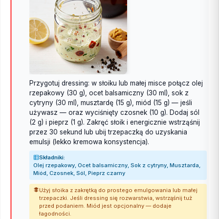
Przygotuj dressing: w słoiku lub małej misce połącz olej
rzepakowy (30 g), ocet balsamiczny (30 ml), sok z
cytryny (30 ml), musztardę (15 g), miód (15 g) — jeśli
używasz — oraz wyciśnięty czosnek (10 g). Dodaj sól
(2 g) i pieprz (1 g). Zakręć słoik i energicznie wstrząśnij
przez 30 sekund lub ubij trzepaczką do uzyskania
emulsji (lekko kremowa konsystencja).
Składniki:
Olej rzepakowy, Ocet balsamiczny, Sok z cytryny, Musztarda,
Miód, Czosnek, Sól, Pieprz czarny
Użyj słoika z zakrętką do prostego emulgowania lub małej
trzepaczki. Jeśli dressing się rozwarstwia, wstrząśnij tuż
przed podaniem. Miód jest opcjonalny — dodaje
łagodności.