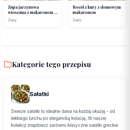
Zupa jarzynowa
Rosół z kury z domowym
wiosenna z makaronem i
makaronem
szpa...
Zupy
Zupy
Kategorie tego przepisu
Sałatki
Świeże sałatki to idealne dania na każdą okazję - od
lekkiego lunchu po elegancką kolację. W naszej
kolekcji znajdziesz zarówno klasyczne sałatki greckie