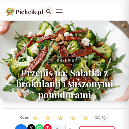
Pichcik.pl
← PRZEPISY
Przepis na: Sałatka z
brokułami i suszonymi
pomidorami
(
0
)
Oceń: