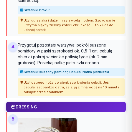
ściereczką.
Składniki:
Brokuł
Użyj durszlaka i dużej misy z wodą i lodem. Szokowanie
utrzyma piękny zielony kolor i chrupkość — to klucz do
udanej sałatki.
Przygotuj pozostałe warzywa: pokrój suszone
4
pomidory w paski szerokości ok. 0,5–1 cm; cebulę
obierz i pokrój w cienkie półksiężyce (ok. 2 mm
grubości). Posiekaj natkę pietruszki drobno.
Składniki:
suszony pomidor, Cebula, Natka pietruszki
Użyj ostrego noża do cienkiego krojenia cebuli. Jeśli
cebula jest bardzo ostra, zalej ją zimną wodą na 10 minut i
odsącz przed dodaniem.
DRESSING
5