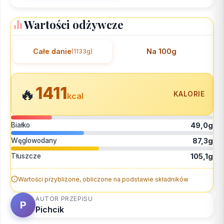
Wartości odżywcze
Całe danie
Na 100g
(1133g)
1411
🔥
KALORIE
kcal
Białko
49,0g
Węglowodany
87,3g
Tłuszcze
105,1g
Wartości przybliżone, obliczone na podstawie składników
AUTOR PRZEPISU
P
Pichcik