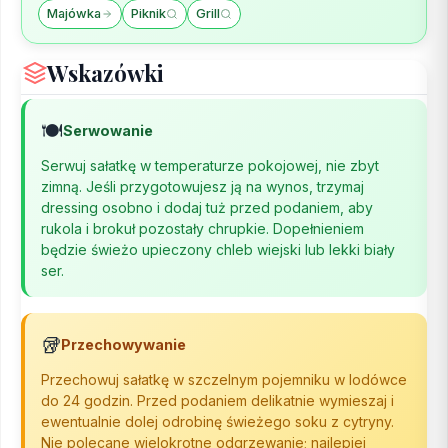
Majówka
Piknik
Grill
Wskazówki
🍽️
Serwowanie
Serwuj sałatkę w temperaturze pokojowej, nie zbyt
zimną. Jeśli przygotowujesz ją na wynos, trzymaj
dressing osobno i dodaj tuż przed podaniem, aby
rukola i brokuł pozostały chrupkie. Dopełnieniem
będzie świeżo upieczony chleb wiejski lub lekki biały
ser.
🥡
Przechowywanie
Przechowuj sałatkę w szczelnym pojemniku w lodówce
do 24 godzin. Przed podaniem delikatnie wymieszaj i
ewentualnie dolej odrobinę świeżego soku z cytryny.
Nie polecane wielokrotne odgrzewanie; najlepiej