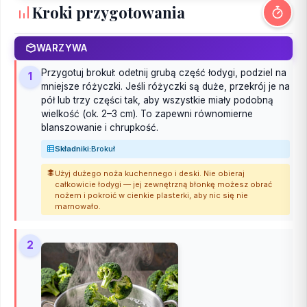
Kroki przygotowania
WARZYWA
Przygotuj brokuł: odetnij grubą część łodygi, podziel na
1
mniejsze różyczki. Jeśli różyczki są duże, przekrój je na
pół lub trzy części tak, aby wszystkie miały podobną
wielkość (ok. 2–3 cm). To zapewni równomierne
blanszowanie i chrupkość.
Składniki:
Brokuł
Użyj dużego noża kuchennego i deski. Nie obieraj
całkowicie łodygi — jej zewnętrzną błonkę możesz obrać
nożem i pokroić w cienkie plasterki, aby nic się nie
marnowało.
2