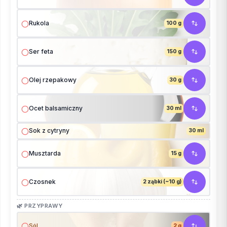
Rukola
100 g
Ser feta
150 g
Olej rzepakowy
30 g
Ocet balsamiczny
30 ml
Sok z cytryny
30 ml
Musztarda
15 g
Czosnek
2 ząbki (~10 g)
🌿 PRZYPRAWY
Sól
2 g