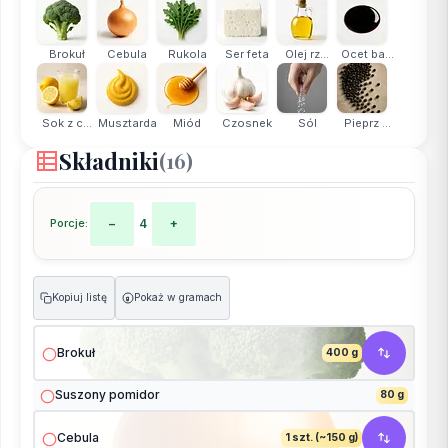
Brokuł
Cebula
Rukola
Ser feta
Olej rz...
Ocet ba...
Sok z c...
Musztarda
Miód
Czosnek
Sól
Pieprz ...
Składniki
(16)
Porcje:
−
4
+
Kopiuj listę
Pokaż w gramach
g
Brokuł
400 g
Suszony pomidor
80 g
Cebula
1 szt. (~150 g)