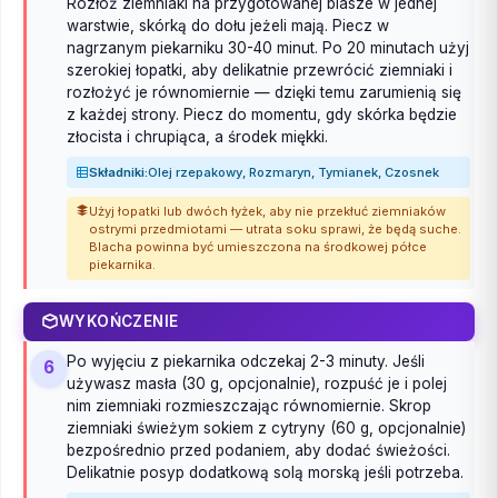
Rozłóż ziemniaki na przygotowanej blasze w jednej
warstwie, skórką do dołu jeżeli mają. Piecz w
nagrzanym piekarniku 30-40 minut. Po 20 minutach użyj
szerokiej łopatki, aby delikatnie przewrócić ziemniaki i
rozłożyć je równomiernie — dzięki temu zarumienią się
z każdej strony. Piecz do momentu, gdy skórka będzie
złocista i chrupiąca, a środek miękki.
Składniki:
Olej rzepakowy, Rozmaryn, Tymianek, Czosnek
Użyj łopatki lub dwóch łyżek, aby nie przekłuć ziemniaków
ostrymi przedmiotami — utrata soku sprawi, że będą suche.
Blacha powinna być umieszczona na środkowej półce
piekarnika.
WYKOŃCZENIE
Po wyjęciu z piekarnika odczekaj 2-3 minuty. Jeśli
6
używasz masła (30 g, opcjonalnie), rozpuść je i polej
nim ziemniaki rozmieszczając równomiernie. Skrop
ziemniaki świeżym sokiem z cytryny (60 g, opcjonalnie)
bezpośrednio przed podaniem, aby dodać świeżości.
Delikatnie posyp dodatkową solą morską jeśli potrzeba.