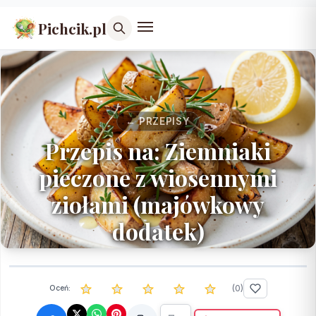
Pichcik.pl
← PRZEPISY
Przepis na: Ziemniaki
pieczone z wiosennymi
ziołami (majówkowy
dodatek)
(
0
)
Oceń: