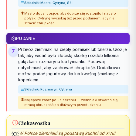
Składniki:
Masło, Cytryna, Sól
Masło dodaj gorące, aby dobrze się roztopiło i nadało
połysk. Cytrynę wyciskaj tuż przed podaniem, aby nie
stracić chrupkości.
PODANIE
Przełóż ziemniaki na ciepły półmisek lub talerze. Ułóż je
7
tak, aby widać było złocistą skórkę i ozdób kilkoma
gałązkami rozmarynu lub tymianku. Podawaj
natychmiast, aby zachować chrupkość. Dodatkowo
można podać jogurtowy dip lub kwaśną śmietanę z
koperkiem.
Składniki:
Rozmaryn, Cytryna
Najlepsze zaraz po upieczeniu — ziemniaki stwardnieją i
stracą chrupkość po dłuższym przestudzeniu.
Ciekawostka
💡
W Polsce ziemniaki są podstawą kuchni od XVIII