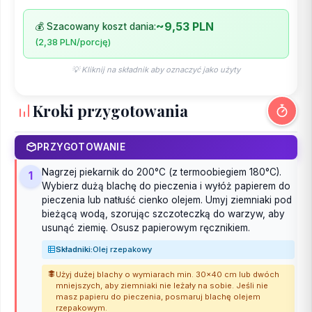
~9,53 PLN
💰 Szacowany koszt dania:
(2,38 PLN/porcję)
💡 Kliknij na składnik aby oznaczyć jako użyty
Kroki przygotowania
PRZYGOTOWANIE
Nagrzej piekarnik do 200°C (z termoobiegiem 180°C).
1
Wybierz dużą blachę do pieczenia i wyłóż papierem do
pieczenia lub natłuść cienko olejem. Umyj ziemniaki pod
bieżącą wodą, szorując szczoteczką do warzyw, aby
usunąć ziemię. Osusz papierowym ręcznikiem.
Składniki:
Olej rzepakowy
Użyj dużej blachy o wymiarach min. 30x40 cm lub dwóch
mniejszych, aby ziemniaki nie leżały na sobie. Jeśli nie
masz papieru do pieczenia, posmaruj blachę olejem
rzepakowym.