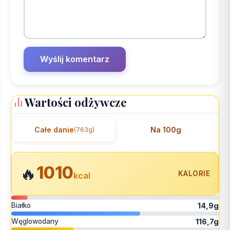
Wartości odżywcze
Całe danie
Na 100g
(763g)
1010
🔥
KALORIE
kcal
Białko
14,9g
Węglowodany
116,7g