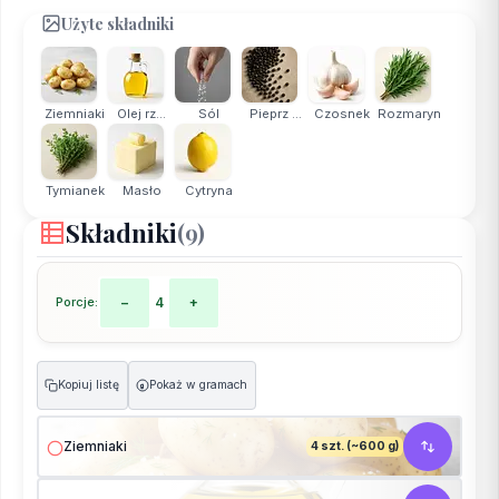
Użyte składniki
Ziemniaki
Olej rz...
Sól
Pieprz ...
Czosnek
Rozmaryn
Tymianek
Masło
Cytryna
Składniki
(9)
Porcje:
−
4
+
Kopiuj listę
Pokaż w gramach
g
Ziemniaki
4 szt. (~600 g)