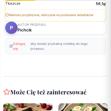
Tłuszcze
56,1g
Wartości przybliżone, obliczone na podstawie składników
AUTOR PRZEPISU
P
Pichcik
Zaloguj
aby dodać prywatną notatkę do tego
się
przepisu.
Może Cię też zainteresować