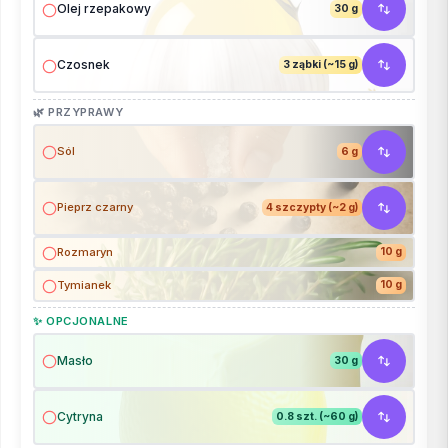
Olej rzepakowy
30 g
Czosnek
3 ząbki (~15 g)
🌿 PRZYPRAWY
Sól
6 g
Pieprz czarny
4 szczypty (~2 g)
Rozmaryn
10 g
Tymianek
10 g
✨ OPCJONALNE
Masło
30 g
Cytryna
0.8 szt. (~60 g)