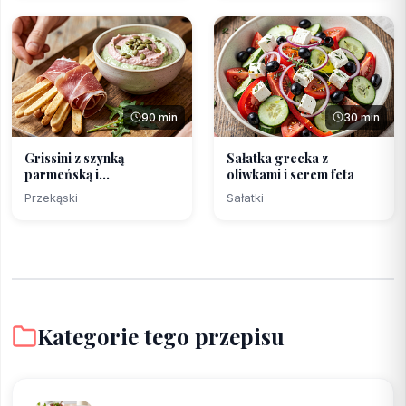
90 min
30 min
Grissini z szynką
Sałatka grecka z
parmeńską i
oliwkami i serem feta
rabarbarowo-...
Przekąski
Sałatki
Kategorie tego przepisu