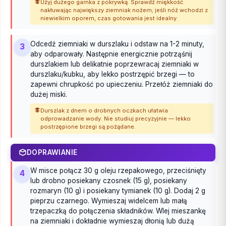
Użyj dużego garnka z pokrywką. Sprawdź miękkość
nakłuwając największy ziemniak nożem; jeśli nóż wchodzi z
niewielkim oporem, czas gotowania jest idealny.
Odcedź ziemniaki w durszlaku i odstaw na 1-2 minuty,
3
aby odparowały. Następnie energicznie potrząśnij
durszlakiem lub delikatnie poprzewracaj ziemniaki w
durszlaku/kubku, aby lekko postrzępić brzegi — to
zapewni chrupkość po upieczeniu. Przełóż ziemniaki do
dużej miski.
Durszlak z dnem o drobnych oczkach ułatwia
odprowadzanie wody. Nie studiuj precyzyjnie — lekko
postrzępione brzegi są pożądane.
DOPRAWIANIE
W misce połącz 30 g oleju rzepakowego, przeciśnięty
4
lub drobno posiekany czosnek (15 g), posiekany
rozmaryn (10 g) i posiekany tymianek (10 g). Dodaj 2 g
pieprzu czarnego. Wymieszaj widelcem lub małą
trzepaczką do połączenia składników. Wlej mieszankę
na ziemniaki i dokładnie wymieszaj dłonią lub dużą