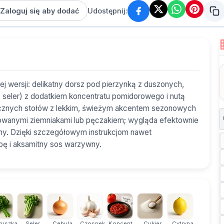
Zaloguj się aby dodać
Udostępnij:
j wersji: delikatny dorsz pod pierzynką z duszonych,
seler) z dodatkiem koncentratu pomidorowego i nutą
tecznych stołów z lekkim, świeżym akcentem sezonowych
towanymi ziemniakami lub pęczakiem; wygląda efektownie
y. Dzięki szczegółowym instrukcjom nawet
bę i aksamitny sos warzywny.
ruszka
Seler
Cebula
Czosnek
Koncent...
Cukier
Cytryna