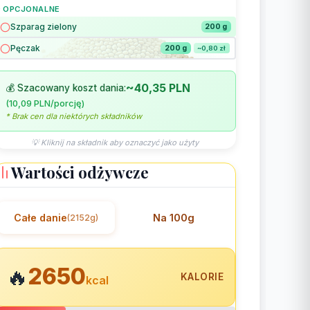
 OPCJONALNE
Szparag zielony
200 g
Pęczak
200 g
~0,80 zł
~40,35 PLN
💰 Szacowany koszt dania:
(10,09 PLN/porcję)
* Brak cen dla niektórych składników
💡 Kliknij na składnik aby oznaczyć jako użyty
Wartości odżywcze
Całe danie
Na 100g
(2152g)
2650
🔥
KALORIE
kcal