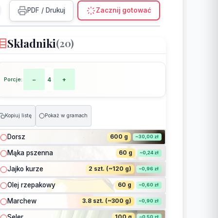
PDF / Drukuj
Zacznij gotować
Składniki
(20)
Porcje:
−
4
+
Kopiuj listę
Pokaż w gramach
Dorsz
600 g
~30,00 zł
Mąka pszenna
60 g
~0,24 zł
Jajko kurze
2 szt. (~120 g)
~0,96 zł
Olej rzepakowy
60 g
~0,60 zł
Marchew
3.8 szt. (~300 g)
~0,90 zł
Seler
100 g
~0,50 zł