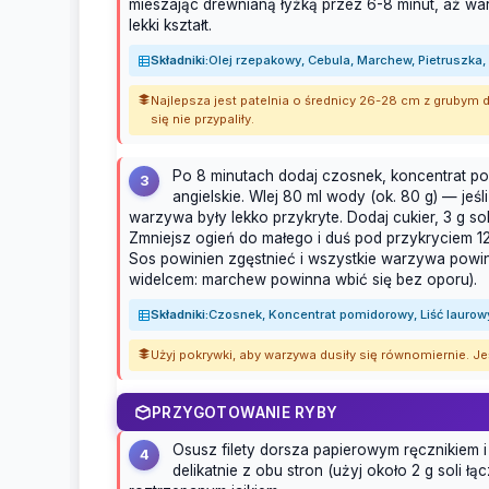
mieszając drewnianą łyżką przez 6-8 minut, aż w
lekki kształt.
Składniki:
Olej rzepakowy, Cebula, Marchew, Pietruszka,
Najlepsza jest patelnia o średnicy 26-28 cm z grubym d
się nie przypaliły.
Po 8 minutach dodaj czosnek, koncentrat pom
3
angielskie. Wlej 80 ml wody (ok. 80 g) — jeśli 
warzywa były lekko przykryte. Dodaj cukier, 3 g soli 
Zmniejsz ogień do małego i duś pod przykryciem 12
Sos powinien zgęstnieć i wszystkie warzywa powi
widelcem: marchew powinna wbić się bez oporu).
Składniki:
Czosnek, Koncentrat pomidorowy, Liść laurowy,
Użyj pokrywki, aby warzywa dusiły się równomiernie. Jeśl
PRZYGOTOWANIE RYBY
Osusz filety dorsza papierowym ręcznikiem i 
4
delikatnie z obu stron (użyj około 2 g soli łą