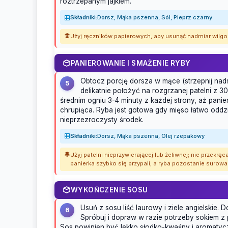
roztrzepanym jajkiem.
Składniki:
Dorsz, Mąka pszenna, Sól, Pieprz czarny
Użyj ręczników papierowych, aby usunąć nadmiar wilgoc
PANIEROWANIE I SMAŻENIE RYBY
Obtocz porcję dorsza w mące (strzepnij nadm
5
delikatnie położyć na rozgrzanej patelni z 30 
średnim ogniu 3-4 minuty z każdej strony, aż panie
chrupiąca. Ryba jest gotowa gdy mięso łatwo oddzi
nieprzezroczysty środek.
Składniki:
Dorsz, Mąka pszenna, Olej rzepakowy
Użyj patelni nieprzywierającej lub żeliwnej; nie przekręc
panierka szybko się przypali, a ryba pozostanie surowa
WYKOŃCZENIE SOSU
Usuń z sosu liść laurowy i ziele angielskie. 
6
Spróbuj i dopraw w razie potrzeby sokiem z 
Sos powinien być lekko słodko-kwaśny i aromatyc