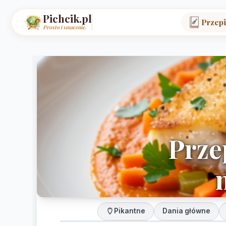
Pichcik.pl
Przepi
Prosto i smacznie.
Prze
Pikantne
Dania główne