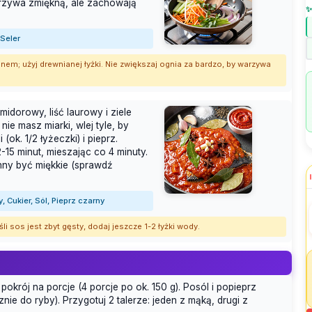
arzywa zmiękną, ale zachowają
✨
 Seler
nem; użyj drewnianej łyżki. Nie zwiększaj ognia za bardzo, by warzywa
idorowy, liść laurowy i ziele
nie masz miarki, wlej tyle, by
(ok. 1/2 łyżeczki) i pieprz.
-15 minut, mieszając co 4 minuty.
nny być miękkie (sprawdź
 Cukier, Sól, Pieprz czarny
i sos jest zbyt gęsty, dodaj jeszcze 1-2 łyżki wody.
pokrój na porcje (4 porcje po ok. 150 g). Posól i popieprz
cznie do ryby). Przygotuj 2 talerze: jeden z mąką, drugi z