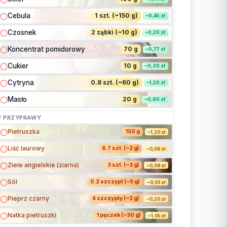
Cebula
1 szt. (~150 g)
~0,45 zł
Czosnek
2 ząbki (~10 g)
~0,20 zł
Koncentrat pomidorowy
70 g
~0,77 zł
Cukier
10 g
~0,30 zł
Cytryna
0.8 szt. (~60 g)
~1,20 zł
Masło
20 g
~0,80 zł
 PRZYPRAWY
Pietruszka
150 g
~1,20 zł
Liść laurowy
6.7 szt. (~2 g)
~0,06 zł
Ziele angielskie (ziarna)
3 szt. (~3 g)
~0,09 zł
Sól
0.2 szczypt (~5 g)
~0,03 zł
Pieprz czarny
4 szczypty (~2 g)
~0,20 zł
Natka pietruszki
1 pęczek (~30 g)
~1,05 zł