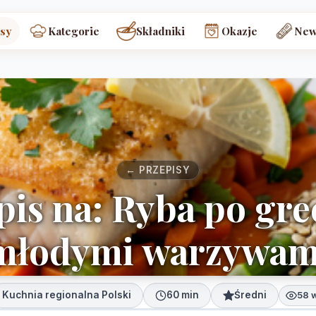
sy
Kategorie
Składniki
Okazje
New
← PRZEPISY
pis na: Ryba po gre
młodymi warzywam
Kuchnia regionalna Polski
60 min
Średni
58 