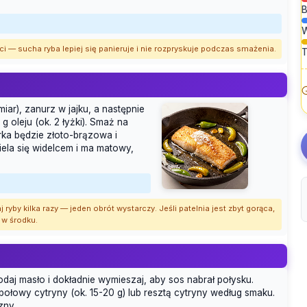
B
i — sucha ryba lepiej się panieruje i nie rozpryskuje podczas smażenia.
T
iar), zanurz w jajku, a następnie
g oleju (ok. 2 łyżki). Smaż na
rka będzie złoto-brązowa i
ela się widelcem i ma matowy,
aj ryby kilka razy — jeden obrót wystarczy. Jeśli patelnia jest zbyt gorąca,
 w środku.
Dodaj masło i dokładnie wymieszaj, aby sos nabrał połysku.
połowy cytryny (ok. 15-20 g) lub resztą cytryny według smaku.
zny.