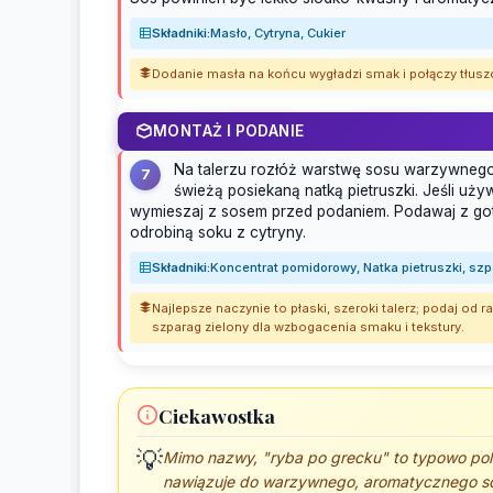
Składniki:
Masło, Cytryna, Cukier
Dodanie masła na końcu wygładzi smak i połączy tłuszc
MONTAŻ I PODANIE
Na talerzu rozłóż warstwę sosu warzywnego
7
świeżą posiekaną natką pietruszki. Jeśli uży
wymieszaj z sosem przed podaniem. Podawaj z got
odrobiną soku z cytryny.
Składniki:
Koncentrat pomidorowy, Natka pietruszki, szp
Najlepsze naczynie to płaski, szeroki talerz; podaj od
szparag zielony dla wzbogacenia smaku i tekstury.
Ciekawostka
💡
Mimo nazwy, "ryba po grecku" to typowo pol
nawiązuje do warzywnego, aromatycznego sos