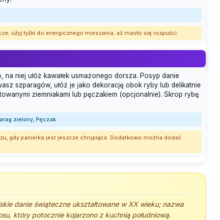
ze; użyj łyżki do energicznego mieszania, aż masło się rozpuści.
, na niej ułóż kawałek usmażonego dorsza. Posyp danie
wasz szparagów, ułóż je jako dekorację obok ryby lub delikatnie
owanymi ziemniakami lub pęczakiem (opcjonalnie). Skrop rybę
arag zielony, Pęczak
 razu, gdy panierka jest jeszcze chrupiąca. Dodatkowo można dodać
skie danie świąteczne ukształtowane w XX wieku; nazwa
u, który potocznie kojarzono z kuchnią południową.