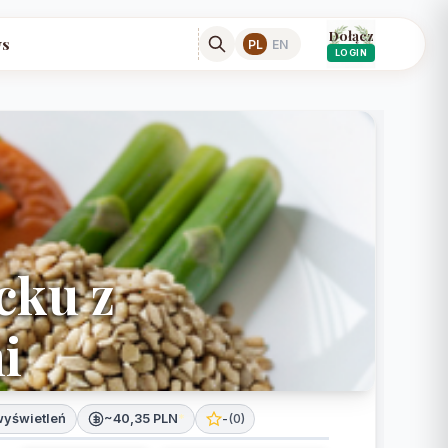
Dołącz
s
PL
EN
LOGIN
cku z
i
wyświetleń
~40,35 PLN
*
-
(
0
)