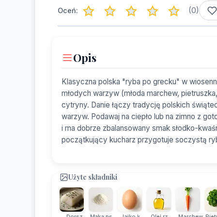
(
0
)
Oceń:
Opis
Klasyczna polska "ryba po grecku" w wiosenne
młodych warzyw (młoda marchew, pietruszka, 
cytryny. Danie łączy tradycję polskich świą
warzyw. Podawaj na ciepło lub na zimno z go
i ma dobrze zbalansowany smak słodko-kwaśn
początkujący kucharz przygotuje soczystą ry
Użyte składniki
Dorsz
Mąka ps...
Jajko k...
Olej rz...
Marchew
Piet