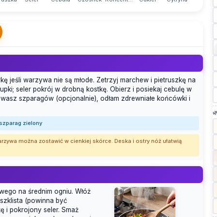
rkę jeśli warzywa nie są młode. Zetrzyj marchew i pietruszkę na
upki; seler pokrój w drobną kostkę. Obierz i posiekaj cebulę w
żywasz szparagów (opcjonalnie), odłam zdrewniałe końcówki i

 szparag zielony
arzywa można zostawić w cienkiej skórce. Deska i ostry nóż ułatwią
owego na średnim ogniu. Włóż
 szklista (powinna być
ę i pokrojony seler. Smaż