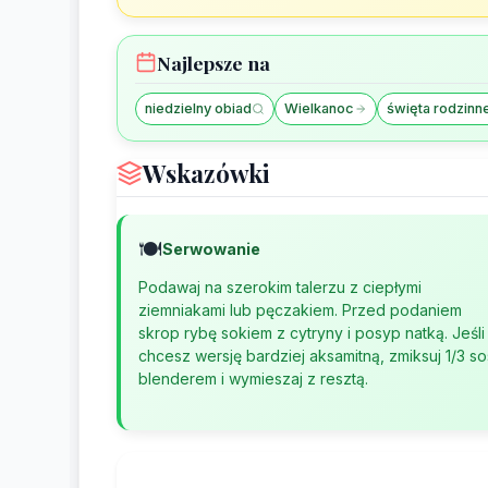
Najlepsze na
niedzielny obiad
Wielkanoc
święta rodzinn
Wskazówki
🍽️
Serwowanie
Podawaj na szerokim talerzu z ciepłymi
ziemniakami lub pęczakiem. Przed podaniem
skrop rybę sokiem z cytryny i posyp natką. Jeśli
chcesz wersję bardziej aksamitną, zmiksuj 1/3 s
blenderem i wymieszaj z resztą.