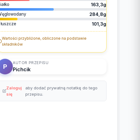
iałko
163,3g
Węglowodany
284,8g
łuszcze
101,3g
Wartości przybliżone, obliczone na podstawie
składników
AUTOR PRZEPISU
P
Pichcik
Zaloguj
aby dodać prywatną notatkę do tego
się
przepisu.