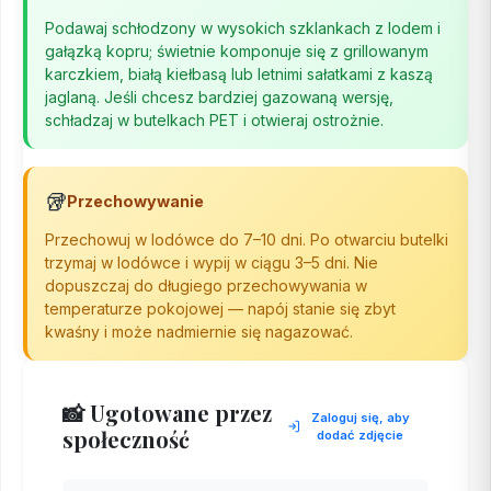
Podawaj schłodzony w wysokich szklankach z lodem i
gałązką kopru; świetnie komponuje się z grillowanym
karczkiem, białą kiełbasą lub letnimi sałatkami z kaszą
jaglaną. Jeśli chcesz bardziej gazowaną wersję,
schładzaj w butelkach PET i otwieraj ostrożnie.
🥡
Przechowywanie
Przechowuj w lodówce do 7–10 dni. Po otwarciu butelki
trzymaj w lodówce i wypij w ciągu 3–5 dni. Nie
dopuszczaj do długiego przechowywania w
temperaturze pokojowej — napój stanie się zbyt
kwaśny i może nadmiernie się nagazować.
📸 Ugotowane przez
Zaloguj się, aby
społeczność
dodać zdjęcie