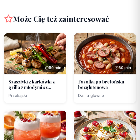
Może Cię też zainteresować
50 min
60 min
Szaszłyki z karkówki z
Fasolka po bretońsku
grilla z młodymi sz...
bezglutenowa
Przekąski
Dania główne