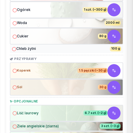
Ogórek
1 szt. (~300 g)
Woda
2000 ml
Cukier
80 g
Chleb żytni
100 g
🌿 PRZYPRAWY
Koperek
1.5 pęczki (~30 g)
Sól
30 g
✨ OPCJONALNE
Liść laurowy
6.7 szt. (~2 g)
Ziele angielskie (ziarna)
3 szt. (~3 g)