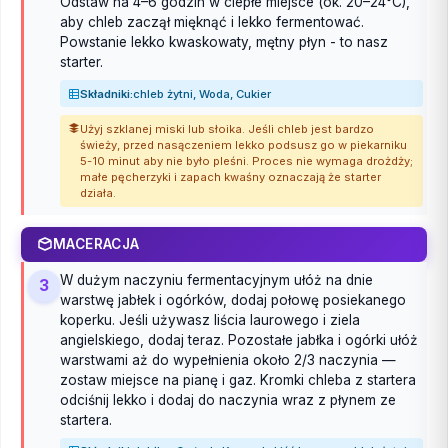
Odstaw na 4–6 godzin w ciepłe miejsce (ok. 20–24°C),
aby chleb zaczął mięknąć i lekko fermentować.
Powstanie lekko kwaskowaty, mętny płyn - to nasz
starter.
Składniki:
chleb żytni, Woda, Cukier
Użyj szklanej miski lub słoika. Jeśli chleb jest bardzo
świeży, przed nasączeniem lekko podsusz go w piekarniku
5-10 minut aby nie było pleśni. Proces nie wymaga drożdży;
małe pęcherzyki i zapach kwaśny oznaczają że starter
działa.
MACERACJA
W dużym naczyniu fermentacyjnym ułóż na dnie
3
warstwę jabłek i ogórków, dodaj połowę posiekanego
koperku. Jeśli używasz liścia laurowego i ziela
angielskiego, dodaj teraz. Pozostałe jabłka i ogórki ułóż
warstwami aż do wypełnienia około 2/3 naczynia —
zostaw miejsce na pianę i gaz. Kromki chleba z startera
odciśnij lekko i dodaj do naczynia wraz z płynem ze
startera.