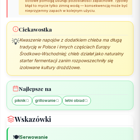
octowe pomogą usunąć pozostałości zapachowe. Typowy
błąd to mycie tylko zimną wodą — konsekwencją może być
nieprzyjemny zapach w kolejnym użyciu.
Ciekawostka
Kwaszenie napojów z dodatkiem chleba ma długą
💡
tradycję w Polsce i innych częściach Europy
Środkowo-Wschodniej; chleb działał jako naturalny
starter fermentacji zanim rozpowszechniły się
izolowane kultury drożdżowe.
Najlepsze na
piknik
grillowanie
letni obiad
Wskazówki
🍽️
Serwowanie