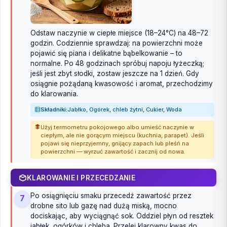
Odstaw naczynie w ciepłe miejsce (18–24°C) na 48–72
godzin. Codziennie sprawdzaj: na powierzchni może
pojawić się piana i delikatne bąbelkowanie – to
normalne. Po 48 godzinach spróbuj napoju łyżeczką;
jeśli jest zbyt słodki, zostaw jeszcze na 1 dzień. Gdy
osiągnie pożądaną kwasowość i aromat, przechodzimy
do klarowania.
Składniki:
Jabłko, Ogórek, chleb żytni, Cukier, Woda
Użyj termometru pokojowego albo umieść naczynie w
ciepłym, ale nie gorącym miejscu (kuchnia, parapet). Jeśli
pojawi się nieprzyjemny, gnijący zapach lub pleśń na
powierzchni — wyrzuć zawartość i zacznij od nowa.
KLAROWANIE I PRZECEDZANIE
Po osiągnięciu smaku przecedź zawartość przez
7
drobne sito lub gazę nad dużą miską, mocno
dociskając, aby wyciągnąć sok. Oddziel płyn od resztek
jabłek, ogórków i chleba. Przelej klarowny kwas do