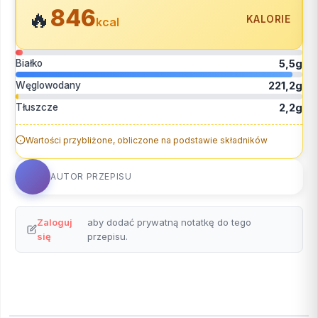
846
🔥
KALORIE
kcal
Białko
5,5g
Węglowodany
221,2g
Tłuszcze
2,2g
Wartości przybliżone, obliczone na podstawie składników
AUTOR PRZEPISU
Zaloguj
aby dodać prywatną notatkę do tego
się
przepisu.