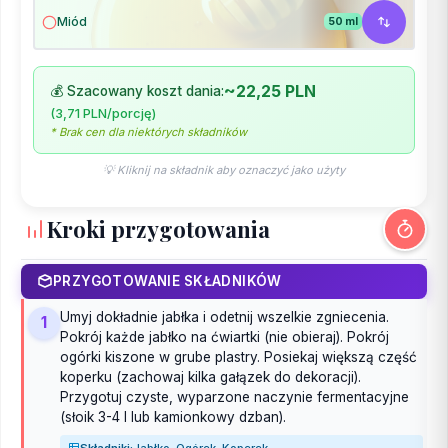
Miód
50 ml
~22,25 PLN
💰 Szacowany koszt dania:
(3,71 PLN/porcję)
* Brak cen dla niektórych składników
💡 Kliknij na składnik aby oznaczyć jako użyty
Kroki przygotowania
PRZYGOTOWANIE SKŁADNIKÓW
Umyj dokładnie jabłka i odetnij wszelkie zgniecenia.
1
Pokrój każde jabłko na ćwiartki (nie obieraj). Pokrój
ogórki kiszone w grube plastry. Posiekaj większą część
koperku (zachowaj kilka gałązek do dekoracji).
Przygotuj czyste, wyparzone naczynie fermentacyjne
(słoik 3-4 l lub kamionkowy dzban).