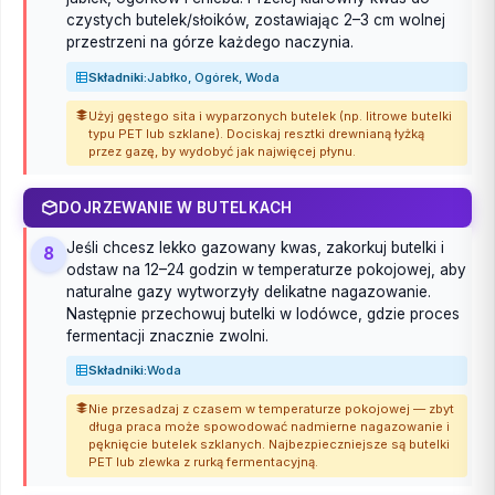
czystych butelek/słoików, zostawiając 2–3 cm wolnej
przestrzeni na górze każdego naczynia.
Składniki:
Jabłko, Ogórek, Woda
Użyj gęstego sita i wyparzonych butelek (np. litrowe butelki
typu PET lub szklane). Dociskaj resztki drewnianą łyżką
przez gazę, by wydobyć jak najwięcej płynu.
DOJRZEWANIE W BUTELKACH
Jeśli chcesz lekko gazowany kwas, zakorkuj butelki i
8
odstaw na 12–24 godzin w temperaturze pokojowej, aby
naturalne gazy wytworzyły delikatne nagazowanie.
Następnie przechowuj butelki w lodówce, gdzie proces
fermentacji znacznie zwolni.
Składniki:
Woda
Nie przesadzaj z czasem w temperaturze pokojowej — zbyt
długa praca może spowodować nadmierne nagazowanie i
pęknięcie butelek szklanych. Najbezpieczniejsze są butelki
PET lub zlewka z rurką fermentacyjną.