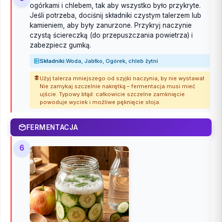
ogórkami i chlebem, tak aby wszystko było przykryte.
Jeśli potrzeba, dociśnij składniki czystym talerzem lub
kamieniem, aby były zanurzone. Przykryj naczynie
czystą ściereczką (do przepuszczania powietrza) i
zabezpiecz gumką.
Składniki:
Woda, Jabłko, Ogórek, chleb żytni
Użyj talerza mniejszego od szyjki naczynia, by nie wystawał.
Nie zamykaj szczelnie nakrętką – fermentacja musi mieć
ujście. Typowy błąd: całkowicie szczelne zamknięcie
powoduje wyciek i możliwe pęknięcie słoja.
FERMENTACJA
6