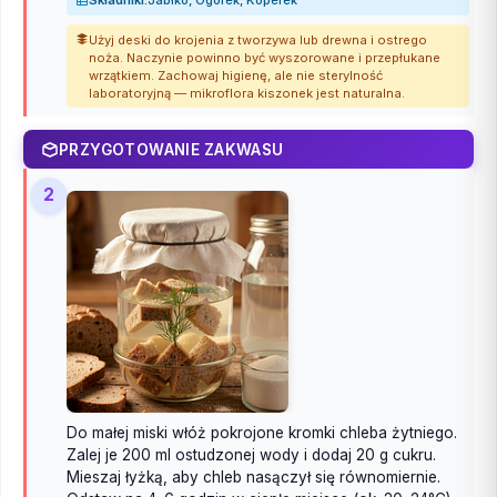
Składniki:
Jabłko, Ogórek, Koperek
Użyj deski do krojenia z tworzywa lub drewna i ostrego
noża. Naczynie powinno być wyszorowane i przepłukane
wrzątkiem. Zachowaj higienę, ale nie sterylność
laboratoryjną — mikroflora kiszonek jest naturalna.
PRZYGOTOWANIE ZAKWASU
2
Do małej miski włóż pokrojone kromki chleba żytniego.
Zalej je 200 ml ostudzonej wody i dodaj 20 g cukru.
Mieszaj łyżką, aby chleb nasączył się równomiernie.