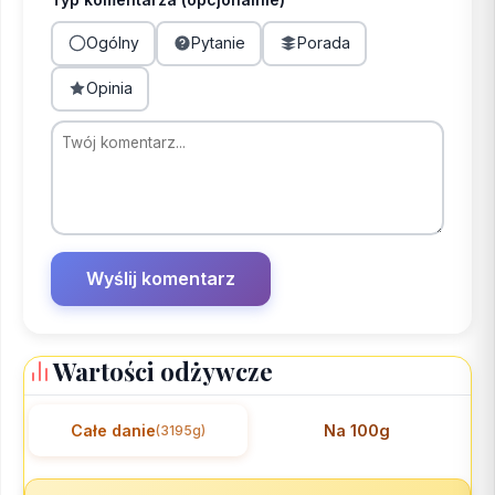
Ogólny
Pytanie
Porada
Opinia
Wartości odżywcze
Całe danie
Na 100g
(3195g)