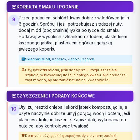
KOREKTA SMAKU I PODANIE
Przed podaniem schłódź kwas dobrze w lodówce (min.
9
6 godzin). Spróbuj i jeśli potrzebujesz słodszej nuty,
dodaj miód (opcjonalnie) łyżka po łyżce do smaku.
Podawaj w wysokich szklankach z lodem, plasterkiem
kiszonego jabłka, plasterkiem ogórka i gałązką
świeżego koperku.
Składniki:
Miód, Koperek, Jabłko, Ogórek
Użyj łyżeczki miodu, jeśli dodajesz — rozpuszcza się
szybciej w niewielkiej ilości ciepłego kwasu. Nie dosładzaj
zbyt mocno, by nie zabić naturalnej kwasowości.
CZYSZCZENIE I PORADY KOŃCOWE
Utylizuj resztki chleba i skórki jabłek kompostując je, a
10
użyte naczynie dobrze umyj gorącą wodą i octem, jeśli
planujesz kolejne kiszenie. Zapisz datę wykonania na
butelce, aby kontrolować trwałość.
Do mycia użyj gąbki i gorącej wody z płynem; zacieki