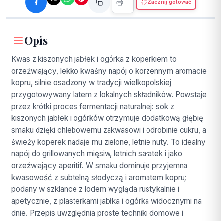
Zacznij gotować
Opis
Kwas z kiszonych jabłek i ogórka z koperkiem to
orzeźwiający, lekko kwaśny napój o korzennym aromacie
kopru, silnie osadzony w tradycji wielkopolskiej
przygotowywany latem z lokalnych składników. Powstaje
przez krótki proces fermentacji naturalnej: sok z
kiszonych jabłek i ogórków otrzymuje dodatkową głębię
smaku dzięki chlebowemu zakwasowi i odrobinie cukru, a
świeży koperek nadaje mu zielone, letnie nuty. To idealny
napój do grillowanych mięsiw, letnich sałatek i jako
orzeźwiający aperitif. W smaku dominuje przyjemna
kwasowość z subtelną słodyczą i aromatem kopru;
podany w szklance z lodem wygląda rustykalnie i
apetycznie, z plasterkami jabłka i ogórka widocznymi na
dnie. Przepis uwzględnia proste techniki domowe i