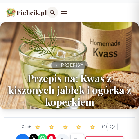
Pichcik.pl
← PRZEPISY
Przepis na: Kwas z
kiszonych jabłek i ogórka z
koperkiem
(
0
)
Oceń: