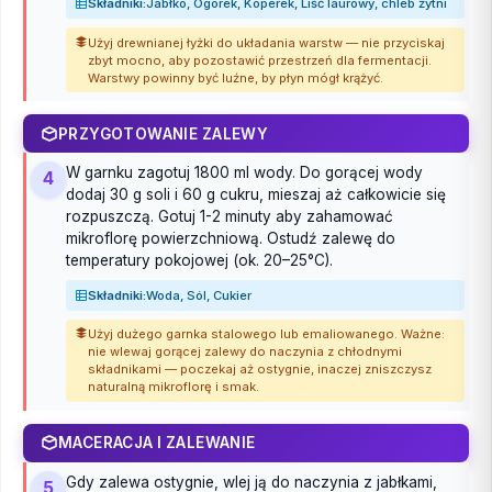
Składniki:
Jabłko, Ogórek, Koperek, Liść laurowy, chleb żytni
Użyj drewnianej łyżki do układania warstw — nie przyciskaj
zbyt mocno, aby pozostawić przestrzeń dla fermentacji.
Warstwy powinny być luźne, by płyn mógł krążyć.
PRZYGOTOWANIE ZALEWY
W garnku zagotuj 1800 ml wody. Do gorącej wody
4
dodaj 30 g soli i 60 g cukru, mieszaj aż całkowicie się
rozpuszczą. Gotuj 1-2 minuty aby zahamować
mikroflorę powierzchniową. Ostudź zalewę do
temperatury pokojowej (ok. 20–25°C).
Składniki:
Woda, Sól, Cukier
Użyj dużego garnka stalowego lub emaliowanego. Ważne:
nie wlewaj gorącej zalewy do naczynia z chłodnymi
składnikami — poczekaj aż ostygnie, inaczej zniszczysz
naturalną mikroflorę i smak.
MACERACJA I ZALEWANIE
Gdy zalewa ostygnie, wlej ją do naczynia z jabłkami,
5