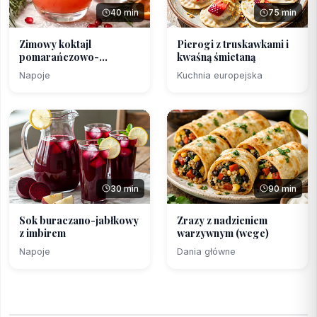
40 min
75 min
Zimowy koktajl
Pierogi z truskawkami i
pomarańczowo-
kwaśną śmietaną
granatowy 0296...
Napoje
Kuchnia europejska
30 min
90 min
Sok buraczano-jabłkowy
Zrazy z nadzieniem
z imbirem
warzywnym (wege)
Napoje
Dania główne