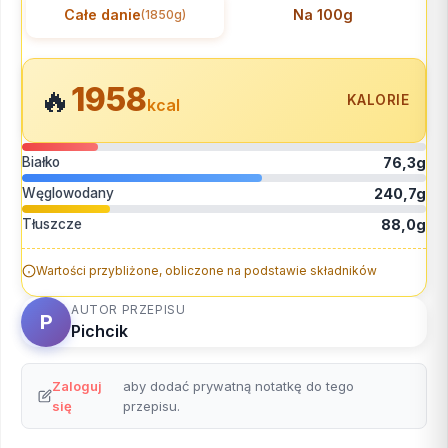
Całe danie
Na 100g
(1850g)
1958
🔥
KALORIE
kcal
Białko
76,3g
Węglowodany
240,7g
Tłuszcze
88,0g
Wartości przybliżone, obliczone na podstawie składników
AUTOR PRZEPISU
P
Pichcik
Zaloguj
aby dodać prywatną notatkę do tego
się
przepisu.