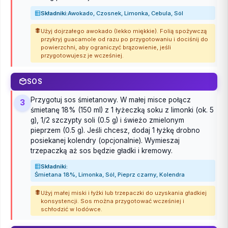
Składniki:
Awokado, Czosnek, Limonka, Cebula, Sól
Użyj dojrzałego awokado (lekko miękkie). Folią spożywczą
przykryj guacamole od razu po przygotowaniu i dociśnij do
powierzchni, aby ograniczyć brązowienie, jeśli
przygotowujesz je wcześniej.
SOS
Przygotuj sos śmietanowy. W małej misce połącz
3
śmietanę 18% (150 ml) z 1 łyżeczką soku z limonki (ok. 5
g), 1/2 szczypty soli (0.5 g) i świeżo zmielonym
pieprzem (0.5 g). Jeśli chcesz, dodaj 1 łyżkę drobno
posiekanej kolendry (opcjonalnie). Wymieszaj
trzepaczką aż sos będzie gładki i kremowy.
Składniki:
Śmietana 18%, Limonka, Sól, Pieprz czarny, Kolendra
Użyj małej miski i łyżki lub trzepaczki do uzyskania gładkiej
konsystencji. Sos można przygotować wcześniej i
schłodzić w lodówce.