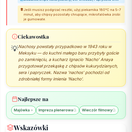
Jeśli musisz podgrzać resztki, użyj piekarnika 180°C na 5–7
minut, aby chipsy pozostały chrupiące; mikrofalówka zrobi
je gumowate.
Ciekawostka
Nachosy powstały przypadkowo w 1943 roku w
💡
Meksyku — do kuchni małego baru przybyły goście
po zamknięciu, a kucharz Ignacio 'Nacho' Anaya
przygotował przekąskę z chipsów kukurydzianych,
sera i papryczek. Nazwa 'nachos' pochodzi od
zdrobniałej formy imienia 'Nacho'.
Najlepsze na
Majówka
Impreza plenerowa
Wieczór filmowy
Wskazówki