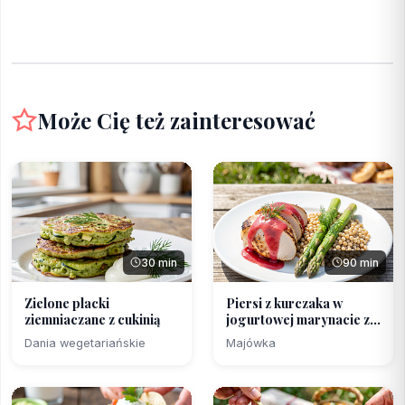
Może Cię też zainteresować
30 min
90 min
Zielone placki
Piersi z kurczaka w
ziemniaczane z cukinią
jogurtowej marynacie z...
Dania wegetariańskie
Majówka