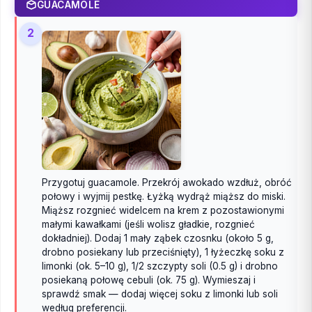
GUACAMOLE
2
Przygotuj guacamole. Przekrój awokado wzdłuż, obróć
połowy i wyjmij pestkę. Łyżką wydrąż miąższ do miski.
Miąższ rozgnieć widelcem na krem z pozostawionymi
małymi kawałkami (jeśli wolisz gładkie, rozgnieć
dokładniej). Dodaj 1 mały ząbek czosnku (około 5 g,
drobno posiekany lub przeciśnięty), 1 łyżeczkę soku z
limonki (ok. 5–10 g), 1/2 szczypty soli (0.5 g) i drobno
posiekaną połowę cebuli (ok. 75 g). Wymieszaj i
sprawdź smak — dodaj więcej soku z limonki lub soli
według preferencji.