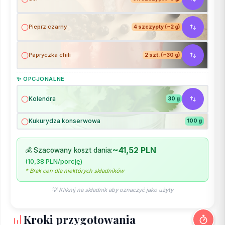
Pieprz czarny
4 szczypty (~2 g)
Papryczka chili
2 szt. (~30 g)
✨ OPCJONALNE
Kolendra
30 g
Kukurydza konserwowa
100 g
~41,52 PLN
💰 Szacowany koszt dania:
(10,38 PLN/porcję)
* Brak cen dla niektórych składników
💡 Kliknij na składnik aby oznaczyć jako użyty
Kroki przygotowania