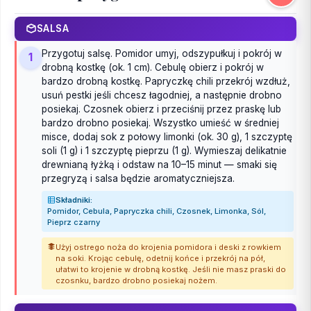
SALSA
Przygotuj salsę. Pomidor umyj, odszypułkuj i pokrój w
1
drobną kostkę (ok. 1 cm). Cebulę obierz i pokrój w
bardzo drobną kostkę. Papryczkę chili przekrój wzdłuż,
usuń pestki jeśli chcesz łagodniej, a następnie drobno
posiekaj. Czosnek obierz i przeciśnij przez praskę lub
bardzo drobno posiekaj. Wszystko umieść w średniej
misce, dodaj sok z połowy limonki (ok. 30 g), 1 szczyptę
soli (1 g) i 1 szczyptę pieprzu (1 g). Wymieszaj delikatnie
drewnianą łyżką i odstaw na 10–15 minut — smaki się
przegryzą i salsa będzie aromatyczniejsza.
Składniki:
Pomidor, Cebula, Papryczka chili, Czosnek, Limonka, Sól,
Pieprz czarny
Użyj ostrego noża do krojenia pomidora i deski z rowkiem
na soki. Krojąc cebulę, odetnij końce i przekrój na pół,
ułatwi to krojenie w drobną kostkę. Jeśli nie masz praski do
czosnku, bardzo drobno posiekaj nożem.