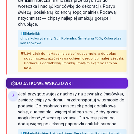
cienkimi niteczkami (możesz przełożyć sos do
woreczka i naciąć końcówkę do dekoracji). Posyp
świeżą, posiekaną kolendrą (opcjonalnie). Podawaj
natychmiast — chipsy najlepiej smakują gorące i
chrupiące.
Składniki:
chips kukurydziany, Sól, Kolendra, Śmietana 18%, Kukurydza
konserwowa
Użyj łyżek do nakładania salsy i guacamole, a do polać
sosu możesz użyć rękawa cukierniczego lub małej łyżeczki.
Podawaj z dodatkową limonką i małą miską z sosem na
boku.
DODATKOWE WSKAZÓWKI
Jeśli przygotowujesz nachosy na zewnątrz (majówka),
7
zapiecz chipsy w domu i przetransportuj w termosie do
podania. Do osobnych miseczek podaj dodatkową
salsę, guacamole i więcej startego sera, żeby goście
mogli dołożyć według uznania. Dla wersji pikantnej
dodaj więcej posiekanej papryczki chili lub sriracha.
Składniki:
chips kukurydziany, Ser cheddar, Papryczka chili