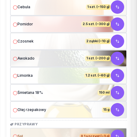
Cebula
1 szt. (~150 g)
Pomidor
2.5 szt. (~300 g)
Czosnek
2 ząbki (~10 g)
Awokado
1 szt. (~200 g)
Limonka
1.2 szt. (~60 g)
Śmietana 18%
150 ml
Olej rzepakowy
15 g
🌿 PRZYPRAWY
Sól
0.1 szczypt (~3 g)