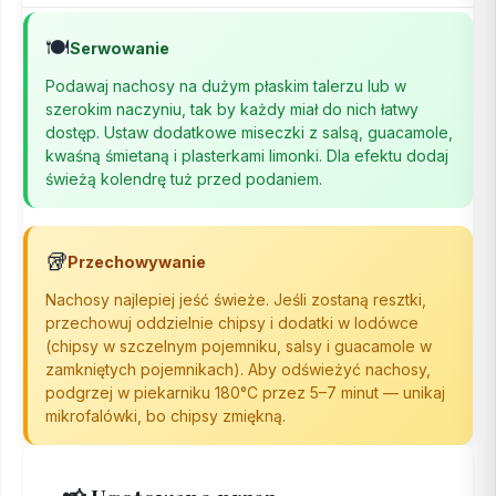
🍽️
Serwowanie
Podawaj nachosy na dużym płaskim talerzu lub w
szerokim naczyniu, tak by każdy miał do nich łatwy
dostęp. Ustaw dodatkowe miseczki z salsą, guacamole,
kwaśną śmietaną i plasterkami limonki. Dla efektu dodaj
świeżą kolendrę tuż przed podaniem.
🥡
Przechowywanie
Nachosy najlepiej jeść świeże. Jeśli zostaną resztki,
przechowuj oddzielnie chipsy i dodatki w lodówce
(chipsy w szczelnym pojemniku, salsy i guacamole w
zamkniętych pojemnikach). Aby odświeżyć nachosy,
podgrzej w piekarniku 180°C przez 5–7 minut — unikaj
mikrofalówki, bo chipsy zmiękną.