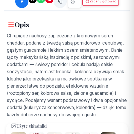
Zacznij gotować
Opis
Chrupiące nachosy zapieczone z kremowym serem
cheddar, podane z świeżą salsą pomidorowo-cebulową,
gęstym guacamole i lekkim sosem śmietanowym. Danie
łączy meksykańską inspirację z polskimi, sezonowymi
dodatkami — świeży pomidor i cebula nadają salsie
soczystości, natomiast limonka i kolendra ożywiają smak.
Idealne jako przekąska na majówkowe spotkania w
plenerze: łatwe do podziału, efektowne wizualnie
(roztopiony ser, kolorowa salsa, zielone guacamole) i
sycące. Podajemy wariant podstawowy i dwie opcjonalne
dodatki (kukurydza konserwowa, kolendra) — dzięki temu
każdy dobierze nachosy do swojego gustu.
Użyte składniki