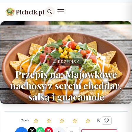
Pichcik.pl
← PRZEPISY
Przepis na: Majówkowe
nachosy z serem cheddar,
salsą i guacamole
(
0
)
Oceń: