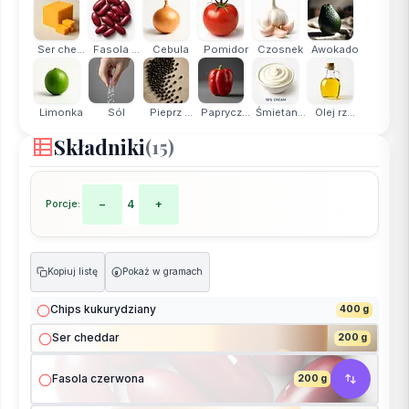
Ser che...
Fasola ...
Cebula
Pomidor
Czosnek
Awokado
Limonka
Sól
Pieprz ...
Paprycz...
Śmietan...
Olej rz...
Składniki
(15)
Porcje:
−
4
+
Kopiuj listę
Pokaż w gramach
g
Chips kukurydziany
400 g
Ser cheddar
200 g
Fasola czerwona
200 g