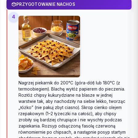
PRZYGOTOWANIE NACHOS
4
Nagrzej piekarnik do 200°C (góra-dół) lub 180°C (z
termoobiegiem). Blachę wyłóż papierem do pieczenia.
Rozłóż chipsy kukurydziane na blasze w jednej
warstwie tak, aby nachodziły na siebie lekko, tworząc
„łóżko” (nie pakuj zbyt ciasno). Skrop cienko olejem
rzepakowym (1–2 łyżeczki na całość), aby chipsy
zrobiły się bardziej chrupiące i nie wyschły podczas
zapiekania. Rozsyp odsączoną fasolę czerwoną
równomiernie po chipsach, a następnie posyp startym