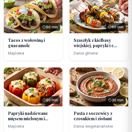
60 min
60 min
Tacos z wołowiną i
Szaszłyk z kiełbasy
guacamole
wiejskiej, papryki i c...
Majówka
Dania główne
90 min
30 min
Papryki nadziewane
Pasta z soczewicy z
mięsem mielonym i
czosnkiem i ziołami
kaszą...
Majówka
Dania wegetariańskie