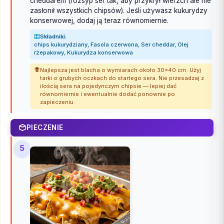
cheddarem (rozsyp ser tak, aby przykrył wierzch ale nie
zasłonił wszystkich chipsów). Jeśli używasz kukurydzy
konserwowej, dodaj ją teraz równomiernie.
Składniki:
chips kukurydziany, Fasola czerwona, Ser cheddar, Olej
rzepakowy, Kukurydza konserwowa
Najlepsza jest blacha o wymiarach około 30x40 cm. Użyj
tarki o grubych oczkach do startego sera. Nie przesadzaj z
ilością sera na pojedynczym chipsie — lepiej dać
równomiernie i ewentualnie dodać ponownie po
zapieczeniu.
PIECZENIE
5