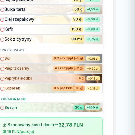
Bułka tarta
50 g
~1,50 zł
Olej rzepakowy
30 g
~0,30 zł
Kefir
150 g
~0,90 zł
Sok z cytryny
30 ml
~0,75 zł
 PRZYPRAWY
Sól
0.2 szczypt (~5 g)
~0,03 zł
Pieprz czarny
4 szczypty (~2 g)
~0,20 zł
Papryka słodka
4 g
~0,12 zł
Koperek
0.5 pęczek (~10 g)
~0,35 zł
 OPCJONALNE
Sezam
20 g
~1,30 zł
~32,78 PLN
💰 Szacowany koszt dania:
(8,19 PLN/porcję)