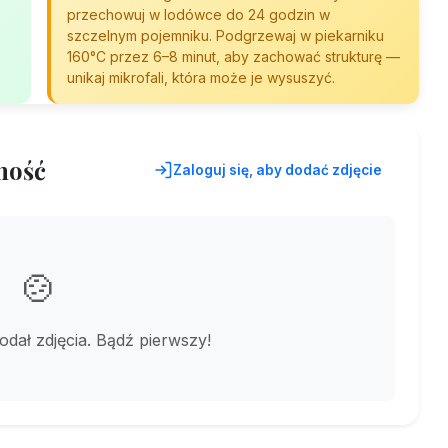
przechowuj w lodówce do 24 godzin w
szczelnym pojemniku. Podgrzewaj w piekarniku
160°C przez 6–8 minut, aby zachować strukturę —
unikaj mikrofali, która może je wysuszyć.
ność
Zaloguj się, aby dodać zdjęcie
🍲
dodał zdjęcia. Bądź pierwszy!