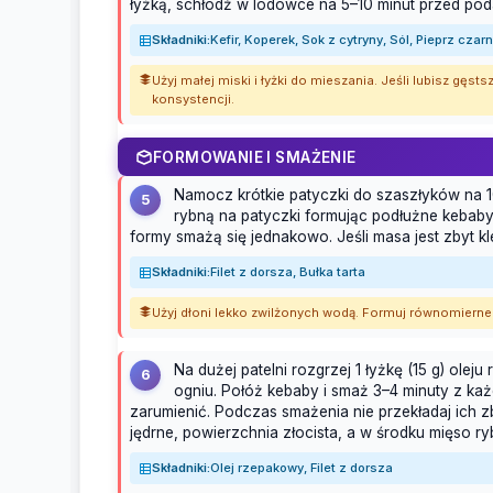
łyżką, schłodź w lodówce na 5–10 minut przed poda
Składniki:
Kefir, Koperek, Sok z cytryny, Sól, Pieprz czar
Użyj małej miski i łyżki do mieszania. Jeśli lubisz gęstszy
konsystencji.
FORMOWANIE I SMAŻENIE
Namocz krótkie patyczki do szaszłyków na 1
5
rybną na patyczki formując podłużne kebab
formy smażą się jednakowo. Jeśli masa jest zbyt kl
Składniki:
Filet z dorsza, Bułka tarta
Użyj dłoni lekko zwilżonych wodą. Formuj równomierne 
Na dużej patelni rozgrzej 1 łyżkę (15 g) ol
6
ogniu. Połóż kebaby i smaż 3–4 minuty z każ
zarumienić. Podczas smażenia nie przekładaj ich 
jędrne, powierzchnia złocista, a w środku mięso ryb
Składniki:
Olej rzepakowy, Filet z dorsza