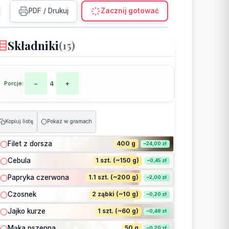
PDF / Drukuj
Zacznij gotować
Składniki
(15)
Porcje:
−
4
+
Kopiuj listę
Pokaż w gramach
Filet z dorsza
400 g
~24,00 zł
Cebula
1 szt. (~150 g)
~0,45 zł
Papryka czerwona
1.1 szt. (~200 g)
~2,00 zł
Czosnek
2 ząbki (~10 g)
~0,20 zł
Jajko kurze
1 szt. (~60 g)
~0,48 zł
Mąka pszenna
50 g
~0,20 zł