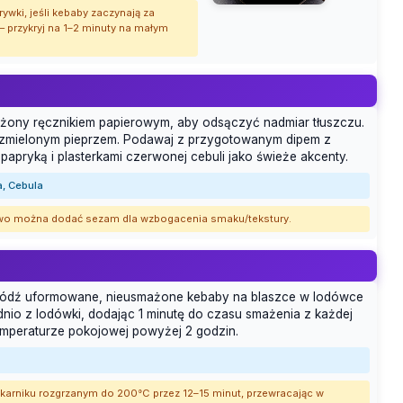
rywki, jeśli kebaby zaczynają za
— przykryj na 1–2 minuty na małym
ożony ręcznikiem papierowym, aby odsączyć nadmiar tłuszczu.
o zmielonym pieprzem. Podawaj z przygotowanym dipem z
papryką i plasterkami czerwonej cebuli jako świeże akcenty.
a, Cebula
kowo można dodać sezam dla wzbogacenia smaku/tekstury.
chłódź uformowane, nieusmażone kebaby na blaszce w lodówce
dnio z lodówki, dodając 1 minutę do czasu smażenia z każdej
mperaturze pokojowej powyżej 2 godzin.
karniku rozgrzanym do 200°C przez 12–15 minut, przewracając w