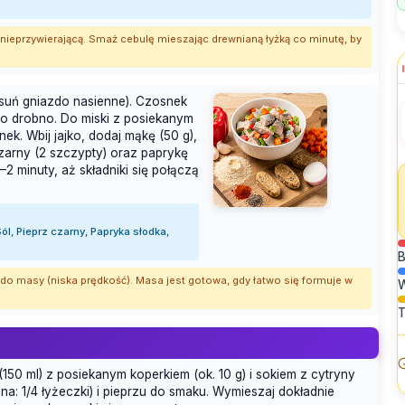
 nieprzywierającą. Smaż cebulę mieszając drewnianą łyżką co minutę, by
suń gniazdo nasienne). Czosnek
dzo drobno. Do miski z posiekanym
k. Wbij jajko, dodaj mąkę (50 g),
 czarny (2 szczypty) oraz paprykę
–2 minuty, aż składniki się połączą
l, Pieprz czarny, Papryka słodka,
B
em do masy (niska prędkość). Masa jest gotowa, gdy łatwo się formuje w
T
(150 ml) z posiekanym koperkiem (ok. 10 g) i sokiem z cytryny
na: 1/4 łyżeczki) i pieprzu do smaku. Wymieszaj dokładnie