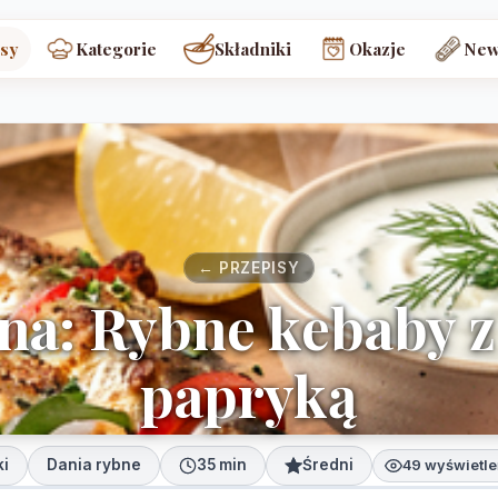
sy
Kategorie
Składniki
Okazje
New
← PRZEPISY
na: Rybne kebaby z
papryką
ki
Dania rybne
35 min
Średni
49 wyświetle