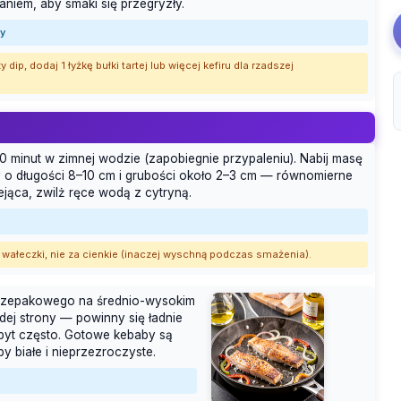
niem, aby smaki się przegryzły.
ny
 dip, dodaj 1 łyżkę bułki tartej lub więcej kefiru dla rzadszej
0 minut w zimnej wodzie (zapobiegnie przypaleniu). Nabij masę
y o długości 8–10 cm i grubości około 2–3 cm — równomierne
ejąca, zwilż ręce wodą z cytryną.
wałeczki, nie za cienkie (inaczej wyschną podczas smażenia).
eju rzepakowego na średnio-wysokim
dej strony — powinny się ładnie
zbyt często. Gotowe kebaby są
y białe i nieprzezroczyste.