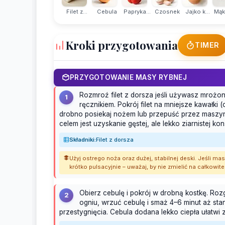
Filet z...
Cebula
Papryka...
Czosnek
Jajko k...
Mąka
Kroki przygotowania
TIMER
PRZYGOTOWANIE MASY RYBNEJ
Rozmroź filet z dorsza jeśli używasz mroż
1
ręcznikiem. Pokrój filet na mniejsze kawałki (
drobno posiekaj nożem lub przepuść przez maszy
celem jest uzyskanie gęstej, ale lekko ziarnistej kon
Składniki:
Filet z dorsza
Użyj ostrego noża oraz dużej, stabilnej deski. Jeśli m
krótko pulsacyjnie – uważaj, by nie zmielić na całkowite
Obierz cebulę i pokrój w drobną kostkę. Rozg
2
ogniu, wrzuć cebulę i smaż 4–6 minut aż sta
przestygnięcia. Cebula dodana lekko ciepła ułatwi