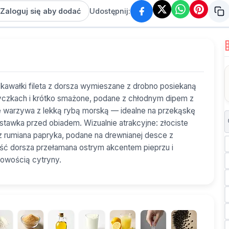
Zaloguj się aby dodać
Udostępnij:
kawałki fileta z dorsza wymieszane z drobno posiekaną
tyczkach i krótko smażone, podane z chłodnym dipem z
ne warzywa z lekką rybą morską — idealne na przekąskę
stawka przed obiadem. Wizualnie atrakcyjne: złociste
az rumiana papryka, podane na drewnianej desce z
ość dorsza przełamana ostrym akcentem pieprzu i
kowością cytryny.