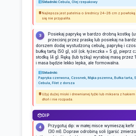
Składniki:
Cebula, Olej rzepakowy
Najlepsza jest patelnia o średnicy 24–28 cm z powłoką
się nie przypaliła.
Posiekaj paprykę w bardzo drobną kostkę (u
3
przeciśnij przez praskę lub posiekaj na bar
dorszem dodaj wystudzoną cebulę, paprykę i czosne
bułkę tartą (50 g), sól (ok. łyżeczka = 5 g), pieprz
słodką (4 g). Ręką (lub łyżką) wyrabiaj masę przez 1
i masa będzie lekko lepka, ale formowalna.
Składniki:
Papryka czerwona, Czosnek, Mąka pszenna, Bułka tarta, Só
Cebula, Filet z dorsza
Użyj dużej miski i drewnianej łyżki lub miksera z haki
dłoń i nie rozpada.
DIP
Przygotuj dip: w małej misce wymieszaj kefir 
4
(30 ml). Dopraw odrobiną soli (garść zmierzo