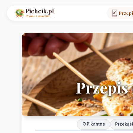
Pichcik.pl
Przepi
Prosto i smacznie.
Przepis 
Pikantne
Przekąs