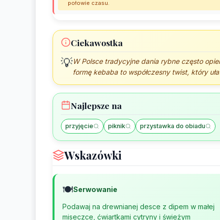
połowie czasu.
Ciekawostka
💡
W Polsce tradycyjne dania rybne często opier
formę kebaba to współczesny twist, który uła
Najlepsze na
przyjęcie
piknik
przystawka do obiadu
Wskazówki
🍽️
Serwowanie
Podawaj na drewnianej desce z dipem w małej
miseczce, ćwiartkami cytryny i świeżym