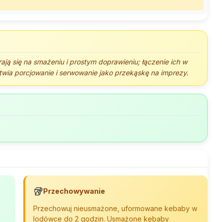
ają się na smażeniu i prostym doprawieniu; łączenie ich w
twia porcjowanie i serwowanie jako przekąskę na imprezy.
🥡
Przechowywanie
Przechowuj nieusmażone, uformowane kebaby w
lodówce do 2 godzin. Usmażone kebaby