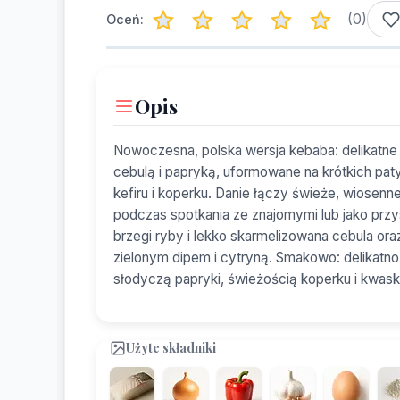
(
0
)
Oceń:
Opis
Nowoczesna, polska wersja kebaba: delikatne 
cebulą i papryką, uformowane na krótkich pa
kefiru i koperku. Danie łączy świeże, wiosen
podczas spotkania ze znajomymi lub jako przy
brzegi ryby i lekko skarmelizowana cebula or
zielonym dipem i cytryną. Smakowo: delikatn
słodyczą papryki, świeżością koperku i kwas
Użyte składniki