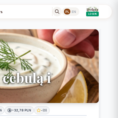
Dołącz
s
PL
EN
LOGIN
 cebulą i
ń
~32,78 PLN
-
(
0
)