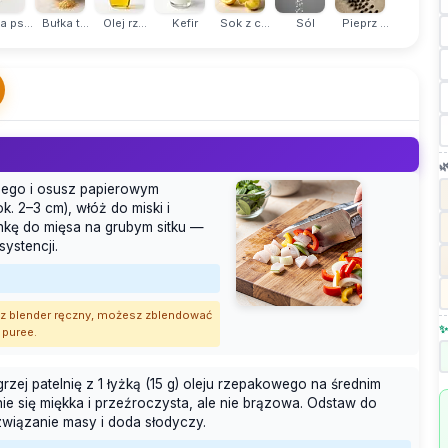
 ps...
Bułka t...
Olej rz...
Kefir
Sok z c...
Sól
Pieprz ...

onego i osusz papierowym
ok. 2–3 cm), włóż do miski i
nkę do mięsa na grubym sitku —
systencji.
asz blender ręczny, możesz zblendować
✨
 puree.
rzej patelnię z 1 łyżką (15 g) oleju rzepakowego na średnim
nie się miękka i przeźroczysta, ale nie brązowa. Odstaw do
 związanie masy i doda słodyczy.