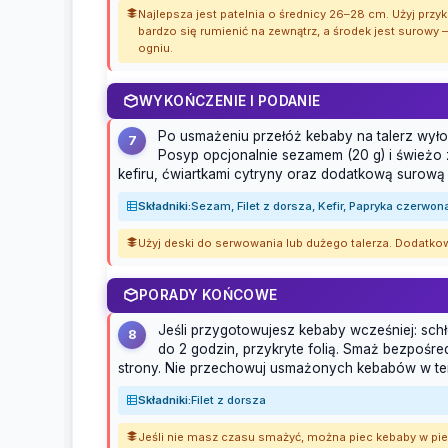
Najlepsza jest patelnia o średnicy 26–28 cm. Użyj przyk
bardzo się rumienić na zewnątrz, a środek jest surowy 
ogniu.
WYKOŃCZENIE I PODANIE
Po usmażeniu przełóż kebaby na talerz wył
7
Posyp opcjonalnie sezamem (20 g) i śwież
kefiru, ćwiartkami cytryny oraz dodatkową surową 
Składniki:
Sezam, Filet z dorsza, Kefir, Papryka czerwon
Użyj deski do serwowania lub dużego talerza. Dodat
PORADY KOŃCOWE
Jeśli przygotowujesz kebaby wcześniej: s
8
do 2 godzin, przykryte folią. Smaż bezpośre
strony. Nie przechowuj usmażonych kebabów w te
Składniki:
Filet z dorsza
Jeśli nie masz czasu smażyć, można piec kebaby w pie