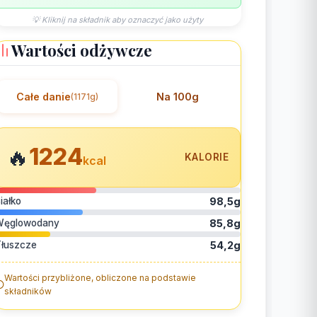
💡 Kliknij na składnik aby oznaczyć jako użyty
Wartości odżywcze
Całe danie
Na 100g
(1171g)
1224
🔥
KALORIE
kcal
iałko
98,5g
Węglowodany
85,8g
łuszcze
54,2g
Wartości przybliżone, obliczone na podstawie
składników