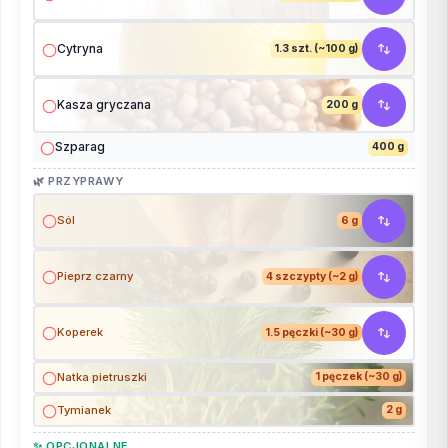
Cytryna
1.3 szt. (~100 g)
Kasza gryczana
200 g
Szparag
400 g
🌿 PRZYPRAWY
Sól
6 g
Pieprz czarny
4 szczypty (~2 g)
Koperek
1.5 pęczki (~30 g)
Natka pietruszki
1 pęczek (~30 g)
Tymianek
2 g
✨ OPCJONALNE