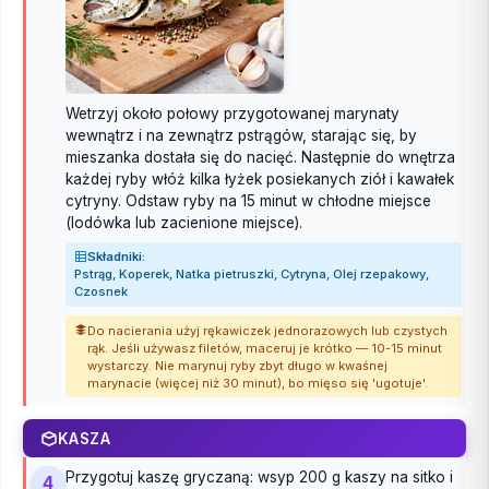
Wetrzyj około połowy przygotowanej marynaty
wewnątrz i na zewnątrz pstrągów, starając się, by
mieszanka dostała się do nacięć. Następnie do wnętrza
każdej ryby włóż kilka łyżek posiekanych ziół i kawałek
cytryny. Odstaw ryby na 15 minut w chłodne miejsce
(lodówka lub zacienione miejsce).
Składniki:
Pstrąg, Koperek, Natka pietruszki, Cytryna, Olej rzepakowy,
Czosnek
Do nacierania użyj rękawiczek jednorazowych lub czystych
rąk. Jeśli używasz filetów, maceruj je krótko — 10-15 minut
wystarczy. Nie marynuj ryby zbyt długo w kwaśnej
marynacie (więcej niż 30 minut), bo mięso się 'ugotuje'.
KASZA
Przygotuj kaszę gryczaną: wsyp 200 g kaszy na sitko i
4