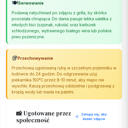
🍽️
Serwowanie
Podawaj natychmiast po zdjęciu z grilla, by skórka
pozostała chrupiąca. Do dania pasuje lekka sałatka z
młodych liści (szpinak, rukola) oraz kieliszek
schłodzonego, wytrawnego białego wina lub polskie
piwo pszeniczne.
🥡
Przechowywanie
Przechowuj ugotowaną rybę w szczelnym pojemniku w
lodówce do 24 godzin. Do odgrzewania użyj
piekarnika 150°C przez 8-10 minut, aby mięso nie
wyschło. Kaszę przechowuj oddzielnie i podgrzewaj z
kroplą wody lub masła na patelni.
📸 Ugotowane przez
Zaloguj się, aby
społeczność
dodać zdjęcie