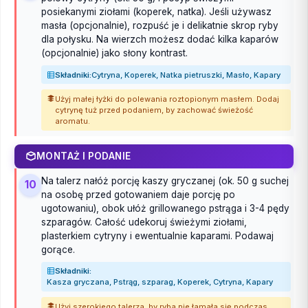
posiekanymi ziołami (koperek, natka). Jeśli używasz
masła (opcjonalnie), rozpuść je i delikatnie skrop ryby
dla połysku. Na wierzch możesz dodać kilka kaparów
(opcjonalnie) jako słony kontrast.
Składniki:
Cytryna, Koperek, Natka pietruszki, Masło, Kapary
Użyj małej łyżki do polewania roztopionym masłem. Dodaj
cytrynę tuż przed podaniem, by zachować świeżość
aromatu.
MONTAŻ I PODANIE
Na talerz nałóż porcję kaszy gryczanej (ok. 50 g suchej
10
na osobę przed gotowaniem daje porcję po
ugotowaniu), obok ułóż grillowanego pstrąga i 3-4 pędy
szparagów. Całość udekoruj świeżymi ziołami,
plasterkiem cytryny i ewentualnie kaparami. Podawaj
gorące.
Składniki:
Kasza gryczana, Pstrąg, szparag, Koperek, Cytryna, Kapary
Użyj szerokiego talerza, by ryba nie łamała się podczas