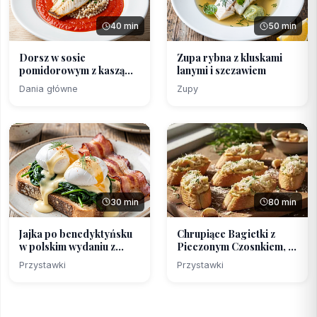
40 min
50 min
Dorsz w sosie
Zupa rybna z kluskami
pomidorowym z kaszą
lanymi i szczawiem
pęczak (...
Dania główne
Zupy
30 min
80 min
Jajka po benedyktyńsku
Chrupiące Bagietki z
w polskim wydaniu z...
Pieczonym Czosnkiem, ...
Przystawki
Przystawki