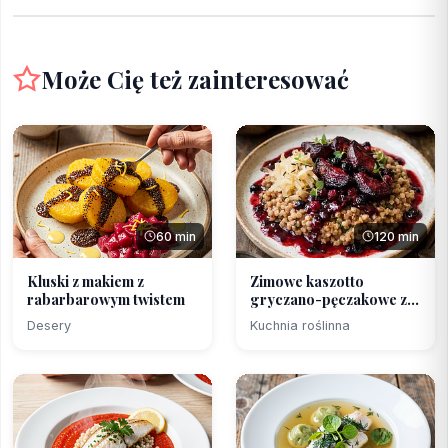
Może Cię też zainteresować
60 min
120 min
Kluski z makiem z
Zimowe kaszotto
rabarbarowym twistem
gryczano-pęczakowe z
piecz...
Desery
Kuchnia roślinna