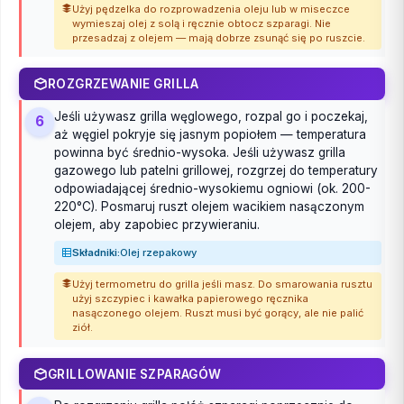
Użyj pędzelka do rozprowadzenia oleju lub w miseczce
wymieszaj olej z solą i ręcznie obtocz szparagi. Nie
przesadzaj z olejem — mają dobrze zsunąć się po ruszcie.
ROZGRZEWANIE GRILLA
Jeśli używasz grilla węglowego, rozpal go i poczekaj,
6
aż węgiel pokryje się jasnym popiołem — temperatura
powinna być średnio-wysoka. Jeśli używasz grilla
gazowego lub patelni grillowej, rozgrzej do temperatury
odpowiadającej średnio-wysokiemu ogniowi (ok. 200-
220°C). Posmaruj ruszt olejem wacikiem nasączonym
olejem, aby zapobiec przywieraniu.
Składniki:
Olej rzepakowy
Użyj termometru do grilla jeśli masz. Do smarowania rusztu
użyj szczypiec i kawałka papierowego ręcznika
nasączonego olejem. Ruszt musi być gorący, ale nie palić
ziół.
GRILLOWANIE SZPARAGÓW