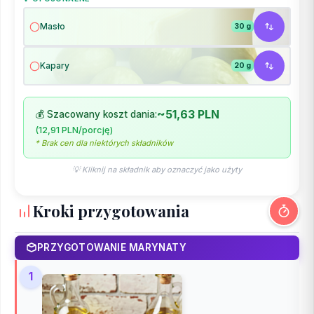
Masło
30 g
Kapary
20 g
~51,63 PLN
💰 Szacowany koszt dania:
(12,91 PLN/porcję)
* Brak cen dla niektórych składników
💡 Kliknij na składnik aby oznaczyć jako użyty
Kroki przygotowania
PRZYGOTOWANIE MARYNATY
1