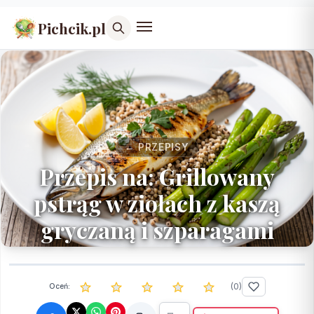
Pichcik.pl
← PRZEPISY
Przepis na: Grillowany
pstrąg w ziołach z kaszą
gryczaną i szparagami
(
0
)
Oceń: