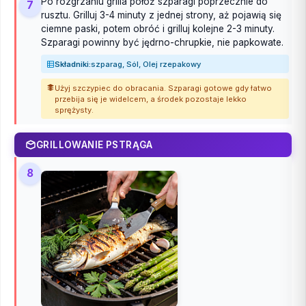
Po rozgrzaniu grilla połóż szparagi poprzecznie do
7
rusztu. Grilluj 3-4 minuty z jednej strony, aż pojawią się
ciemne paski, potem obróć i grilluj kolejne 2-3 minuty.
Szparagi powinny być jędrno-chrupkie, nie papkowate.
Składniki:
szparag, Sól, Olej rzepakowy
Użyj szczypiec do obracania. Szparagi gotowe gdy łatwo
przebija się je widelcem, a środek pozostaje lekko
sprężysty.
GRILLOWANIE PSTRĄGA
8