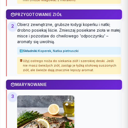
PRZYGOTOWANIE ZIÓŁ
Obierz zewnętrzne, grubsze łodygi koperku i natki;
2
drobno posiekaj liście. Zmieszaj posiekane zioła w małej
misce i pozostaw do chwilowego 'odpoczynku' –
aromaty się uwolnią.
Składniki:
Koperek, Natka pietruszki
Użyj ostrego noża do siekania ziół i szerokiej deski. Jeśli
nie masz świeżych ziół, zastąp je łyżką stołową suszonych
ziół, ale świeże dają znacznie lepszy aromat.
MARYNOWANIE
3