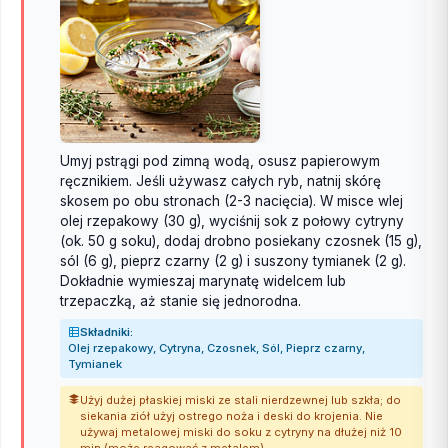
Umyj pstrągi pod zimną wodą, osusz papierowym
ręcznikiem. Jeśli używasz całych ryb, natnij skórę
skosem po obu stronach (2-3 nacięcia). W misce wlej
olej rzepakowy (30 g), wyciśnij sok z połowy cytryny
(ok. 50 g soku), dodaj drobno posiekany czosnek (15 g),
sól (6 g), pieprz czarny (2 g) i suszony tymianek (2 g).
Dokładnie wymieszaj marynatę widelcem lub
trzepaczką, aż stanie się jednorodna.
Składniki:
Olej rzepakowy, Cytryna, Czosnek, Sól, Pieprz czarny,
Tymianek
Użyj dużej płaskiej miski ze stali nierdzewnej lub szkła; do
siekania ziół użyj ostrego noża i deski do krojenia. Nie
używaj metalowej miski do soku z cytryny na dłużej niż 10
min (może reagować z metalem).