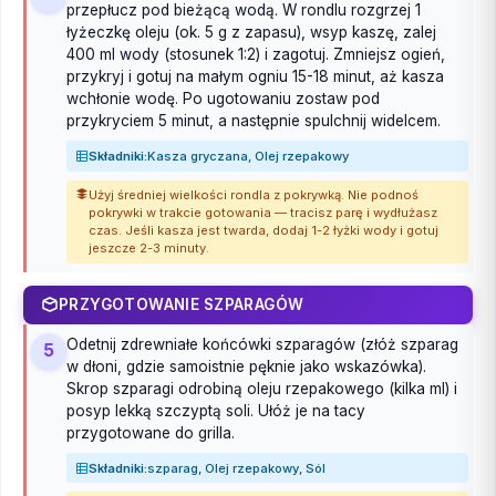
przepłucz pod bieżącą wodą. W rondlu rozgrzej 1
łyżeczkę oleju (ok. 5 g z zapasu), wsyp kaszę, zalej
400 ml wody (stosunek 1:2) i zagotuj. Zmniejsz ogień,
przykryj i gotuj na małym ogniu 15-18 minut, aż kasza
wchłonie wodę. Po ugotowaniu zostaw pod
przykryciem 5 minut, a następnie spulchnij widelcem.
Składniki:
Kasza gryczana, Olej rzepakowy
Użyj średniej wielkości rondla z pokrywką. Nie podnoś
pokrywki w trakcie gotowania — tracisz parę i wydłużasz
czas. Jeśli kasza jest twarda, dodaj 1-2 łyżki wody i gotuj
jeszcze 2-3 minuty.
PRZYGOTOWANIE SZPARAGÓW
Odetnij zdrewniałe końcówki szparagów (złóż szparag
5
w dłoni, gdzie samoistnie pęknie jako wskazówka).
Skrop szparagi odrobiną oleju rzepakowego (kilka ml) i
posyp lekką szczyptą soli. Ułóż je na tacy
przygotowane do grilla.
Składniki:
szparag, Olej rzepakowy, Sól