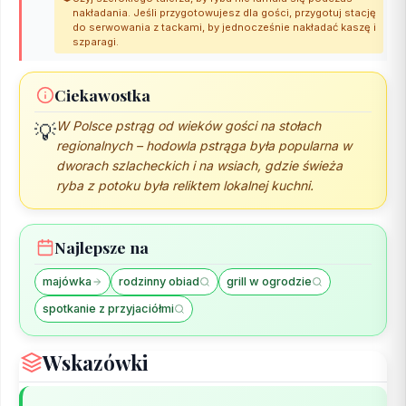
nakładania. Jeśli przygotowujesz dla gości, przygotuj stację
do serwowania z tackami, by jednocześnie nakładać kaszę i
szparagi.
Ciekawostka
W Polsce pstrąg od wieków gości na stołach
💡
regionalnych – hodowla pstrąga była popularna w
dworach szlacheckich i na wsiach, gdzie świeża
ryba z potoku była reliktem lokalnej kuchni.
Najlepsze na
majówka
rodzinny obiad
grill w ogrodzie
spotkanie z przyjaciółmi
Wskazówki