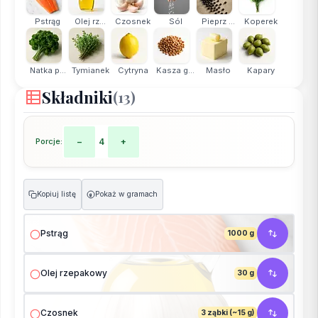
Pstrąg
Olej rz...
Czosnek
Sól
Pieprz ...
Koperek
Natka p...
Tymianek
Cytryna
Kasza g...
Masło
Kapary
Składniki
(13)
Porcje:
−
4
+
Kopiuj listę
Pokaż w gramach
g
Pstrąg
1000 g
Olej rzepakowy
30 g
Czosnek
3 ząbki (~15 g)