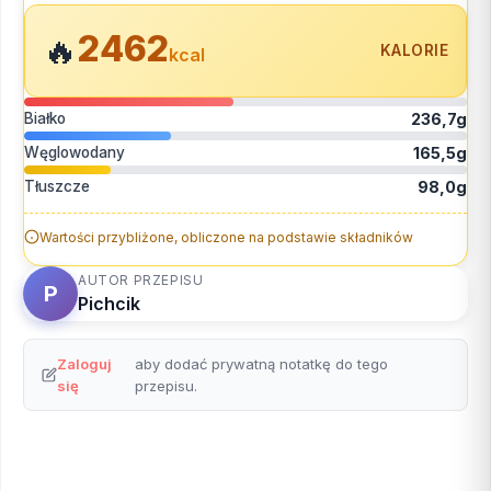
2462
🔥
KALORIE
kcal
Białko
236,7g
Węglowodany
165,5g
Tłuszcze
98,0g
Wartości przybliżone, obliczone na podstawie składników
AUTOR PRZEPISU
P
Pichcik
Zaloguj
aby dodać prywatną notatkę do tego
się
przepisu.