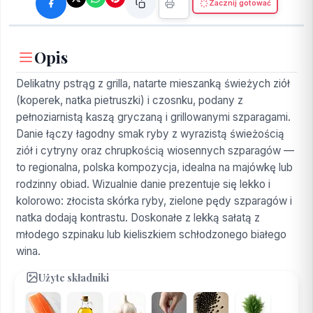
Zacznij gotować
Opis
Delikatny pstrąg z grilla, natarte mieszanką świeżych ziół
(koperek, natka pietruszki) i czosnku, podany z
pełnoziarnistą kaszą gryczaną i grillowanymi szparagami.
Danie łączy łagodny smak ryby z wyrazistą świeżością
ziół i cytryny oraz chrupkością wiosennych szparagów —
to regionalna, polska kompozycja, idealna na majówkę lub
rodzinny obiad. Wizualnie danie prezentuje się lekko i
kolorowo: złocista skórka ryby, zielone pędy szparagów i
natka dodają kontrastu. Doskonałe z lekką sałatą z
młodego szpinaku lub kieliszkiem schłodzonego białego
wina.
Użyte składniki