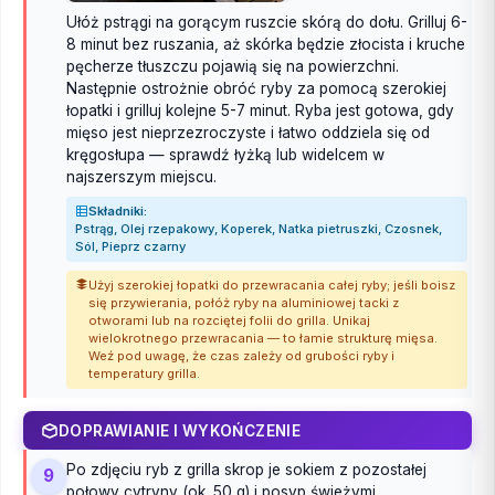
Ułóż pstrągi na gorącym ruszcie skórą do dołu. Grilluj 6-
8 minut bez ruszania, aż skórka będzie złocista i kruche
pęcherze tłuszczu pojawią się na powierzchni.
Następnie ostrożnie obróć ryby za pomocą szerokiej
łopatki i grilluj kolejne 5-7 minut. Ryba jest gotowa, gdy
mięso jest nieprzezroczyste i łatwo oddziela się od
kręgosłupa — sprawdź łyżką lub widelcem w
najszerszym miejscu.
Składniki:
Pstrąg, Olej rzepakowy, Koperek, Natka pietruszki, Czosnek,
Sól, Pieprz czarny
Użyj szerokiej łopatki do przewracania całej ryby; jeśli boisz
się przywierania, połóż ryby na aluminiowej tacki z
otworami lub na rozciętej folii do grilla. Unikaj
wielokrotnego przewracania — to łamie strukturę mięsa.
Weź pod uwagę, że czas zależy od grubości ryby i
temperatury grilla.
DOPRAWIANIE I WYKOŃCZENIE
Po zdjęciu ryb z grilla skrop je sokiem z pozostałej
9
połowy cytryny (ok. 50 g) i posyp świeżymi