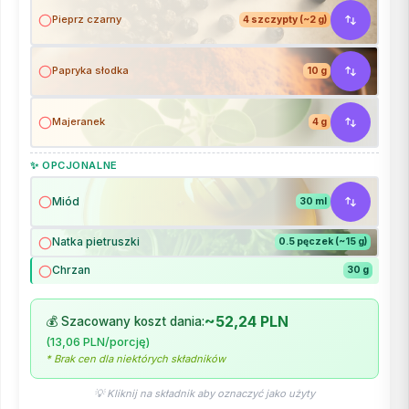
Pieprz czarny
4 szczypty (~2 g)
Papryka słodka
10 g
Majeranek
4 g
✨ OPCJONALNE
Miód
30 ml
Natka pietruszki
0.5 pęczek (~15 g)
Chrzan
30 g
~52,24 PLN
💰 Szacowany koszt dania:
(13,06 PLN/porcję)
* Brak cen dla niektórych składników
💡 Kliknij na składnik aby oznaczyć jako użyty