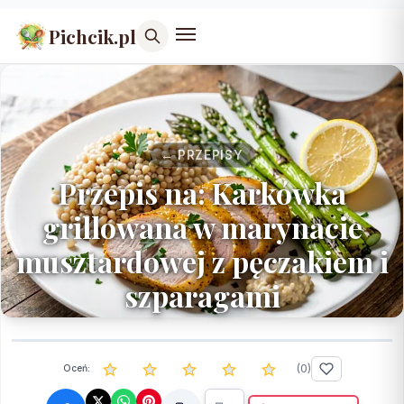
Pichcik.pl
← PRZEPISY
Przepis na: Karkówka
grillowana w marynacie
musztardowej z pęczakiem i
szparagami
(
0
)
Oceń: