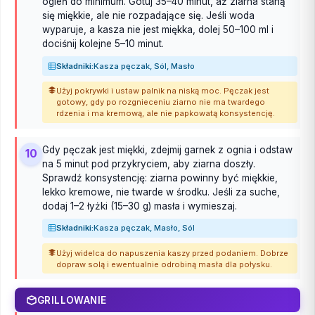
ogień do minimum. Gotuj 35–40 minut, aż ziarna staną
się miękkie, ale nie rozpadające się. Jeśli woda
wyparuje, a kasza nie jest miękka, dolej 50–100 ml i
dociśnij kolejne 5–10 minut.
Składniki:
Kasza pęczak, Sól, Masło
Użyj pokrywki i ustaw palnik na niską moc. Pęczak jest
gotowy, gdy po rozgnieceniu ziarno nie ma twardego
rdzenia i ma kremową, ale nie papkowatą konsystencję.
Gdy pęczak jest miękki, zdejmij garnek z ognia i odstaw
10
na 5 minut pod przykryciem, aby ziarna doszły.
Sprawdź konsystencję: ziarna powinny być miękkie,
lekko kremowe, nie twarde w środku. Jeśli za suche,
dodaj 1–2 łyżki (15–30 g) masła i wymieszaj.
Składniki:
Kasza pęczak, Masło, Sól
Użyj widelca do napuszenia kaszy przed podaniem. Dobrze
dopraw solą i ewentualnie odrobiną masła dla połysku.
GRILLOWANIE