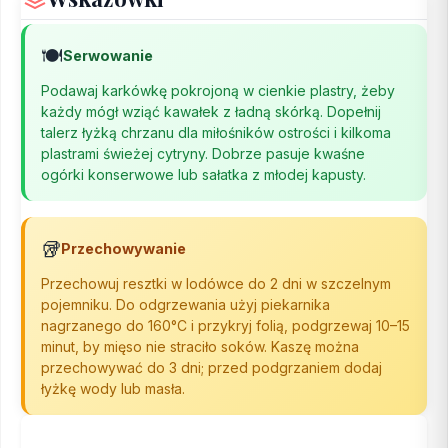
🍽️
Serwowanie
Podawaj karkówkę pokrojoną w cienkie plastry, żeby
każdy mógł wziąć kawałek z ładną skórką. Dopełnij
talerz łyżką chrzanu dla miłośników ostrości i kilkoma
plastrami świeżej cytryny. Dobrze pasuje kwaśne
ogórki konserwowe lub sałatka z młodej kapusty.
🥡
Przechowywanie
Przechowuj resztki w lodówce do 2 dni w szczelnym
pojemniku. Do odgrzewania użyj piekarnika
nagrzanego do 160°C i przykryj folią, podgrzewaj 10–15
minut, by mięso nie straciło soków. Kaszę można
przechowywać do 3 dni; przed podgrzaniem dodaj
łyżkę wody lub masła.