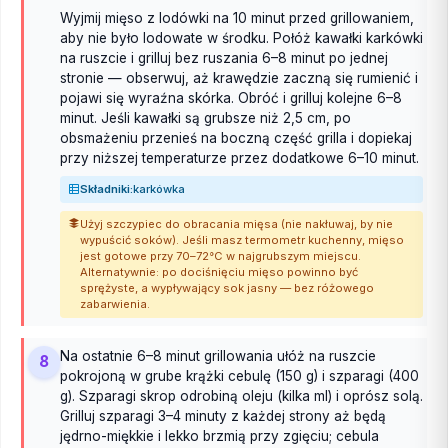
Wyjmij mięso z lodówki na 10 minut przed grillowaniem,
aby nie było lodowate w środku. Połóż kawałki karkówki
na ruszcie i grilluj bez ruszania 6–8 minut po jednej
stronie — obserwuj, aż krawędzie zaczną się rumienić i
pojawi się wyraźna skórka. Obróć i grilluj kolejne 6–8
minut. Jeśli kawałki są grubsze niż 2,5 cm, po
obsmażeniu przenieś na boczną część grilla i dopiekaj
przy niższej temperaturze przez dodatkowe 6–10 minut.
Składniki:
karkówka
Użyj szczypiec do obracania mięsa (nie nakłuwaj, by nie
wypuścić soków). Jeśli masz termometr kuchenny, mięso
jest gotowe przy 70–72°C w najgrubszym miejscu.
Alternatywnie: po dociśnięciu mięso powinno być
sprężyste, a wypływający sok jasny — bez różowego
zabarwienia.
Na ostatnie 6–8 minut grillowania ułóż na ruszcie
8
pokrojoną w grube krążki cebulę (150 g) i szparagi (400
g). Szparagi skrop odrobiną oleju (kilka ml) i oprósz solą.
Grilluj szparagi 3–4 minuty z każdej strony aż będą
jędrno-miękkie i lekko brzmią przy zgięciu; cebula