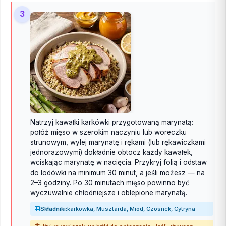
3
Natrzyj kawałki karkówki przygotowaną marynatą:
połóż mięso w szerokim naczyniu lub woreczku
strunowym, wylej marynatę i rękami (lub rękawiczkami
jednorazowymi) dokładnie obtocz każdy kawałek,
wciskając marynatę w nacięcia. Przykryj folią i odstaw
do lodówki na minimum 30 minut, a jeśli możesz — na
2–3 godziny. Po 30 minutach mięso powinno być
wyczuwalnie chłodniejsze i oblepione marynatą.
Składniki:
karkówka, Musztarda, Miód, Czosnek, Cytryna