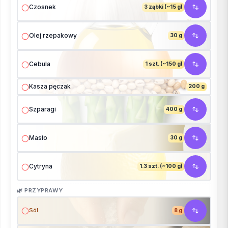
Czosnek
3 ząbki (~15 g)
Olej rzepakowy
30 g
Cebula
1 szt. (~150 g)
Kasza pęczak
200 g
Szparagi
400 g
Masło
30 g
Cytryna
1.3 szt. (~100 g)
🌿 PRZYPRAWY
Sól
8 g