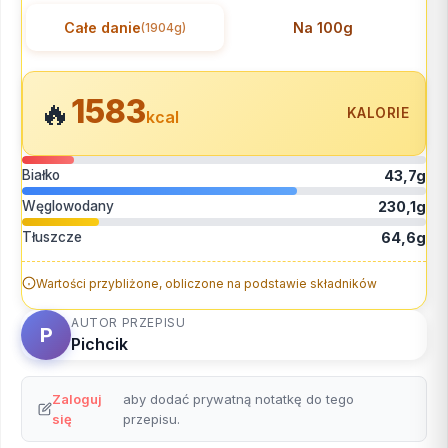
Całe danie
Na 100g
(1904g)
1583
🔥
KALORIE
kcal
Białko
43,7g
Węglowodany
230,1g
Tłuszcze
64,6g
Wartości przybliżone, obliczone na podstawie składników
AUTOR PRZEPISU
P
Pichcik
Zaloguj
aby dodać prywatną notatkę do tego
się
przepisu.