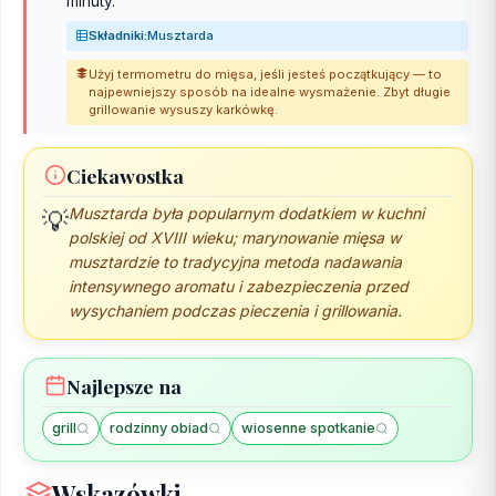
minuty.
Składniki:
Musztarda
Użyj termometru do mięsa, jeśli jesteś początkujący — to
najpewniejszy sposób na idealne wysmażenie. Zbyt długie
grillowanie wysuszy karkówkę.
Ciekawostka
Musztarda była popularnym dodatkiem w kuchni
💡
polskiej od XVIII wieku; marynowanie mięsa w
musztardzie to tradycyjna metoda nadawania
intensywnego aromatu i zabezpieczenia przed
wysychaniem podczas pieczenia i grillowania.
Najlepsze na
grill
rodzinny obiad
wiosenne spotkanie
Wskazówki