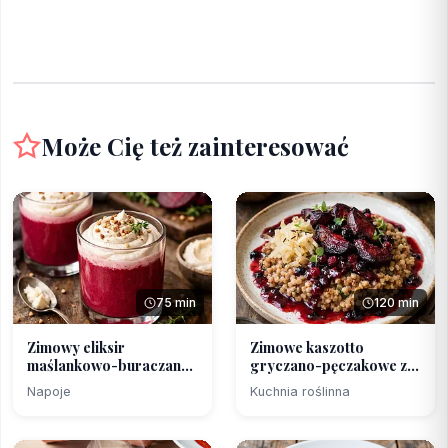
Może Cię też zainteresować
75 min
120 min
Zimowy eliksir
Zimowe kaszotto
maślankowo-buraczany
gryczano-pęczakowe z
z krem...
piecz...
Napoje
Kuchnia roślinna