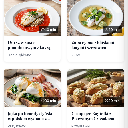
40 min
50 min
Dorsz w sosie
Zupa rybna z kluskami
pomidorowym z kaszą
lanymi i szczawiem
pęczak (...
Dania główne
Zupy
30 min
80 min
Jajka po benedyktyńsku
Chrupiące Bagietki z
w polskim wydaniu z...
Pieczonym Czosnkiem, ...
Przystawki
Przystawki