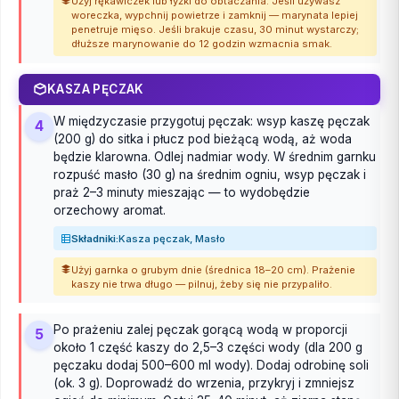
Użyj rękawiczek lub łyżki do obtaczania. Jeśli używasz
woreczka, wypchnij powietrze i zamknij — marynata lepiej
penetruje mięso. Jeśli brakuje czasu, 30 minut wystarczy;
dłuższe marynowanie do 12 godzin wzmacnia smak.
KASZA PĘCZAK
W międzyczasie przygotuj pęczak: wsyp kaszę pęczak
4
(200 g) do sitka i płucz pod bieżącą wodą, aż woda
będzie klarowna. Odlej nadmiar wody. W średnim garnku
rozpuść masło (30 g) na średnim ogniu, wsyp pęczak i
praż 2–3 minuty mieszając — to wydobędzie
orzechowy aromat.
Składniki:
Kasza pęczak, Masło
Użyj garnka o grubym dnie (średnica 18–20 cm). Prażenie
kaszy nie trwa długo — pilnuj, żeby się nie przypaliło.
Po prażeniu zalej pęczak gorącą wodą w proporcji
5
około 1 część kaszy do 2,5–3 części wody (dla 200 g
pęczaku dodaj 500–600 ml wody). Dodaj odrobinę soli
(ok. 3 g). Doprowadź do wrzenia, przykryj i zmniejsz