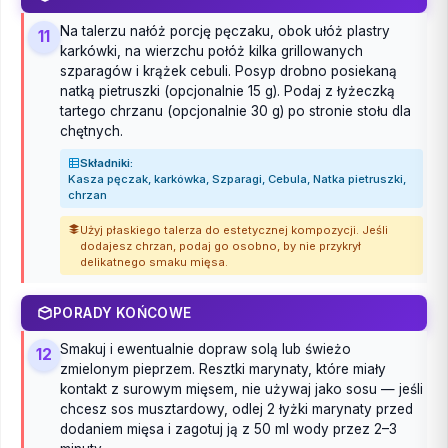
Na talerzu nałóż porcję pęczaku, obok ułóż plastry
11
karkówki, na wierzchu połóż kilka grillowanych
szparagów i krążek cebuli. Posyp drobno posiekaną
natką pietruszki (opcjonalnie 15 g). Podaj z łyżeczką
tartego chrzanu (opcjonalnie 30 g) po stronie stołu dla
chętnych.
Składniki:
Kasza pęczak, karkówka, Szparagi, Cebula, Natka pietruszki,
chrzan
Użyj płaskiego talerza do estetycznej kompozycji. Jeśli
dodajesz chrzan, podaj go osobno, by nie przykrył
delikatnego smaku mięsa.
PORADY KOŃCOWE
Smakuj i ewentualnie dopraw solą lub świeżo
12
zmielonym pieprzem. Resztki marynaty, które miały
kontakt z surowym mięsem, nie używaj jako sosu — jeśli
chcesz sos musztardowy, odlej 2 łyżki marynaty przed
dodaniem mięsa i zagotuj ją z 50 ml wody przez 2–3