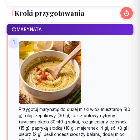
Kroki przygotowania
MARYNATA
1
Przygotuj marynatę: do dużej miski włóż musztardę (80
g), olej rzepakowy (30 g), sok z połowy cytryny
(wyciśnij około 30–40 g soku), rozgnieciony czosnek
(15 g), paprykę słodką (10 g), majeranek (4 g), sól (8 g) i
pieprz (2 g). Jeśli chcesz słodszy balans, dodaj miód