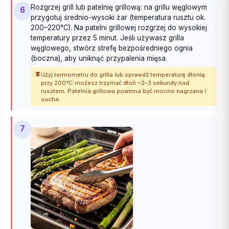
Rozgrzej grill lub patelnię grillową: na grillu węglowym
6
przygotuj średnio-wysoki żar (temperatura rusztu ok.
200–220°C). Na patelni grillowej rozgrzej do wysokiej
temperatury przez 5 minut. Jeśli używasz grilla
węglowego, stwórz strefę bezpośredniego ognia
(boczna), aby uniknąć przypalenia mięsa.
Użyj termometru do grilla lub sprawdź temperaturę dłonią:
przy 200°C możesz trzymać dłoń ~2–3 sekundy nad
rusztem. Patelnia grillowa powinna być mocno nagrzana i
sucha.
7