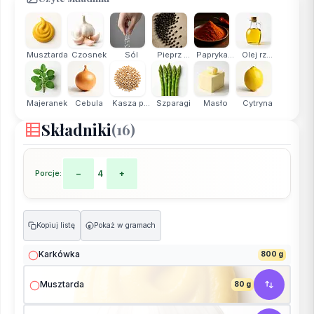
Musztarda
Czosnek
Sól
Pieprz ...
Papryka...
Olej rz...
Majeranek
Cebula
Kasza p...
Szparagi
Masło
Cytryna
Składniki
(16)
Porcje:
−
4
+
Kopiuj listę
Pokaż w gramach
g
Karkówka
800 g
Musztarda
80 g