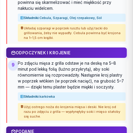
powinna się skarmelizować i mieć miękkość przy
nakłuciu widelcem.
Składniki:
Cebula, Szparagi, Olej rzepakowy, Sól
Układaj szparagi w poprzek rusztu lub użyj tacki do
grillowania, żeby nie wypadły. Cebula powinna być krojona
na 1–1,5 cm krążki.
ODPOCZYNEK I KROJENIE
Po zdjęciu mięsa z grilla odstaw je na deskę na 5–8
9
minut pod lekką folią (luźno przykrytą), aby soki
równomiernie się rozprowadziły. Następnie kroj plastry
w poprzek włókien (w poprzek nacięć), na grubość 5–7
mm — dzięki temu plaster będzie miękki i soczysty.
Składniki:
karkówka
Użyj ostrego noża do krojenia mięsa i deski. Nie kroj od
razu po zdjęciu z grilla — wypłynęłyby soki i mięso stałoby
się suche.
PODANIE