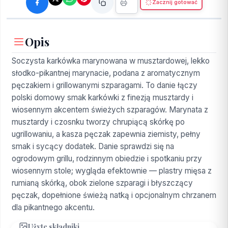
Zacznij gotować
Opis
Soczysta karkówka marynowana w musztardowej, lekko
słodko-pikantnej marynacie, podana z aromatycznym
pęczakiem i grillowanymi szparagami. To danie łączy
polski domowy smak karkówki z finezją musztardy i
wiosennym akcentem świeżych szparagów. Marynata z
musztardy i czosnku tworzy chrupiącą skórkę po
ugrillowaniu, a kasza pęczak zapewnia ziemisty, pełny
smak i sycący dodatek. Danie sprawdzi się na
ogrodowym grillu, rodzinnym obiedzie i spotkaniu przy
wiosennym stole; wygląda efektownie — plastry mięsa z
rumianą skórką, obok zielone szparagi i błyszczący
pęczak, dopełnione świeżą natką i opcjonalnym chrzanem
dla pikantnego akcentu.
Użyte składniki