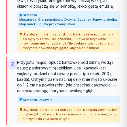
(30 g). Wszystko energicznie wymieszaj łyżką, aż
składniki połączą się w jednolitą, lekko gęstą emulsję.
Składniki:
Musztarda, Olej rzepakowy, Cytryna, Czosnek, Papryka słodka,
Majeranek, Sól, Pieprz czarny, Miód
Użyj dużej miski i trzepaczki lub łyżki. Jeśli masz, użyj tarki
do cytryny i praski do czosnku — ułatwi to uzyskanie
równomiernej konsystencji. Nie dodawaj zbyt dużo oleju,
marynata powinna być gęsta, aby oblepić mięso.
Przygotuj mięso: opłucz karkówkę pod zimną wodą i
2
osusz papierowym ręcznikiem. Jeśli kawałek jest
większy, podziel na 4 równe porcje (po około 200 g
każda). Ostrym nożem nacinaj delikatnie mięso ukośnie
co 1–2 cm na powierzchni (nie przecinaj całkowicie) —
nacięcia pomogą marynacie wniknąć głębiej.
Składniki:
karkówka
Użyj deski do krojenia i ostrego noża. Nacięcia powinny być
płytkie (ok. 3–5 mm). Nie sol mięsa przed nacinaniem, żeby
nie wyciekła zbyt dużo wilgoci.