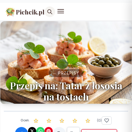
Pichcik.pl
← PRZEPISY
Przepis na: Tatar z łososia
na tostach
(
0
)
Oceń: