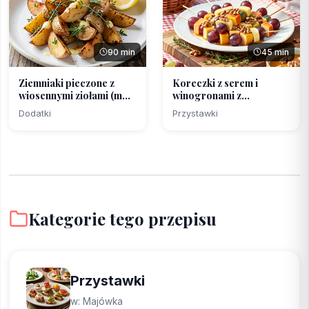
90 min
45 min
Ziemniaki pieczone z
Koreczki z serem i
wiosennymi ziołami (m...
winogronami z
miodowo‑m...
Dodatki
Przystawki
Kategorie tego przepisu
Przystawki
w: Majówka