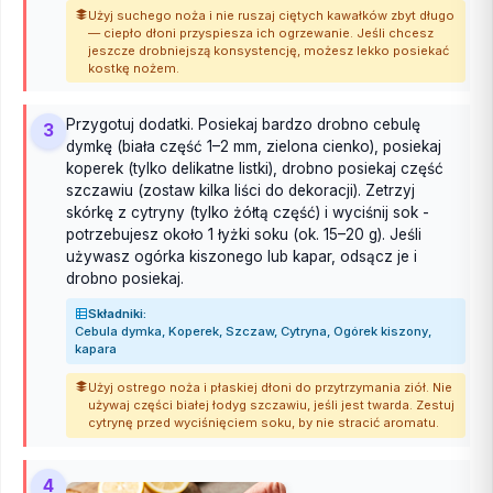
Użyj suchego noża i nie ruszaj ciętych kawałków zbyt długo
— ciepło dłoni przyspiesza ich ogrzewanie. Jeśli chcesz
jeszcze drobniejszą konsystencję, możesz lekko posiekać
kostkę nożem.
Przygotuj dodatki. Posiekaj bardzo drobno cebulę
3
dymkę (biała część 1–2 mm, zielona cienko), posiekaj
koperek (tylko delikatne listki), drobno posiekaj część
szczawiu (zostaw kilka liści do dekoracji). Zetrzyj
skórkę z cytryny (tylko żółtą część) i wyciśnij sok -
potrzebujesz około 1 łyżki soku (ok. 15–20 g). Jeśli
używasz ogórka kiszonego lub kapar, odsącz je i
drobno posiekaj.
Składniki:
Cebula dymka, Koperek, Szczaw, Cytryna, Ogórek kiszony,
kapara
Użyj ostrego noża i płaskiej dłoni do przytrzymania ziół. Nie
używaj części białej łodyg szczawiu, jeśli jest twarda. Zestuj
cytrynę przed wyciśnięciem soku, by nie stracić aromatu.
4