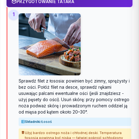
PRZYGOTOWANIE TATARA
1
Sprawdź filet z łososia: powinien być zimny, sprężysty i
bez ości. Połóż filet na desce, sprawdź rękami
usuwając palcami ewentualne ości (jeśli znajdziesz -
użyj pęsety do ości). Usuń skórę: przy pomocy ostrego
noża podważ skórę i prowadzonym ruchem oddziel ją
od mięsa pod kątem około 20–30°.
Składniki:
Łosoś
Użyj bardzo ostrego noża i chłodnej deski. Temperatura
łososia powinna być niska — łatwiej pokroić schłodzony