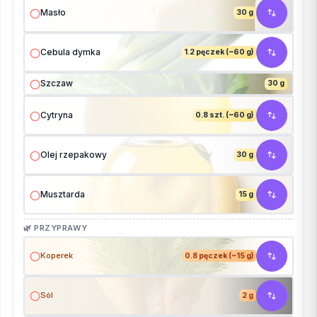
Masło
30 g
Cebula dymka
1.2 pęczek (~60 g)
Szczaw
30 g
Cytryna
0.8 szt. (~60 g)
Olej rzepakowy
30 g
Musztarda
15 g
🌿 PRZYPRAWY
Koperek
0.8 pęczek (~15 g)
Sól
2 g