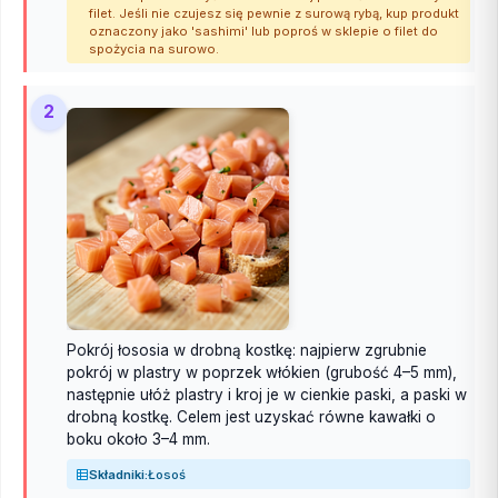
filet. Jeśli nie czujesz się pewnie z surową rybą, kup produkt
oznaczony jako 'sashimi' lub poproś w sklepie o filet do
spożycia na surowo.
2
Pokrój łososia w drobną kostkę: najpierw zgrubnie
pokrój w plastry w poprzek włókien (grubość 4–5 mm),
następnie ułóż plastry i kroj je w cienkie paski, a paski w
drobną kostkę. Celem jest uzyskać równe kawałki o
boku około 3–4 mm.
Składniki:
Łosoś