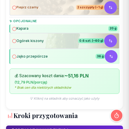
Pieprz czarny
2 szczypty (~1 g)
✨ OPCJONALNE
Kapara
20 g
Ogórek kiszony
0.6 szt. (~60 g)
Jajko przepiórcze
36 g
~51,16 PLN
💰 Szacowany koszt dania:
(12,79 PLN/porcję)
* Brak cen dla niektórych składników
💡 Kliknij na składnik aby oznaczyć jako użyty
Kroki przygotowania