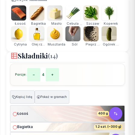
Łosoś
Bagietka
Masło
Cebula ...
Szczaw
Koperek
Cytryna
Olej rz...
Musztarda
Sól
Pieprz ...
Ogórek ...
Składniki
(14)
Porcje:
−
4
+
Kopiuj listę
Pokaż w gramach
g
Łosoś
400 g
Bagietka
1.2 szt. (~300 g)