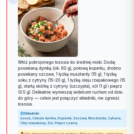
Włóż pokrojonego łososia do średniej miski. Dodaj
posiekaną dymkę (ok. 60 g), połowę koperku, drobno
posiekany szczaw, 1 łyżkę musztardy (15 g), 1 łyżkę
soku z cytryny (15–20 g), 1 łyżkę oleju rzepakowego (15
g), startą skórkę z cytryny (szczypta), sól (1 g) i pieprz
(0.5 g). Delikatnie wymieszaj widelcem ruchem od dołu
do góry — celem jest połączyć składniki, nie zgnieść
łososia.
Składniki:
Łosoś, Cebula dymka, Koperek, Szczaw, Musztarda, Cytryna,
Olej rzepakowy, Sól, Pieprz czarny
Użyj drewnianej łyżki lub widelca. Mieszaj krótko i delikatnie