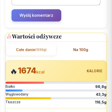
Wartości odżywcze
Całe danie
Na 100g
(1059g)
1674
🔥
KALORIE
kcal
Białko
98,8g
Węglowodany
43,3g
Tłuszcze
116,5g