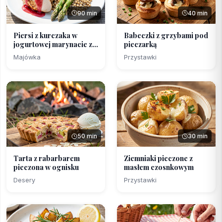
90 min
40 min
Piersi z kurczaka w
Babeczki z grzybami pod
jogurtowej marynacie z...
pieczarką
Majówka
Przystawki
50 min
30 min
Tarta z rabarbarem
Ziemniaki pieczone z
pieczona w ognisku
masłem czosnkowym
Desery
Przystawki