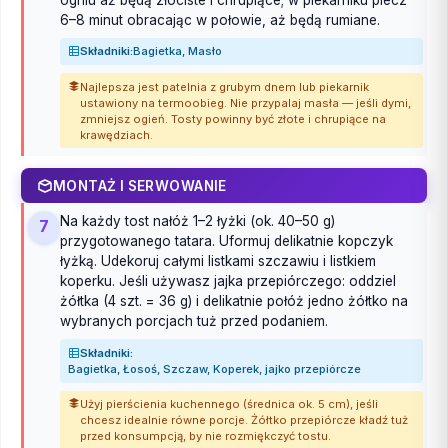
6–8 minut obracając w połowie, aż będą rumiane.
Składniki:
Bagietka, Masło
Najlepsza jest patelnia z grubym dnem lub piekarnik
ustawiony na termoobieg. Nie przypalaj masła — jeśli dymi,
zmniejsz ogień. Tosty powinny być złote i chrupiące na
krawędziach.
MONTAŻ I SERWOWANIE
Na każdy tost nałóż 1–2 łyżki (ok. 40–50 g)
7
przygotowanego tatara. Uformuj delikatnie kopczyk
łyżką. Udekoruj całymi listkami szczawiu i listkiem
koperku. Jeśli używasz jajka przepiórczego: oddziel
żółtka (4 szt. = 36 g) i delikatnie połóż jedno żółtko na
wybranych porcjach tuż przed podaniem.
Składniki:
Bagietka, Łosoś, Szczaw, Koperek, jajko przepiórcze
Użyj pierścienia kuchennego (średnica ok. 5 cm), jeśli
chcesz idealnie równe porcje. Żółtko przepiórcze kładź tuż
przed konsumpcją, by nie rozmiękczyć tostu.