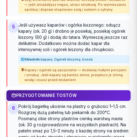
— jeśli zmiażdżysz mięso, straci strukturę. Po wymieszaniu
spróbuj i dopraw stopniowo solą i sokiem z cytryny.
Jeśli używasz kaparów i ogórka kiszonego: odsącz
5
kapary (ok. 20 g) i drobno je posiekaj, posiekaj ogórek
kiszony (60 g) i dodaj do tatara. Wymieszaj jeszcze raz
delikatnie. Dodatkowo można dodać kapar dla
intensywnej soli i ogórek kiszony dla chrupkości.
Składniki:
kapara, Ogórek kiszony, Łosoś
Kapary i ogórek są opcjonalne — dodawaj małymi porcjami
i smakuj. Jeśli kapary są bardzo słone, przepłucz je zimną
wodą i osusz przed dodaniem.
PRZYGOTOWANIE TOSTÓW
Pokrój bagietkę ukośnie na plastry o grubości 1–1,5 cm.
6
Rozgrzej dużą patelnię lub piekarnik do 200°C.
Posmaruj obie strony plastrów cienką warstwą masła
(ok. 30 g rozprowadzone na wszystkich plastrach). Na
patelni smaż po 1,5–2 minuty z każdej strony na średnim
ogniu aż będą złociste i chrupiące; w piekarniku piecz