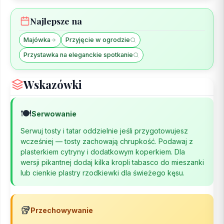
Najlepsze na
Majówka
Przyjęcie w ogrodzie
Przystawka na eleganckie spotkanie
Wskazówki
🍽️
Serwowanie
Serwuj tosty i tatar oddzielnie jeśli przygotowujesz
wcześniej — tosty zachowają chrupkość. Podawaj z
plasterkiem cytryny i dodatkowym koperkiem. Dla
wersji pikantnej dodaj kilka kropli tabasco do mieszanki
lub cienkie plastry rzodkiewki dla świeżego kęsu.
🥡
Przechowywanie