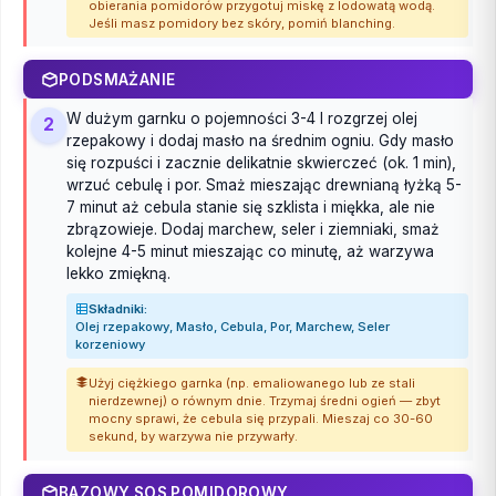
obierania pomidorów przygotuj miskę z lodowatą wodą.
Jeśli masz pomidory bez skóry, pomiń blanching.
PODSMAŻANIE
W dużym garnku o pojemności 3-4 l rozgrzej olej
2
rzepakowy i dodaj masło na średnim ogniu. Gdy masło
się rozpuści i zacznie delikatnie skwierczeć (ok. 1 min),
wrzuć cebulę i por. Smaż mieszając drewnianą łyżką 5-
7 minut aż cebula stanie się szklista i miękka, ale nie
zbrązowieje. Dodaj marchew, seler i ziemniaki, smaż
kolejne 4-5 minut mieszając co minutę, aż warzywa
lekko zmiękną.
Składniki:
Olej rzepakowy, Masło, Cebula, Por, Marchew, Seler
korzeniowy
Użyj ciężkiego garnka (np. emaliowanego lub ze stali
nierdzewnej) o równym dnie. Trzymaj średni ogień — zbyt
mocny sprawi, że cebula się przypali. Mieszaj co 30-60
sekund, by warzywa nie przywarły.
BAZOWY SOS POMIDOROWY