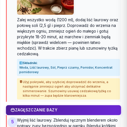
Zalej wszystko wodą (1200 ml), dodaj liść laurowy oraz
połowę soli (2,5 g) i pieprz. Doprowadź do wrzenia na
większym ogniu, zmniejsz ogień do małego i gotuj
przykryte 18-20 minut, aż marchew i ziemniak będą
miękkie (sprawdź widelcem — powinien łatwo
wchodzić). W trakcie zbierz pianę lub szumowiny łyżką
cedzakową.
Składniki:
Woda, Liść laurowy, Sól, Pieprz czarny, Pomidor, Koncentrat
pomidorowy
Użyj pokrywki, aby szybciej doprowadzić do wrzenia, a
następnie zmniejsz ogień aby utrzymać delikatne
simmerowanie. Szumowiny usuwaj cedzakową łyżką co
kilka minut — zupa będzie klarowniejsza.
ZAGĘSZCZANIE BAZY
Wyjmij liść laurowy. Zblenduj ręcznym blenderem około
5
połowy zupy bezpośrednio w garnku (blenduj krótkimi