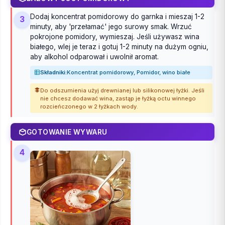
Dodaj koncentrat pomidorowy do garnka i mieszaj 1-2
3
minuty, aby 'przełamać' jego surowy smak. Wrzuć
pokrojone pomidory, wymieszaj. Jeśli używasz wina
białego, wlej je teraz i gotuj 1-2 minuty na dużym ogniu,
aby alkohol odparował i uwolnił aromat.
Składniki:
Koncentrat pomidorowy, Pomidor, wino białe
Do odszumienia użyj drewnianej lub silikonowej łyżki. Jeśli
nie chcesz dodawać wina, zastąp je łyżką octu winnego
rozcieńczonego w 2 łyżkach wody.
GOTOWANIE WYWARU
4