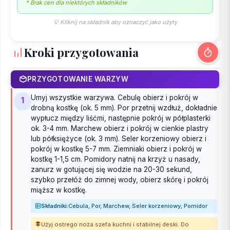
* Brak cen dla niektórych składników
💡 Kliknij na składnik aby oznaczyć jako użyty
Kroki przygotowania
PRZYGOTOWANIE WARZYW
Umyj wszystkie warzywa. Cebulę obierz i pokrój w
1
drobną kostkę (ok. 5 mm). Por przetnij wzdłuż, dokładnie
wypłucz między liśćmi, następnie pokrój w półplasterki
ok. 3-4 mm. Marchew obierz i pokrój w cienkie plastry
lub półksiężyce (ok. 3 mm). Seler korzeniowy obierz i
pokrój w kostkę 5-7 mm. Ziemniaki obierz i pokrój w
kostkę 1-1,5 cm. Pomidory natnij na krzyż u nasady,
zanurz w gotującej się wodzie na 20-30 sekund,
szybko przełóż do zimnej wody, obierz skórę i pokrój
miąższ w kostkę.
Składniki:
Cebula, Por, Marchew, Seler korzeniowy, Pomidor
Użyj ostrego noża szefa kuchni i stabilnej deski. Do