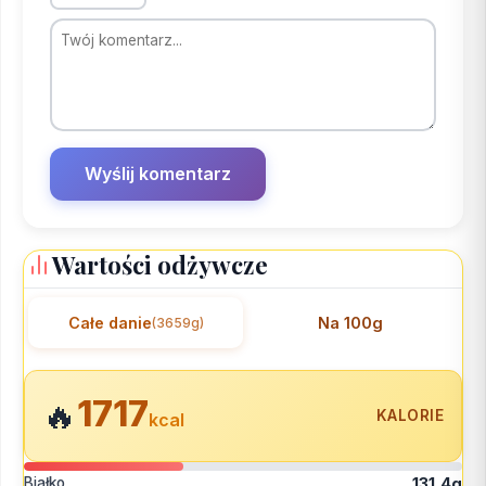
Wartości odżywcze
Całe danie
Na 100g
(3659g)
1717
🔥
KALORIE
kcal
Białko
131,4g