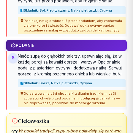
cytryny) tuż przed podaniem, aby rozjaśnić smak.
Składniki:
Sól, Pieprz czarny, Natka pietruszki, Cytryna
Posiekaj natkę drobno tuż przed dodaniem, aby zachowała
zielony kolor i świeżość. Dodawaj sok z cytryny bardzo
oszczędnie i smakuj — zbyt dużo zakłóci delikatność ryby.
PODANIE
Nałóż zupę do głębokich talerzy, upewniając się, że w
8
każdej porcji są kawałki dorsza i warzyw. Opcjonalnie
podaj z plasterkiem cytryny i dodatkową natką. Serwuj
gorące, z kromką pszennego chleba lub wiejskiej bułki.
Składniki:
Dorsz, Natka pietruszki, Cytryna
Do serwowania użyj chochelki z długim trzonkiem. Jeśli
zupa stoi chwilę przed podaniem, podgrzej ją delikatnie —
nie doprowadzaj ponownie do mocnego wrzenia.
Ciekawostka
W polskiej tradycji zupy rybne pojawiały się zarówno