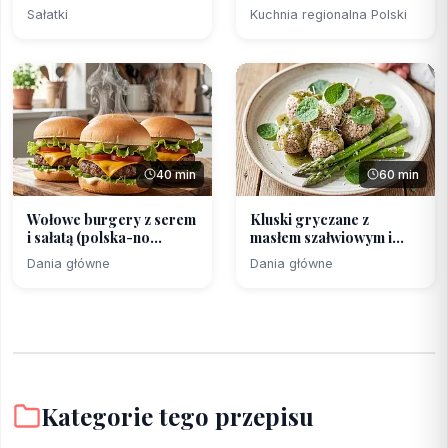
Sałatki
Kuchnia regionalna Polski
40 min
60 min
Wołowe burgery z serem
Kluski gryczane z
i sałatą (polska-no...
masłem szałwiowym i
młod...
Dania główne
Dania główne
Kategorie tego przepisu