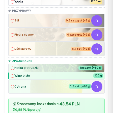
Woda
1200 ml
🌿 PRZYPRAWY
Sól
0.2 szczypt (~5 g)
Pieprz czarny
4 szczypty (~2 g)
Liść laurowy
6.7 szt. (~2 g)
✨ OPCJONALNE
Natka pietruszki
1 pęczek (~30 g)
Wino białe
100 g
Cytryna
0.8 szt. (~60 g)
~43,54 PLN
💰 Szacowany koszt dania:
(10,88 PLN/porcję)