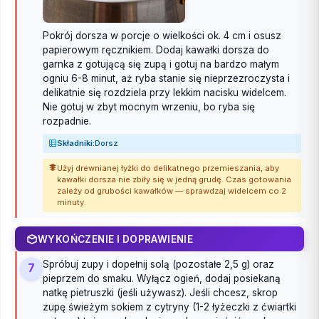
Pokrój dorsza w porcje o wielkości ok. 4 cm i osusz
papierowym ręcznikiem. Dodaj kawałki dorsza do
garnka z gotującą się zupą i gotuj na bardzo małym
ogniu 6-8 minut, aż ryba stanie się nieprzezroczysta i
delikatnie się rozdziela przy lekkim nacisku widelcem.
Nie gotuj w zbyt mocnym wrzeniu, bo ryba się
rozpadnie.
Składniki:
Dorsz
Użyj drewnianej łyżki do delikatnego przemieszania, aby
kawałki dorsza nie zbiły się w jedną grudę. Czas gotowania
zależy od grubości kawałków — sprawdzaj widelcem co 2
minuty.
WYKOŃCZENIE I DOPRAWIENIE
Spróbuj zupy i dopełnij solą (pozostałe 2,5 g) oraz
7
pieprzem do smaku. Wyłącz ogień, dodaj posiekaną
natkę pietruszki (jeśli używasz). Jeśli chcesz, skrop
zupę świeżym sokiem z cytryny (1-2 łyżeczki z ćwiartki