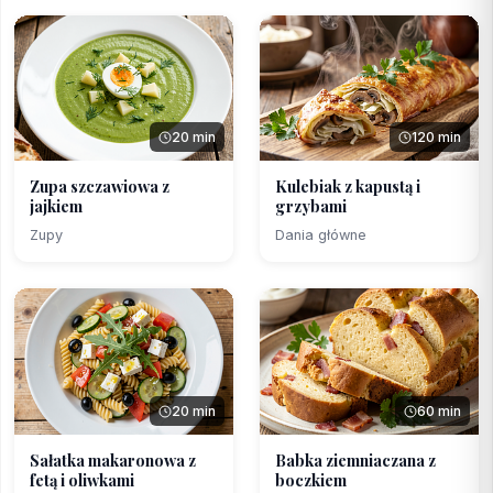
20 min
120 min
Zupa szczawiowa z
Kulebiak z kapustą i
jajkiem
grzybami
Zupy
Dania główne
20 min
60 min
Sałatka makaronowa z
Babka ziemniaczana z
fetą i oliwkami
boczkiem