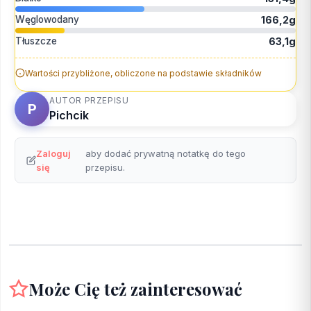
Węglowodany
166,2g
Tłuszcze
63,1g
Wartości przybliżone, obliczone na podstawie składników
AUTOR PRZEPISU
P
Pichcik
Zaloguj
aby dodać prywatną notatkę do tego
się
przepisu.
Może Cię też zainteresować