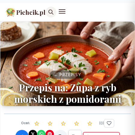
Pichcik.pl
← PRZEPISY
Przepis na: Zupa z ryb
morskich z pomidorami
(
0
)
Oceń: