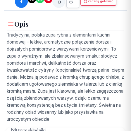
Zacznij gotować
Opis
Tradycyjna, polska zupa rybna z elementami kuchni
domowej – lekkie, aromatyczne połączenie dorsza i
dojrzałych pomidorów z warzywami korzeniowymi. To
zupa o wyraźnym, ale zbalansowanym smaku: słodycz
pomidora i marchwi, delikatność dorsza oraz
kwaskowatość cytryny (opcjonalnie) tworzą pełne, ciepłe
danie. Można ją podawać z kromką chrupiącego chleba, z
dodatkiem ugotowanego ziemniaka w talerzu lub z cienką
kromką masła. Zupa jest klarowna, ale lekko zagęszczona
częścią zblendowanych warzyw, dzięki czemu ma
kremową konsystencję bez użycia śmietany. Świetna na
rodzinny obiad wiosenny lub jako przystawka na
uroczystym obiedzie.
Użyte składniki