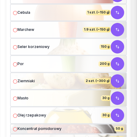
Cebula
1 szt. (~150 g)
Marchew
1.9 szt. (~150 g)
Seler korzeniowy
150 g
Por
200 g
Ziemniaki
2 szt. (~300 g)
Masło
30 g
Olej rzepakowy
30 g
Koncentrat pomidorowy
50 g