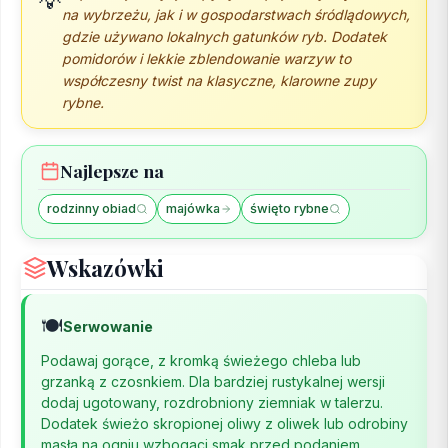
💡
na wybrzeżu, jak i w gospodarstwach śródlądowych,
gdzie używano lokalnych gatunków ryb. Dodatek
pomidorów i lekkie zblendowanie warzyw to
współczesny twist na klasyczne, klarowne zupy
rybne.
Najlepsze na
rodzinny obiad
majówka
święto rybne
Wskazówki
🍽️
Serwowanie
Podawaj gorące, z kromką świeżego chleba lub
grzanką z czosnkiem. Dla bardziej rustykalnej wersji
dodaj ugotowany, rozdrobniony ziemniak w talerzu.
Dodatek świeżo skropionej oliwy z oliwek lub odrobiny
masła na ogniu wzbogaci smak przed podaniem.