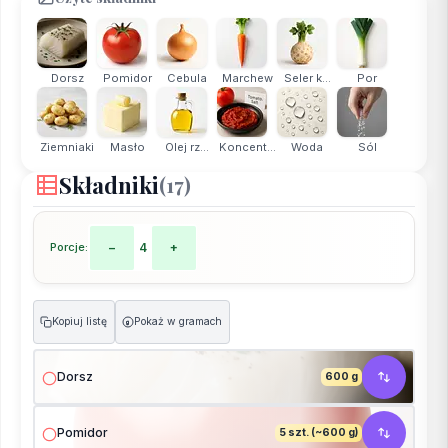
Dorsz
Pomidor
Cebula
Marchew
Seler k...
Por
Ziemniaki
Masło
Olej rz...
Koncent...
Woda
Sól
Składniki
(17)
Porcje:
−
4
+
Kopiuj listę
Pokaż w gramach
g
Dorsz
600 g
Pomidor
5 szt. (~600 g)