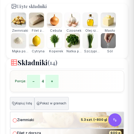
Użyte składniki
Ziemniaki
Filet z...
Cebula
Czosnek
Olej rz...
Masło
Mąka ps...
Cytryna
Koperek
Natka p...
Szczypi...
Sól
Składniki
(14)
Porcje:
−
4
+
Kopiuj listę
Pokaż w gramach
g
Ziemniaki
5.3 szt. (~800 g)
Filet z dorsza
600 g