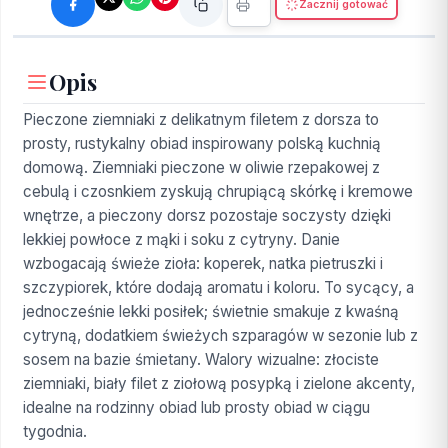
Zacznij gotować
Opis
Pieczone ziemniaki z delikatnym filetem z dorsza to
prosty, rustykalny obiad inspirowany polską kuchnią
domową. Ziemniaki pieczone w oliwie rzepakowej z
cebulą i czosnkiem zyskują chrupiącą skórkę i kremowe
wnętrze, a pieczony dorsz pozostaje soczysty dzięki
lekkiej powłoce z mąki i soku z cytryny. Danie
wzbogacają świeże zioła: koperek, natka pietruszki i
szczypiorek, które dodają aromatu i koloru. To sycący, a
jednocześnie lekki posiłek; świetnie smakuje z kwaśną
cytryną, dodatkiem świeżych szparagów w sezonie lub z
sosem na bazie śmietany. Walory wizualne: złociste
ziemniaki, biały filet z ziołową posypką i zielone akcenty,
idealne na rodzinny obiad lub prosty obiad w ciągu
tygodnia.