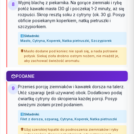
Wyjmij blachę z piekarnika. Na gorące ziemniaki i rybę
8
połóż kawałki masła (30 g) i poczekaj 1-2 minuty, aż się
rozpuści. Skrop resztą soku z cytryny (ok. 30 g). Posyp
obficie posiekanym koperkiem, natką pietruszki i
szczypiorkiem.
Składniki:
Masło, Cytryna, Koperek, Natka pietruszki, Szczypiorek
Masło dodane pod koniec nie spali się, a nada potrawie
połysk. Siekaj zioła drobno ostrym nożem, nie miażdż je,
aby zachować świeżość aromatu.
PODANIE
Przenieś porcję ziemniaków i kawałek dorsza na talerz.
9
Ułóż szparagi (jeśli używane) obok. Dodatkowo podaj
ćwiartkę cytryny do skropienia każdej porcji. Posyp
świeżymi ziołami przed podaniem.
Składniki:
Filet z dorsza, szparag, Cytryna, Koperek, Natka pietruszki
Użyj szerokiej łopatki do podnoszenia ziemniaków i ryby