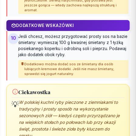
jednocześnie. Serwuj natychmiast, gdy potrawa jest
jeszcze gorąca — wtedy zachowa najlepszą strukturę i
aromat.
DODATKOWE WSKAZÓWKI
Jeśli chcesz, możesz przygotować prosty sos na bazie
10
śmietany: wymieszaj 100 g kwaśnej śmietany z 1 łyżką
posiekanego koperku i odrobiną soli i pieprzu. Podawaj
jako dodatek obok ryby.
Dodatkowo można dodać sos ze śmietany dla osób
lubiących kremowe dodatki. Jeśli nie masz śmietany,
sprawdzi się jogurt naturalny.
Ciekawostka
W polskiej kuchni ryby pieczone z ziemniakami to
💡
tradycyjny i prosty sposób na wykorzystanie
sezonowych ziół — kiedyś często przyrządzano je
na wiejskich stołach po połowach lub przy okazji
świąt, prostota i świeże zioła były kluczem do
smaku.