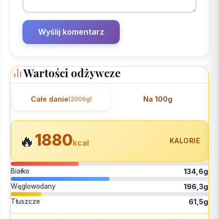
Wartości odżywcze
Całe danie
Na 100g
(2006g)
1880
🔥
KALORIE
kcal
Białko
134,6g
Węglowodany
196,3g
Tłuszcze
61,5g