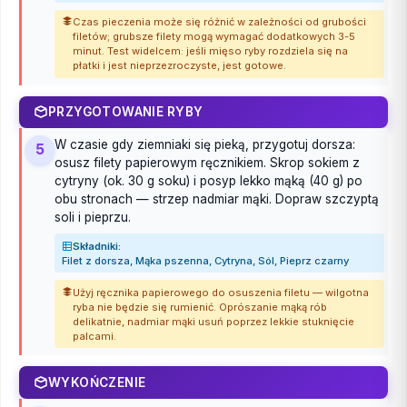
Czas pieczenia może się różnić w zależności od grubości
filetów; grubsze filety mogą wymagać dodatkowych 3-5
minut. Test widelcem: jeśli mięso ryby rozdziela się na
płatki i jest nieprzezroczyste, jest gotowe.
PRZYGOTOWANIE RYBY
W czasie gdy ziemniaki się pieką, przygotuj dorsza:
5
osusz filety papierowym ręcznikiem. Skrop sokiem z
cytryny (ok. 30 g soku) i posyp lekko mąką (40 g) po
obu stronach — strzep nadmiar mąki. Dopraw szczyptą
soli i pieprzu.
Składniki:
Filet z dorsza, Mąka pszenna, Cytryna, Sól, Pieprz czarny
Użyj ręcznika papierowego do osuszenia filetu — wilgotna
ryba nie będzie się rumienić. Oprószanie mąką rób
delikatnie, nadmiar mąki usuń poprzez lekkie stuknięcie
palcami.
WYKOŃCZENIE