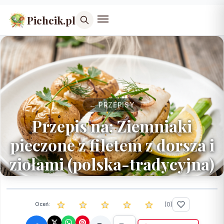
Pichcik.pl
← PRZEPISY
Przepis na: Ziemniaki
pieczone z filetem z dorsza i
ziołami (polska-tradycyjna)
(
0
)
Oceń: