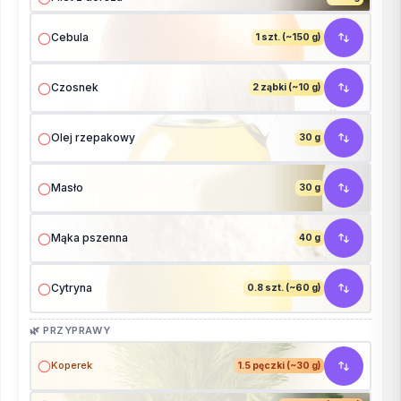
Cebula
1 szt. (~150 g)
Czosnek
2 ząbki (~10 g)
Olej rzepakowy
30 g
Masło
30 g
Mąka pszenna
40 g
Cytryna
0.8 szt. (~60 g)
🌿 PRZYPRAWY
Koperek
1.5 pęczki (~30 g)