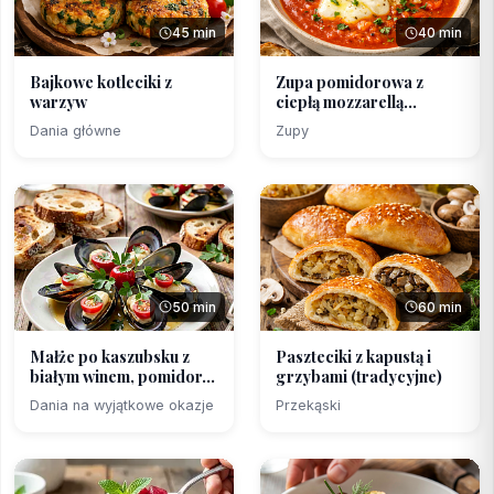
45 min
40 min
Bajkowe kotleciki z
Zupa pomidorowa z
warzyw
ciepłą mozzarellą
(polsk...
Dania główne
Zupy
50 min
60 min
Małże po kaszubsku z
Paszteciki z kapustą i
białym winem, pomidor...
grzybami (tradycyjne)
Dania na wyjątkowe okazje
Przekąski