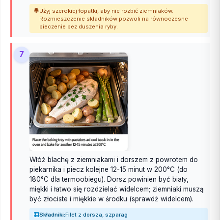
Użyj szerokiej łopatki, aby nie rozbić ziemniaków.
Rozmieszczenie składników pozwoli na równoczesne
pieczenie bez duszenia ryby.
7
Włóż blachę z ziemniakami i dorszem z powrotem do
piekarnika i piecz kolejne 12-15 minut w 200°C (do
180°C dla termoobiegu). Dorsz powinien być biały,
miękki i łatwo się rozdzielać widelcem; ziemniaki muszą
być złociste i miękkie w środku (sprawdź widelcem).
Składniki:
Filet z dorsza, szparag