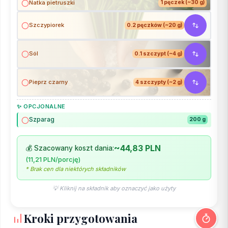
Natka pietruszki
1 pęczek (~30 g)
Szczypiorek
0.2 pęczków (~20 g)
Sól
0.1 szczypt (~4 g)
Pieprz czarny
4 szczypty (~2 g)
✨ OPCJONALNE
Szparag
200 g
~44,83 PLN
💰 Szacowany koszt dania:
(11,21 PLN/porcję)
* Brak cen dla niektórych składników
💡 Kliknij na składnik aby oznaczyć jako użyty
Kroki przygotowania