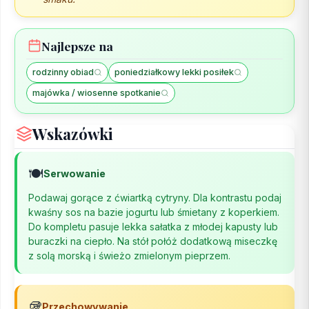
Najlepsze na
rodzinny obiad
poniedziałkowy lekki posiłek
majówka / wiosenne spotkanie
Wskazówki
🍽️
Serwowanie
Podawaj gorące z ćwiartką cytryny. Dla kontrastu podaj
kwaśny sos na bazie jogurtu lub śmietany z koperkiem.
Do kompletu pasuje lekka sałatka z młodej kapusty lub
buraczki na ciepło. Na stół połóż dodatkową miseczkę
z solą morską i świeżo zmielonym pieprzem.
🥡
Przechowywanie