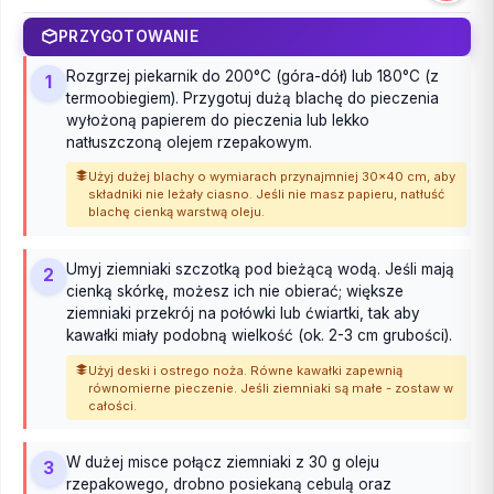
PRZYGOTOWANIE
Rozgrzej piekarnik do 200°C (góra-dół) lub 180°C (z
1
termoobiegiem). Przygotuj dużą blachę do pieczenia
wyłożoną papierem do pieczenia lub lekko
natłuszczoną olejem rzepakowym.
Użyj dużej blachy o wymiarach przynajmniej 30x40 cm, aby
składniki nie leżały ciasno. Jeśli nie masz papieru, natłuść
blachę cienką warstwą oleju.
Umyj ziemniaki szczotką pod bieżącą wodą. Jeśli mają
2
cienką skórkę, możesz ich nie obierać; większe
ziemniaki przekrój na połówki lub ćwiartki, tak aby
kawałki miały podobną wielkość (ok. 2-3 cm grubości).
Użyj deski i ostrego noża. Równe kawałki zapewnią
równomierne pieczenie. Jeśli ziemniaki są małe - zostaw w
całości.
W dużej misce połącz ziemniaki z 30 g oleju
3
rzepakowego, drobno posiekaną cebulą oraz