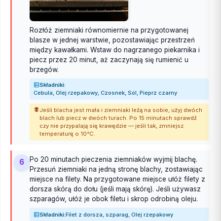
Rozłóż ziemniaki równomiernie na przygotowanej
blasze w jednej warstwie, pozostawiając przestrzeń
między kawałkami. Wstaw do nagrzanego piekarnika i
piecz przez 20 minut, aż zaczynają się rumienić u
brzegów.
Składniki:
Cebula, Olej rzepakowy, Czosnek, Sól, Pieprz czarny
Jeśli blacha jest mała i ziemniaki leżą na sobie, użyj dwóch
blach lub piecz w dwóch turach. Po 15 minutach sprawdź
czy nie przypalają się krawędzie — jeśli tak, zmniejsz
temperaturę o 10°C.
Po 20 minutach pieczenia ziemniaków wyjmij blachę.
6
Przesuń ziemniaki na jedną stronę blachy, zostawiając
miejsce na filety. Na przygotowane miejsce ułóż filety z
dorsza skórą do dołu (jeśli mają skórę). Jeśli używasz
szparagów, ułóż je obok filetu i skrop odrobiną oleju.
Składniki:
Filet z dorsza, szparag, Olej rzepakowy